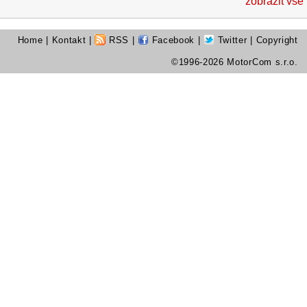
zobrazit vše
Home
|
Kontakt
|
RSS
|
Facebook
|
Twitter
| Copyright
©1996-2026 MotorCom s.r.o.