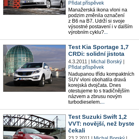
Přidat příspěvek
Manažerská ikona vloni na
podzim změnila označení
z B6 na B7. Udrží si svoje
výsostné postavení i v dalším
výrobním cyklu?
...
Test Kia Sportage 1,7
CRDi: solidní jistota
4.3.2011
|
Michal Borský
|
Přidat příspěvek
Nadupanou třídu kompaktních
SUV vloni obohatila dravá
korejská dvojčata. Dnes
otestujeme to s tradičnějším
názvem a zbrusu novým
turbodieselem.
...
Test Suzuki Swift 1,2
VVT: novější, než byste
čekali
23.2.2011
|
Michal Borský
|