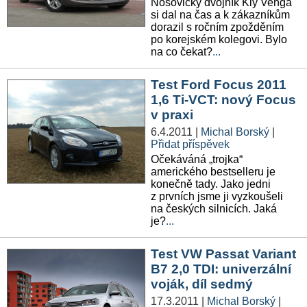
Nošovický dvojník Kiy Venga
si dal na čas a k zákazníkům
dorazil s ročním zpožděním
po korejském kolegovi. Bylo
na co čekat?
...
Test Ford Focus 2011
1,6 Ti-VCT: nový Focus
v praxi
6.4.2011
|
Michal Borský
|
Přidat příspěvek
Očekáváná „trojka“
amerického bestselleru je
konečně tady. Jako jedni
z prvních jsme ji vyzkoušeli
na českých silnicích. Jaká
je?
...
Test VW Passat Variant
B7 2,0 TDI: univerzální
voják, díl sedmý
17.3.2011
|
Michal Borský
|