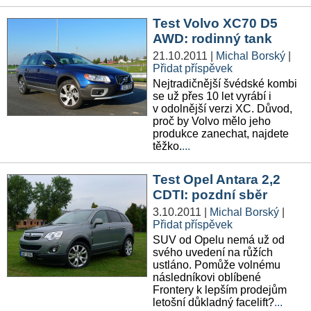
Test Volvo XC70 D5
AWD: rodinný tank
21.10.2011
|
Michal Borský
|
Přidat příspěvek
Nejtradičnější švédské kombi
se už přes 10 let vyrábí i
v odolnější verzi XC. Důvod,
proč by Volvo mělo jeho
produkce zanechat, najdete
těžko.
...
Test Opel Antara 2,2
CDTI: pozdní sběr
3.10.2011
|
Michal Borský
|
Přidat příspěvek
SUV od Opelu nemá už od
svého uvedení na růžích
ustláno. Pomůže volnému
následníkovi oblíbené
Frontery k lepším prodejům
letošní důkladný facelift?
...