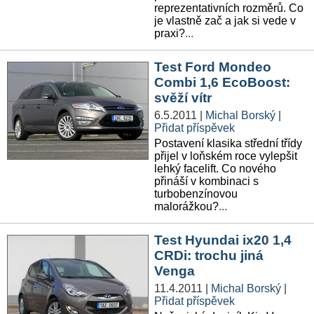
reprezentativních rozměrů. Co
je vlastně zač a jak si vede v
praxi?
...
Test Ford Mondeo
Combi 1,6 EcoBoost:
svěží vítr
6.5.2011
|
Michal Borský
|
Přidat příspěvek
Postavení klasika střední třídy
přijel v loňském roce vylepšit
lehký facelift. Co nového
přináší v kombinaci s
turbobenzínovou
malorážkou?
...
Test Hyundai ix20 1,4
CRDi: trochu jiná
Venga
11.4.2011
|
Michal Borský
|
Přidat příspěvek