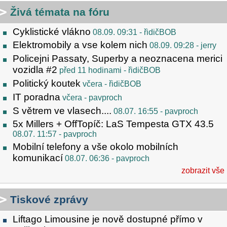
Živá témata na fóru
Cyklistické vlákno
08.09. 09:31
- řidičBOB
Elektromobily a vse kolem nich
08.09. 09:28
- jerry
Policejni Passaty, Superby a neoznacena merici
vozidla #2
před 11 hodinami
- řidičBOB
Politický koutek
včera
- řidičBOB
IT poradna
včera
- pavproch
S větrem ve vlasech....
08.07. 16:55
- pavproch
5x Millers + OffTopíč: LaS Tempesta GTX 43.5
08.07. 11:57
- pavproch
Mobilní telefony a vše okolo mobilních
komunikací
08.07. 06:36
- pavproch
zobrazit vše
Tiskové zprávy
Liftago Limousine je nově dostupné přímo v