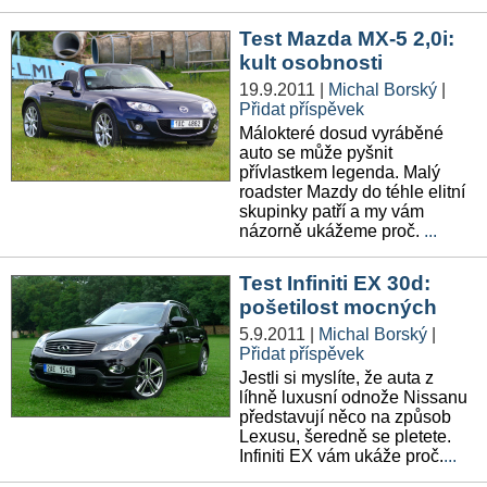
Test Mazda MX-5 2,0i:
kult osobnosti
19.9.2011
|
Michal Borský
|
Přidat příspěvek
Málokteré dosud vyráběné
auto se může pyšnit
přívlastkem legenda. Malý
roadster Mazdy do téhle elitní
skupinky patří a my vám
názorně ukážeme proč.
...
Test Infiniti EX 30d:
pošetilost mocných
5.9.2011
|
Michal Borský
|
Přidat příspěvek
Jestli si myslíte, že auta z
líhně luxusní odnože Nissanu
představují něco na způsob
Lexusu, šeredně se pletete.
Infiniti EX vám ukáže proč.
...