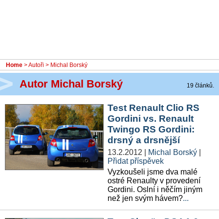
- Ostatní
Diskuzní fórum
Sledujte nás!
Home
>
Autoři
> Michal Borský
Autor Michal Borský
19 článků.
Test Renault Clio RS
Gordini vs. Renault
Twingo RS Gordini:
drsný a drsnější
13.2.2012
|
Michal Borský
|
Přidat příspěvek
Vyzkoušeli jsme dva malé
ostré Renaulty v provedení
Gordini. Oslní i něčím jiným
než jen svým hávem?
...