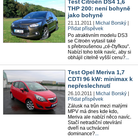
Test Citroën DS4 1,6
THP 200: není bohyně
jako bohyně
21.11.2011
|
Michal Borský
|
Přidat příspěvek
Po atraktivním modelu DS3
se Citroën vytasil také
s přebroušenou „cé-čtyřkou“.
Nabízí toho tolik navíc, aby si
obhájil citelně vyšší cenu?
...
Test Opel Meriva 1,7
CDTI 96 kW: minimax k
nepřeslechnutí
26.10.2011
|
Michal Borský
|
Přidat příspěvek
Zálusk na trůn mezi malými
MPV má dnes kde kdo,
Meriva ale nabízí něco navíc.
Stačí netradiční otevírání
dveří na uchvácení
dominance?
...