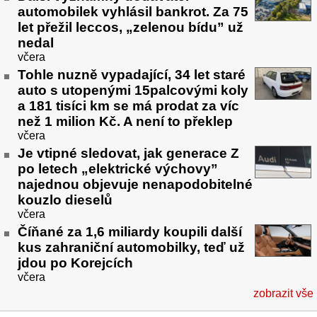
automobilek vyhlásil bankrot. Za 75
let přežil leccos, „zelenou bídu” už
nedal
včera
Tohle nuzně vypadající, 34 let staré
auto s utopenými 15palcovými koly
a 181 tisíci km se má prodat za víc
než 1 milion Kč. A není to překlep
včera
Je vtipné sledovat, jak generace Z
po letech „elektrické výchovy”
najednou objevuje nenapodobitelné
kouzlo dieselů
včera
Číňané za 1,6 miliardy koupili další
kus zahraniční automobilky, teď už
jdou po Korejcích
včera
zobrazit vše