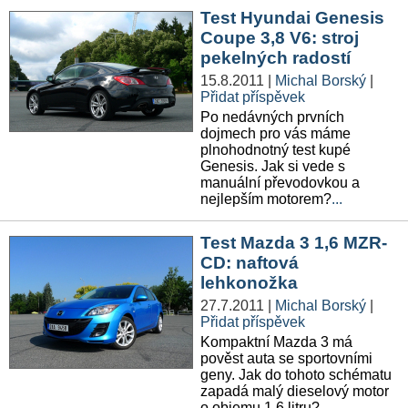
Test Hyundai Genesis
Coupe 3,8 V6: stroj
pekelných radostí
15.8.2011
|
Michal Borský
|
Přidat příspěvek
Po nedávných prvních
dojmech pro vás máme
plnohodnotný test kupé
Genesis. Jak si vede s
manuální převodovkou a
nejlepším motorem?
...
Test Mazda 3 1,6 MZR-
CD: naftová
lehkonožka
27.7.2011
|
Michal Borský
|
Přidat příspěvek
Kompaktní Mazda 3 má
pověst auta se sportovními
geny. Jak do tohoto schématu
zapadá malý dieselový motor
o objemu 1,6 litru?
...