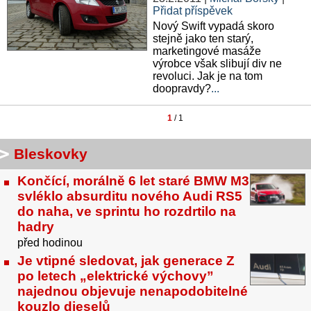
Přidat příspěvek
Nový Swift vypadá skoro
stejně jako ten starý,
marketingové masáže
výrobce však slibují div ne
revoluci. Jak je na tom
doopravdy?
...
1
/ 1
Bleskovky
Končící, morálně 6 let staré BMW M3
svléklo absurditu nového Audi RS5
do naha, ve sprintu ho rozdrtilo na
hadry
před hodinou
Je vtipné sledovat, jak generace Z
po letech „elektrické výchovy”
najednou objevuje nenapodobitelné
kouzlo dieselů