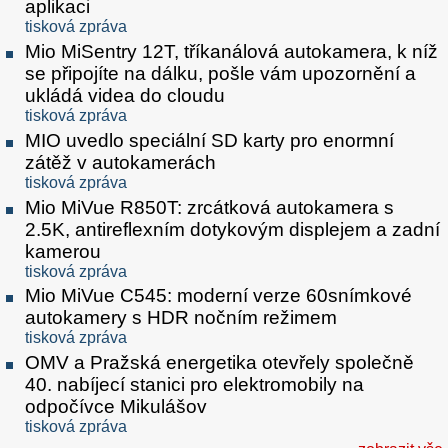
aplikaci
tisková zpráva
Mio MiSentry 12T, tříkanálová autokamera, k níž
se připojíte na dálku, pošle vám upozornění a
ukládá videa do cloudu
tisková zpráva
MIO uvedlo speciální SD karty pro enormní
zátěž v autokamerách
tisková zpráva
Mio MiVue R850T: zrcátková autokamera s
2.5K, antireflexním dotykovým displejem a zadní
kamerou
tisková zpráva
Mio MiVue C545: moderní verze 60snímkové
autokamery s HDR nočním režimem
tisková zpráva
OMV a Pražská energetika otevřely společně
40. nabíjecí stanici pro elektromobily na
odpočívce Mikulášov
tisková zpráva