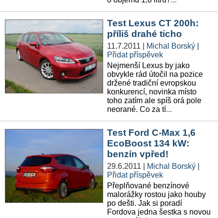
Test Lexus CT 200h:
příliš drahé ticho
11.7.2011
|
Michal Borský
|
Přidat příspěvek
Nejmenší Lexus by jako
obvykle rád útočil na pozice
držené tradiční evropskou
konkurencí, novinka místo
toho zatím ale spíš orá pole
neorané. Co za tí
...
Test Ford C-Max 1,6
EcoBoost 134 kW:
benzín vpřed!
29.6.2011
|
Michal Borský
|
Přidat příspěvek
Přeplňované benzínové
malorážky rostou jako houby
po dešti. Jak si poradí
Fordova jedna šestka s novou