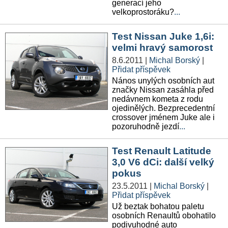
generací jeho
velkoprostoráku?
...
Test Nissan Juke 1,6i:
velmi hravý samorost
8.6.2011
|
Michal Borský
|
Přidat příspěvek
Nános unylých osobních aut
značky Nissan zasáhla před
nedávnem kometa z rodu
ojedinělých. Bezprecedentní
crossover jménem Juke ale i
pozoruhodně jezdí
...
Test Renault Latitude
3,0 V6 dCi: další velký
pokus
23.5.2011
|
Michal Borský
|
Přidat příspěvek
Už beztak bohatou paletu
osobních Renaultů obohatilo
podivuhodné auto