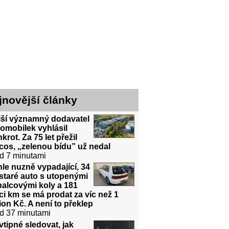
jnovější články
lší významný dodavatel
omobilek vyhlásil
krot. Za 75 let přežil
cos, „zelenou bídu” už nedal
d 7 minutami
le nuzně vypadající, 34
 staré auto s utopenými
alcovými koly a 181
íci km se má prodat za víc než 1
ion Kč. A není to překlep
d 37 minutami
vtipné sledovat, jak