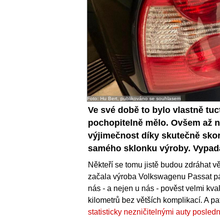
Foto: Hu Bert, publikováno se souhlasem
Ve své době to bylo vlastně tuc
pochopitelně mělo. Ovšem až n
výjimečnost díky skutečně sko
samého sklonku výroby. Vypadá 
Někteří se tomu jistě budou zdráhat věř
začala výroba Volkswagenu Passat pát
nás - a nejen u nás - pověst velmi kva
kilometrů bez větších komplikací. A p
statisticky nezničitelnými auty posled