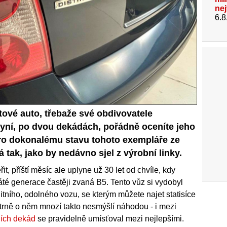
ne
6.8
tové auto, třebaže své obdivovatele
yní, po dvou dekádách, pořádně oceníte jeho
ro dokonalému stavu tohoto exempláře ze
tak, jako by nedávno sjel z výrobní linky.
it, příští měsíc ale uplyne už 30 let od chvíle, kdy
é generace častěji zvaná B5. Tento vůz si vydobyl
litního, odolného vozu, se kterým můžete najet statisíce
atrně o něm mnozí takto nesmýšlí náhodou - i mezi
ních dekád
se pravidelně umísťoval mezi nejlepšími.