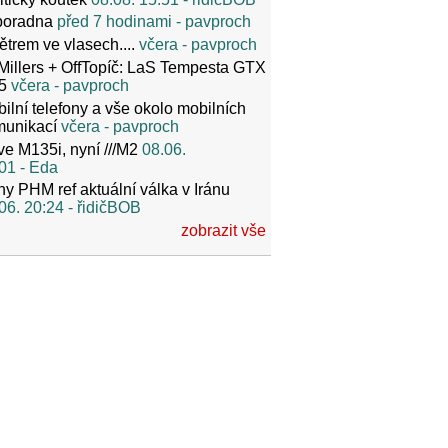
poradna
před 7 hodinami
- pavproch
ětrem ve vlasech....
včera
- pavproch
Millers + OffTopíč: LaS Tempesta GTX
5
včera
- pavproch
ilní telefony a vše okolo mobilních
munikací
včera
- pavproch
ve M135i, nyní ///M2
08.06.
01
- Eda
y PHM ref aktuální válka v Iránu
06. 20:24
- řidičBOB
zobrazit vše