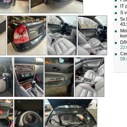
IT 
S v
5x 
43.
Mob
ko
Dří
22:
Cen
08.