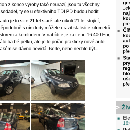
gen
ion z konce výroby také neurazí, jsou tu všechny
„el
 sedadel, ty se u efektivního TDI PD budou hodit.
na
kou
o je to sice 21 let staré, ale nikoli 21 let stojící,
pře
ěpodobně s ním tedy můžete urazit statisíce kilometrů
Číň
ostorem a komfortem. V nabídce je za cenu 16 400 Eur,
kou
aut
álo ba bé-pětku, ale je to pořád prakticky nové auto,
po
jakém se dávno nevídá. Berte, nebo nechte být...
pře
Sta
pry
re
hlo
uše
pře
Ži
Ele
16:
Pol