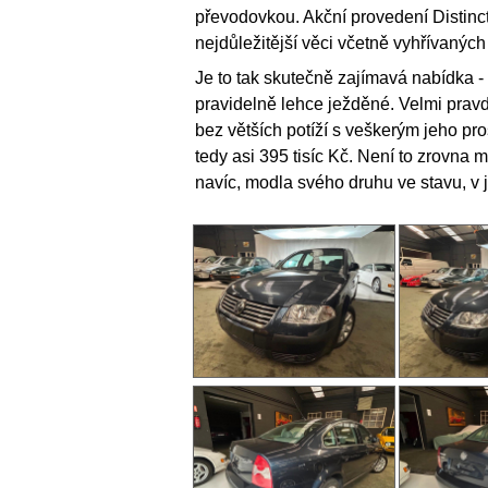
převodovkou. Akční provedení Distinct
nejdůležitější věci včetně vyhřívaných
Je to tak skutečně zajímavá nabídka - aut
pravidelně lehce ježděné. Velmi pravd
bez větších potíží s veškerým jeho pr
tedy asi 395 tisíc Kč. Není to zrovna m
navíc, modla svého druhu ve stavu, v 