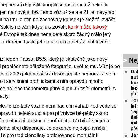
a něj nedají dopustit, koupili si postupně už několik
en na novější B6. Tento vůz už se ale 21 let nevyrábí
it na trhu ojetin na zachovalý kousek je složité, zvlášť
 Však jsme vám kdysi ukazovali,
kolik může takový
lé Evropě tak dnes nenajdete skoro žádný málo jetý
 a kterému byste jeho malou kilometráž mohli věřit.
í jeden Passat B5.5, který je skutečně jako nový.
Ne
i prohlédnete přiložené fotografie, uvěříte mu. Vůz je po
Da
 v roce 2005 jako nový, až dosud jej ale neprodal a velmi
aut
 mezi servisními prohlídkami s ním opravdu mnoho
ban
lec
nce na jeho tachometru přibylo jen 35 tisíc kilometrů. A
pře
a ty.
Toh
é, jenže tady vážně není nad čím váhat. Podívejte se
let
15p
je opravdu nejeté auto a pro příznivce bé-pětky skoro
tis
á i motorový prostor, neboť obliba B5 bývá spojena
mil
ento stroj disponuje. Je dokonce nejpopulárnější
pře
 s pro tradicionalisty preferovanou manuální
Je 