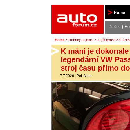
Autoforum
Home
Jméno | He
Home
>
Rubriky a sekce
>
Zajímavosti
> Článe
K mání je dokonale
legendární VW Passa
stroj času přímo d
7.7.2026
|
Petr Miler