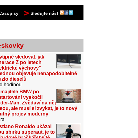
Časopisy
Sledujte nás!
eskovky
vtipné sledovat, jak
erace Z po letech
ektrické výchovy”
jednou objevuje nenapodobitelné
zlo dieselů
d hodinou
 majitele BMW po
tartování vyskočil
der-Man. Zvědaví na něj
sou, ale musí si zvykat, je to nový
utný projev moderny
ra
stiano Ronaldo ukázal
u sbírku superaut, je to
iardové hračkářství té