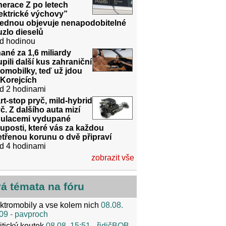
erace Z po letech
ektrické výchovy”
jednou objevuje nenapodobitelné
zlo dieselů
d hodinou
ané za 1,6 miliardy
pili další kus zahraniční
omobilky, teď už jdou
 Korejcích
d 2 hodinami
rt-stop pryč, mild-hybrid
č. Z dalšího auta mizí
gulacemi vydupané
uposti, které vás za každou
třenou korunu o dvě připraví
d 4 hodinami
zobrazit vše
vá témata na fóru
ktromobily a vse kolem nich
08.08.
09
- pavproch
itický koutek
08.08. 15:51
- řidičBOB