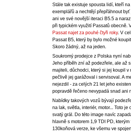
Stále tak existuje spousta lidí, kteří n
exemplářů a nechtějí přepřáhnout byť j
ani ve své novější iteraci B5.5 a naraz
při typickém využití Passatů obecně.
Passat najet za pouhé čtyři roky
. V ce
Passat B5, který by bylo možné koupit
Skoro žádný, až na jeden.
Soukromý prodejce z Polska nyní nabíz
Jeho příběh zní až podezřele, ale až s
majiteli, důchodci, který si jej koupil
pečlivě jej garážoval i servisoval. A
nejezdil - za celých 21 let jeho existe
popravdě řečeno nevypadá snad ani n
Nabídky takových vozů bývají podezřel
na lak, světla, interiér, motor... Toto 
svatý grál. Do této image navíc zapad
hlavně s motorem 1,9 TDI PD, kterým t
130koňová verze, ke všemu ve spojení