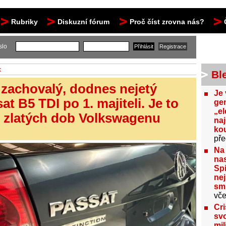
Rubriky
Diskuzní fórum
Proč číst zrovna nás?
slo
k
Bl
 zachovalý, dodnes nejetý
Je 
t B5 TDI po 1. majiteli. Je to
gen
„el
o zlatých dob Volkswagenu
na
kou
pře
Na
nas
Spi
nej
sm
vče
Cri
svo
mil