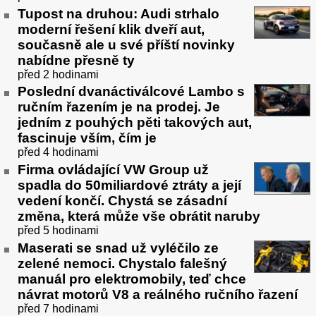
Tupost na druhou: Audi strhalo
moderní řešení klik dveří aut,
současně ale u své příští novinky
nabídne přesně ty
před 2 hodinami
Poslední dvanáctiválcové Lambo s
ručním řazením je na prodej. Je
jedním z pouhých pěti takových aut,
fascinuje vším, čím je
před 4 hodinami
Firma ovládající VW Group už
spadla do 50miliardové ztráty a její
vedení končí. Chystá se zásadní
změna, která může vše obrátit naruby
před 5 hodinami
Maserati se snad už vyléčilo ze
zelené nemoci. Chystalo falešný
manuál pro elektromobily, teď chce
návrat motorů V8 a reálného ručního řazení
před 7 hodinami