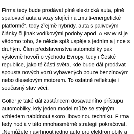
Firma tedy bude prodávat plně elektrická auta, plně
spalovací auta a vozy stojící na „multi-energetické
platformě“, tedy zřejmě hybridy, auta s palivovými
články či jinak vodíkovými podoby apod. A BMW si je
vědomo toho, že někde spíš uspěje s jedním a jinde s
druhým. Člen představenstva automobilky pak
výslovně hovoří o východu Evropy, tedy i České
republice, jako té části světa, kde bude dál prodávat
spousta nových vozů vybavených pouze benzínovým
nebo dieselovým motorem. To ostatně reflektuje i
současný stav věcí.
Goller je také dál zastáncem dosavadního přístupu
automobilky, kdy jeden model může se stejným
vzhledem nabídnout skoro libovolnou techniku. Firma
tedy hodlá v této mnohasměrné strategii pokračovat.
„Nemůžete navrhnout jedno auto pro elektromobily a