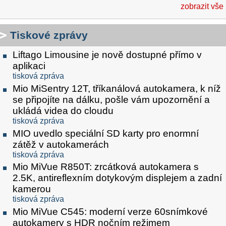
zobrazit vše
Tiskové zprávy
Liftago Limousine je nově dostupné přímo v
aplikaci
tisková zpráva
Mio MiSentry 12T, tříkanálová autokamera, k níž
se připojíte na dálku, pošle vám upozornění a
ukládá videa do cloudu
tisková zpráva
MIO uvedlo speciální SD karty pro enormní
zátěž v autokamerách
tisková zpráva
Mio MiVue R850T: zrcátková autokamera s
2.5K, antireflexním dotykovým displejem a zadní
kamerou
tisková zpráva
Mio MiVue C545: moderní verze 60snímkové
autokamery s HDR nočním režimem