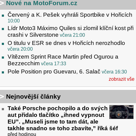
Nové na MotoForum.cz
Červený a K. Pešek vyhráli Sportbike v Hořicích
10:00
Lídr Moto3 Máximo Quiles si zlomil klíční kost při
crashi v Silverstone
včera 21:00
O titulu v ESR se dnes v Hořicích nerozhodlo
včera 20:00
Vítězem Sprint Race Martin před Ogurou a
Bezzecchim
včera 17:33
Pole Position pro Guevaru, 6. Salač
včera 16:30
zobrazit vše
Nejnovější články
Také Porsche pochopilo a do svých
aut přidalo tlačítko „ihned vypnout
EU”. „Museli jsme to tam dát, ale
takhle snadno se toho zbavíte,” říká šéf
před hodinou