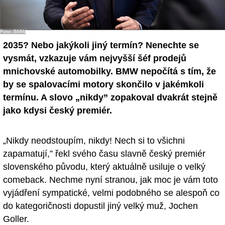
- Ostatní
Foto: BMW
Diskuzní fórum
2035? Nebo jakýkoli jiný termín? Nenechte se
Sledujte nás!
vysmát, vzkazuje vám nejvyšší šéf prodejů
mnichovské automobilky. BMW nepočítá s tím, že
by se spalovacími motory skončilo v jakémkoli
termínu. A slovo „nikdy” zopakoval dvakrát stejně
jako kdysi český premiér.
„Nikdy neodstoupím, nikdy! Nech si to všichni
zapamatují,” řekl svého času slavně český premiér
slovenského původu, který aktuálně usiluje o velký
comeback. Nechme nyní stranou, jak moc je vám toto
vyjádření sympatické, velmi podobného se alespoň co
do kategoričnosti dopustil jiný velký muž, Jochen
Goller.