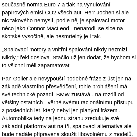
současně norma Euro 7 a tlak na vynulování
papírových emisí CO2 všech aut. Herr Jochen si ale
nic takového nemyslí, podle něj je spalovací motor
něco jako Connor MacLeod - nenarodil se sice na
skotské vysočině, ale nesmrtelný je i tak.
„Spalovací motory a vnitřní spalování nikdy nezmizí.
Nikdy,” řekl doslova. Stačilo už jen dodat, že bychom si
to všichni měli zapamatovat...
Pan Goller ale nevypouští podobné fráze z úst jen na
základě vlastního přesvědčení, tohle prohlášení má
své technické pozadí. BMW zůstává - na rozdíl od
většiny ostatních - věrné svému racionálnímu přístupu
z posledních let, který nebyl jen planými frázemi.
Automobilka tedy na jednu stranu zredukuje své
základní platformy aut na tři, spalovací alternativa ale
bude nadále připravena sloužit libovolnému z modelů.