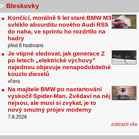
Bleskovky
Končící, morálně 6 let staré BMW M3
svléklo absurditu nového Audi RS5
do naha, ve sprintu ho rozdrtilo na
hadry
před 8 hodinami
Je vtipné sledovat, jak generace Z
po letech „elektrické výchovy”
najednou objevuje nenapodobitelné
kouzlo dieselů
včera
Na majitele BMW po nastartování
vyskočil Spider-Man. Zvědaví na něj
nejsou, ale musí si zvykat, je to
nový smutný projev moderny
7.8.2026
zobrazit vše