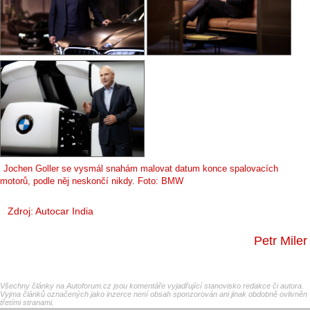
Jochen Goller se vysmál snahám malovat datum konce spalovacích
motorů, podle něj neskončí nikdy. Foto: BMW
Zdroj:
Autocar India
Petr Miler
Všechny články na Autoforum.cz jsou komentáře vyjadřující stanovisko redakce či autora.
Vyjma článků označených jako inzerce není obsah sponzorován ani jinak obdobně ovlivněn
třetími stranami.