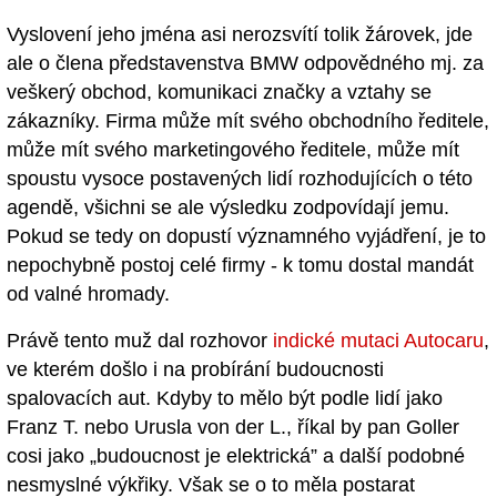
Vyslovení jeho jména asi nerozsvítí tolik žárovek, jde
ale o člena představenstva BMW odpovědného mj. za
veškerý obchod, komunikaci značky a vztahy se
zákazníky. Firma může mít svého obchodního ředitele,
může mít svého marketingového ředitele, může mít
spoustu vysoce postavených lidí rozhodujících o této
agendě, všichni se ale výsledku zodpovídají jemu.
Pokud se tedy on dopustí významného vyjádření, je to
nepochybně postoj celé firmy - k tomu dostal mandát
od valné hromady.
Právě tento muž dal rozhovor
indické mutaci Autocaru
,
ve kterém došlo i na probírání budoucnosti
spalovacích aut. Kdyby to mělo být podle lidí jako
Franz T. nebo Urusla von der L., říkal by pan Goller
cosi jako „budoucnost je elektrická” a další podobné
nesmyslné výkřiky. Však se o to měla postarat