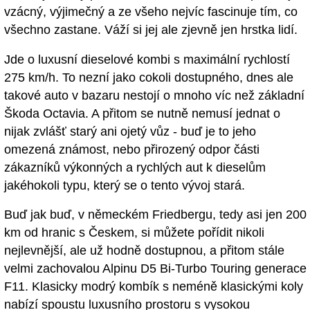
vzácný, výjimečný a ze všeho nejvíc fascinuje tím, co
všechno zastane. Váží si jej ale zjevně jen hrstka lidí.
Jde o luxusní dieselové kombi s maximální rychlostí
275 km/h. To nezní jako cokoli dostupného, dnes ale
takové auto v bazaru nestojí o mnoho víc než základní
Škoda Octavia. A přitom se nutně nemusí jednat o
nijak zvlášť starý ani ojetý vůz - buď je to jeho
omezená známost, nebo přirozený odpor části
zákazníků výkonných a rychlých aut k dieselům
jakéhokoli typu, který se o tento vývoj stará.
Buď jak buď, v německém Friedbergu, tedy asi jen 200
km od hranic s Českem, si můžete pořídit nikoli
nejlevnější, ale už hodně dostupnou, a přitom stále
velmi zachovalou Alpinu D5 Bi-Turbo Touring generace
F11. Klasicky modrý kombík s neméně klasickými koly
nabízí spoustu luxusního prostoru s vysokou