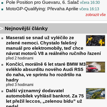
Pole Position pro Guevaru, 6. Salač
včera 16:30
MotoGP-Qualifying: Převaha Aprilie
včera 16:13
zobrazit vše
Nejnovější články
Maserati se snad už vyléčilo ze
zelené nemoci. Chystalo falešný
manuál pro elektromobily, teď chce
návrat motorů V8 a reálného ručního řazení
před 2 hodinami
Končící, morálně 6 let staré BMW M3
svléklo absurditu nového Audi RS5
do naha, ve sprintu ho rozdrtilo na
hadry
před 3 hodinami
Další významný dodavatel
automobilek vyhlásil bankrot. Za 75
let přežil leccos, „zelenou bídu” už
nedal