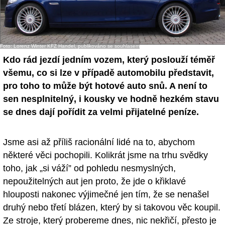
- Ostatní
Diskuzní fórum
Foto: Lorenz Winter KFZ Handel, publikováno se souhlasem
Sledujte nás!
Kdo rád jezdí jedním vozem, který poslouží téměř
všemu, co si lze v případě automobilu představit,
pro toho to může být hotové auto snů. A není to
sen nesplnitelný, i kousky ve hodně hezkém stavu
se dnes dají pořídit za velmi přijatelné peníze.
Jsme asi až příliš racionální lidé na to, abychom
některé věci pochopili. Kolikrát jsme na trhu svědky
toho, jak „si váží” od pohledu nesmyslných,
nepoužitelných aut jen proto, že jde o křiklavé
hlouposti nakonec výjimečné jen tím, že se nenašel
druhý nebo třetí blázen, který by si takovou věc koupil.
Ze stroje, který probereme dnes, nic nekřičí, přesto je