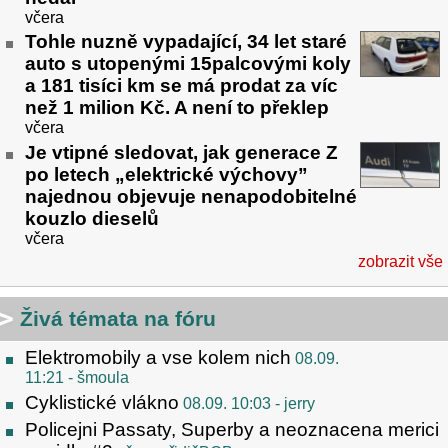
včera
Tohle nuzně vypadající, 34 let staré
auto s utopenými 15palcovými koly
a 181 tisíci km se má prodat za víc
než 1 milion Kč. A není to překlep
včera
Je vtipné sledovat, jak generace Z
po letech „elektrické výchovy”
najednou objevuje nenapodobitelné
kouzlo dieselů
včera
zobrazit vše
Živá témata na fóru
Elektromobily a vse kolem nich
08.09.
11:21
- šmoula
Cyklistické vlákno
08.09. 10:03
- jerry
Policejni Passaty, Superby a neoznacena merici