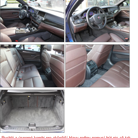
Rychlé a úsporné kombi pro akčnější hlavy rodiny nemusí být nic až tak