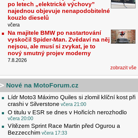
po letech „elektrické výchovy”
najednou objevuje nenapodobitelné
kouzlo dieselů
včera
Na majitele BMW po nastartování
vyskočil Spider-Man. Zvědaví na něj
nejsou, ale musí si zvykat, je to
nový smutný projev moderny
7.8.2026
zobrazit vše
Nové na MotoForum.cz
Lídr Moto3 Máximo Quiles si zlomil klíční kost při
crashi v Silverstone
včera 21:00
O titulu v ESR se dnes v Hořicích nerozhodlo
včera 20:00
Vítězem Sprint Race Martin před Ogurou a
Bezzecchim
včera 17:33