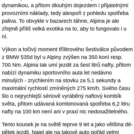
dynamikou, a přitom dlouhým dojezdem i přijatelnými
provozními náklady, tedy alespoň z pohledu spotřeba
paliva. To obvykle v bazarech táhne, Alpina je ale
zřejmě příliš velká exotika na to, aby to fungovalo i u
ní.
Výkon a točivý moment třílitrového šestiválce původem
z BMW 535d byl u Alpiny zvýšen na 350 koní resp.
700 Nm. Alpina tak umí jezdit za šest litrů nafty, přitom
nabízí dynamiku sportovního auta let nedávno
minulých - zrychlením na stovku za 5,1 sekundy a
maximální rychlostí zmíněných 275 km/h. Svého času
šlo o nejrychlejší sériově vyráběný naftový kombík
světa, přitom udávaná kombinovaná spotřeba 6,2 litru
nafty na 100 km není ani v praxi nic nedosažitelného.
Tento kousek je na světě teprve 9 let a jako většina dé-
pětek jezdil. Najel ale na takové auto pořád velmi