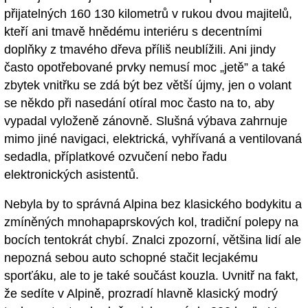
přijatelných 160 130 kilometrů v rukou dvou majitelů,
kteří ani tmavě hnědému interiéru s decentními
doplňky z tmavého dřeva příliš neublížili. Ani jindy
často opotřebované prvky nemusí moc „jetě” a také
zbytek vnitřku se zdá být bez větší újmy, jen o volant
se někdo při nasedání otíral moc často na to, aby
vypadal vyloženě zánovně. Slušná výbava zahrnuje
mimo jiné navigaci, elektrická, vyhřívaná a ventilovaná
sedadla, příplatkové ozvučení nebo řadu
elektronických asistentů.
Nebyla by to správná Alpina bez klasického bodykitu a
zmíněných mnohapaprskových kol, tradiční polepy na
bocích tentokrát chybí. Znalci zpozorní, většina lidí ale
nepozná sebou auto schopné stačit lecjakému
sporťáku, ale to je také součást kouzla. Uvnitř na fakt,
že sedíte v Alpině, prozradí hlavně klasický modrý