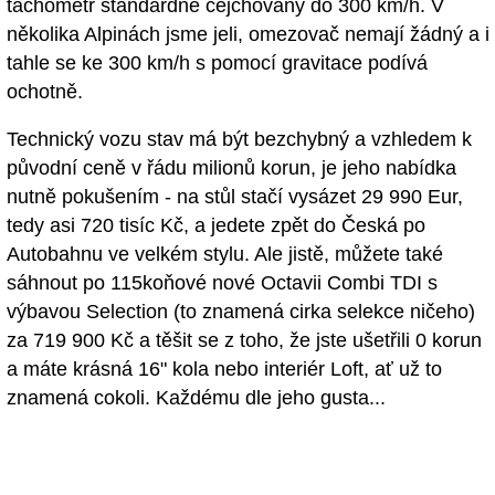
tachometr standardně cejchovaný do 300 km/h. V
několika Alpinách jsme jeli, omezovač nemají žádný a i
tahle se ke 300 km/h s pomocí gravitace podívá
ochotně.
Technický vozu stav má být bezchybný a vzhledem k
původní ceně v řádu milionů korun, je jeho nabídka
nutně pokušením - na stůl stačí vysázet 29 990 Eur,
tedy asi 720 tisíc Kč, a jedete zpět do Česká po
Autobahnu ve velkém stylu. Ale jistě, můžete také
sáhnout po 115koňové nové Octavii Combi TDI s
výbavou Selection (to znamená cirka selekce ničeho)
za 719 900 Kč a těšit se z toho, že jste ušetřili 0 korun
a máte krásná 16" kola nebo interiér Loft, ať už to
znamená cokoli. Každému dle jeho gusta...