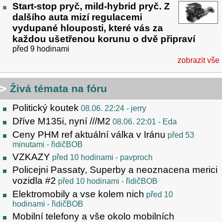
Start-stop pryč, mild-hybrid pryč. Z
dalšího auta mizí regulacemi
vydupané hlouposti, které vás za
každou ušetřenou korunu o dvě připraví
před 9 hodinami
zobrazit vše
Živá témata na fóru
Politický koutek
08.06. 22:24
- jerry
Dříve M135i, nyní ///M2
08.06. 22:01
- Eda
Ceny PHM ref aktuální válka v Iránu
před 53
minutami
- řidičBOB
VZKAZY
před 10 hodinami
- pavproch
Policejni Passaty, Superby a neoznacena merici
vozidla #2
před 10 hodinami
- řidičBOB
Elektromobily a vse kolem nich
před 10
hodinami
- řidičBOB
Mobilní telefony a vše okolo mobilních