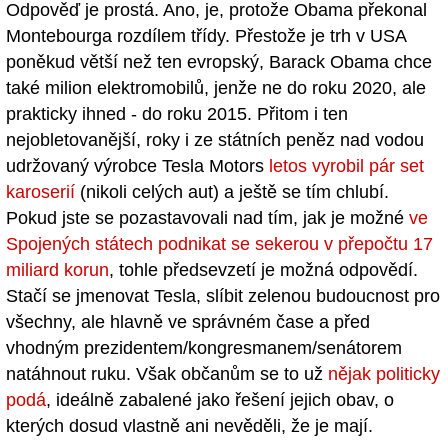
Odpověď je prostá. Ano, je, protože Obama překonal
Montebourga rozdílem třídy. Přestože je trh v USA
poněkud větší než ten evropský, Barack Obama chce
také milion elektromobilů, jenže ne do roku 2020, ale
prakticky ihned - do roku 2015. Přitom i ten
nejobletovanější, roky i ze státních peněz nad vodou
udržovaný výrobce Tesla Motors
letos vyrobil pár set
karoserií
(nikoli celých aut) a ještě se tím chlubí.
Pokud jste se pozastavovali nad tím, jak je možné
ve
Spojených státech podnikat se sekerou v přepočtu 17
miliard korun
, tohle předsevzetí je možná odpovědí.
Stačí se jmenovat Tesla, slíbit zelenou budoucnost pro
všechny, ale hlavně ve správném čase a před
vhodným prezidentem/kongresmanem/senátorem
natáhnout ruku. Však občanům se to už
nějak politicky
podá
, ideálně zabalené jako řešení jejich obav, o
kterých dosud vlastně ani nevěděli, že je mají.