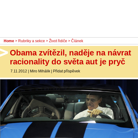
- Ostatní
Diskuzní fórum
Sledujte nás!
Home
>
Rubriky a sekce
>
Život řidiče
> Článek
Obama zvítězil, naděje na návrat
racionality do světa aut je pryč
7.11.2012
|
Miro Mihálik
|
Přidat příspěvek