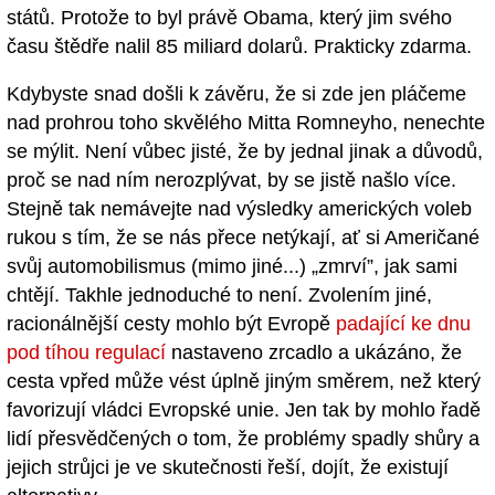
států. Protože to byl právě Obama, který jim svého
času štědře nalil 85 miliard dolarů. Prakticky zdarma.
Kdybyste snad došli k závěru, že si zde jen pláčeme
nad prohrou toho skvělého Mitta Romneyho, nenechte
se mýlit. Není vůbec jisté, že by jednal jinak a důvodů,
proč se nad ním nerozplývat, by se jistě našlo více.
Stejně tak nemávejte nad výsledky amerických voleb
rukou s tím, že se nás přece netýkají, ať si Američané
svůj automobilismus (mimo jiné...) „zmrví”, jak sami
chtějí. Takhle jednoduché to není. Zvolením jiné,
racionálnější cesty mohlo být Evropě
padající ke dnu
pod tíhou regulací
nastaveno zrcadlo a ukázáno, že
cesta vpřed může vést úplně jiným směrem, než který
favorizují vládci Evropské unie. Jen tak by mohlo řadě
lidí přesvědčených o tom, že problémy spadly shůry a
jejich strůjci je ve skutečnosti řeší, dojít, že existují