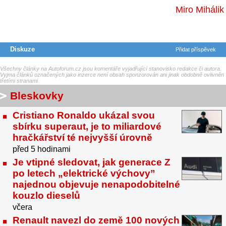
Miro Mihálik
Diskuze
Přidat příspěvek
Všechny články na Autoforum.cz jsou komentáře vyjadřující stanovisko redakce či autora.
Vyjma článků označených jako inzerce není obsah sponzorován ani jinak obdobně ovlivněn
třetími stranami.
Bleskovky
Cristiano Ronaldo ukázal svou
sbírku superaut, je to miliardové
hračkářství té nejvyšší úrovně
před 5 hodinami
Je vtipné sledovat, jak generace Z
po letech „elektrické výchovy”
najednou objevuje nenapodobitelné
kouzlo dieselů
včera
Renault navezl do země 100 nových