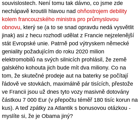
souvislostech. Není tomu tak dávno, co jsme zde
nechápavě kroutili hlavou nad
ohňostrojem debility
kolem francouzského ministra pro průmyslovou
obnovu
, který se (a to se snad opravdu nedá vysvětlit
jinak) asi z hecu rozhodl udělat z Francie nejzelenější
stát Evropské unie. Patrně pod výtryskem německé
geniality požadujícím do roku 2020 milion
elektromobilů na svých silnicích prohlásil, že země
galského kohouta jich bude mít dva miliony. Co na
tom, že skutečné prodeje aut na baterky se počítají
řádově ve stovkách, maximálně pár tisících, přestože
ve Francii jsou už dnes tyto vozy masivně dotovány
částkou 7 000 Eur (v přepočtu téměř 180 tisíc korun na
kus). A teď zpátky za Atlantik s bonusovou otázkou -
myslíte si, že je Obama jiný?