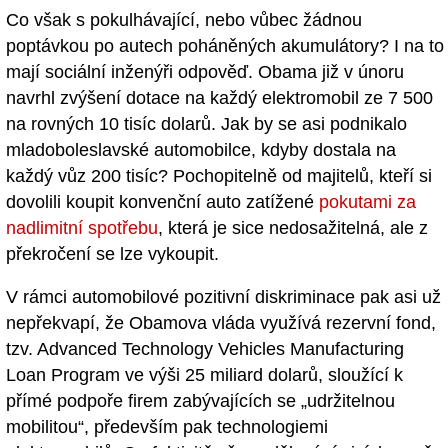
Co však s pokulhávající, nebo vůbec žádnou
poptávkou po autech poháněných akumulátory? I na to
mají sociální inženýři odpověď. Obama již v únoru
navrhl zvýšení dotace na každý elektromobil ze 7 500
na rovných 10 tisíc dolarů. Jak by se asi podnikalo
mladoboleslavské automobilce, kdyby dostala na
každý vůz 200 tisíc? Pochopitelně od majitelů, kteří si
dovolili koupit konvenční auto zatížené
pokutami za
nadlimitní spotřebu
, která je sice nedosažitelná, ale z
překročení se lze vykoupit.
V rámci automobilové pozitivní diskriminace pak asi už
nepřekvapí, že Obamova vláda využívá rezervní fond,
tzv. Advanced Technology Vehicles Manufacturing
Loan Program ve výši 25 miliard dolarů, sloužící k
přímé podpoře firem zabývajících se „udržitelnou
mobilitou“, především pak technologiemi