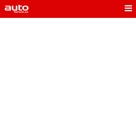
Menu
Home
Rubriky
- Testy aut
- Jízdní dojmy a další testy
- Bleskovky
- Představení
- Fascinace a historie
- Život řidiče
- Tuning
- Technika
- Zajímavosti