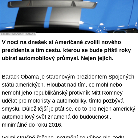
Foto: Archiv Autoforum.cz
V noci na dnešek si Američané zvolili nového
prezidenta a tím cestu, kterou se bude příští roky
ubírat automobilový průmysl. Nejen jejich.
Barack Obama je staronovým prezidentem Spojených
států amerických. Hloubat nad tím, co mohl nebo
nemohl jeho republikánský protivník Mitt Romney
udělat pro motoristy a automobilky, tímto pozbývá
smyslu. Důležitější je ptát se, co to pro nejen americký
automobilový svět znamená do budoucnosti,
minimálně do roku 2016.
Velmi stručně řečeno, nezmění se vůbec nic, tedy