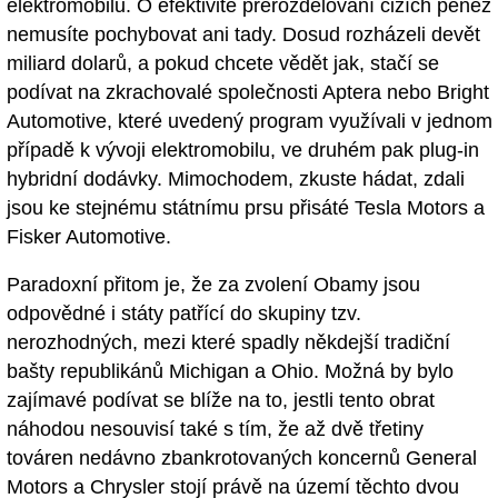
elektromobilů. O efektivitě přerozdělování cizích peněz
nemusíte pochybovat ani tady. Dosud rozházeli devět
miliard dolarů, a pokud chcete vědět jak, stačí se
podívat na zkrachovalé společnosti Aptera nebo Bright
Automotive, které uvedený program využívali v jednom
případě k vývoji elektromobilu, ve druhém pak plug-in
hybridní dodávky. Mimochodem, zkuste hádat, zdali
jsou ke stejnému státnímu prsu přisáté Tesla Motors a
Fisker Automotive.
Paradoxní přitom je, že za zvolení Obamy jsou
odpovědné i státy patřící do skupiny tzv.
nerozhodných, mezi které spadly někdejší tradiční
bašty republikánů Michigan a Ohio. Možná by bylo
zajímavé podívat se blíže na to, jestli tento obrat
náhodou nesouvisí také s tím, že až dvě třetiny
továren nedávno zbankrotovaných koncernů General
Motors a Chrysler stojí právě na území těchto dvou