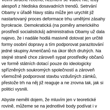
alespoň z hlediska dosavadních trendů. Setrvání
Obamy v úřadě hlavy státu může jen urychlit již
nastartovaný proces deformace trhu umělými zásahy
byrokracie. Demokratická (na poměry amerického
prostředí socialistická) administrativa Obamy už dala
najevo, že i nadále hodlá masivně dotovat jen určité
formy osobní dopravy a tím podporovat parazitování
jedné skupiny Američanů na úkor těch druhých. Na
stejné straně chce zároveň sypat prostředky občanů
ve formě státních dotací pouze do ideologicky
spřízněných soukromých společností a zároveň
všemožně podporovat stavbu vzdušných zámků,
přestože trh na něj již reaguje a ne zrovna tak, jak si
politici vysnili.
Abyste neměli dojem, že mluvím jen v teoretické
rovině, můžeme se na jednotlivé body podívat i v