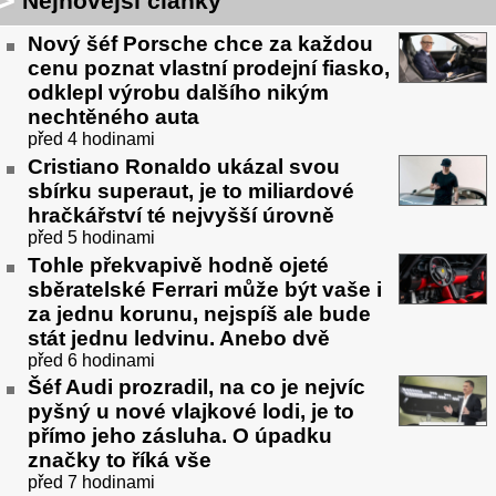
Nejnovější články
Nový šéf Porsche chce za každou
cenu poznat vlastní prodejní fiasko,
odklepl výrobu dalšího nikým
nechtěného auta
před 4 hodinami
Cristiano Ronaldo ukázal svou
sbírku superaut, je to miliardové
hračkářství té nejvyšší úrovně
před 5 hodinami
Tohle překvapivě hodně ojeté
sběratelské Ferrari může být vaše i
za jednu korunu, nejspíš ale bude
stát jednu ledvinu. Anebo dvě
před 6 hodinami
Šéf Audi prozradil, na co je nejvíc
pyšný u nové vlajkové lodi, je to
přímo jeho zásluha. O úpadku
značky to říká vše
před 7 hodinami