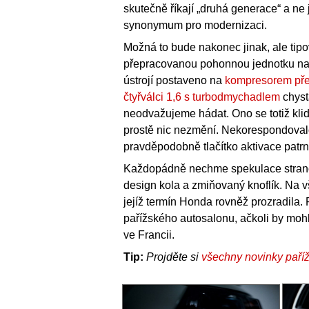
skutečně říkají „druhá generace“ a ne
synonymum pro modernizaci.
Možná to bude nakonec jinak, ale tipov
přepracovanou pohonnou jednotku nabíz
ústrojí postaveno na
kompresorem pře
čtyřválci 1,6 s turbodmychadlem
chyst
neodvažujeme hádat. Ono se totiž kl
prostě nic nezmění. Nekorespondovalo
pravděpodobně tlačítko aktivace patr
Každopádně nechme spekulace stranou
design kola a zmiňovaný knoflík. Na v
jejíž termín Honda rovněž prozradila. 
pařížského autosalonu, ačkoli by mohl
ve Francii.
Tip:
Projděte si
všechny novinky paří