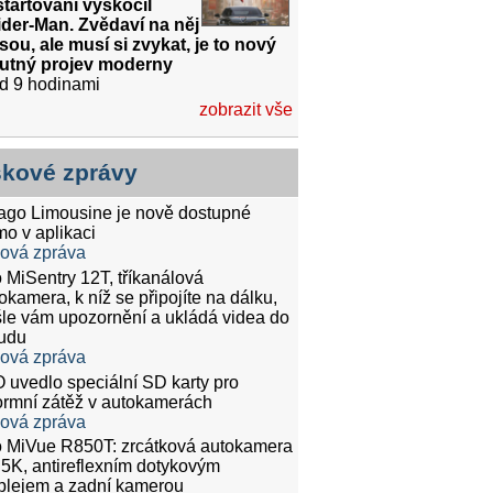
tartování vyskočil
der-Man. Zvědaví na něj
sou, ale musí si zvykat, je to nový
utný projev moderny
d 9 hodinami
zobrazit vše
skové zprávy
tago Limousine je nově dostupné
mo v aplikaci
ková zpráva
 MiSentry 12T, tříkanálová
okamera, k níž se připojíte na dálku,
le vám upozornění a ukládá videa do
udu
ková zpráva
 uvedlo speciální SD karty pro
rmní zátěž v autokamerách
ková zpráva
 MiVue R850T: zrcátková autokamera
.5K, antireflexním dotykovým
plejem a zadní kamerou