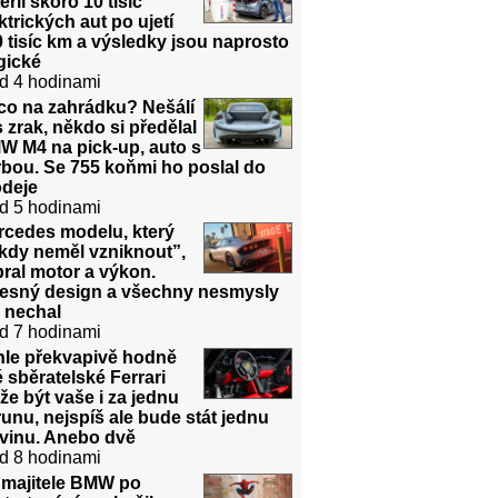
erií skoro 10 tisíc
ktrických aut po ujetí
 tisíc km a výsledky jsou naprosto
gické
d 4 hodinami
co na zahrádku? Nešálí
 zrak, někdo si předělal
W M4 na pick-up, auto s
bou. Se 755 koňmi ho poslal do
odeje
d 5 hodinami
rcedes modelu, který
kdy neměl vzniknout”,
ral motor a výkon.
řesný design a všechny nesmysly
 nechal
d 7 hodinami
hle překvapivě hodně
é sběratelské Ferrari
e být vaše i za jednu
unu, nejspíš ale bude stát jednu
dvinu. Anebo dvě
d 8 hodinami
 majitele BMW po