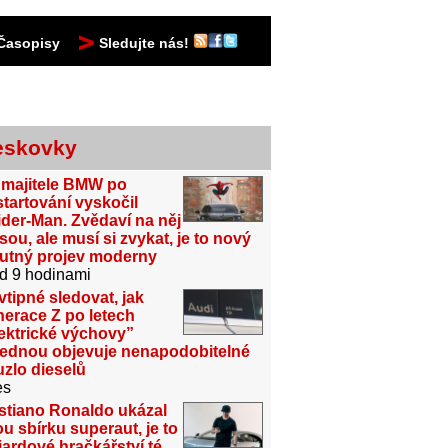
Časopisy
Sledujte nás!
eskovky
 majitele BMW po
tartování vyskočil
der-Man. Zvědaví na něj
sou, ale musí si zvykat, je to nový
utný projev moderny
d 9 hodinami
vtipné sledovat, jak
erace Z po letech
ektrické výchovy”
jednou objevuje nenapodobitelné
zlo dieselů
es
stiano Ronaldo ukázal
u sbírku superaut, je to
iardové hračkářství té