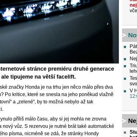
ne
vče
No
Pát
Be
Nej
Tri
nternetové stránce premiéru druhé generace
leh
le tipujeme na větší facelift.
Tes
svo
ské značky Honda je na trhu jen něco málo přes dva
V H
? Po kritice, které se snesla na jeho poněkud vlažně
12:
ovní“ a „zelené“, by to možná nebylo až tak
i.
ulo příliš málo času, aby si jej mohla ne zrovna
Ne
 nový vůz. S rezervou je nutné brát také automatické
St
vého písma, nicméně se zdá, že stránky Hondy