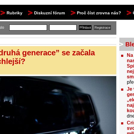
Rubriky
Diskuzní fórum
Proč číst zrovna nás?
slo
Bl
ruhá generace” se začala
Na
hlejší?
nas
Spi
nej
sm
pře
Je 
gen
„el
na
kou
dn
Cri
svo
mil