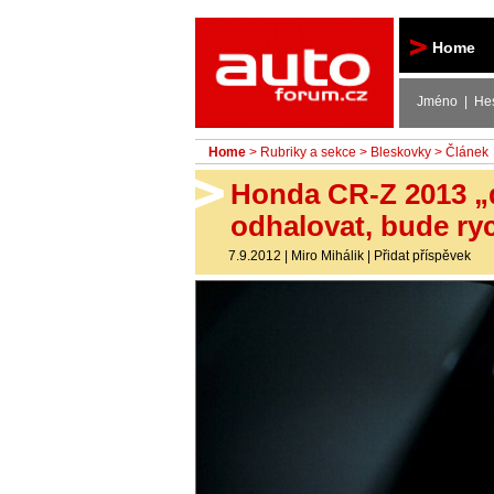
Autoforum
Home
Jméno | He
Home
>
Rubriky a sekce
>
Bleskovky
> Článek
Honda CR-Z 2013 „d
odhalovat, bude ryc
7.9.2012
|
Miro Mihálik
|
Přidat příspěvek