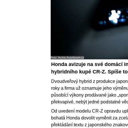
Foto: Archiv Autoforum.cz
Honda avizuje na své domácí i
hybridního kupé CR-Z. Spíše to a
Dvoudveřový hybrid z produkce japon
roky a firma už oznamuje jeho výměnu
působící výkony prodávané jako „sport
překvapivé, nebýt jedné podstatné věc
Od uvedení modelu CR-Z opravdu uplyn
bohatá Honda dovolit vyměnit za zcela
překládání textu z japonského znako