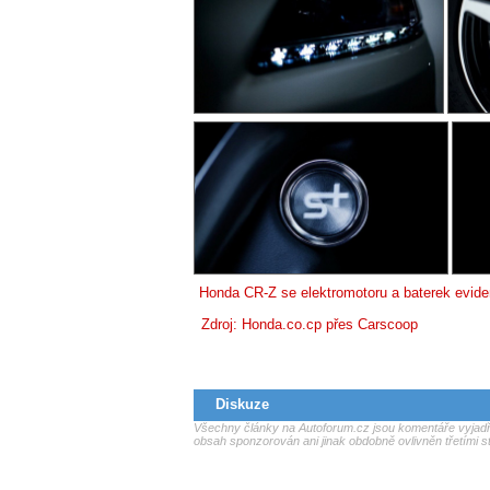
Honda CR-Z se elektromotoru a baterek eviden
Zdroj:
Honda.co.cp
přes
Carscoop
Diskuze
Všechny články na Autoforum.cz jsou komentáře vyjadřu
obsah sponzorován ani jinak obdobně ovlivněn třetími s