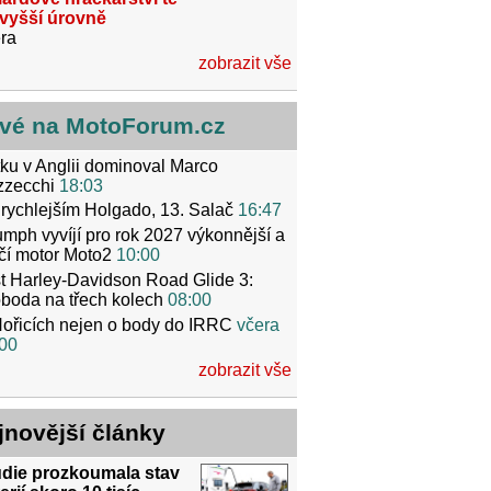
jvyšší úrovně
ra
zobrazit vše
vé na MotoForum.cz
ku v Anglii dominoval Marco
zzecchi
18:03
rychlejším Holgado, 13. Salač
16:47
umph vyvíjí pro rok 2027 výkonnější a
čí motor Moto2
10:00
t Harley-Davidson Road Glide 3:
boda na třech kolech
08:00
ořicích nejen o body do IRRC
včera
00
zobrazit vše
jnovější články
udie prozkoumala stav