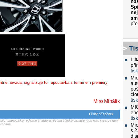
nas
Spi
nej
sm
pře
Ti
Lif
pří
tis
Mio
tně nevzdá, signalizuje to i upoutávka s termínem premiéry
aut
poš
clo
tis
Miro Mihálik
MIO
eno
Přidat příspěvek
tis
jící stanovisko redakce či autora. Vyjma článků označených jako inzerce není
tranami.
Mio
s 2
dis