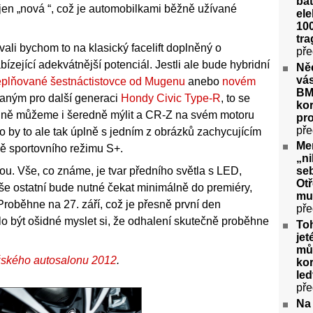
bat
 jen „nová “, což je automobilkami běžně užívané
ele
100
tra
ali bychom to na klasický facelift doplněný o
pře
ející adekvátnější potenciál. Jestli ale bude hybridní
Ně
vás
plňované šestnáctistovce od Mugenu
anebo
novém
BM
aným pro další generaci
Hondy Civic Type-R
, to se
kor
idně můžeme i šeredně mýlit a CR-Z na svém motoru
pr
pře
 by to ale tak úplně s jedním z obrázků zachycujícím
Me
ně sportovního režimu S+.
„ni
. Vše, co známe, je tvar předního světla s LED,
seb
Ot
še ostatní bude nutné čekat minimálně do premiéry,
mu
Proběhne na 27. září, což je přesně první den
pře
o být ošidné myslet si, že odhalení skutečně proběhne
To
jet
můž
žského autosalonu 2012
.
kor
le
pře
Na