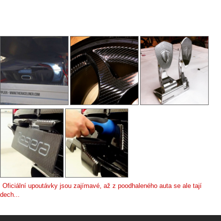
Oficiální upoutávky jsou zajímavé, až z poodhaleného auta se ale tají
dech...