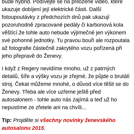
bude hybrid. Podívejte se na přiložené video, které
ukazuje dobíjení její elektrické části. Další
fotoupoutávky z předchozích dnů pak ukazují
pozoruhodně zpracované pedály či karbonová kola
věštící.že tohle auto nebude výjimečné jen výkonem
své pohonné jednotky. Tu pravou bouři ale rozpoutala
až fotografie částečně zakrytého vozu pořízená při
jeho přepravě do Ženevy.
I když z Regery nevidíme mnoho, už z patrných
detailů, šíře a výšky vozu je zřejmé, že půjde o brutálí
stroj. Čekat můžeme mnohé, o důvod více těšit se do
Ženevy. Třeba ale více uzřeme ještě před
autosalonem - tohle auto nás zajímá a teď už ho
nepustíme ze zřetele ani na chvíli...
Tip:
Projděte si
všechny novinky ženevského
autosalonu 2015
.