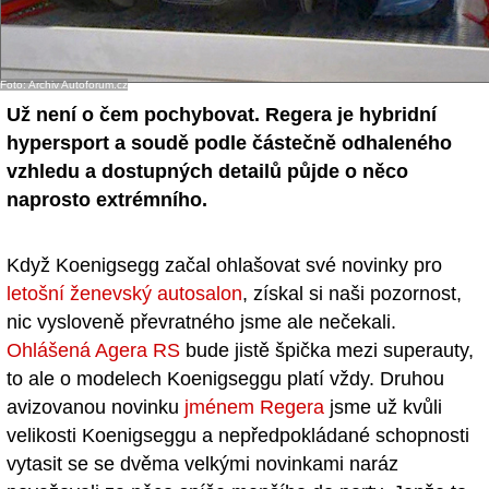
- Ostatní
Diskuzní fórum
Foto: Archiv Autoforum.cz
Už není o čem pochybovat. Regera je hybridní
Sledujte nás!
hypersport a soudě podle částečně odhaleného
vzhledu a dostupných detailů půjde o něco
naprosto extrémního.
Když Koenigsegg začal ohlašovat své novinky pro
letošní ženevský autosalon
, získal si naši pozornost,
nic vysloveně převratného jsme ale nečekali.
Ohlášená Agera RS
bude jistě špička mezi superauty,
to ale o modelech Koenigseggu platí vždy. Druhou
avizovanou novinku
jménem Regera
jsme už kvůli
velikosti Koenigseggu a nepředpokládané schopnosti
vytasit se se dvěma velkými novinkami naráz