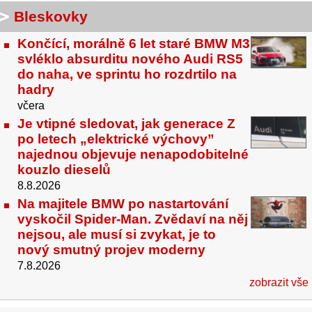
Bleskovky
Končící, morálně 6 let staré BMW M3
svléklo absurditu nového Audi RS5
do naha, ve sprintu ho rozdrtilo na
hadry
včera
Je vtipné sledovat, jak generace Z
po letech „elektrické výchovy”
najednou objevuje nenapodobitelné
kouzlo dieselů
8.8.2026
Na majitele BMW po nastartování
vyskočil Spider-Man. Zvědaví na něj
nejsou, ale musí si zvykat, je to
nový smutný projev moderny
7.8.2026
zobrazit vše