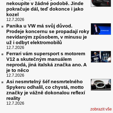
nekoupíte v žádné podobě. Jinde
pokračuje dál, teď dokonce i jako
kozel
12.7.2026
Panika u VW má svůj důvod.
Prodeje koncernu se propadají roky
nevídaným způsobem, v minusu je
už i odbyt elektromobilů
12.7.2026
Ferrari vám supersport s motorem
V12 a skutečným manuálem
neprodá, jiná italská značka ano. A
je to něco
12.7.2026
Asi nesmrtelný šéf nesmrtelného
Spykeru odhalil, co chystá, motto
značky je vážně dokonalou reflexí
reality
12.7.2026
zobrazit vše