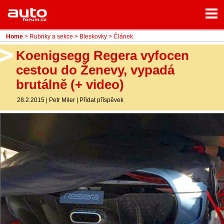
Menu
Home
Rubriky
Home
>
Rubriky a sekce
>
Bleskovky
> Článek
- Testy aut
Koenigsegg Regera vyfocen
cestou do Ženevy, vypadá
- Jízdní dojmy a další testy
brutálně (+ video)
- Bleskovky
28.2.2015
|
Petr Miler
|
Přidat příspěvek
- Představení
- Fascinace a historie
- Život řidiče
- Tuning
- Technika
- Zajímavosti