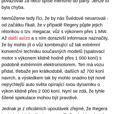
považovali za něco spíše menšího do party. Jenže to
byla chyba.
Nemůžeme tedy říci, že by nás Švédové nevarovali -
od začátku říkali, že v případě Regery půjde jejich
rétorikou o tzv. megacar, vůz s výkonem přes 1 MW.
Až
další avízo
a s ním dorazivší informace naznačily,
že by mohlo jít o vůz kombinující už tak extrémní
konvenční techniku současných modelů (spalovací
motor s výkonem klidně hodně přes 1 000 koní) s
podobně extrémním elektromotorem. Ten má vozu
přidat, třebaže jen krátkodobě, dalších až 700 koní
navrch, a výsledkem tak by mohlo snadno být nové
nejrychlejší auto světa opírající svou dynamiku o
výkon klidně přes 2 000 koní. Nyní se zdá, že tyhle
šílené spekulace mohou být pravdivé.
Jednak je z oficiálních upoutávek zřejmé, že Regera