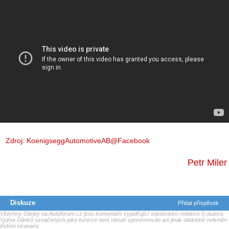
Zdroj:
KoenigseggAutomotiveAB@Facebook
Petr Miler
Diskuze
Přidat příspěvek
Všechny články na Autoforum.cz jsou komentáře vyjadřující stanovisko redakce či autora.
Vyjma článků označených jako inzerce není obsah sponzorován ani jinak obdobně ovlivněn
třetími stranami.