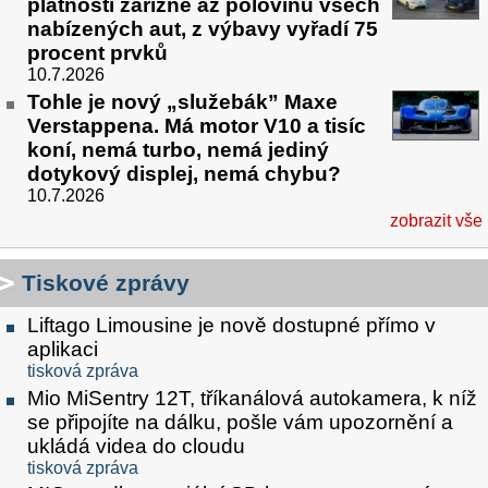
platností zařízne až polovinu všech
nabízených aut, z výbavy vyřadí 75
procent prvků
10.7.2026
Tohle je nový „služebák” Maxe
Verstappena. Má motor V10 a tisíc
koní, nemá turbo, nemá jediný
dotykový displej, nemá chybu?
10.7.2026
zobrazit vše
Tiskové zprávy
Liftago Limousine je nově dostupné přímo v
aplikaci
tisková zpráva
Mio MiSentry 12T, tříkanálová autokamera, k níž
se připojíte na dálku, pošle vám upozornění a
ukládá videa do cloudu
tisková zpráva