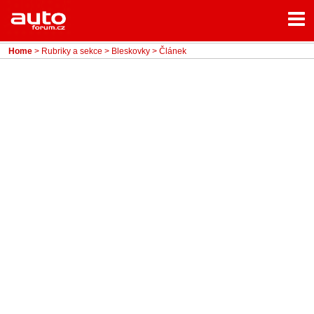
Menu
Home
Rubriky
Home
>
Rubriky a sekce
>
Bleskovky
> Článek
- Testy aut
- Jízdní dojmy a další testy
- Bleskovky
- Představení
- Fascinace a historie
- Život řidiče
- Tuning
- Technika
- Zajímavosti