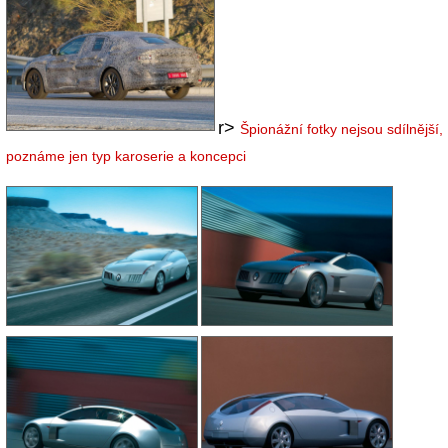
r>
Špionážní fotky nejsou sdílnější,
poznáme jen typ karoserie a koncepci