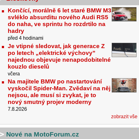
Končící, morálně 6 let staré BMW M3
svléklo absurditu nového Audi RS5
do naha, ve sprintu ho rozdrtilo na
hadry
před 4 hodinami
Je vtipné sledovat, jak generace Z
po letech „elektrické výchovy”
najednou objevuje nenapodobitelné
kouzlo dieselů
včera
Na majitele BMW po nastartování
vyskočil Spider-Man. Zvědaví na něj
nejsou, ale musí si zvykat, je to
nový smutný projev moderny
7.8.2026
zobrazit vše
Nové na MotoForum.cz