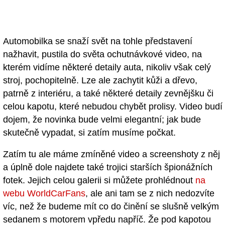
Automobilka se snaží svět na tohle představení
nažhavit, pustila do světa ochutnávkové video, na
kterém vidíme některé detaily auta, nikoliv však celý
stroj, pochopitelně. Lze ale zachytit kůži a dřevo,
patrně z interiéru, a také některé detaily zevnějšku či
celou kapotu, které nebudou chybět prolisy. Video budí
dojem, že novinka bude velmi elegantní; jak bude
skutečně vypadat, si zatím musíme počkat.
Zatím tu ale máme zmíněné video a screenshoty z něj
a úplně dole najdete také trojici starších špionážních
fotek. Jejich celou galerii si můžete prohlédnout
na
webu WorldCarFans
, ale ani tam se z nich nedozvíte
víc, než že budeme mít co do činění se slušně velkým
sedanem s motorem vpředu napříč. Že pod kapotou