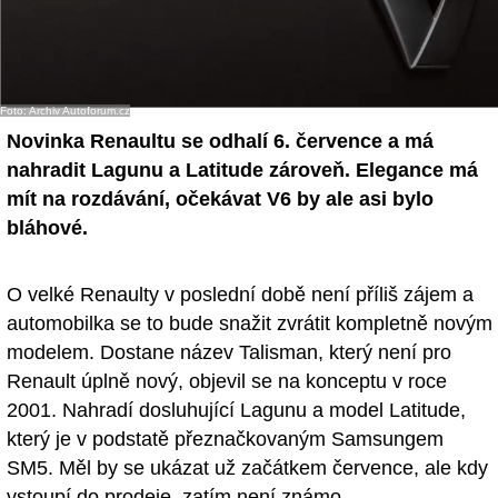
Foto: Archiv Autoforum.cz
Novinka Renaultu se odhalí 6. července a má
nahradit Lagunu a Latitude zároveň. Elegance má
mít na rozdávání, očekávat V6 by ale asi bylo
bláhové.
O velké Renaulty v poslední době není příliš zájem a
automobilka se to bude snažit zvrátit kompletně novým
modelem. Dostane název Talisman, který není pro
Renault úplně nový, objevil se na konceptu v roce
2001. Nahradí dosluhující Lagunu a model Latitude,
který je v podstatě přeznačkovaným Samsungem
SM5. Měl by se ukázat už začátkem července, ale kdy
vstoupí do prodeje, zatím není známo.