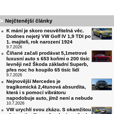
Nejčtenější články
K mání je skoro neuvěřitelná věc.
Dodnes nejetý VW Golf IV 1,9 TDI po
1. majiteli, rok narození 1924
9.7.2026
Číňané začali prodávat 5,1metrové
luxusní auto s 653 koňmi o 200 tisíc
levněji než Škoda základní Superb,
přes noc ho koupilo 65 tisíc lidí
9.7.2026
Nejnovější Mercedes je
tragikomická 2,4tunová absurdita,
která i s pomocí vibrátoru
napodobuje auto, jímž není a nebude
10.7.2026
VW urychlí svou zkázu. S okamžitou