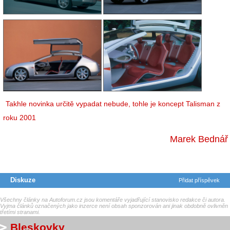
Takhle novinka určitě vypadat nebude, tohle je koncept Talisman z
roku 2001
Marek Bednář
Diskuze
Přidat příspěvek
Všechny články na Autoforum.cz jsou komentáře vyjadřující stanovisko redakce či autora.
Vyjma článků označených jako inzerce není obsah sponzorován ani jinak obdobně ovlivněn
třetími stranami.
Bleskovky