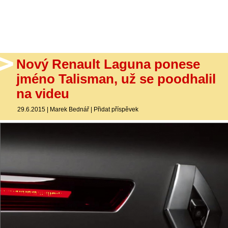
- Ostatní
Diskuzní fórum
Sledujte nás!
Nový Renault Laguna ponese
jméno Talisman, už se poodhalil
na videu
29.6.2015
|
Marek Bednář
|
Přidat příspěvek