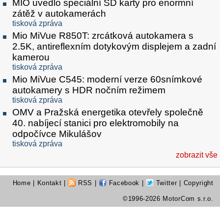
MIO uvedlo speciální SD karty pro enormní
zátěž v autokamerách
tisková zpráva
Mio MiVue R850T: zrcátková autokamera s
2.5K, antireflexním dotykovým displejem a zadní
kamerou
tisková zpráva
Mio MiVue C545: moderní verze 60snímkové
autokamery s HDR nočním režimem
tisková zpráva
OMV a Pražská energetika otevřely společně
40. nabíjecí stanici pro elektromobily na
odpočívce Mikulášov
tisková zpráva
zobrazit vše
Home
|
Kontakt
|
RSS
|
Facebook
|
Twitter
| Copyright
©1996-2026 MotorCom s.r.o.