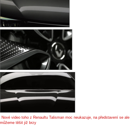
Nové video toho z Renaultu Talisman moc neukazuje, na představení se ale
můžeme těšit již brzy