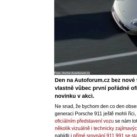
Foto: Archiv Autoforum.cz
Den na Autoforum.cz bez nové
vlastně vůbec první pořádné of
novinku v akci.
Ne snad, že bychom den co den obse
generaci Porsche 911 ještě mohli říci,
oficiálním představení vozu
se nám tot
několik vizuálně i technicky zajímavý
nabídli i
přímé srovnání 911 991 se st