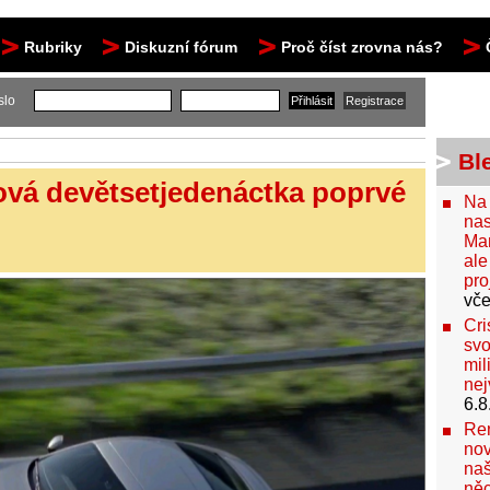
Rubriky
Diskuzní fórum
Proč číst zrovna nás?
slo
Bl
ová devětsetjedenáctka poprvé
Na
nas
Man
ale
pro
vče
Cri
svo
mil
nej
6.8
Ren
nov
naš
něc