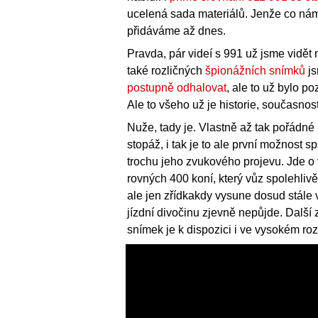
ucelená sada materiálů. Jenže co nám 
přidáváme až dnes.
Pravda, pár videí s 991 už jsme vidět
také rozličných
špionážních snímků
js
postupně odhalovat
, ale to už bylo po
Ale to všeho už je historie, současno
Nuže, tady je. Vlastně až tak pořádn
stopáž, i tak je to ale první možnost 
trochu jeho zvukového projevu. Jde o
rovných 400 koní, který vůz spolehliv
ale jen zřídkakdy vysune dosud stále v
jízdní divočinu zjevně nepůjde. Dalš
snímek je k dispozici i ve vysokém rozl