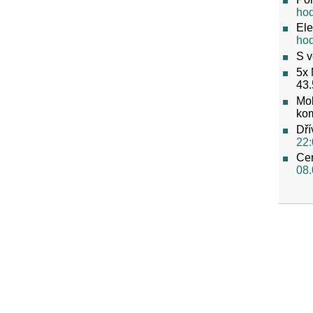
ho
Ele
ho
S v
5x 
43.
Mob
ko
Dří
22:
Cen
08.