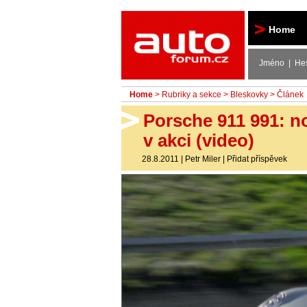
Autoforum
Home
Jméno | He
Home
>
Rubriky a sekce
>
Bleskovky
> Článek
Porsche 911 991: n
v akci (video)
28.8.2011
|
Petr Miler
|
Přidat příspěvek