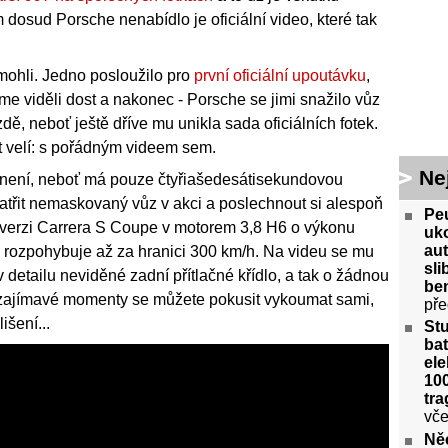
dosud Porsche nenabídlo je oficiální video, které tak
 mohli. Jedno posloužilo pro
první oficiální upoutávku
,
me viděli dost a nakonec - Porsche se jimi snažilo vůz
zdě, neboť ještě dříve mu unikla sada oficiálních fotek.
st velí: s pořádným videem sem.
Ne
é není, neboť má pouze čtyřiašedesátisekundovou
spatřit nemaskovaný vůz v akci a poslechnout si alespoň
Peu
 verzi Carrera S Coupe v motorem 3,8 H6 o výkonu
uko
aut
ě rozpohybuje až za hranici 300 km/h. Na videu se mu
sl
 detailu neviděné zadní přítlačné křídlo, a tak o žádnou
ben
í zajímavé momenty se můžete pokusit vykoumat sami,
pře
išení...
St
bat
ele
100
tra
vče
Ně