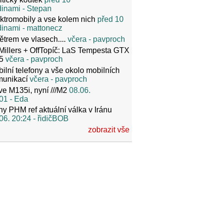
dinami
- Stepan
ktromobily a vse kolem nich
před 10
dinami
- mattonecz
ětrem ve vlasech....
včera
- pavproch
Millers + OffTopíč: LaS Tempesta GTX
5
včera
- pavproch
ilní telefony a vše okolo mobilních
munikací
včera
- pavproch
ve M135i, nyní ///M2
08.06.
01
- Eda
y PHM ref aktuální válka v Iránu
06. 20:24
- řidičBOB
zobrazit vše