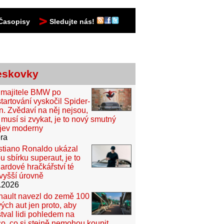
Časopisy
Sledujte nás!
eskovky
 majitele BMW po
tartování vyskočil Spider-
. Zvědaví na něj nejsou,
 musí si zvykat, je to nový smutný
jev moderny
ra
stiano Ronaldo ukázal
u sbírku superaut, je to
iardové hračkářství té
vyšší úrovně
.2026
ault navezl do země 100
ých aut jen proto, aby
tval lidi pohledem na
o, co si stejně nemohou koupit