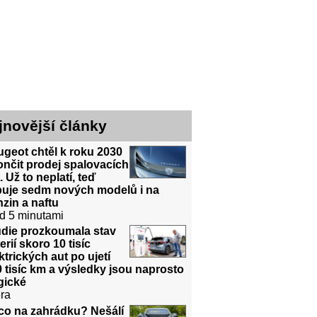
jnovější články
geot chtěl k roku 2030
nčit prodej spalovacích
. Už to neplatí, teď
ibuje sedm nových modelů i na
zin a naftu
d 5 minutami
udie prozkoumala stav
erií skoro 10 tisíc
ktrických aut po ujetí
 tisíc km a výsledky jsou naprosto
gické
ra
co na zahrádku? Nešálí