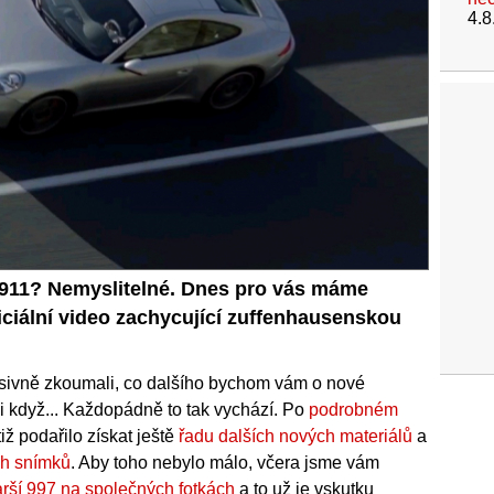
4.8
 911? Nemyslitelné. Dnes pro vás máme
iciální video zachycující zuffenhausenskou
sivně zkoumali, co dalšího bychom vám o nové
 i když... Každopádně to tak vychází. Po
podrobném
iž podařilo získat ještě
řadu dalších nových materiálů
a
ch snímků
. Aby toho nebylo málo, včera jsme vám
arší 997 na společných fotkách
a to už je vskutku