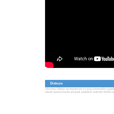
Diskuze
Všechny články na Autoforum.cz jsou komentáře vyjadřu
obsah sponzorován ani jinak obdobně ovlivněn třetími s