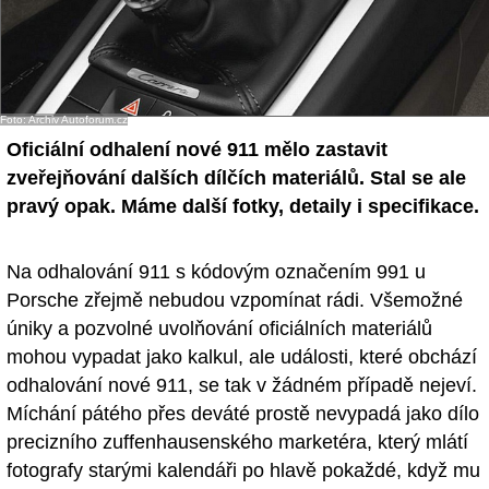
Foto: Archiv Autoforum.cz
Oficiální odhalení nové 911 mělo zastavit
zveřejňování dalších dílčích materiálů. Stal se ale
pravý opak. Máme další fotky, detaily i specifikace.
Na odhalování 911 s kódovým označením 991 u
Porsche zřejmě nebudou vzpomínat rádi. Všemožné
úniky a pozvolné uvolňování oficiálních materiálů
mohou vypadat jako kalkul, ale události, které obchází
odhalování nové 911, se tak v žádném případě nejeví.
Míchání pátého přes deváté prostě nevypadá jako dílo
precizního zuffenhausenského marketéra, který mlátí
fotografy starými kalendáři po hlavě pokaždé, když mu