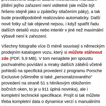
jištění jejího zařazení není viditelné (ale může být
řešeno stejně jako u zpátečky stlačením páky), a tak
bude pravděpodobně realizováno automaticky. Další
nové fotky už tak objevné nejsou, i když spatřit řadu
dalších detailů vozu nebo interiér v jiné než maximální
výbavě není k zahození.
Všechny fotografie více či méně souvisejí s německým
prodejním katalogem vozu, který si
můžete stáhnout
zde
(PDF, 5,9 MB). V tom nenajdete jen spoustu
pochvalného povídání a mraky dalších záběrů včetně
pohledů na specifická provedení z programu Porsche
Exclusive (všimněte si také „personalizovaného”
provedení na straně 51 s hliníkovým obložením
bočních oken, to je u 911 úplná novinka), ale i
kompletní technické specifikace. Projít si tak můžete
třeba kompletní data o dynamice verzí s manuálními