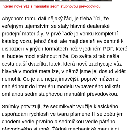
Interiér nové 911 s manuální sedmistupňovou převodovkou
Abychom tomu dali nějaký řád, je třeba říci, že
veřejným tajemstvím se staly hlavně dealerské
prodejní materiály. V prvé řadě je venku kompletní
katalog vozu, jehož části ale mají dealeři evidentně k
dispozici i v jiných formátech než v jediném PDF, které
si budete moci stáhnout níže. Do světa si tak našla
cestu další dvacítka fotek, která nově zachycuje vůz
hlavně v modré metalíze, v němž jsme jej dosud vidět
nemohli. Co je ale nejzajímavější, poprvé můžeme
nahlédnout do interiéru modelu vybaveného tolikrát
omílanou sedmistupňovou manuální převodovkou.
Snímky potvrzují, že sedmikvalt využije klasického
uspořádání rychlostí ve tvaru písmene H se zpětným
chodem vedle prvního a sedmičkou vedle pátého
převodového stupně. Žádné mechanické manuální