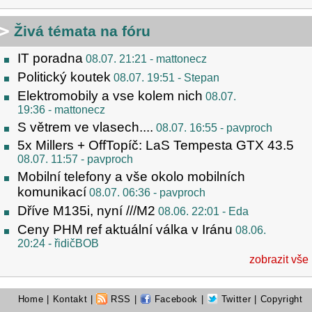
Živá témata na fóru
IT poradna
08.07. 21:21
- mattonecz
Politický koutek
08.07. 19:51
- Stepan
Elektromobily a vse kolem nich
08.07.
19:36
- mattonecz
S větrem ve vlasech....
08.07. 16:55
- pavproch
5x Millers + OffTopíč: LaS Tempesta GTX 43.5
08.07. 11:57
- pavproch
Mobilní telefony a vše okolo mobilních
komunikací
08.07. 06:36
- pavproch
Dříve M135i, nyní ///M2
08.06. 22:01
- Eda
Ceny PHM ref aktuální válka v Iránu
08.06.
20:24
- řidičBOB
zobrazit vše
Home
|
Kontakt
|
RSS
|
Facebook
|
Twitter
| Copyright