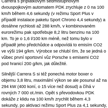
Carrera s příplatkovým sedmistupňovým
dvouspojkovým automatem PDK zrychluje z 0 na 100
km/h během 4,6 sekundy (v režimu Sport Plus v
případě instalace paketu Sport Chrono 4,4 sekundy) a
dosáhne rychlosti až 288 km/h, v kombinovaném
eurorežimu pak spotřebuje 8,2 litru benzinu na 100
km. To je o 1,6 l/100 km méně, než tomu bylo v
případě jeho předchůdce a odpovídá to emisím CO2
ve výši 194 g/km. Výrobce se chlubí tím, že se jedná o
vůbec první sportovní vůz Porsche s emisemi CO2
pod hranicí 200 g/km, jak důležité.
Silnější Carrera S si též ponechá motor boxer o
objemu 3,8 litru, maximální výkon se ale posunul až na
294 kW (400 koní, o 15 více než dosud) a číhá v
rovných 7 000 ot./min. Opět s převodovkou PDK
dokáže z klidu na 100 km/h zrychlit během 4,3
sekundy, po aktivaci režimu Sport Plus za 4,1 sekundy,