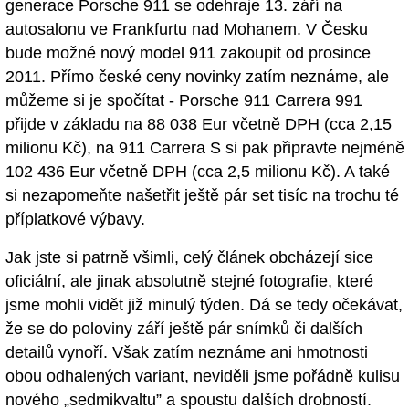
generace Porsche 911 se odehraje 13. září na
autosalonu ve Frankfurtu nad Mohanem. V Česku
bude možné nový model 911 zakoupit od prosince
2011. Přímo české ceny novinky zatím neznáme, ale
můžeme si je spočítat - Porsche 911 Carrera 991
přijde v základu na 88 038 Eur včetně DPH (cca 2,15
milionu Kč), na 911 Carrera S si pak připravte nejméně
102 436 Eur včetně DPH (cca 2,5 milionu Kč). A také
si nezapomeňte našetřit ještě pár set tisíc na trochu té
příplatkové výbavy.
Jak jste si patrně všimli, celý článek obcházejí sice
oficiální, ale jinak absolutně stejné fotografie, které
jsme mohli vidět již minulý týden. Dá se tedy očekávat,
že se do poloviny září ještě pár snímků či dalších
detailů vynoří. Však zatím neznáme ani hmotnosti
obou odhalených variant, neviděli jsme pořádně kulisu
nového „sedmikvaltu” a spoustu dalších drobností.