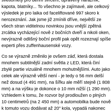
světlomety pro denní svícení, upravený nárazník,
kapota, blatníky... To všechno je zajímavé, ale celkový
výsledek je pro laika od faceliftované 997 skoro k
nerozeznání. Jak jsme již zmínili dříve, největší ze
všech stran viditelnou novinkou jsou vnější zpětná
zrcátka vycházející nově z bočních dveří a nikoli oken,
nevýrazně odlišný boční profil pak opět rozeznají spíše
experti přes zuffenhausenské vozy.
Co se výrazně změnilo je ovšem záď, která dostala
mnohem subtilnější zadní světla z LED, která činí
zbylé partie vizuálně mnohem mohutnějšími. Auto jako
celek ale výrazně větší není - je tedy o 56 mm delší
než dosud (4 491 mm), na šířku ale měří stejně (1 808
mm) a na výšku je dokonce o 10 mm nižší (1 290 mm).
Vzhledem k tomu, že rozvor byl prodloužen o plných
10 centimetrů (na 2 450 mm) a automobilka bude nově
k tomuto vozu dodávat až 20" kola, vypadá nakonec