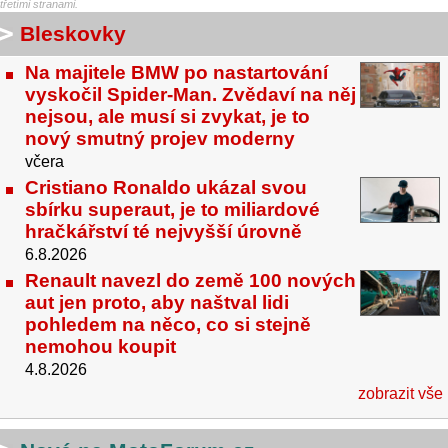
třetími stranami.
Bleskovky
Na majitele BMW po nastartování
vyskočil Spider-Man. Zvědaví na něj
nejsou, ale musí si zvykat, je to
nový smutný projev moderny
včera
Cristiano Ronaldo ukázal svou
sbírku superaut, je to miliardové
hračkářství té nejvyšší úrovně
6.8.2026
Renault navezl do země 100 nových
aut jen proto, aby naštval lidi
pohledem na něco, co si stejně
nemohou koupit
4.8.2026
zobrazit vše