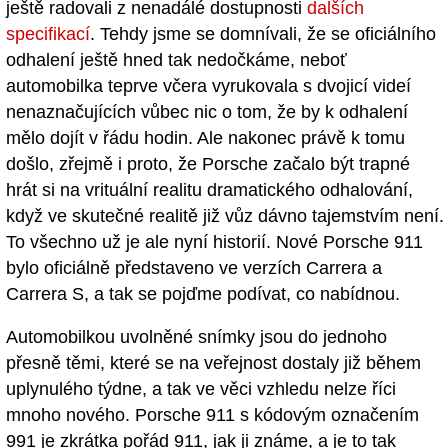
ještě radovali z nenadálé dostupnosti
dalších
specifikací
. Tehdy jsme se domnívali, že se oficiálního
odhalení ještě hned tak nedočkáme, neboť
automobilka teprve včera vyrukovala s dvojicí videí
nenaznačujících vůbec nic o tom, že by k odhalení
mělo dojít v řádu hodin. Ale nakonec právě k tomu
došlo, zřejmě i proto, že Porsche začalo být trapné
hrát si na vrituální realitu dramatického odhalování,
když ve skutečné realitě již vůz dávno tajemstvím není.
To všechno už je ale nyní historií. Nové Porsche 911
bylo oficiálně představeno ve verzích Carrera a
Carrera S, a tak se pojďme podívat, co nabídnou.
Automobilkou uvolněné snímky jsou do jednoho
přesně těmi, které se na veřejnost dostaly již během
uplynulého týdne, a tak ve věci vzhledu nelze říci
mnoho nového. Porsche 911 s kódovým označením
991 je zkrátka pořád 911, jak ji známe, a je to tak