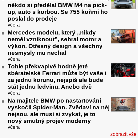
někdo si předělal BMW M4 na pick-
up, auto s korbou. Se 755 koňmi ho
poslal do prodeje
včera
Mercedes modelu, který „nikdy
neměl vzniknout”, sebral motor a
výkon. Otřesný design a všechny
nesmysly mu nechal
včera
Tohle překvapivě hodně jeté
sběratelské Ferrari může být vaše i
za jednu korunu, nejspíš ale bude
stát jednu ledvinu. Anebo dvě
včera
Na majitele BMW po nastartování
vyskočil Spider-Man. Zvědaví na něj
nejsou, ale musí si zvykat, je to
nový smutný projev moderny
včera
zobrazit vše