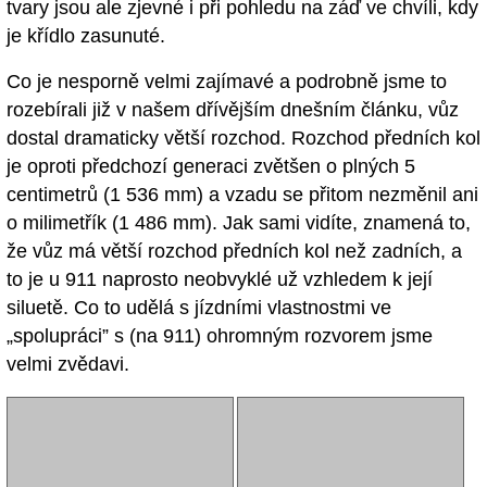
tvary jsou ale zjevné i při pohledu na záď ve chvíli, kdy
je křídlo zasunuté.
Co je nesporně velmi zajímavé a podrobně jsme to
rozebírali již v našem dřívějším dnešním článku, vůz
dostal dramaticky větší rozchod. Rozchod předních kol
je oproti předchozí generaci zvětšen o plných 5
centimetrů (1 536 mm) a vzadu se přitom nezměnil ani
o milimetřík (1 486 mm). Jak sami vidíte, znamená to,
že vůz má větší rozchod předních kol než zadních, a
to je u 911 naprosto neobvyklé už vzhledem k její
siluetě. Co to udělá s jízdními vlastnostmi ve
„spolupráci” s (na 911) ohromným rozvorem jsme
velmi zvědavi.