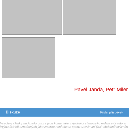
Pavel Janda
,
Petr Miler
Diskuze
Přidat příspěvek
Všechny články na Autoforum.cz jsou komentáře vyjadřující stanovisko redakce či autora.
Vyjma článků označených jako inzerce není obsah sponzorován ani jinak obdobně ovlivněn