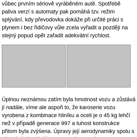
vůbec prvním sériově vyráběném autě. Spotřebě
paliva verzí s automaty pak pomáhá tzv. režim
splývání, kdy převodovka dokáže při určité práci s
plynem i bez řidičovy vůle zcela vyřadit a později na
stejný popud opět zařadit adekvátní rychlost.
Úplnou neznámou zatím byla hmotnost vozu a zůstává
jí nadále, víme ale aspoň to, že karoserie vozu
vyrobena z kombinace hliníku a oceli je o 45 kg lehčí
než v případě generace 997 a tuhost konstrukce
přitom byla zvýśena. Úpravy její aerodynamiky spolu s