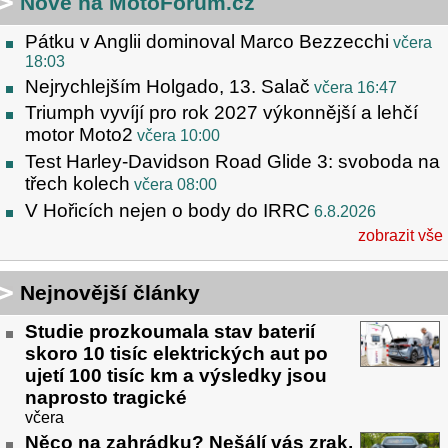
Nové na MotoForum.cz
Pátku v Anglii dominoval Marco Bezzecchi
včera
18:03
Nejrychlejším Holgado, 13. Salač
včera 16:47
Triumph vyvíjí pro rok 2027 výkonnější a lehčí
motor Moto2
včera 10:00
Test Harley-Davidson Road Glide 3: svoboda na
třech kolech
včera 08:00
V Hořicích nejen o body do IRRC
6.8.2026
zobrazit vše
Nejnovější články
Studie prozkoumala stav baterií
skoro 10 tisíc elektrických aut po
ujetí 100 tisíc km a výsledky jsou
naprosto tragické
včera
Něco na zahrádku? Nešálí vás zrak,