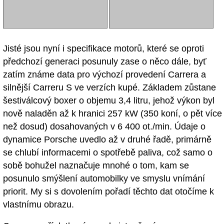
Jisté jsou nyní i specifikace motorů, které se oproti
předchozí generaci posunuly zase o něco dále, byť
zatím známe data pro výchozí provedení Carrera a
silnější Carreru S ve verzích kupé. Základem zůstane
šestiválcový boxer o objemu 3,4 litru, jehož výkon byl
nově naladěn až k hranici 257 kW (350 koní, o pět více
než dosud) dosahovaných v 6 400 ot./min. Údaje o
dynamice Porsche uvedlo až v druhé řadě, primárně
se chlubí informacemi o spotřebě paliva, což samo o
sobě bohužel naznačuje mnohé o tom, kam se
posunulo smýšlení automobilky ve smyslu vnímání
priorit. My si s dovolením pořadí těchto dat otočíme k
vlastnímu obrazu.