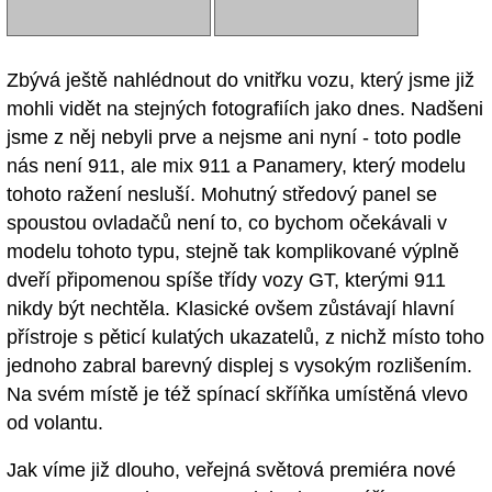
Zbývá ještě nahlédnout do vnitřku vozu, který jsme již
mohli vidět na stejných fotografiích jako dnes. Nadšeni
jsme z něj nebyli prve a nejsme ani nyní - toto podle
nás není 911, ale mix 911 a Panamery, který modelu
tohoto ražení nesluší. Mohutný středový panel se
spoustou ovladačů není to, co bychom očekávali v
modelu tohoto typu, stejně tak komplikované výplně
dveří připomenou spíše třídy vozy GT, kterými 911
nikdy být nechtěla. Klasické ovšem zůstávají hlavní
přístroje s pěticí kulatých ukazatelů, z nichž místo toho
jednoho zabral barevný displej s vysokým rozlišením.
Na svém místě je též spínací skříňka umístěná vlevo
od volantu.
Jak víme již dlouho, veřejná světová premiéra nové