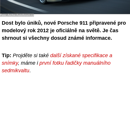
- Ostatní
Foto: Archiv Autoforum.cz
Diskuzní fórum
Dost bylo úniků, nové Porsche 911 připravené pro
modelový rok 2012 je oficiálně na světě. Je čas
Sledujte nás!
shrnout si všechny dosud známé informace.
Tip:
Projděte si také
další získané specifikace a
snímky
, máme i
první fotku řadičky manuálního
sedmikvaltu
.