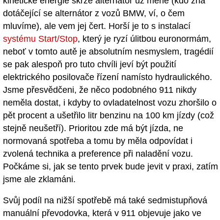
kinetické energie skrze alternátor už méně (kdo zná
dotáčející se alternátor z vozů BMW, ví, o čem
mluvíme), ale vem jej čert. Horší je to s instalací
systému Start/Stop
, který je ryzí úlitbou euronormám,
neboť v tomto autě je absolutním nesmyslem, tragédií
se pak alespoň pro tuto chvíli jeví být použití
elektrického posilovače řízení namísto hydraulického.
Jsme přesvědčeni, že něco podobného 911 nikdy
neměla dostat, i kdyby to ovladatelnost vozu zhoršilo o
pět procent a ušetřilo litr benzinu na 100 km jízdy (což
stejně neušetří). Prioritou zde má být jízda, ne
normovaná spotřeba a tomu by měla odpovídat i
zvolená technika a preference při naladění vozu.
Počkáme si, jak se tento prvek bude jevit v praxi, zatím
jsme ale zklamáni.
Svůj podíl na nižší spotřebě má také sedmistupňová
manuální převodovka, která v 911 objevuje jako ve