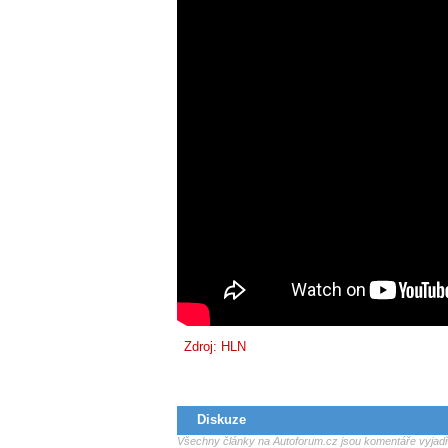
Zdroj:
HLN
Diskuze
Všechny články na Autoforum.cz jsou komentáře vyjadřu