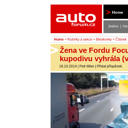
Autoforum
Home
Jméno | He
Home
>
Rubriky a sekce
>
Bleskovky
> Článek
Žena ve Fordu Focus
kupodivu vyhrála (
18.10.2014
|
Petr Miler
|
Přidat příspěvek