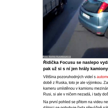
Foto: Archiv Autoforum.cz
Řidička Focusu se naslepo vyd
pak už si s ní jen hrály kamiony
Většina pozoruhodných videí s
autom
době z Ruska, toto je ale výjimkou. Z
kameru umístěnou v kamionu mezinárod
Rusi, si ale v ničem nezadá, i tady do
Na první pohled se přitom na videu ne
dálnici se pohybuje řada převážně nákl