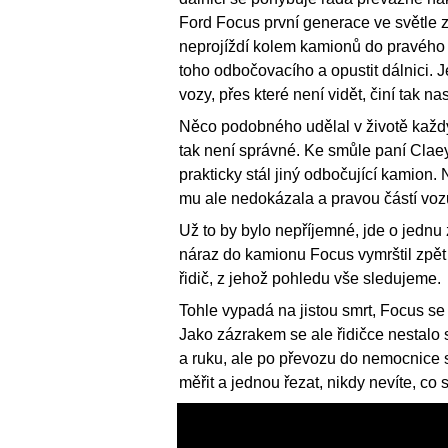
Ford Focus první generace ve světle z
neprojíždí kolem kamionů do pravého
toho odbočovacího a opustit dálnici. J
vozy, přes které není vidět, činí tak na
Něco podobného udělal v životě každý ři
tak není správné. Ke smůle paní Claey
prakticky stál jiný odbočující kamion.
mu ale nedokázala a pravou částí vozu 
Už to by bylo nepříjemné, jde o jednu
náraz do kamionu Focus vymrštil zpět 
řidič, z jehož pohledu vše sledujeme.
Tohle vypadá na jistou smrt, Focus se 
Jako zázrakem se ale řidičce nestalo sk
a ruku, ale po převozu do nemocnice s
měřit a jednou řezat, nikdy nevíte, co 