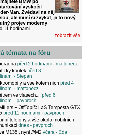
 majitele BMW po
tartování vyskočil
der-Man. Zvědaví na něj
sou, ale musí si zvykat, je to nový
utný projev moderny
d 11 hodinami
zobrazit vše
vá témata na fóru
poradna
před 2 hodinami
- mattonecz
itický koutek
před 3
dinami
- Stepan
ktromobily a vse kolem nich
před 4
dinami
- mattonecz
ětrem ve vlasech....
před 6
dinami
- pavproch
Millers + OffTopíč: LaS Tempesta GTX
5
před 11 hodinami
- pavproch
ilní telefony a vše okolo mobilních
munikací
dnes
- pavproch
ve M135i, nyní ///M2
včera
- Eda