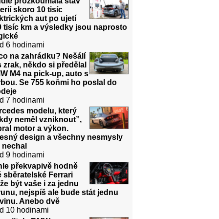
udie prozkoumala stav
erií skoro 10 tisíc
ktrických aut po ujetí
 tisíc km a výsledky jsou naprosto
gické
d 6 hodinami
co na zahrádku? Nešálí
 zrak, někdo si předělal
W M4 na pick-up, auto s
bou. Se 755 koňmi ho poslal do
odeje
d 7 hodinami
rcedes modelu, který
kdy neměl vzniknout”,
ral motor a výkon.
řesný design a všechny nesmysly
 nechal
d 9 hodinami
hle překvapivě hodně
é sběratelské Ferrari
e být vaše i za jednu
unu, nejspíš ale bude stát jednu
dvinu. Anebo dvě
d 10 hodinami