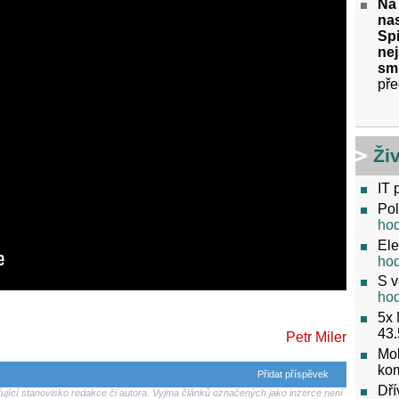
Na
nas
Spi
nej
sm
pře
Ži
IT 
Pol
ho
Ele
ho
S v
ho
5x 
43.
Petr Miler
Mob
ko
Přidat příspěvek
Dří
jící stanovisko redakce či autora. Vyjma článků označených jako inzerce není