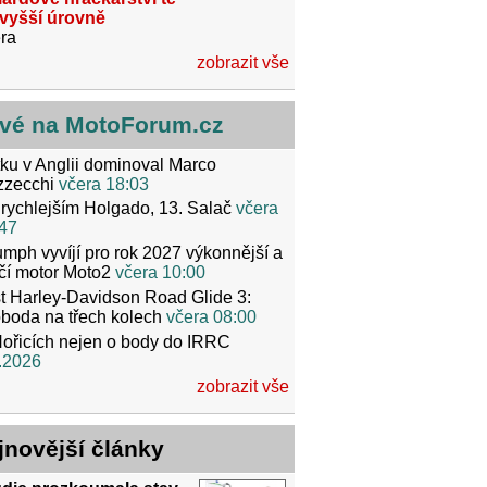
jvyšší úrovně
ra
zobrazit vše
vé na MotoForum.cz
ku v Anglii dominoval Marco
zzecchi
včera 18:03
rychlejším Holgado, 13. Salač
včera
47
umph vyvíjí pro rok 2027 výkonnější a
čí motor Moto2
včera 10:00
t Harley-Davidson Road Glide 3:
boda na třech kolech
včera 08:00
ořicích nejen o body do IRRC
.2026
zobrazit vše
jnovější články