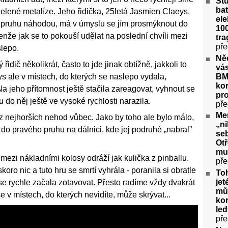
St
bat
elené metalíze. Jeho řidička, 25letá Jasmien Claeys,
ele
 pruhu náhodou, má v úmyslu se jím prosmýknout do
100
enže jak se to pokouší udělat na poslední chvíli mezi
tra
pře
slepo.
Ně
dič několikrát, často to jde jinak obtížně, jakkoli to
vás
BM
s ale v místech, do kterých se naslepo vydala,
kor
 Na jeho přítomnost ještě stačila zareagovat, vyhnout se
pr
do něj ještě ve vysoké rychlosti narazila.
pře
Me
 z nejhorších nehod vůbec. Jako by toho ale bylo málo,
„ni
do pravého pruhu na dálnici, kde jej podruhé „nabral”
seb
Ot
mu
mezi nákladními kolosy odráží jak kulička z pinballu.
pře
oro nic a tuto hru se smrtí vyhrála - poranila si obratle
To
jet
e rychle začala zotavovat. Přesto radíme vždy dvakrát
můž
se v místech, do kterých nevidíte, může skrývat...
kor
le
pře