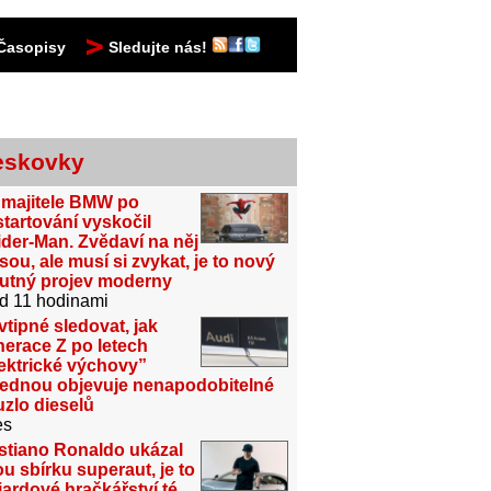
Časopisy
Sledujte nás!
eskovky
 majitele BMW po
tartování vyskočil
der-Man. Zvědaví na něj
sou, ale musí si zvykat, je to nový
utný projev moderny
d 11 hodinami
vtipné sledovat, jak
erace Z po letech
ektrické výchovy”
jednou objevuje nenapodobitelné
zlo dieselů
es
stiano Ronaldo ukázal
u sbírku superaut, je to
iardové hračkářství té