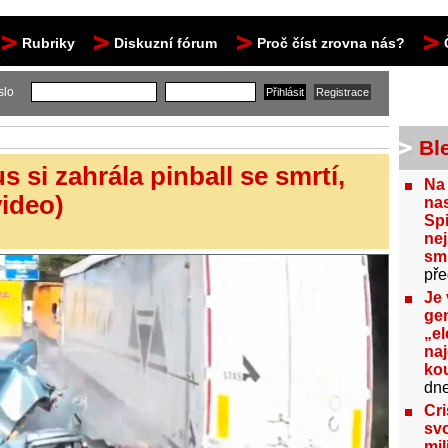
Rubriky
Diskuzní fórum
Proč číst zrovna nás?
slo
Bl
 si zahrála pinball se smrtí,
Na
video)
nas
Spi
nej
sm
pře
Je 
gen
„el
na
kou
dn
Cri
svo
mil