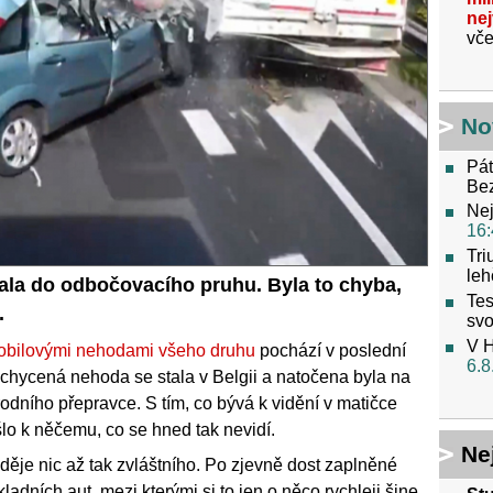
ne
vče
No
Pát
Be
Nej
16:
Tri
leh
ala do odbočovacího pruhu. Byla to chyba,
Tes
.
svo
V H
obilovými nehodami všeho druhu
pochází v poslední
6.8
achycená nehoda se stala v Belgii a natočena byla na
ního přepravce. S tím, co bývá k vidění v matičce
šlo k něčemu, co se hned tak nevidí.
Ne
děje nic až tak zvláštního. Po zjevně dost zaplněné
adních aut, mezi kterými si to jen o něco rychleji šine