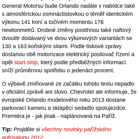
General Motorsu bude Orlando nadále v nabídce také
s atmosférickou osmnáctistovkou o téměř identickém
výkonu 141 koní a točivém momentu 176
newtonmetrů. Drobné změny postihnou také naftový
dvoulitr dodávaný ve dvou výkonových variantách se
130 a 163 koňskými silami. Podle tiskové zprávy
dostanou obě motorizace elektrický posilovač řízení a
opět
start-stop
, který podle předběžných informací
sníží průměrnou spotřebu o jedenáct procent.
O výbavě zmiňované ze začátku tohoto textu nepadlo
v oficiální zprávě ani slovo, Chevrolet ale informuje, že
evropské Orlando modelového roku 2013 dostane
parkovací kameru a sklápěcí sedadlo spolujezdce.
Premiéra je - jak jinak - naplánovaná na Paříž.
Tip:
Projděte si
všechny novinky pařížského
autosalonu 2012
.