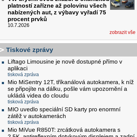
platností zařízne až polovinu všech
nabízených aut, z výbavy vyřadí 75
procent prvků
10.7.2026
zobrazit vše
Tiskové zprávy
Liftago Limousine je nově dostupné přímo v
aplikaci
tisková zpráva
Mio MiSentry 12T, tříkanálová autokamera, k níž
se připojíte na dálku, pošle vám upozornění a
ukládá videa do cloudu
tisková zpráva
MIO uvedlo speciální SD karty pro enormní
zátěž v autokamerách
tisková zpráva
Mio MiVue R850T: zrcátková autokamera s
2.5K, antireflexním dotykovým displejem a zadní