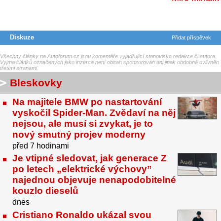
Diskuze
Přidat příspěvek
Všechny články na Autoforum.cz jsou komentáře vyjadřující stanovisko redakce či autora.
Vyjma článků označených jako inzerce není obsah sponzorován ani jinak obdobně ovlivněn
třetími stranami.
Bleskovky
Na majitele BMW po nastartování
vyskočil Spider-Man. Zvědaví na něj
nejsou, ale musí si zvykat, je to
nový smutný projev moderny
před 7 hodinami
Je vtipné sledovat, jak generace Z
po letech „elektrické výchovy”
najednou objevuje nenapodobitelné
kouzlo dieselů
dnes
Cristiano Ronaldo ukázal svou