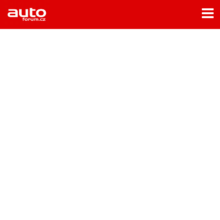
Menu
Home
Rubriky
- Testy aut
- Jízdní dojmy a další testy
- Bleskovky
- Představení
- Fascinace a historie
- Život řidiče
- Tuning
- Technika
- Zajímavosti