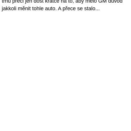
trhu přeci jen dost krátce na to, aby mělo GM důvod
jakkoli měnit tohle auto. A přece se stalo...