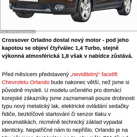
Foto: Archiv Autoforum.cz
Crossover Orladno dostal nový motor - pod jeho
kapotou se objeví čtyřválec 1,4 Turbo, stejně
výkonná atmosférická 1,8 však v nabídce zůstává.
Před měsícem představený
„neviditelný“ facelift
Chevroletu Orlando
bude nakonec větší, než jsme si
původně mysleli. U modelu určeného pro domácí
korejské zákazníky jsme zaznamenali pouze drobnosti
typu nový metalický lak, elektrické ovládání sedačky
řidiče, bezklíčové startování či senzor tlaku v
pneumatikách, nicméně technický základ vypadal
identicky. Nepatřičné nám to nepřišlo. Orlando je na