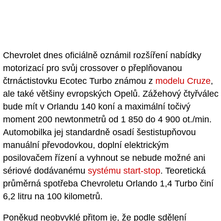
Chevrolet dnes oficiálně oznámil rozšíření nabídky
motorizací pro svůj crossover o přeplňovanou
čtrnáctistovku Ecotec Turbo známou z
modelu Cruze
,
ale také většiny evropských Opelů. Zážehový čtyřválec
bude mít v Orlandu 140 koní a maximální točivý
moment 200 newtonmetrů od 1 850 do 4 900 ot./min.
Automobilka jej standardně osadí šestistupňovou
manuální převodovkou, doplní elektrickým
posilovačem řízení a vyhnout se nebude možné ani
sériové dodávanému
systému start-stop
. Teoretická
průměrná spotřeba Chevroletu Orlando 1,4 Turbo činí
6,2 litru na 100 kilometrů.
Poněkud neobvyklé přitom je, že podle sdělení