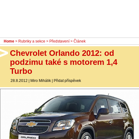
- Ostatní
Diskuzní fórum
Sledujte nás!
Home
>
Rubriky a sekce
>
Představení
> Článek
Chevrolet Orlando 2012: od
podzimu také s motorem 1,4
Turbo
28.8.2012
|
Miro Mihálik
|
Přidat příspěvek