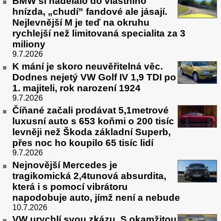
BMW si nadělalo do vlastního
hnízda, „chudí” fandové ale jásají.
Nejlevnější M je teď na okruhu
rychlejší než limitovaná specialita za 3
miliony
9.7.2026
K mání je skoro neuvěřitelná věc.
Dodnes nejetý VW Golf IV 1,9 TDI po
1. majiteli, rok narození 1924
9.7.2026
Číňané začali prodávat 5,1metrové
luxusní auto s 653 koňmi o 200 tisíc
levněji než Škoda základní Superb,
přes noc ho koupilo 65 tisíc lidí
9.7.2026
Nejnovější Mercedes je
tragikomická 2,4tunová absurdita,
která i s pomocí vibrátoru
napodobuje auto, jímž není a nebude
10.7.2026
VW urychlí svou zkázu. S okamžitou