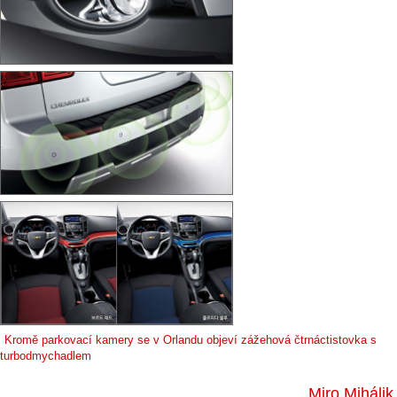
Kromě parkovací kamery se v Orlandu objeví zážehová čtrnáctistovka s
turbodmychadlem
Miro Mihálik