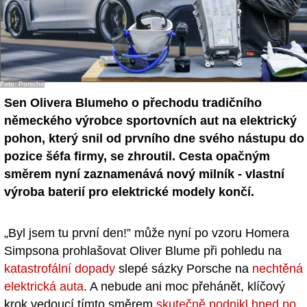
Foto: Porsche
Sen Olivera Blumeho o přechodu tradičního
německého výrobce sportovních aut na elektrický
pohon, který snil od prvního dne svého nástupu do
pozice šéfa firmy, se zhroutil. Cesta opačným
směrem nyní zaznamenává nový milník - vlastní
výroba baterií pro elektrické modely končí.
„Byl jsem tu první den!” může nyní po vzoru Homera
Simpsona prohlašovat Oliver Blume při pohledu na
katastrofální dopady
slepé sázky Porsche na
nechtěná
elektrická auta
. A nebude ani moc přehánět, klíčový
krok vedoucí tímto směrem
skutečně podnikl hned po