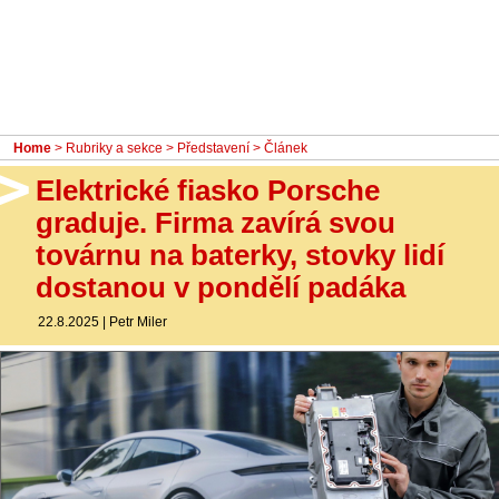
- Ostatní
Diskuzní fórum
Sledujte nás!
Home
>
Rubriky a sekce
>
Představení
> Článek
Elektrické fiasko Porsche
graduje. Firma zavírá svou
továrnu na baterky, stovky lidí
dostanou v pondělí padáka
22.8.2025
|
Petr Miler