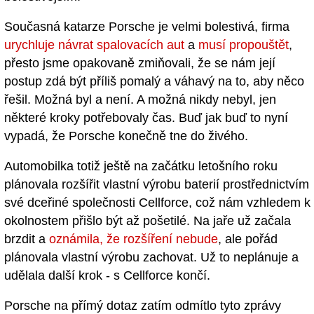
Současná katarze Porsche je velmi bolestivá, firma
urychluje návrat spalovacích aut
a
musí propouštět
,
přesto jsme opakovaně zmiňovali, že se nám její
postup zdá být příliš pomalý a váhavý na to, aby něco
řešil. Možná byl a není. A možná nikdy nebyl, jen
některé kroky potřebovaly čas. Buď jak buď to nyní
vypadá, že Porsche konečně tne do živého.
Automobilka totiž ještě na začátku letošního roku
plánovala rozšířit vlastní výrobu baterií prostřednictvím
své dceřiné společnosti Cellforce, což nám vzhledem k
okolnostem přišlo být až pošetilé. Na jaře už začala
brzdit a
oznámila, že rozšíření nebude
, ale pořád
plánovala vlastní výrobu zachovat. Už to neplánuje a
udělala další krok - s Cellforce končí.
Porsche na přímý dotaz zatím odmítlo tyto zprávy