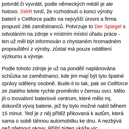
potvrdit či vyvrátit, podle německých médií je ale
hotovo.
SWR
tvrdí, že rozhodnutí o konci výroby
baterií v Cellforce padlo na nejvyšší úrovni a firma
propustí 286 zaměstnanců. Potvrzuje to
Der Spiegel
s
odvoláním na zdroje v místním místní úřadu práce -
ten už měl být informován o chystaném hromadném
propouštění z výroby, zůstat má pouze oddělení
výzkumu a vývoje.
Podle tohoto zdroje je už na pondělí naplánována
schůzka se zaměstnanci, kde jim mají být tyto špatné
zprávy sděleny osobně. Bude-li to tak, pak se Cellforce
ze zlatého telete rychle proměnilo v černou ovci. Mělo
jít o inovativní bateriové centrum, které mělo mj.
dokončit vývoj baterie, jež by bylo možné nabít během
15 minut. Teď je z něj přítěž přikovaná k autům, která
sama o sobě táhnou automobilku ke dnu. A nezbývá
než přetnout okovy. Příští týden ukáže víc.