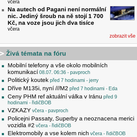
včera
Na autech od Pagani není normální
nic. Jediný šroub na ně stojí 1 700
Kč, na voze jsou jich dva tisíce
včera
zobrazit vše
Živá témata na fóru
Mobilní telefony a vše okolo mobilních
komunikací
08.07. 06:36
- pavproch
Politický koutek
před 7 hodinami
- jerry
Dříve M135i, nyní ///M2
před 7 hodinami
- Eda
Ceny PHM ref aktuální válka v Iránu
před 9
hodinami
- řidičBOB
VZKAZY
včera
- pavproch
Policejni Passaty, Superby a neoznacena merici
vozidla #2
včera
- řidičBOB
Elektromobily a vse kolem nich
včera
- řidičBOB