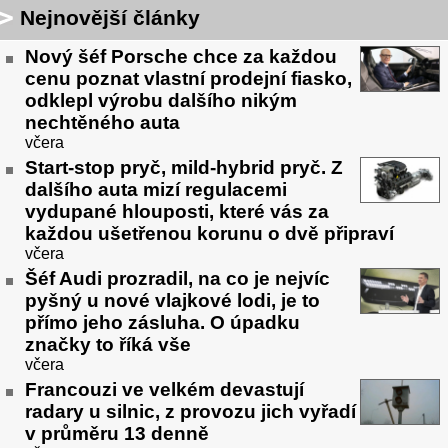
Nejnovější články
Nový šéf Porsche chce za každou
cenu poznat vlastní prodejní fiasko,
odklepl výrobu dalšího nikým
nechtěného auta
včera
Start-stop pryč, mild-hybrid pryč. Z
dalšího auta mizí regulacemi
vydupané hlouposti, které vás za
každou ušetřenou korunu o dvě připraví
včera
Šéf Audi prozradil, na co je nejvíc
pyšný u nové vlajkové lodi, je to
přímo jeho zásluha. O úpadku
značky to říká vše
včera
Francouzi ve velkém devastují
radary u silnic, z provozu jich vyřadí
v průměru 13 denně