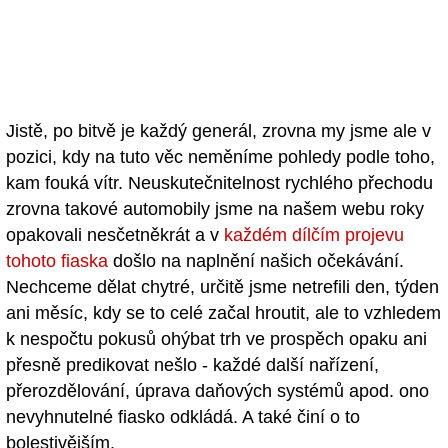
Jistě, po bitvě je každý generál, zrovna my jsme ale v
pozici, kdy na tuto věc neměníme pohledy podle toho,
kam fouká vítr. Neuskutečnitelnost rychlého přechodu
zrovna takové automobily jsme na našem webu roky
opakovali nesčetněkrát a v
každém dílčím projevu
tohoto fiaska
došlo na naplnění našich očekávání.
Nechceme dělat chytré, určitě jsme netrefili den, týden
ani měsíc, kdy se to celé začal hroutit, ale to vzhledem
k nespočtu pokusů ohýbat trh ve prospěch opaku ani
přesně predikovat nešlo - každé další nařízení,
přerozdělování, úprava daňových systémů apod. ono
nevyhnutelné fiasko odkládá. A také činí o to
bolestivějším.