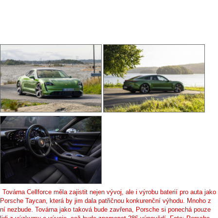
Továrna Cellforce měla zajistit nejen vývoj, ale i výrobu baterií pro auta jako
Porsche Taycan, která by jim dala patřičnou konkurenční výhodu. Mnoho z
ní nezbude. Továrna jako taková bude zavřena, Porsche si ponechá pouze