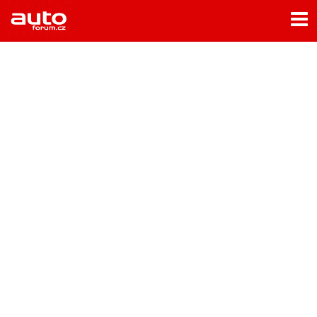
Menu
Home
Rubriky
- Testy aut
- Jízdní dojmy a další testy
- Bleskovky
- Představení
- Fascinace a historie
- Život řidiče
- Tuning
- Technika
- Zajímavosti