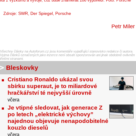
lidi z výzkumu a vývoje, což bude znamenat 286 výpovědí. Foto: Porsche
Zdroje:
SWR
,
Der Spiegel
, Porsche
Petr Miler
Všechny články na Autoforum.cz jsou komentáře vyjadřující stanovisko redakce či autora.
Vyjma článků označených jako inzerce není obsah sponzorován ani jinak obdobně ovlivněn
třetími stranami.
Bleskovky
Cristiano Ronaldo ukázal svou
sbírku superaut, je to miliardové
hračkářství té nejvyšší úrovně
včera
Je vtipné sledovat, jak generace Z
po letech „elektrické výchovy”
najednou objevuje nenapodobitelné
kouzlo dieselů
včera