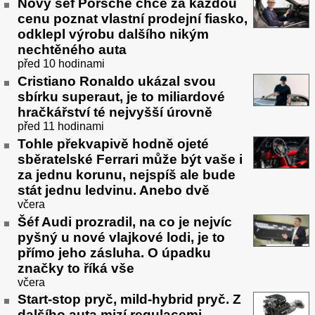
Nový šéf Porsche chce za každou
cenu poznat vlastní prodejní fiasko,
odklepl výrobu dalšího nikým
nechtěného auta
před 10 hodinami
Cristiano Ronaldo ukázal svou
sbírku superaut, je to miliardové
hračkářství té nejvyšší úrovně
před 11 hodinami
Tohle překvapivě hodně ojeté
sběratelské Ferrari může být vaše i
za jednu korunu, nejspíš ale bude
stát jednu ledvinu. Anebo dvě
včera
Šéf Audi prozradil, na co je nejvíc
pyšný u nové vlajkové lodi, je to
přímo jeho zásluha. O úpadku
značky to říká vše
včera
Start-stop pryč, mild-hybrid pryč. Z
dalšího auta mizí regulacemi