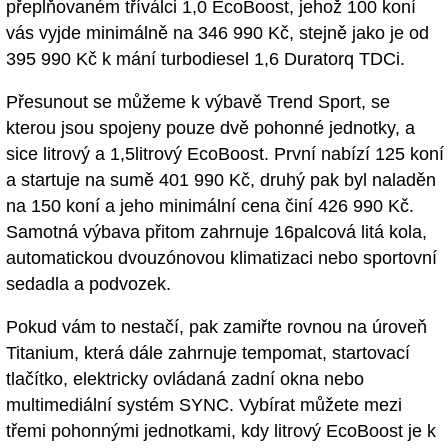
přeplňovaném tříválci 1,0 EcoBoost, jehož 100 koní
vás vyjde minimálně na 346 990 Kč, stejně jako je od
395 990 Kč k mání turbodiesel 1,6 Duratorq TDCi.
Přesunout se můžeme k výbavě Trend Sport, se
kterou jsou spojeny pouze dvě pohonné jednotky, a
sice litrový a 1,5litrový EcoBoost. První nabízí 125 koní
a startuje na sumě 401 990 Kč, druhý pak byl naladěn
na 150 koní a jeho minimální cena činí 426 990 Kč.
Samotná výbava přitom zahrnuje 16palcová litá kola,
automatickou dvouzónovou klimatizaci nebo sportovní
sedadla a podvozek.
Pokud vám to nestačí, pak zamiřte rovnou na úroveň
Titanium, která dále zahrnuje tempomat, startovací
tlačítko, elektricky ovládaná zadní okna nebo
multimediální systém SYNC. Vybírat můžete mezi
třemi pohonnými jednotkami, kdy litrový EcoBoost je k