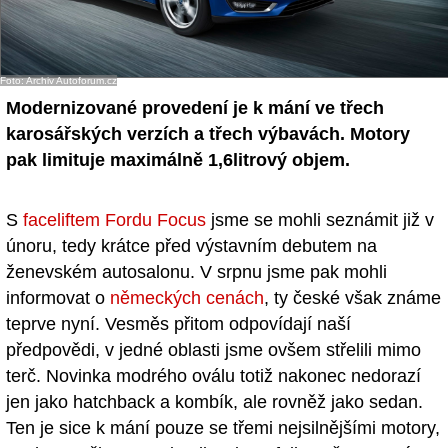
- Ostatní
Diskuzní fórum
Foto: Archiv Autoforum.cz
Modernizované provedení je k mání ve třech
Sledujte nás!
karosářských verzích a třech výbavách. Motory
pak limituje maximálně 1,6litrový objem.
S
faceliftem Fordu Focus
jsme se mohli seznámit již v
únoru, tedy krátce před výstavním debutem na
ženevském autosalonu. V srpnu jsme pak mohli
informovat o
německých cenách
, ty české však známe
teprve nyní. Vesměs přitom odpovídají naší
předpovědi, v jedné oblasti jsme ovšem střelili mimo
terč. Novinka modrého oválu totiž nakonec nedorazí
jen jako hatchback a kombík, ale rovněž jako sedan.
Ten je sice k mání pouze se třemi nejsilnějšími motory,