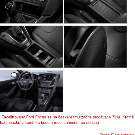
Faceliftovaný Ford Focus se na českém trhu začne prodávat v říjnu. Kromě
hatchbacku a kombíku budete moci sáhnout i po sedanu