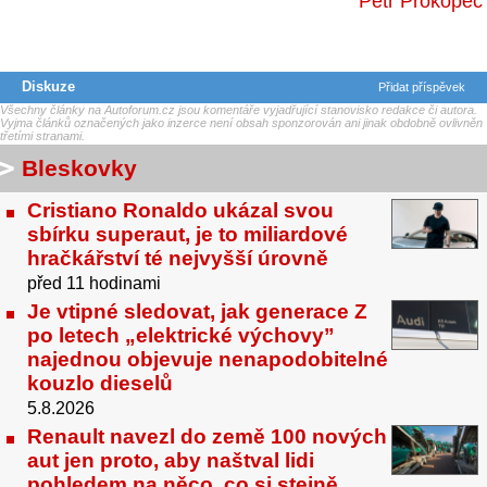
Petr Prokopec
Diskuze
Přidat příspěvek
Všechny články na Autoforum.cz jsou komentáře vyjadřující stanovisko redakce či autora.
Vyjma článků označených jako inzerce není obsah sponzorován ani jinak obdobně ovlivněn
třetími stranami.
Bleskovky
Cristiano Ronaldo ukázal svou
sbírku superaut, je to miliardové
hračkářství té nejvyšší úrovně
před 11 hodinami
Je vtipné sledovat, jak generace Z
po letech „elektrické výchovy”
najednou objevuje nenapodobitelné
kouzlo dieselů
5.8.2026
Renault navezl do země 100 nových
aut jen proto, aby naštval lidi
pohledem na něco, co si stejně