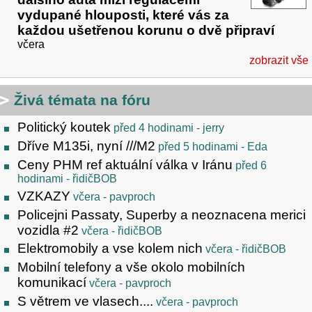
vydupané hlouposti, které vás za
každou ušetřenou korunu o dvě připraví
včera
zobrazit vše
Živá témata na fóru
Politický koutek
před 4 hodinami
- jerry
Dříve M135i, nyní ///M2
před 5 hodinami
- Eda
Ceny PHM ref aktuální válka v Iránu
před 6
hodinami
- řidičBOB
VZKAZY
včera
- pavproch
Policejni Passaty, Superby a neoznacena merici
vozidla #2
včera
- řidičBOB
Elektromobily a vse kolem nich
včera
- řidičBOB
Mobilní telefony a vše okolo mobilních
komunikací
včera
- pavproch
S větrem ve vlasech....
včera
- pavproch