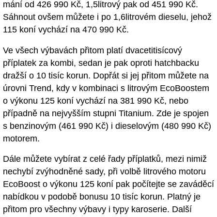
mání od 426 990 Kč, 1,5litrový pak od 451 990 Kč.
Sáhnout ovšem můžete i po 1,6litrovém dieselu, jehož
115 koní vychází na 470 990 Kč.
Ve všech výbavách přitom platí dvacetitisícový
příplatek za kombi, sedan je pak oproti hatchbacku
dražší o 10 tisíc korun. Dopřát si jej přitom můžete na
úrovni Trend, kdy v kombinaci s litrovým EcoBoostem
o výkonu 125 koní vychází na 381 990 Kč, nebo
případně na nejvyšším stupni Titanium. Zde je spojen
s benzinovým (461 990 Kč) i dieselovým (480 990 Kč)
motorem.
Dále můžete vybírat z celé řady příplatků, mezi nimiž
nechybí zvýhodněné sady, při volbě litrového motoru
EcoBoost o výkonu 125 koní pak počítejte se zaváděcí
nabídkou v podobě bonusu 10 tisíc korun. Platný je
přitom pro všechny výbavy i typy karoserie. Další