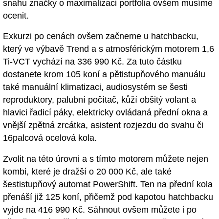
snahu značky o maximalizaci portfolia ovšem musíme
ocenit.
Exkurzi po cenách ovšem začneme u hatchbacku,
který ve výbavě Trend a s atmosférickým motorem 1,6
Ti-VCT vychází na 336 990 Kč. Za tuto částku
dostanete krom 105 koní a pětistupňového manuálu
také manuální klimatizaci, audiosystém se šesti
reproduktory, palubní počítač, kůží obšitý volant a
hlavici řadicí páky, elektricky ovládaná přední okna a
vnější zpětná zrcátka, asistent rozjezdu do svahu či
16palcová ocelová kola.
Zvolit na této úrovni a s tímto motorem můžete nejen
kombi, které je dražší o 20 000 Kč, ale také
šestistupňový automat PowerShift. Ten na přední kola
přenáší již 125 koní, přičemž pod kapotou hatchbacku
vyjde na 416 990 Kč. Sáhnout ovšem můžete i po