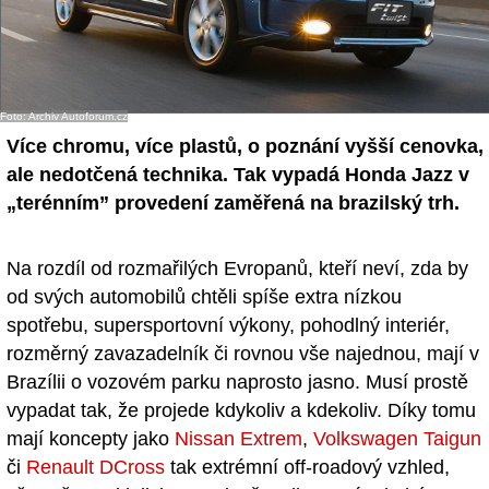
Foto: Archiv Autoforum.cz
Více chromu, více plastů, o poznání vyšší cenovka,
ale nedotčená technika. Tak vypadá Honda Jazz v
„terénním” provedení zaměřená na brazilský trh.
Na rozdíl od rozmařilých Evropanů, kteří neví, zda by
od svých automobilů chtěli spíše extra nízkou
spotřebu, supersportovní výkony, pohodlný interiér,
rozměrný zavazadelník či rovnou vše najednou, mají v
Brazílii o vozovém parku naprosto jasno. Musí prostě
vypadat tak, že projede kdykoliv a kdekoliv. Díky tomu
mají koncepty jako
Nissan Extrem
,
Volkswagen Taigun
či
Renault DCross
tak extrémní off-roadový vzhled,