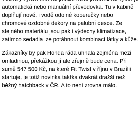
automatická nebo manuální převodovka. Tu v kabině
doplňují nové, i vodě odolné koberečky nebo
chromové ozdobné dekory na palubní desce. Ze
stejného materiálu jsou pak i výdechy klimatizace,
zatímco sedadla lze potáhnout kombinací látky a kůže.
Zákazníky by pak Honda ráda uhnala zejména mezi
omladinou, překážkou jí ale zřejmě bude cena. Při
sumě 547 500 Kč, na které Fit Twist v říjnu v Brazílii
startuje, je totiž novinka takřka dvakrát dražší než
běžný hatchback v ČR. A to není zrovna málo.