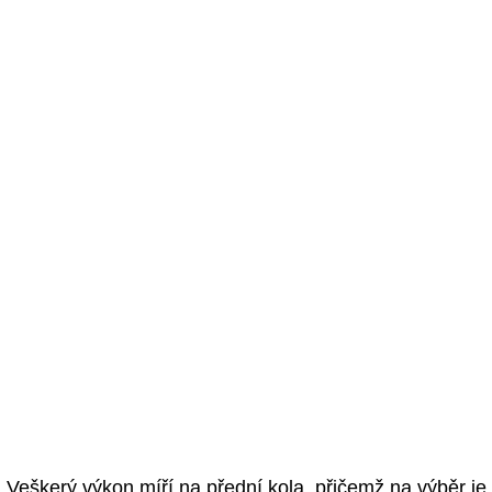
Veškerý výkon míří na přední kola, přičemž na výběr je