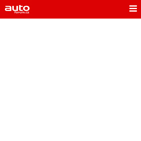
Menu
Home
Rubriky
- Testy aut
- Jízdní dojmy a další testy
- Bleskovky
- Představení
- Fascinace a historie
- Život řidiče
- Tuning
- Technika
- Zajímavosti