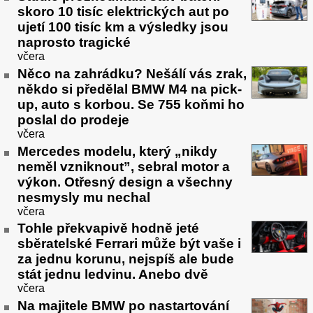
skoro 10 tisíc elektrických aut po
ujetí 100 tisíc km a výsledky jsou
naprosto tragické
včera
Něco na zahrádku? Nešálí vás zrak,
někdo si předělal BMW M4 na pick-
up, auto s korbou. Se 755 koňmi ho
poslal do prodeje
včera
Mercedes modelu, který „nikdy
neměl vzniknout”, sebral motor a
výkon. Otřesný design a všechny
nesmysly mu nechal
včera
Tohle překvapivě hodně jeté
sběratelské Ferrari může být vaše i
za jednu korunu, nejspíš ale bude
stát jednu ledvinu. Anebo dvě
včera
Na majitele BMW po nastartování