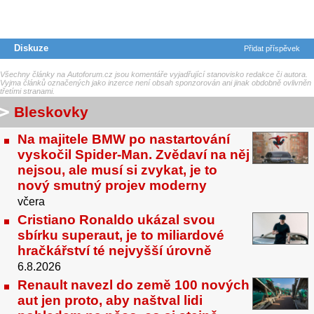
Diskuze
Přidat příspěvek
Všechny články na Autoforum.cz jsou komentáře vyjadřující stanovisko redakce či autora.
Vyjma článků označených jako inzerce není obsah sponzorován ani jinak obdobně ovlivněn
třetími stranami.
Bleskovky
Na majitele BMW po nastartování
vyskočil Spider-Man. Zvědaví na něj
nejsou, ale musí si zvykat, je to
nový smutný projev moderny
včera
Cristiano Ronaldo ukázal svou
sbírku superaut, je to miliardové
hračkářství té nejvyšší úrovně
6.8.2026
Renault navezl do země 100 nových
aut jen proto, aby naštval lidi