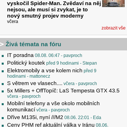
vyskočil Spider-Man. Zvědaví na něj
nejsou, ale musí si zvykat, je to
nový smutný projev moderny
včera
zobrazit vše
Živá témata na fóru
IT poradna
08.08. 06:47
- pavproch
Politický koutek
před 9 hodinami
- Stepan
Elektromobily a vse kolem nich
před 9
hodinami
- mattonecz
S větrem ve vlasech....
včera
- pavproch
5x Millers + OffTopíč: LaS Tempesta GTX 43.5
včera
- pavproch
Mobilní telefony a vše okolo mobilních
komunikací
včera
- pavproch
Dříve M135i, nyní ///M2
08.06. 22:01
- Eda
Ceny PHM ref aktuální válka v Iránu
08.06.