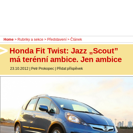
- Ostatní
Diskuzní fórum
Sledujte nás!
Home
>
Rubriky a sekce
>
Představení
> Článek
Honda Fit Twist: Jazz „Scout”
má terénní ambice. Jen ambice
23.10.2012
|
Petr Prokopec
|
Přidat příspěvek