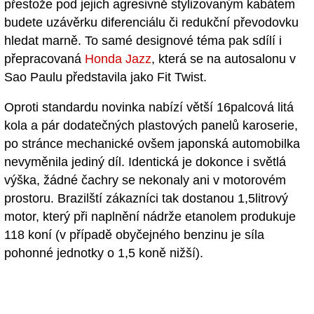
přestože pod jejich agresivně stylizovaným kabátem
budete uzávěrku diferenciálu či redukční převodovku
hledat marně. To samé designové téma pak sdílí i
přepracovaná
Honda Jazz
, která se na autosalonu v
Sao Paulu představila jako Fit Twist.
Oproti standardu novinka nabízí větší 16palcová litá
kola a pár dodatečných plastových panelů karoserie,
po stránce mechanické ovšem japonská automobilka
nevyměnila jediný díl. Identická je dokonce i světlá
výška, žádné čachry se nekonaly ani v motorovém
prostoru. Brazilští zákazníci tak dostanou 1,5litrový
motor, který při naplnění nádrže etanolem produkuje
118 koní (v případě obyčejného benzinu je síla
pohonné jednotky o 1,5 koně nižší).