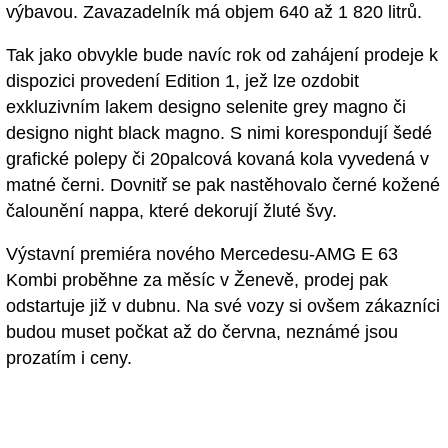
výbavou. Zavazadelník má objem 640 až 1 820 litrů.
Tak jako obvykle bude navíc rok od zahájení prodeje k
dispozici provedení Edition 1, jež lze ozdobit
exkluzivním lakem designo selenite grey magno či
designo night black magno. S nimi korespondují šedé
grafické polepy či 20palcová kovaná kola vyvedená v
matné černi. Dovnitř se pak nastěhovalo černé kožené
čalounění nappa, které dekorují žluté švy.
Výstavní premiéra nového Mercedesu-AMG E 63
Kombi proběhne za měsíc v Ženevě, prodej pak
odstartuje již v dubnu. Na své vozy si ovšem zákazníci
budou muset počkat až do června, neznámé jsou
prozatím i ceny.