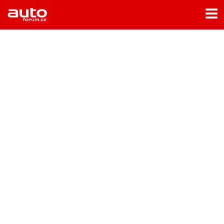
Menu
Home
Rubriky
- Testy aut
- Jízdní dojmy a další testy
- Bleskovky
- Představení
- Fascinace a historie
- Život řidiče
- Tuning
- Technika
- Zajímavosti