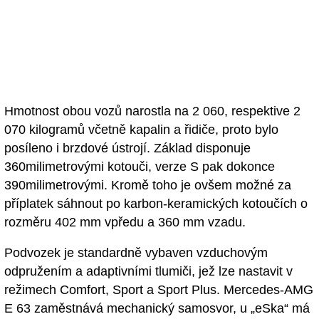
Hmotnost obou vozů narostla na 2 060, respektive 2
070 kilogramů včetně kapalin a řidiče, proto bylo
posíleno i brzdové ústrojí. Základ disponuje
360milimetrovými kotouči, verze S pak dokonce
390milimetrovými. Kromě toho je ovšem možné za
příplatek sáhnout po karbon-keramických kotoučích o
rozměru 402 mm vpředu a 360 mm vzadu.
Podvozek je standardně vybaven vzduchovým
odpružením a adaptivními tlumiči, jež lze nastavit v
režimech Comfort, Sport a Sport Plus. Mercedes-AMG
E 63 zaměstnává mechanický samosvor, u „eSka“ má