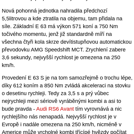
Nová pohonná jednotka nahradila předchozí
5,5litrovou a kde ztratila na objemu, tam přidala na
síle. Základní E 63 má výkon 571 koní a 750 Nm
točivého momentu, jenž již standardně míří na
všechna čtyři kola skrze devítistupňovou automatickou
převodovku AMG Speedshift MCT. Zrychlení zabere
3,6 sekundy, nejvyšší rychlost je omezena na 250
km/h.
Provedení E 63 S je na tom samozřejmě o trochu lépe,
díky 612 koním a 850 Nm zvládá akceleraci na stovku
o desetinu rychleji. Tedy za 3,5 s a prý vůbec
nejrychleji mezi sériově vyráběnými kombi a asi to
bude pravda -
Audi RS6 Avant
tím vyrovnává a nic
rychlejšího nás nenapadá. Nejvyšší rychlost je v
Evropě i nadále omezena na 250 km/h, nicméně v
Americe může vrcholné kombi třícípé hvězdy počítat