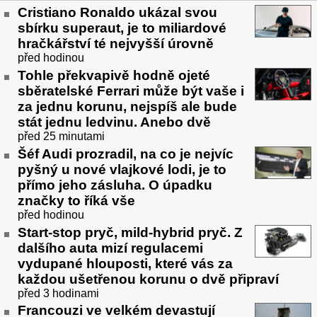
Cristiano Ronaldo ukázal svou
sbírku superaut, je to miliardové
hračkářství té nejvyšší úrovně
před hodinou
Tohle překvapivě hodně ojeté
sběratelské Ferrari může být vaše i
za jednu korunu, nejspíš ale bude
stát jednu ledvinu. Anebo dvě
před 25 minutami
Šéf Audi prozradil, na co je nejvíc
pyšný u nové vlajkové lodi, je to
přímo jeho zásluha. O úpadku
značky to říká vše
před hodinou
Start-stop pryč, mild-hybrid pryč. Z
dalšího auta mizí regulacemi
vydupané hlouposti, které vás za
každou ušetřenou korunu o dvě připraví
před 3 hodinami
Francouzi ve velkém devastují