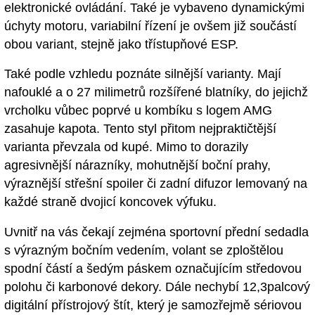
elektronické ovládání. Také je vybaveno dynamickými
úchyty motoru, variabilní řízení je ovšem již součástí
obou variant, stejně jako třístupňové ESP.
Také podle vzhledu poznáte silnější varianty. Mají
nafouklé a o 27 milimetrů rozšířené blatníky, do jejichž
vrcholku vůbec poprvé u kombíku s logem AMG
zasahuje kapota. Tento styl přitom nejpraktičtější
varianta převzala od kupé. Mimo to dorazily
agresivnější nárazníky, mohutnější boční prahy,
výraznější střešní spoiler či zadní difuzor lemovaný na
každé straně dvojicí koncovek výfuku.
Uvnitř na vás čekají zejména sportovní přední sedadla
s výrazným bočním vedením, volant se zploštělou
spodní částí a šedým páskem označujícím středovou
polohu či karbonové dekory. Dále nechybí 12,3palcový
digitální přístrojový štít, který je samozřejmě sériovou