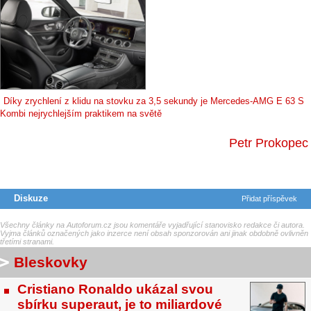
Díky zrychlení z klidu na stovku za 3,5 sekundy je Mercedes-AMG E 63 S
Kombi nejrychlejším praktikem na světě
Petr Prokopec
Diskuze
Přidat příspěvek
Všechny články na Autoforum.cz jsou komentáře vyjadřující stanovisko redakce či autora.
Vyjma článků označených jako inzerce není obsah sponzorován ani jinak obdobně ovlivněn
třetími stranami.
Bleskovky
Cristiano Ronaldo ukázal svou
sbírku superaut, je to miliardové