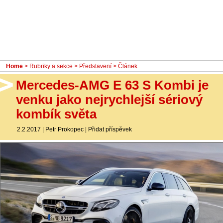
- Ostatní
Diskuzní fórum
Sledujte nás!
Home
>
Rubriky a sekce
>
Představení
> Článek
Mercedes-AMG E 63 S Kombi je
venku jako nejrychlejší sériový
kombík světa
2.2.2017
|
Petr Prokopec
|
Přidat příspěvek