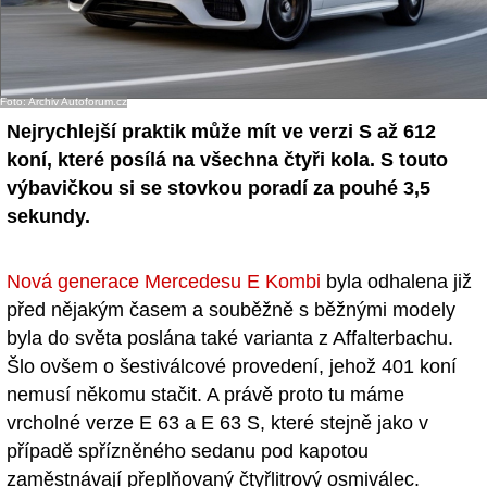
Foto: Archiv Autoforum.cz
Nejrychlejší praktik může mít ve verzi S až 612
koní, které posílá na všechna čtyři kola. S touto
výbavičkou si se stovkou poradí za pouhé 3,5
sekundy.
Nová generace Mercedesu E Kombi
byla odhalena již
před nějakým časem a souběžně s běžnými modely
byla do světa poslána také varianta z Affalterbachu.
Šlo ovšem o šestiválcové provedení, jehož 401 koní
nemusí někomu stačit. A právě proto tu máme
vrcholné verze E 63 a E 63 S, které stejně jako v
případě spřízněného sedanu pod kapotou
zaměstnávají přeplňovaný čtyřlitrový osmiválec.