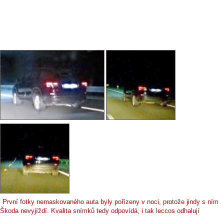
První fotky nemaskovaného auta byly pořízeny v noci, protože jindy s ním
Škoda nevyjíždí. Kvalita snímků tedy odpovídá, i tak leccos odhalují