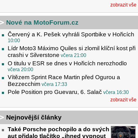
zobrazit vše
Nové na MotoForum.cz
Červený a K. Pešek vyhráli Sportbike v Hořicích
10:00
Lídr Moto3 Máximo Quiles si zlomil klíční kost při
crashi v Silverstone
včera 21:00
O titulu v ESR se dnes v Hořicích nerozhodlo
včera 20:00
Vítězem Sprint Race Martin před Ogurou a
Bezzecchim
včera 17:33
Pole Position pro Guevaru, 6. Salač
včera 16:30
zobrazit vše
Nejnovější články
Také Porsche pochopilo a do svých
aut přidalo tlačítko „ihned vypnout