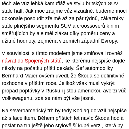
těch ale vůz lehká kamufláž ve stylu britských SUV
stále halí. Jak moc zaujme vůz vizuálně, budeme moci
dokonale posoudit zřejmě až za pár týdnů, zákazníky
stále plnějšího segmentu SUV a croossoverů k nim
směřujících by ale měl zlákat díky poměru ceny a
užitné hodnoty, zejména v zemích západní Evropy.
V souvislosti s tímto modelem jsme zmiňovali rovněž
návrat do Spojených států
, ke kterému nejspíše dojde
někdy na počátku příští dekády. Šéf automobilky
Bernhard Maier ovšem uvedl, že Škoda se definitivně
rozhodne v příštím roce. Jelikož však musí vykrýt
propad poptávky v Rusku i jistou americkou averzi vůči
Volkswagenu, zdá se nám být vše jasné.
Na severoamerický trh by tedy Kodiaq dorazil nejspíše
až s faceliftem. Během příštích let navíc Škoda hodlá
poslat na trh ještě jeho stylovější kupé verzi, která by