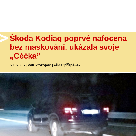
- Ostatní
Diskuzní fórum
Sledujte nás!
Škoda Kodiaq poprvé nafocena
bez maskování, ukázala svoje
„Céčka”
2.8.2016
|
Petr Prokopec
|
Přidat příspěvek