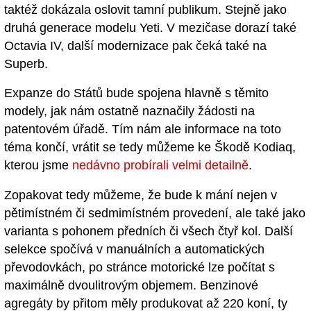
taktéž dokázala oslovit tamní publikum. Stejně jako
druhá generace modelu Yeti. V mezičase dorazí také
Octavia IV, další modernizace pak čeká také na
Superb.
Expanze do Států bude spojena hlavně s těmito
modely, jak nám ostatně naznačily žádosti na
patentovém úřadě. Tím nám ale informace na toto
téma končí, vrátit se tedy můžeme ke Škodě Kodiaq,
kterou jsme
nedávno probírali velmi detailně
.
Zopakovat tedy můžeme, že bude k mání nejen v
pětimístném či sedmimístném provedení, ale také jako
varianta s pohonem předních či všech čtyř kol. Další
selekce spočívá v manuálních a automatických
převodovkách, po stránce motorické lze počítat s
maximálně dvoulitrovým objemem. Benzinové
agregáty by přitom měly produkovat až 220 koní, ty