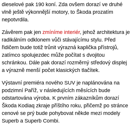
dieselové pak 190 koní. Zda ovšem dorazí ve druhé
vlně ještě výkonnější motory, to Škoda prozatím
nepotvrdila.
Závěrem pak jen
zmíníme interiér
, jehož architektura je
radikálním odklonem vůči stávajícímu stylu. Před
řidičem bude totiž trůnit výrazná kaplička přístrojů,
zatímco spolujezdec může počítat s dvojitou
schránkou. Dále pak dorazí rozměrný středový displej
a výrazně menší počet klasických tlačítek.
Výstavní premiéra nového SUV je naplánována na
podzimní Paříž, v následujících měsících bude
odstartována výroba. K prvním zákazníkům dorazí
Škoda Kodiaq zkraje příštího roku, přičemž po stránce
cenové se prý bude pohybovat někde mezi modely
Superb a Superb Combi.