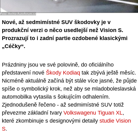
Foto: Archiv Autoforum.cz
Nové, až sedmimístné SUV škodovky je v
produkční verzi o něco usedlejší než Vision S.
Prozrazují to i zadní partie ozdobené klasickými
„Céčky“.
Prázdniny jsou ve své polovině, do oficiálního
představení nové
Škody Kodiaq
tak zbývá ještě měsíc.
Nicméně aktuálně začíná být stále více jasné, že půjde
spíše o symbolický krok, než aby se mladoboleslavská
automobilka vytasila s šokujícím odhalením.
Zjednodušeně řečeno - až sedmimístné SUV totiž
převezme základní tvary
Volkswagenu Tiguan XL
,
které zkombinuje s designovými detaily
studie Vision
S
.