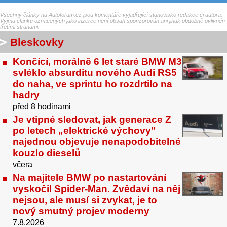
Všechny články na Autoforum.cz jsou komentáře vyjadřující stanovisko redakce či autora.
Vyjma článků označených jako inzerce není obsah sponzorován ani jinak obdobně ovlivněn
třetími stranami.
Bleskovky
Končící, morálně 6 let staré BMW M3
svléklo absurditu nového Audi RS5
do naha, ve sprintu ho rozdrtilo na
hadry
před 8 hodinami
Je vtipné sledovat, jak generace Z
po letech „elektrické výchovy”
najednou objevuje nenapodobitelné
kouzlo dieselů
včera
Na majitele BMW po nastartování
vyskočil Spider-Man. Zvědaví na něj
nejsou, ale musí si zvykat, je to
nový smutný projev moderny
7.8.2026