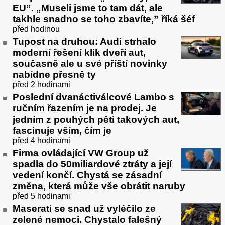
EU”. „Museli jsme to tam dát, ale
takhle snadno se toho zbavíte,” říká šéf
před hodinou
Tupost na druhou: Audi strhalo
moderní řešení klik dveří aut,
současně ale u své příští novinky
nabídne přesně ty
před 2 hodinami
Poslední dvanáctiválcové Lambo s
ručním řazením je na prodej. Je
jedním z pouhých pěti takových aut,
fascinuje vším, čím je
před 4 hodinami
Firma ovládající VW Group už
spadla do 50miliardové ztráty a její
vedení končí. Chystá se zásadní
změna, která může vše obrátit naruby
před 5 hodinami
Maserati se snad už vyléčilo ze
zelené nemoci. Chystalo falešný