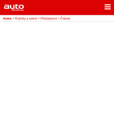
Menu
Home
Rubriky
Home
>
Rubriky a sekce
>
Představení
> Článek
- Testy aut
- Jízdní dojmy a další testy
- Bleskovky
- Představení
- Fascinace a historie
- Život řidiče
- Tuning
- Technika
- Zajímavosti