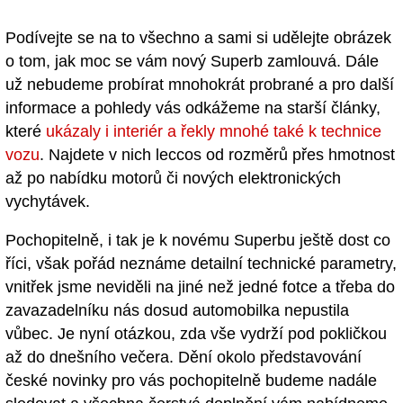
Podívejte se na to všechno a sami si udělejte obrázek
o tom, jak moc se vám nový Superb zamlouvá. Dále
už nebudeme probírat mnohokrát probrané a pro další
informace a pohledy vás odkážeme na starší články,
které
ukázaly i interiér a řekly mnohé také k technice
vozu
. Najdete v nich leccos od rozměrů přes hmotnost
až po nabídku motorů či nových elektronických
vychytávek.
Pochopitelně, i tak je k novému Superbu ještě dost co
říci, však pořád neznáme detailní technické parametry,
vnitřek jsme neviděli na jiné než jedné fotce a třeba do
zavazadelníku nás dosud automobilka nepustila
vůbec. Je nyní otázkou, zda vše vydrží pod pokličkou
až do dnešního večera. Dění okolo představování
české novinky pro vás pochopitelně budeme nadále