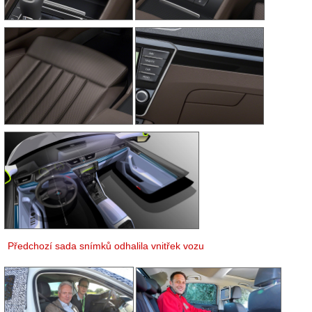
Předchozí sada snímků odhalila vnitřek vozu