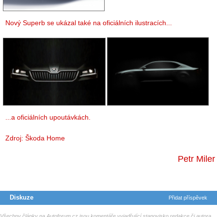
Nový Superb se ukázal také na oficiálních ilustracích...
...a oficiálních upoutávkách.
Zdroj:
Škoda Home
Petr Miler
Diskuze
Přidat příspěvek
Všechny články na Autoforum.cz jsou komentáře vyjadřující stanovisko redakce či autora.