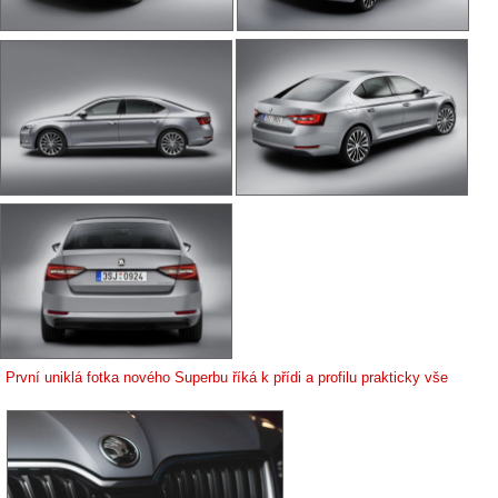
První uniklá fotka nového Superbu říká k přídi a profilu prakticky vše