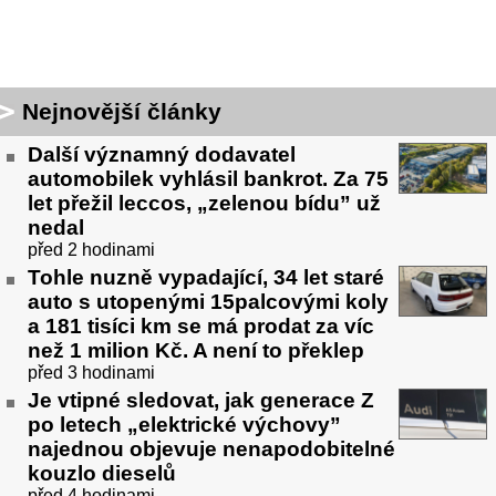
Nejnovější články
Další významný dodavatel
automobilek vyhlásil bankrot. Za 75
let přežil leccos, „zelenou bídu” už
nedal
před 2 hodinami
Tohle nuzně vypadající, 34 let staré
auto s utopenými 15palcovými koly
a 181 tisíci km se má prodat za víc
než 1 milion Kč. A není to překlep
před 3 hodinami
Je vtipné sledovat, jak generace Z
po letech „elektrické výchovy”
najednou objevuje nenapodobitelné
kouzlo dieselů
před 4 hodinami