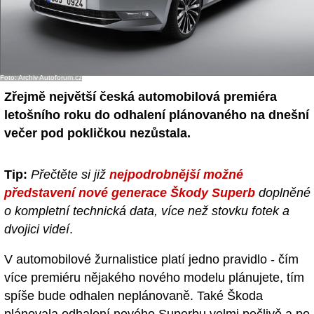
Foto: Archiv Autoforum.cz
Zřejmě největší česká automobilová premiéra
letošního roku do odhalení plánovaného na dnešní
večer pod pokličkou nezůstala.
Tip:
Přečtěte si již
nejpodrobnější možné
představení nové generace Škody Superb
doplněné
o kompletní technická data, více než stovku fotek a
dvojici videí
.
V automobilové žurnalistice platí jedno pravidlo - čím
více premiéru nějakého nového modelu plánujete, tím
spíše bude odhalen neplánovaně. Také Škoda