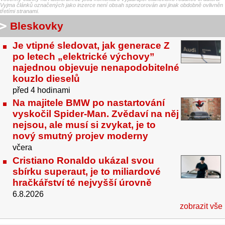
Vyjma článků označených jako inzerce není obsah sponzorován ani jinak obdobně ovlivněn
třetími stranami.
Bleskovky
Je vtipné sledovat, jak generace Z
po letech „elektrické výchovy”
najednou objevuje nenapodobitelné
kouzlo dieselů
před 4 hodinami
Na majitele BMW po nastartování
vyskočil Spider-Man. Zvědaví na něj
nejsou, ale musí si zvykat, je to
nový smutný projev moderny
včera
Cristiano Ronaldo ukázal svou
sbírku superaut, je to miliardové
hračkářství té nejvyšší úrovně
6.8.2026
zobrazit vše