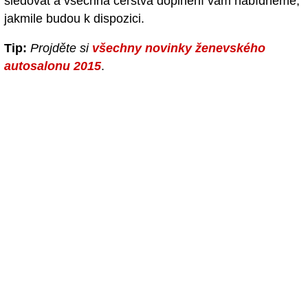
sledovat a všechna čerstvá doplnění vám nabídneme,
jakmile budou k dispozici.
Tip:
Projděte si
všechny novinky ženevského
autosalonu 2015
.