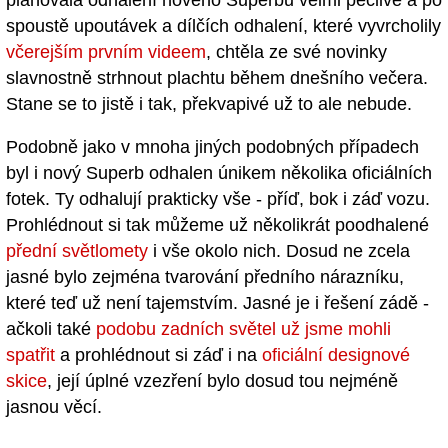
plánovala odhalení nového Superbu velmi pečlivě a po
spoustě upoutávek a dílčích odhalení, které vyvrcholily
včerejším prvním videem
, chtěla ze své novinky
slavnostně strhnout plachtu během dnešního večera.
Stane se to jistě i tak, překvapivé už to ale nebude.
Podobně jako v mnoha jiných podobných případech
byl i nový Superb odhalen únikem několika oficiálních
fotek. Ty odhalují prakticky vše - příď, bok i záď vozu.
Prohlédnout si tak můžeme už několikrát poodhalené
přední světlomety
i vše okolo nich. Dosud ne zcela
jasné bylo zejména tvarování předního nárazníku,
které teď už není tajemstvím. Jasné je i řešení zádě -
ačkoli také
podobu zadních světel už jsme mohli
spatřit
a prohlédnout si záď i na
oficiální designové
skice
, její úplné vzezření bylo dosud tou nejméně
jasnou věcí.