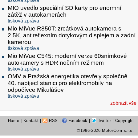
tisková zpráva
MIO uvedlo speciální SD karty pro enormní
zátěž v autokamerách
tisková zpráva
Mio MiVue R850T: zrcátková autokamera s
2.5K, antireflexním dotykovým displejem a zadní
kamerou
tisková zpráva
Mio MiVue C545: moderní verze 60snímkové
autokamery s HDR nočním režimem
tisková zpráva
OMV a Pražská energetika otevřely společně
40. nabíjecí stanici pro elektromobily na
odpočívce Mikulášov
tisková zpráva
zobrazit vše
Home
|
Kontakt
|
RSS
|
Facebook
|
Twitter
| Copyright
©1996-2026 MotorCom s.r.o.