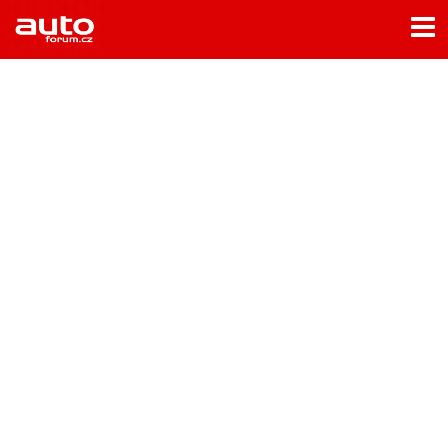
Menu
Home
Rubriky
- Testy aut
- Jízdní dojmy a další testy
- Bleskovky
- Představení
- Fascinace a historie
- Život řidiče
- Tuning
- Technika
- Zajímavosti