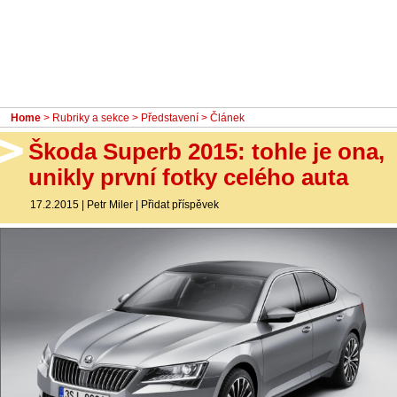
- Ostatní
Diskuzní fórum
Sledujte nás!
Home
>
Rubriky a sekce
>
Představení
> Článek
Škoda Superb 2015: tohle je ona,
unikly první fotky celého auta
17.2.2015
|
Petr Miler
|
Přidat příspěvek