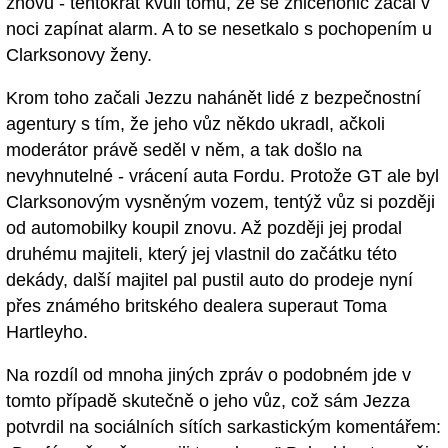
znovu - tentokrát kvůli tomu, že se zničehonic začal v
noci zapínat alarm. A to se nesetkalo s pochopením u
Clarksonovy ženy.
Krom toho začali Jezzu nahánět lidé z bezpečnostní
agentury s tím, že jeho vůz někdo ukradl, ačkoli
moderátor právě seděl v něm, a tak došlo na
nevyhnutelné - vrácení auta Fordu. Protože GT ale byl
Clarksonovým vysněným vozem, tentýž vůz si později
od automobilky koupil znovu. Až později jej prodal
druhému majiteli, který jej vlastnil do začátku této
dekády, další majitel pal pustil auto do prodeje nyní
přes známého britského dealera superaut Toma
Hartleyho.
Na rozdíl od mnoha jiných zpráv o podobném jde v
tomto případě skutečně o jeho vůz, což sám Jezza
potvrdil na sociálních sítích sarkastickým komentářem: