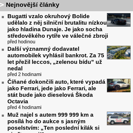
Nejnovější články
Bugatti vzalo okruhový Bolide
udělalo z něj silniční brutalitu nízkou
jako hladina Dunaje. Je jako socha
středověkého rytíře ve válečné zbroji
před hodinou
Další významný dodavatel
automobilek vyhlásil bankrot. Za 75
let přežil leccos, „zelenou bídu” už
nedal
před 2 hodinami
Číňané dokončili auto, které vypadá
jako Ferrari, jede jako Ferrari, ale
stát bude jako dieselová Škoda
Octavia
před 4 hodinami
Muž najel s autem 999 999 km a
posílá ho do aukce s jasným
poselstvím: „Ten poslední kilák si