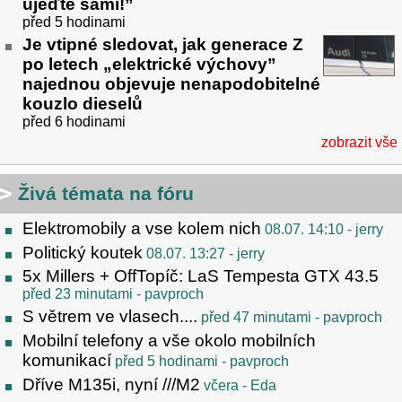
ujeďte sami!”
před 5 hodinami
Je vtipné sledovat, jak generace Z
po letech „elektrické výchovy”
najednou objevuje nenapodobitelné
kouzlo dieselů
před 6 hodinami
zobrazit vše
Živá témata na fóru
Elektromobily a vse kolem nich
08.07. 14:10
- jerry
Politický koutek
08.07. 13:27
- jerry
5x Millers + OffTopíč: LaS Tempesta GTX 43.5
před 23 minutami
- pavproch
S větrem ve vlasech....
před 47 minutami
- pavproch
Mobilní telefony a vše okolo mobilních
komunikací
před 5 hodinami
- pavproch
Dříve M135i, nyní ///M2
včera
- Eda