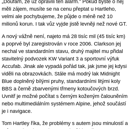
„Doufám, že už opravili ten alarm.” Pokud byste o něj
měli zájem, musíte se na cenu přeptat u Hartleho,
velmi ale pochybujeme, že půjde o méně než 10
milionů korun. I tak vůz vyjde jistě levněji než nové GT.
A nový vážně není, najeto má 28 tisíc mil (45 tisíc km)
a poprvé byl zaregistrován v roce 2006. Clarkson jej
nechal ve standardním stavu, druhý majitel mu přidal
stavitelný podvozek KW Variant 3 a sportovní výfuk
Accufab. Jinak ale vypadá pořád tak, jak jsme jej kdysi
viděli na obrazovkách. Stále má modrý lak Midnight
Blue doplněný bílými pruhy, standardními litými koly
BBS a černě zbarvenými třmeny kotoučových brzd.
Uvnitř je možné počítat s černým koženým čalouněním
nebo multimediálním systémem Alpine, jehož součástí
je i navigace.
Tom Hartley říka, že problémy s autem jsou minulostí a