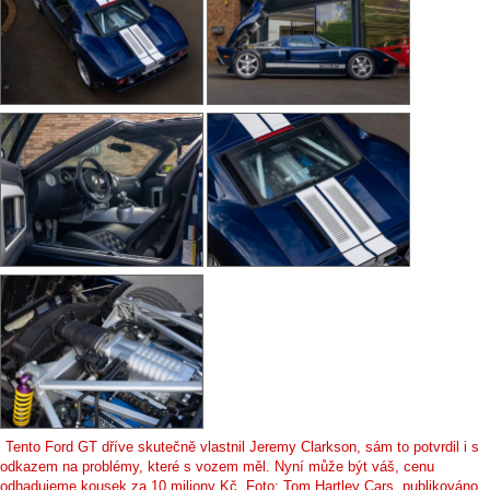
Tento Ford GT dříve skutečně vlastnil Jeremy Clarkson, sám to potvrdil i s
odkazem na problémy, které s vozem měl. Nyní může být váš, cenu
odhadujeme kousek za 10 miliony Kč. Foto: Tom Hartley Cars, publikováno