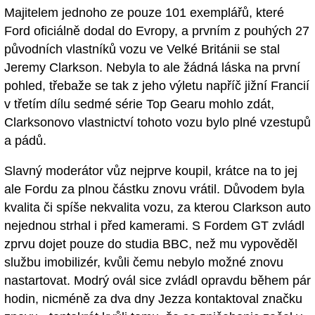
Majitelem jednoho ze pouze 101 exemplářů, které
Ford oficiálně dodal do Evropy, a prvním z pouhých 27
původních vlastníků vozu ve Velké Británii se stal
Jeremy Clarkson. Nebyla to ale žádná láska na první
pohled, třebaže se tak z jeho výletu napříč jižní Francií
v třetím dílu sedmé série Top Gearu mohlo zdát,
Clarksonovo vlastnictví tohoto vozu bylo plné vzestupů
a pádů.
Slavný moderátor vůz nejprve koupil, krátce na to jej
ale Fordu za plnou částku znovu vrátil. Důvodem byla
kvalita či spíše nekvalita vozu, za kterou Clarkson auto
nejednou strhal i před kamerami. S Fordem GT zvládl
zprvu dojet pouze do studia BBC, než mu vypověděl
službu imobilizér, kvůli čemu nebylo možné znovu
nastartovat. Modrý ovál sice zvládl opravdu během pár
hodin, nicméně za dva dny Jezza kontaktoval značku