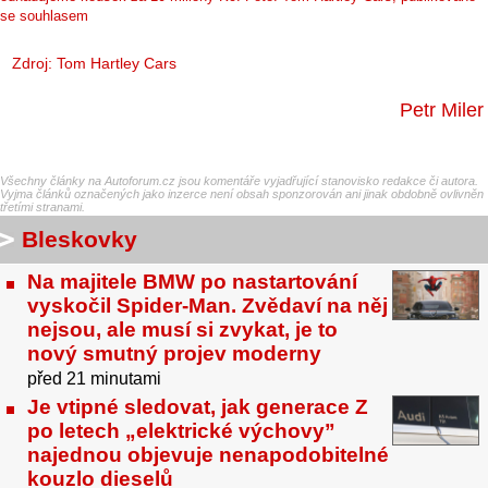
se souhlasem
Zdroj: Tom Hartley Cars
Petr Miler
Všechny články na Autoforum.cz jsou komentáře vyjadřující stanovisko redakce či autora.
Vyjma článků označených jako inzerce není obsah sponzorován ani jinak obdobně ovlivněn
třetími stranami.
Bleskovky
Na majitele BMW po nastartování
vyskočil Spider-Man. Zvědaví na něj
nejsou, ale musí si zvykat, je to
nový smutný projev moderny
před 21 minutami
Je vtipné sledovat, jak generace Z
po letech „elektrické výchovy”
najednou objevuje nenapodobitelné
kouzlo dieselů