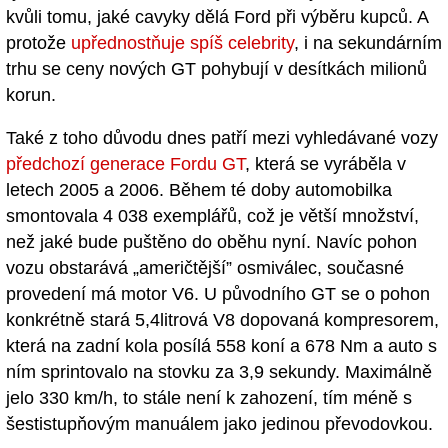
kvůli tomu, jaké cavyky dělá Ford při výběru kupců. A
protože
upřednostňuje spíš celebrity
, i na sekundárním
trhu se ceny nových GT pohybují v desítkách milionů
korun.
Také z toho důvodu dnes patří mezi vyhledávané vozy
předchozí generace Fordu GT
, která se vyráběla v
letech 2005 a 2006. Během té doby automobilka
smontovala 4 038 exemplářů, což je větší množství,
než jaké bude puštěno do oběhu nyní. Navíc pohon
vozu obstarává „američtější” osmiválec, současné
provedení má motor V6. U původního GT se o pohon
konkrétně stará 5,4litrová V8 dopovaná kompresorem,
která na zadní kola posílá 558 koní a 678 Nm a auto s
ním sprintovalo na stovku za 3,9 sekundy. Maximálně
jelo 330 km/h, to stále není k zahození, tím méně s
šestistupňovým manuálem jako jedinou převodovkou.