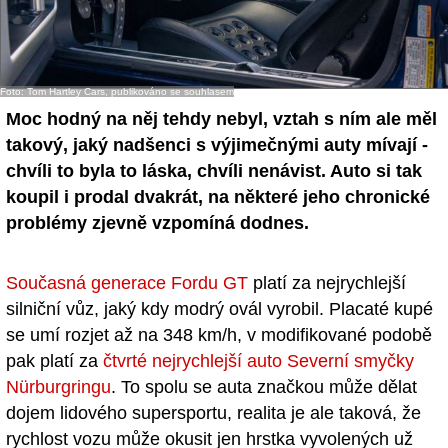
- Ostatní
Diskuzní fórum
Foto: Tom Hartley Cars, publikováno se souhlasem
Sledujte nás!
Moc hodný na něj tehdy nebyl, vztah s ním ale měl
takový, jaký nadšenci s výjimečnými auty mívají -
chvíli to byla to láska, chvíli nenávist. Auto si tak
koupil i prodal dvakrát, na některé jeho chronické
problémy zjevně vzpomíná dodnes.
Současná generace Fordu GT
platí za nejrychlejší
silniční vůz, jaký kdy modrý ovál vyrobil. Placaté kupé
se umí rozjet až na 348 km/h, v modifikované podobě
pak platí za
čtvrté nejrychlejší auto Severní smyčky
Nürburgringu
. To spolu se auta značkou může dělat
dojem lidového supersportu, realita je ale taková, že
rychlost vozu může okusit jen hrstka vyvolených už