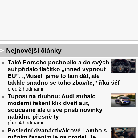
Nejnovější články
Také Porsche pochopilo a do svých
aut přidalo tlačítko „ihned vypnout
EU”. „Museli jsme to tam dát, ale
takhle snadno se toho zbavíte,” říká šéf
před 2 hodinami
Tupost na druhou: Audi strhalo
moderní řešení klik dveří aut,
současně ale u své příští novinky
nabídne přesně ty
před 4 hodinami
Poslední dvanáctiválcové Lambo s
ručním řazením je na prodej. Je