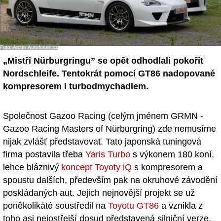
Foto: Archiv Autoforum.cz
„Mistři Nürburgringu” se opět odhodlali pokořit
Nordschleife. Tentokrát pomocí GT86 nadopované
kompresorem i turbodmychadlem.
Společnost Gazoo Racing (celým jménem GRMN -
Gazoo Racing Masters of Nürburgring) zde nemusíme
nijak zvlášť představovat. Tato japonská tuningová
firma postavila třeba
Yaris Turbo
s výkonem 180 koní,
lehce bláznivý
koncept Toyoty iQ
s kompresorem a
spoustu dalších, především pak na okruhové závodění
poskládaných aut. Jejich nejnovější projekt se už
poněkolikáté soustředil na
Toyotu GT86
a vznikla z
toho asi nejostřejší dosud představená silniční verze.