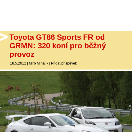
- Ostatní
Diskuzní fórum
Sledujte nás!
Toyota GT86 Sports FR od
GRMN: 320 koní pro běžný
provoz
18.5.2012
|
Miro Mihálik
|
Přidat příspěvek