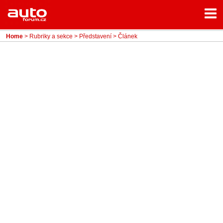
Menu
Home
Rubriky
Home
>
Rubriky a sekce
>
Představení
> Článek
- Testy aut
- Jízdní dojmy a další testy
- Bleskovky
- Představení
- Fascinace a historie
- Život řidiče
- Tuning
- Technika
- Zajímavosti