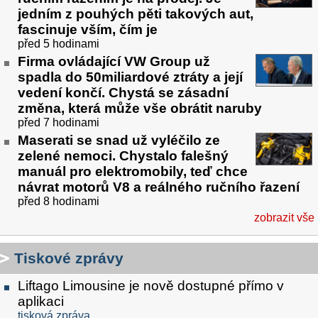
jedním z pouhých pěti takových aut,
fascinuje vším, čím je
před 5 hodinami
Firma ovládající VW Group už
spadla do 50miliardové ztráty a její
vedení končí. Chystá se zásadní
změna, která může vše obrátit naruby
před 7 hodinami
Maserati se snad už vyléčilo ze
zelené nemoci. Chystalo falešný
manuál pro elektromobily, teď chce
návrat motorů V8 a reálného ručního řazení
před 8 hodinami
zobrazit vše
Tiskové zprávy
Liftago Limousine je nově dostupné přímo v
aplikaci
tisková zpráva