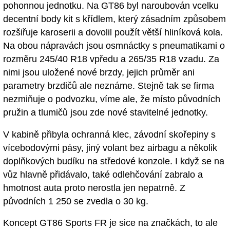
pohonnou jednotku. Na GT86 byl naroubován vcelku
decentní body kit s křídlem, který zásadním způsobem
rozšiřuje karoserii a dovolil použít větší hliníková kola.
Na obou nápravách jsou osmnáctky s pneumatikami o
rozměru 245/40 R18 vpředu a 265/35 R18 vzadu. Za
nimi jsou uložené nové brzdy, jejich průměr ani
parametry brzdičů ale neznáme. Stejně tak se firma
nezmiňuje o podvozku, víme ale, že místo původních
pružin a tlumičů jsou zde nové stavitelné jednotky.
V kabině přibyla ochranná klec, závodní skořepiny s
vícebodovými pásy, jiný volant bez airbagu a několik
doplňkových budíku na středové konzole. I když se na
vůz hlavně přidávalo, také odlehčování zabralo a
hmotnost auta proto nerostla jen nepatrně. Z
původních 1 250 se zvedla o 30 kg.
Koncept GT86 Sports FR je sice na značkách, to ale