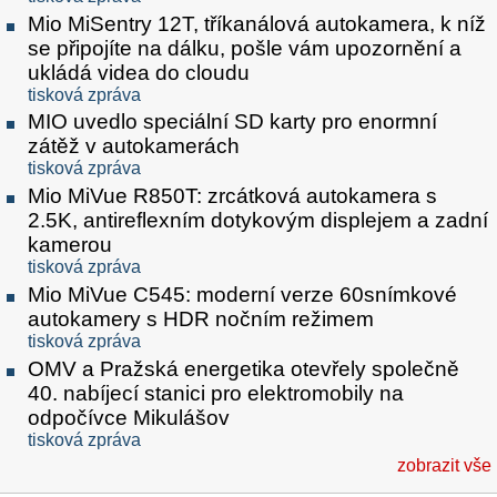
Mio MiSentry 12T, tříkanálová autokamera, k níž
se připojíte na dálku, pošle vám upozornění a
ukládá videa do cloudu
tisková zpráva
MIO uvedlo speciální SD karty pro enormní
zátěž v autokamerách
tisková zpráva
Mio MiVue R850T: zrcátková autokamera s
2.5K, antireflexním dotykovým displejem a zadní
kamerou
tisková zpráva
Mio MiVue C545: moderní verze 60snímkové
autokamery s HDR nočním režimem
tisková zpráva
OMV a Pražská energetika otevřely společně
40. nabíjecí stanici pro elektromobily na
odpočívce Mikulášov
tisková zpráva
zobrazit vše