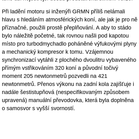
Při ladění motoru si inženýři GRMN příliš nelámali
hlavu s hledáním atmosférických koní, ale jak je pro ně
příznačné, použili prostě přeplňování. A aby to stádo
bylo náležitě početné, tak rovnou našli pod kapotou
místo pro turbodmychadlo poháněné výfukovými plyny
a mechanický kompresor k tomu. Vzájemnou
synchronizací vytáhli z plochého dvoulitru vybaveného
přímým vstřikováním 320 koní a původní točivý
moment 205 newtonmetrů pozvedli na 421
newtonmetrů. Přenos výkonu na zadní kola zajišťuje i
nadále šestistupňová (nespecifikovaným způsobem
upravená) manuální převodovka, která byla doplněna
o samosvor s vyšší svorností.