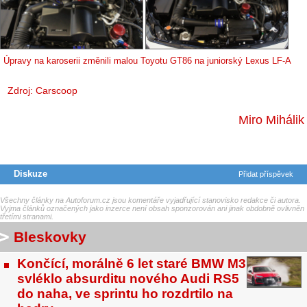
Úpravy na karoserii změnili malou Toyotu GT86 na juniorský Lexus LF-A
Zdroj:
Carscoop
Miro Mihálik
Diskuze
Přidat příspěvek
Všechny články na Autoforum.cz jsou komentáře vyjadřující stanovisko redakce či autora.
Vyjma článků označených jako inzerce není obsah sponzorován ani jinak obdobně ovlivněn
třetími stranami.
Bleskovky
Končící, morálně 6 let staré BMW M3
svléklo absurditu nového Audi RS5
do naha, ve sprintu ho rozdrtilo na