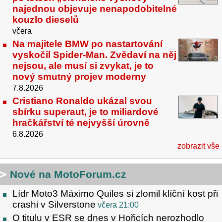
najednou objevuje nenapodobitelné
kouzlo dieselů
včera
Na majitele BMW po nastartování
vyskočil Spider-Man. Zvědaví na něj
nejsou, ale musí si zvykat, je to
nový smutný projev moderny
7.8.2026
Cristiano Ronaldo ukázal svou
sbírku superaut, je to miliardové
hračkářství té nejvyšší úrovně
6.8.2026
zobrazit vše
Nové na MotoForum.cz
Lídr Moto3 Máximo Quiles si zlomil klíční kost při
crashi v Silverstone
včera 21:00
O titulu v ESR se dnes v Hořicích nerozhodlo