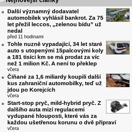
Další významný dodavatel
automobilek vyhlásil bankrot. Za 75
let přežil leccos, „zelenou bídu” už
nedal
před 11 hodinami
Tohle nuzně vypadající, 34 let staré
auto s utopenými 15palcovými koly
a 181 tisíci km se má prodat za víc
než 1 milion Kč. A není to překlep
včera
Číňané za 1,6 miliardy koupili další
kus zahraniční automobilky, teď už
jdou po Korejcích
včera
Start-stop pryč, mild-hybrid pryč. Z
dalšího auta mizí regulacemi
vydupané hlouposti, které vás za
každou ušetřenou korunu o dvě připraví
včera