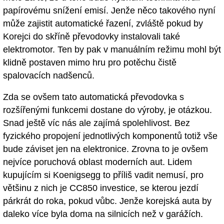
papírovému snížení emisí. Jenže něco takového nyní
může zajistit automatické řazení, zvláště pokud by
Korejci do skříně převodovky instalovali také
elektromotor. Ten by pak v manuálním režimu mohl být
klidně postaven mimo hru pro potěchu čistě
spalovacích nadšenců.
Zda se ovšem tato automatická převodovka s
rozšířenými funkcemi dostane do výroby, je otázkou.
Snad ještě víc nás ale zajímá spolehlivost. Bez
fyzického propojení jednotlivých komponentů totiž vše
bude záviset jen na elektronice. Zrovna to je ovšem
nejvíce poruchová oblast moderních aut. Lidem
kupujícím si Koenigsegg to příliš vadit nemusí, pro
většinu z nich je CC850 investice, se kterou jezdí
párkrát do roka, pokud vůbc. Jenže korejská auta by
daleko více byla doma na silnicích než v garážích.