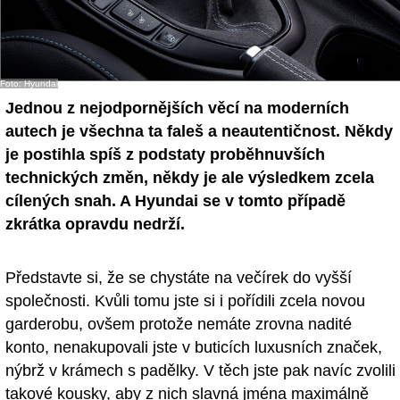
Foto: Hyundai
Jednou z nejodpornějších věcí na moderních
autech je všechna ta faleš a neautentičnost. Někdy
je postihla spíš z podstaty proběhnuvších
technických změn, někdy je ale výsledkem zcela
cílených snah. A Hyundai se v tomto případě
zkrátka opravdu nedrží.
Představte si, že se chystáte na večírek do vyšší
společnosti. Kvůli tomu jste si i pořídili zcela novou
garderobu, ovšem protože nemáte zrovna nadité
konto, nenakupovali jste v buticích luxusních značek,
nýbrž v krámech s padělky. V těch jste pak navíc zvolili
takové kousky, aby z nich slavná jména maximálně