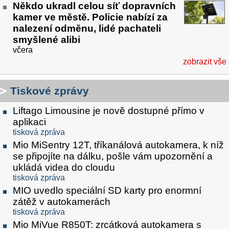
Někdo ukradl celou síť dopravních
kamer ve městě. Policie nabízí za
nalezení odměnu, lidé pachateli
smyšlené alibi
včera
zobrazit vše
Tiskové zprávy
Liftago Limousine je nově dostupné přímo v
aplikaci
tisková zpráva
Mio MiSentry 12T, tříkanálová autokamera, k níž
se připojíte na dálku, pošle vám upozornění a
ukládá videa do cloudu
tisková zpráva
MIO uvedlo speciální SD karty pro enormní
zátěž v autokamerách
tisková zpráva
Mio MiVue R850T: zrcátková autokamera s