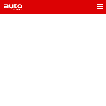
Menu
Home
Rubriky
- Testy aut
- Jízdní dojmy a další testy
- Bleskovky
- Představení
- Fascinace a historie
- Život řidiče
- Tuning
- Technika
- Zajímavosti