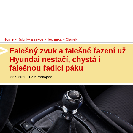
- Ostatní
Diskuzní fórum
Sledujte nás!
Home
>
Rubriky a sekce
>
Technika
> Článek
Falešný zvuk a falešné řazení už
Hyundai nestačí, chystá i
falešnou řadicí páku
23.5.2026
|
Petr Prokopec