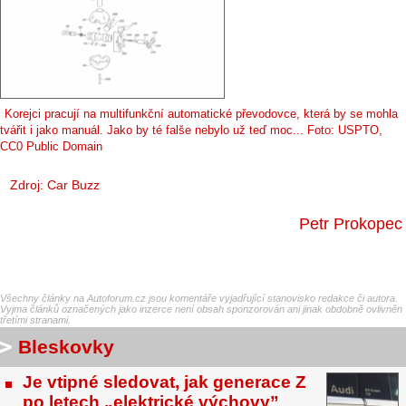
Korejci pracují na multifunkční automatické převodovce, která by se mohla
tvářit i jako manuál. Jako by té falše nebylo už teď moc... Foto: USPTO,
CC0 Public Domain
Zdroj:
Car Buzz
Petr Prokopec
Všechny články na Autoforum.cz jsou komentáře vyjadřující stanovisko redakce či autora.
Vyjma článků označených jako inzerce není obsah sponzorován ani jinak obdobně ovlivněn
třetími stranami.
Bleskovky
Je vtipné sledovat, jak generace Z
po letech „elektrické výchovy”