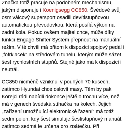
Značka totiž pracuje na podobném mechanismu,
jakým disponuje i
Koenigsegg CC850
. Švédové svůj
osmiválcový supersport osadili devítistupňovou
automatickou převodovkou, která posílá výkon na
zadní kola. Pokud ovšem majitel chce, může díky
funkci Engage Shifter System přepnout na manuální
režim. V té chvíli má přitom k dispozici spojový pedál i
„fofrklacek“ na středovém tunelu, kterým může sázet
šest rychlostních stupňů. Stejně jako má k dispozici i
neutrál.
CC850 nicméně vzniknul v pouhých 70 kusech,
zatímco Hyundai chce oslovit masy. Těm by pak
Korejci rádi nabídli dokonce ještě o trochu více, než
má v genech švédská stíhačka na kolech. Jejich
„zařízení umožňující elektronické řazení“ má totiž
sedm poloh, kdy šest simuluje šestistupňový manuál,
zatímco sedmá je určena pro zpátečku. Při