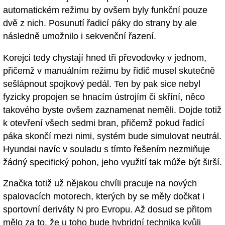
automatickém režimu by ovšem byly funkční pouze
dvě z nich. Posunutí řadicí páky do strany by ale
následně umožnilo i sekvenční řazení.
Korejci tedy chystají hned tři převodovky v jednom,
přičemž v manuálním režimu by řidič musel skutečně
sešlápnout spojkový pedál. Ten by pak sice nebyl
fyzicky propojen se hnacím ústrojím či skříní, něco
takového byste ovšem zaznamenat neměli. Dojde totiž
k otevření všech sedmi bran, přičemž pokud řadicí
páka skončí mezi nimi, systém bude simulovat neutrál.
Hyundai navíc v souladu s tímto řešením nezmiňuje
žádný specifický pohon, jeho využití tak může být širší.
Značka totiž už nějakou chvíli pracuje na nových
spalovacích motorech, kterých by se měly dočkat i
sportovní deriváty N pro Evropu. Až dosud se přitom
mělo za to, že u toho bude hybridní technika kvůli