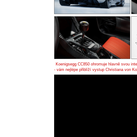
Koenigsegg CC850 ohromuje hlavně svou interp
- vám nejlépe přiblíží vystup Christiana von 