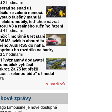
d 2 hodinami
erati se snad už
éčilo ze zelené nemoci.
ystalo falešný manuál
 elektromobily, teď chce návrat
orů V8 a reálného ručního řazení
d 4 hodinami
čící, morálně 6 let staré
W M3 svléklo absurditu
vého Audi RS5 do naha,
sprintu ho rozdrtilo na hadry
d 5 hodinami
lší významný dodavatel
omobilek vyhlásil
krot. Za 75 let přežil
cos, „zelenou bídu” už nedal
ra
zobrazit vše
skové zprávy
tago Limousine je nově dostupné
mo v aplikaci