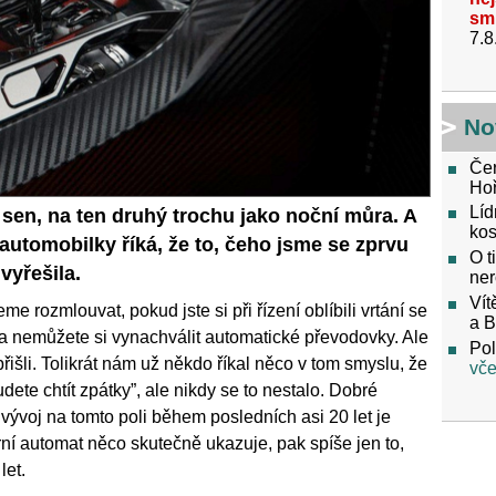
sm
7.8
No
Čer
Hoř
Líd
 sen, na ten druhý trochu jako noční můra. A
kos
 automobilky říká, že to, čeho jsme se zprvu
O t
vyřešila.
ner
Vít
eme rozmlouvat, pokud jste si při řízení oblíbili vrtání se
a 
 nemůžete si vynachválit automatické převodovky. Ale
Pol
šli. Tolikrát nám už někdo říkal něco v tom smyslu, že
vče
dete chtít zpátky”, ale nikdy se to nestalo. Dobré
vývoj na tomto poli během posledních asi 20 let je
ní automat něco skutečně ukazuje, pak spíše jen to,
let.