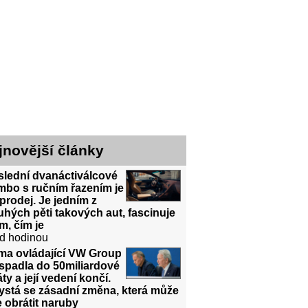
jnovější články
slední dvanáctiválcové
mbo s ručním řazením je
prodej. Je jedním z
hých pěti takových aut, fascinuje
m, čím je
d hodinou
rma ovládající VW Group
spadla do 50miliardové
áty a její vedení končí.
ystá se zásadní změna, která může
 obrátit naruby