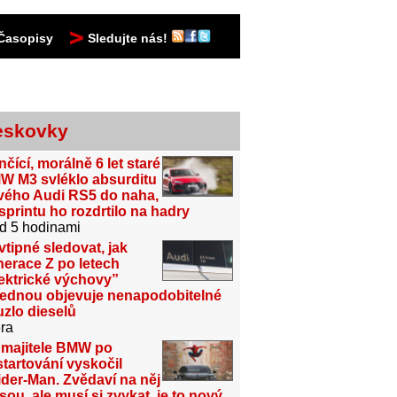
Časopisy
Sledujte nás!
eskovky
čící, morálně 6 let staré
W M3 svléklo absurditu
vého Audi RS5 do naha,
sprintu ho rozdrtilo na hadry
d 5 hodinami
vtipné sledovat, jak
erace Z po letech
ektrické výchovy”
jednou objevuje nenapodobitelné
zlo dieselů
ra
 majitele BMW po
tartování vyskočil
der-Man. Zvědaví na něj
sou, ale musí si zvykat, je to nový