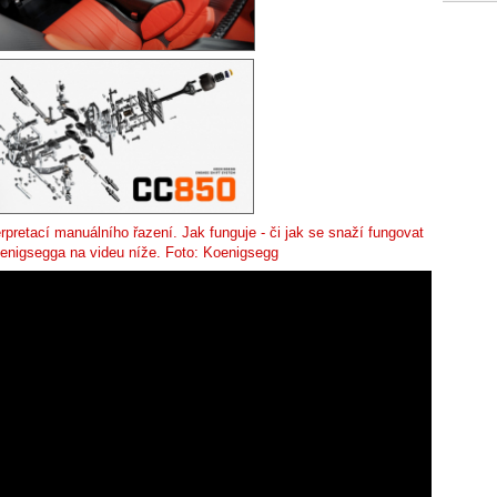
retací manuálního řazení. Jak funguje - či jak se snaží fungovat
Koenigsegga na videu níže. Foto: Koenigsegg