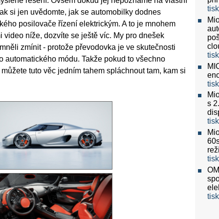
omyšlené řešení. Ovšem dokud jej nepoznáme na vlastní
tis
šak si jen uvědomte, jak se automobilky dodnes
Mio
ckého posilovače řízení elektrickým. A to je mnohem
aut
 video níže, dozvíte se ještě víc. My pro dnešek
poš
clo
něli zmínit - protože převodovka je ve skutečnosti
tis
 do automatického módu. Takže pokud to všechno
MIO
, můžete tuto věc jedním tahem spláchnout tam, kam si
eno
tis
Mio
s 2
dis
tis
Mio
60
re
tis
OMV
spo
ele
tis