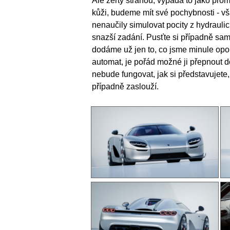
Ale žerty stranou, vypadá to jako pr
kůži, budeme mít své pochybnosti - v
nenaučily simulovat pocity z hydrauli
snazší zadání. Pusťte si případně sami
dodáme už jen to, co jsme minule opom
automat, je pořád možné ji přepnout
nebude fungovat, jak si představujete
případně zaslouží.