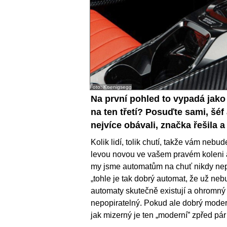
Foto: Koenigsegg
Na první pohled to vypadá jako
na ten třetí? Posuďte sami, šéf
nejvíce obávali, značka řešila a 
Kolik lidí, tolik chutí, takže vám nebud
levou novou ve vašem pravém koleni a
my jsme automatům na chuť nikdy nepři
„tohle je tak dobrý automat, že už nebu
automaty skutečně existují a ohromný 
nepopiratelný. Pokud ale dobrý moder
jak mizerný je ten „moderní” zpřed pár 