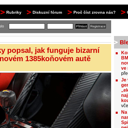
Rubriky
Diskuzní fórum
Proč číst zrovna nás?
slo
Bl
 popsal, jak funguje bizarní
Kon
ím novém 1385koňovém autě
BM
no
ve 
pře
Je 
gen
„el
na
kou
vče
Na
nas
Spi
nej