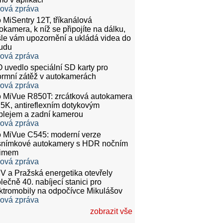
ková zpráva
 MiSentry 12T, tříkanálová
okamera, k níž se připojíte na dálku,
le vám upozornění a ukládá videa do
udu
ková zpráva
 uvedlo speciální SD karty pro
rmní zátěž v autokamerách
ková zpráva
 MiVue R850T: zrcátková autokamera
.5K, antireflexním dotykovým
plejem a zadní kamerou
ková zpráva
 MiVue C545: moderní verze
snímkové autokamery s HDR nočním
žimem
ková zpráva
 a Pražská energetika otevřely
lečně 40. nabíjecí stanici pro
ktromobily na odpočívce Mikulášov
ková zpráva
zobrazit vše