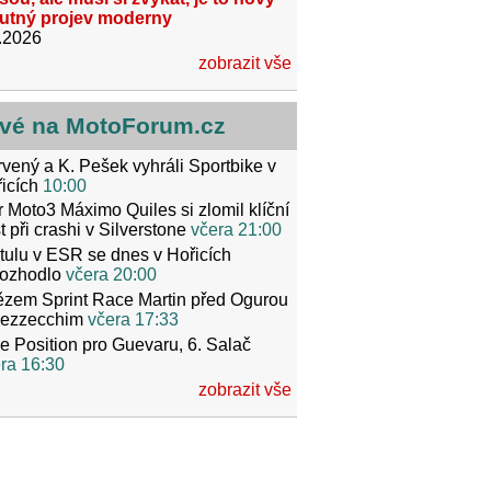
utný projev moderny
.2026
zobrazit vše
vé na MotoForum.cz
vený a K. Pešek vyhráli Sportbike v
icích
10:00
r Moto3 Máximo Quiles si zlomil klíční
t při crashi v Silverstone
včera 21:00
itulu v ESR se dnes v Hořicích
ozhodlo
včera 20:00
ězem Sprint Race Martin před Ogurou
Bezzecchim
včera 17:33
e Position pro Guevaru, 6. Salač
ra 16:30
zobrazit vše