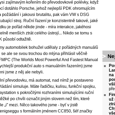
si zajímavým kořením do převodovkové polévky, když
pcí dotáhlo Porsche, jehož nejlepší PDK ohromujícím
na požádání i jakousi brutalitu, pak vám VW s DSG
ubající stroj. Ruční řazení je konzistentně takové, jaké
dku je pořád někde jinde - míra interakce, jakéhosi
elně menších ztrát celého ústrojí... Nikdo se tomu s
K působí odtažitě.
my automobilek bohužel udělaly z pořádných manuálů
 se ale se svou trochou do mlýna přihlásil věčně
Ne
FMPC (The Worlds Most Powerful And Fastest Manual
Po
jrychlejší produkční auto s manuálním řazením) jsme
La
ni jsme z něj ale nebyli.
na 
pou
lní převodovku, má automat, nad nímž je postaveno
vší
vládání simuluje. Máte řadičku, kulisu, funkční spojku,
pře
laystation s pokročilými rozhraními simulujícími ruční
Fi
 těžké po chvíli označit jiným slovem než tím, které
už 
ztr
dle „i” mezi. Něco takového jsme - byť v jistě
Ch
 Koenigseggu s formálním jménem CC850, šéf značky
vše