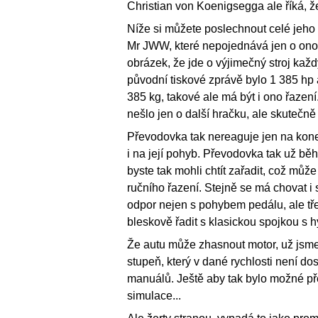
Christian von Koenigsegga ale říká, že
Níže si můžete poslechnout celé jeh
Mr JWW, které nepojednává jen o onom 
obrázek, že jde o výjimečný stroj kaž
původní tiskové zprávě bylo 1 385 hp 
385 kg, takové ale má být i ono řazení.
nešlo jen o další hračku, ale skutečn
Převodovka tak nereaguje jen na kone
i na její pohyb. Převodovka tak už bě
byste tak mohli chtít zařadit, což mů
ručního řazení. Stejně se má chovat i 
odpor nejen s pohybem pedálu, ale tře
bleskově řadit s klasickou spojkou s 
Že autu může zhasnout motor, už jsme 
stupeň, který v dané rychlosti není 
manuálů. Ještě aby tak bylo možné přev
simulace...