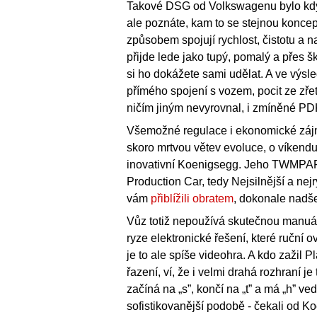
Takové DSG od Volkswagenu bylo kdy
ale poznáte, kam to se stejnou konce
způsobem spojují rychlost, čistotu a 
přijde lede jako tupý, pomalý a přes šk
si ho dokážete sami udělat. A ve výsle
přímého spojení s vozem, pocit ze zřet
ničím jiným nevyrovnal, i zmíněné PD
Všemožné regulace i ekonomické záj
skoro mrtvou větev evoluce, o víkendu
inovativní Koenigsegg. Jeho TWMPA
Production Car, tedy Nejsilnější a ne
vám
přiblížili obratem
, dokonale nadše
Vůz totiž nepoužívá skutečnou manuá
ryze elektronické řešení, které ruční o
je to ale spíše videohra. A kdo zažil P
řazení, ví, že i velmi drahá rozhraní je
začíná na „s”, končí na „t” a má „h” ve
sofistikovanější podobě - čekali od