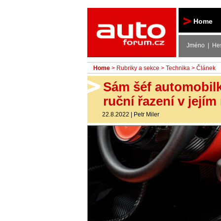
Autoforum
Home
Jméno | He
Home
>
Rubriky a sekce
>
Technika
> Článek
Sám šéf automobilky
ruční řazení v jej
22.8.2022
|
Petr Miler