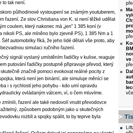
 to tak není.
pře
Mas
o skoro půlhodinové vystoupení se známým youtuberem,
vyl
řazení. Ze slov Christiana von K. si není těžké udělat
Ch
pro
dým coulem, který nakonec má „jen” 1 385 koní (v
mot
a nikoli PS, ale míněno bylo zjevně PS), 1 385 Nm a 1
pře
 Šéf automobilky říká, že jeho lidé dělali vše proto, aby
Kon
ě bezvadnou simulaci ručního řazení.
BM
no
čný signál vyslaný umístěním řadičky v kulise, reaguje
ve 
hem putování řadičky postupně připravuje převod, který
pře
Da
že skutečně značně pomoci evokovat reálné pocity z
aut
spojka, která není jen binární, ale simuluje měnící se
ban
ba i s rychlostí jeho pohybu - kdo umí opravdu
lec
vče
hydraulicky ovládaným válcem, ví, o čem mluvíme.
zmínili, řazení ale také nedovolí vnutit převodovce
dosažitelný, způsobem podobným jako u skutečných
Ti
odovku rozbít a spojky spálit, to by teprve byla
Lif
pří