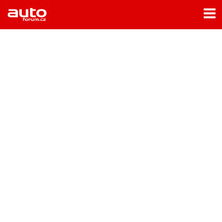
Menu
Home
Rubriky
- Testy aut
- Jízdní dojmy a další testy
- Bleskovky
- Představení
- Fascinace a historie
- Život řidiče
- Tuning
- Technika
- Zajímavosti