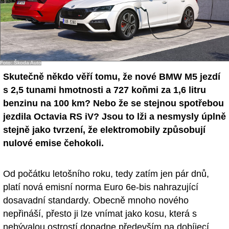
Foto: Škoda Auto
Skutečně někdo věří tomu, že nové BMW M5 jezdí
s 2,5 tunami hmotnosti a 727 koňmi za 1,6 litru
benzinu na 100 km? Nebo že se stejnou spotřebou
jezdila Octavia RS iV? Jsou to lži a nesmysly úplně
stejně jako tvrzení, že elektromobily způsobují
nulové emise čehokoli.
Od počátku letošního roku, tedy zatím jen pár dnů,
platí nová emisní norma Euro 6e-bis nahrazující
dosavadní standardy. Obecně mnoho nového
nepřináší, přesto ji lze vnímat jako kosu, která s
nebývalou ostrostí dopadne především na dobíjecí