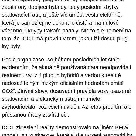
zabít i ony dobíjecí hybridy, tedy poslední zbytky
spalovacích aut, a ještě víc umést cestu elektřině,
která je samozřejmě dokonale čistá a má nulové
všechno, i kdyby trakaře padaly. Nic to ale nemění na
tom, že ICCT má pravdu v tom, jakou lží dosud plug-
iny byly.
Podle organizace „se během posledních let stalo
evidentním, že aktuálně používaná data neodpovídají
reálnému využití plug-in hybridů a vedou k reálně
nedosažitelným nízkým oficiálním hodnotám emisí
CO2“. Jinými slovy, dosavadní pravidla vozy osazené
spalovacím a elektrickým ústrojím uměle
zvýhodňovala, což všichni viděli. Až letos před tím ale
přestanou úřady zavírat oči.
ICCT zkreslení reality demonstrovalo na jiném BMW,
modelu X1 xDrive25e, které si dle tvrzení automobilky