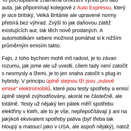
auta, jak připomínají kolegové z
Auto Expressu
, který
je sice britský, Velká Británie ale upravené normy
přebírá bez výhrad. Zvýší to jak daňovou zátěž
existujících aut, tak těch nově prodaných. A
automobilkám sebere možnost pomáhat si k nižším
průměrným emisím takto.
Fajn, z toho bychom mohli mít radost, je to závan
rozumu, jak jsme ale už uvedli, cílem tady není zatočit
s nesmysly a lžemi, je to jen snaha zatočit s plug-in
hybridy. V principu
úplně stejnou lží jsou „nulové
emise” elektromobilů
, které jsou testy spotřeby a emisí
úplně stejně zvýhodňovány, akorát ne částečně, ale
totálně. Testy už nějaký ten pátek měří spotřebu
elektřiny v kWh, ale to je vše, nepřepočítávají ji ani na
jakýkoli ekvivalent spotřeby paliva (byť třeba tak
hloupý a matoucí jako v USA, ale aspoň nějaký), natož