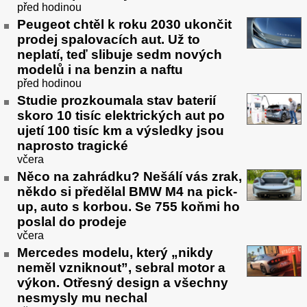
před hodinou
Peugeot chtěl k roku 2030 ukončit
prodej spalovacích aut. Už to
neplatí, teď slibuje sedm nových
modelů i na benzin a naftu
před hodinou
Studie prozkoumala stav baterií
skoro 10 tisíc elektrických aut po
ujetí 100 tisíc km a výsledky jsou
naprosto tragické
včera
Něco na zahrádku? Nešálí vás zrak,
někdo si předělal BMW M4 na pick-
up, auto s korbou. Se 755 koňmi ho
poslal do prodeje
včera
Mercedes modelu, který „nikdy
neměl vzniknout”, sebral motor a
výkon. Otřesný design a všechny
nesmysly mu nechal