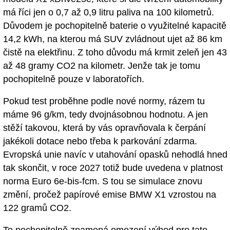
má říci jen o 0,7 až 0,9 litru paliva na 100 kilometrů.
Důvodem je pochopitelně baterie o využitelné kapacitě
14,2 kWh, na kterou má SUV zvládnout ujet až 86 km
čistě na elektřinu. Z toho důvodu má krmit zeleň jen 43
až 48 gramy CO2 na kilometr. Jenže tak je tomu
pochopitelně pouze v laboratořích.
Pokud test proběhne podle nové normy, rázem tu
máme 96 g/km, tedy dvojnásobnou hodnotu. A jen
stěží takovou, která by vás opravňovala k čerpání
jakékoli dotace nebo třeba k parkování zdarma.
Evropská unie navíc v utahování opasků nehodlá hned
tak skončit, v roce 2027 totiž bude uvedena v platnost
norma Euro 6e-bis-fcm. S tou se simulace znovu
změní, pročež papírové emise BMW X1 vzrostou na
122 gramů CO2.
To pochopitelně znamená omezení výhod pro tato