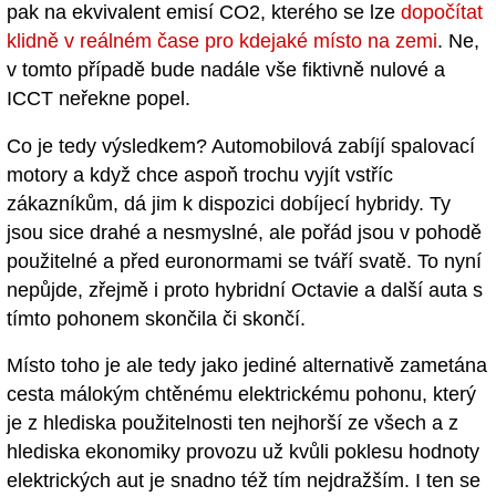
pak na ekvivalent emisí CO2, kterého se lze
dopočítat
klidně v reálném čase pro kdejaké místo na zemi
. Ne,
v tomto případě bude nadále vše fiktivně nulové a
ICCT neřekne popel.
Co je tedy výsledkem? Automobilová zabíjí spalovací
motory a když chce aspoň trochu vyjít vstříc
zákazníkům, dá jim k dispozici dobíjecí hybridy. Ty
jsou sice drahé a nesmyslné, ale pořád jsou v pohodě
použitelné a před euronormami se tváří svatě. To nyní
nepůjde, zřejmě i proto hybridní Octavie a další auta s
tímto pohonem skončila či skončí.
Místo toho je ale tedy jako jediné alternativě zametána
cesta málokým chtěnému elektrickému pohonu, který
je z hlediska použitelnosti ten nejhorší ze všech a z
hlediska ekonomiky provozu už kvůli poklesu hodnoty
elektrických aut je snadno též tím nejdražším. I ten se