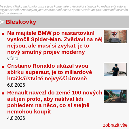
Všechny články na Autoforum.cz jsou komentáře vyjadřující stanovisko redakce či autora.
Vyjma článků označených jako inzerce není obsah sponzorován ani jinak obdobně ovlivněn
třetími stranami.
Bleskovky
Na majitele BMW po nastartování
vyskočil Spider-Man. Zvědaví na něj
nejsou, ale musí si zvykat, je to
nový smutný projev moderny
včera
Cristiano Ronaldo ukázal svou
sbírku superaut, je to miliardové
hračkářství té nejvyšší úrovně
6.8.2026
Renault navezl do země 100 nových
aut jen proto, aby naštval lidi
pohledem na něco, co si stejně
nemohou koupit
4.8.2026
zobrazit vše