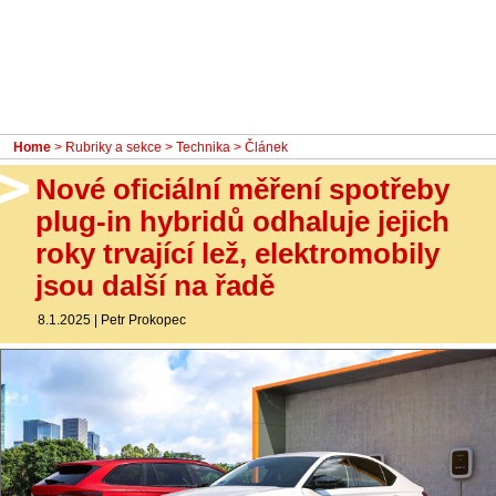
- Ostatní
Diskuzní fórum
Sledujte nás!
Home
>
Rubriky a sekce
>
Technika
> Článek
Nové oficiální měření spotřeby
plug-in hybridů odhaluje jejich
roky trvající lež, elektromobily
jsou další na řadě
8.1.2025
|
Petr Prokopec