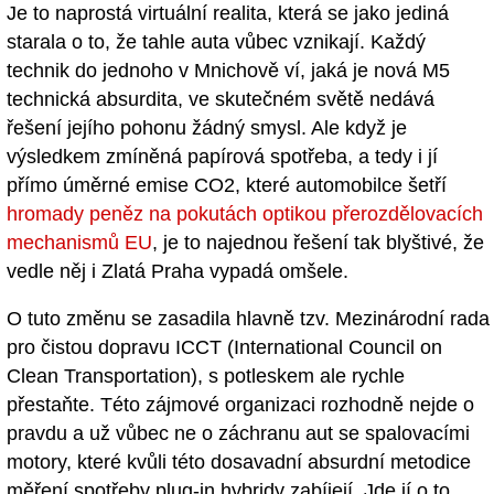
Je to naprostá virtuální realita, která se jako jediná
starala o to, že tahle auta vůbec vznikají. Každý
technik do jednoho v Mnichově ví, jaká je nová M5
technická absurdita, ve skutečném světě nedává
řešení jejího pohonu žádný smysl. Ale když je
výsledkem zmíněná papírová spotřeba, a tedy i jí
přímo úměrné emise CO2, které automobilce šetří
hromady peněz na pokutách optikou přerozdělovacích
mechanismů EU
, je to najednou řešení tak blyštivé, že
vedle něj i Zlatá Praha vypadá omšele.
O tuto změnu se zasadila hlavně tzv. Mezinárodní rada
pro čistou dopravu ICCT (International Council on
Clean Transportation), s potleskem ale rychle
přestaňte. Této zájmové organizaci rozhodně nejde o
pravdu a už vůbec ne o záchranu aut se spalovacími
motory, které kvůli této dosavadní absurdní metodice
měření spotřeby plug-in hybridy zabíjejí. Jde jí o to