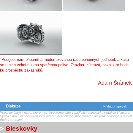
Peugeot nám připomíná modernizovanou řadu pohonných jednotek a kasá
se u nich velmi nízkou spotřebou paliva. Otázkou zůstává, nakolik to bude
ku prospěchu zákazníků.
Adam Šrámek
Diskuze
Přidat příspěvek
Všechny články na Autoforum.cz jsou komentáře vyjadřující stanovisko redakce či autora.
Vyjma článků označených jako inzerce není obsah sponzorován ani jinak obdobně ovlivněn
třetími stranami.
Bleskovky