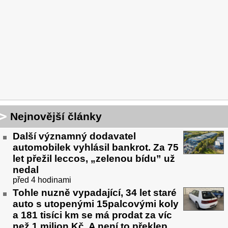
Nejnovější články
Další významný dodavatel
automobilek vyhlásil bankrot. Za 75
let přežil leccos, „zelenou bídu” už
nedal
před 4 hodinami
Tohle nuzně vypadající, 34 let staré
auto s utopenými 15palcovými koly
a 181 tisíci km se má prodat za víc
než 1 milion Kč. A není to překlep