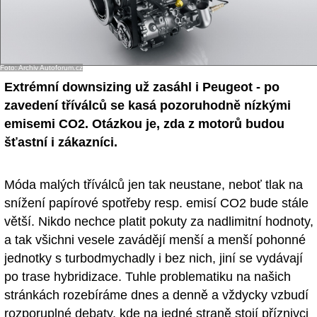
- Ostatní
Diskuzní fórum
Foto: Archiv Autoforum.cz
Sledujte nás!
Extrémní downsizing už zasáhl i Peugeot - po
zavedení tříválců se kasá pozoruhodně nízkými
emisemi CO2. Otázkou je, zda z motorů budou
šťastní i zákazníci.
Móda malých tříválců jen tak neustane, neboť tlak na
snížení papírové spotřeby resp. emisí CO2 bude stále
větší. Nikdo nechce platit pokuty za nadlimitní hodnoty,
a tak všichni vesele zavádějí menší a menší pohonné
jednotky s turbodmychadly i bez nich, jiní se vydávají
po trase hybridizace. Tuhle problematiku na našich
stránkách rozebíráme dnes a denně a vždycky vzbudí
rozporuplné debaty, kde na jedné straně stojí příznivci