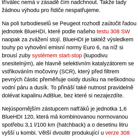
tříválec nemá v zásadě čím nadchnout. Takže tady
žádnou výhodu pro řidiče nespatřujeme.
Na poli turbodieselů se Peugeot rozhodl zaútočit řadou
jednotek BlueHDI, které podle našeho
testu 308 SW
naopak za zvážení stojí. BlueHDI je taktéž výsledkem
touhy po vyhovění emisní normy Euro 6, na níž si
brousí zuby
systémem start-stop
(kupodivu
snesitelným), ale hlavně selektivním katalyzátorem se
vstřikováním močoviny (SCR), který před filtrem
pevných částic přeměňuje oxidy dusíku na neškodnou
vodní páru a dusík. To přináší také nutnost pravidelně
dolévat kapalinu AdBlue, bez které si nezajezdíte.
Nejúspornějším zástupcem nafťáků je jednotka 1,6
BlueHDI 120, která má kombinovanou normovanou
spotřebu 3,1 l/100 km (hatchback) a o desetinu litru
vyšší u kombi. Větší dvoulitr produkující u
verze 308