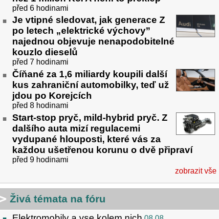
před 6 hodinami
Je vtipné sledovat, jak generace Z
po letech „elektrické výchovy”
najednou objevuje nenapodobitelné
kouzlo dieselů
před 7 hodinami
Číňané za 1,6 miliardy koupili další
kus zahraniční automobilky, teď už
jdou po Korejcích
před 8 hodinami
Start-stop pryč, mild-hybrid pryč. Z
dalšího auta mizí regulacemi
vydupané hlouposti, které vás za
každou ušetřenou korunu o dvě připraví
před 9 hodinami
zobrazit vše
Živá témata na fóru
Elektromobily a vse kolem nich
08.08.