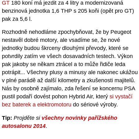
GT
180 koní má jezdit za 4 litry a modernizovaná
benzinová jednotka 1,6 THP s 205 koňi (opět pro GT)
pak za 5,6 l.
Rozhodně nehodláme zpochybňovat, že by Peugeot
nestavěl dobré motory, ale vsadíme se, že nové
jednotky budou škrceny dlouhými převody, které se
potvrdily zatím ve všech dosavadních testech. Výkon
pak jakoby se někam ztrácel a to může řidiče leda
potrápit... Všechny plusy a minusy ale nakonec ukážou
v plné parádě až další kilometry a zkušenosti majitelů.
Nás by osobně zajímalo, zda řešení se koncernu PSA
pustil podaří dovést pohon Hybrid Air, který
si vystačí
bez baterek a elektromotoru
do sériové výroby.
Tip:
Projděte si
všechny novinky pařížského
autosalonu 2014
.