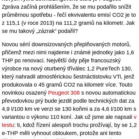
Zpráva začíná prohlášením, že se mu podařilo snížit
průměrnou spotřebu - řečí ekvivalentu emisí CO2 je to
z 115,1 (v roce 2013) na 111,2 gramů na kilometr. Jak
se mu takový „zázrak“ podařil?
Novou sérií downsizovaných přeplňovaných motorů,
přičemž mezi nimi najdeme i známé jednotky jako 1,6
THP po renovaci. Největší ódy pěje francouzský
výrobce na nový oturbený tříválec 1,2 PureTech 130,
který nahradil atmosférickou šestnáctistovku VTi, jenž
produkovala o 45 gramů CO2 na kilometr více. Touto
novinkou osazený
Peugeot 308
s novou automatickou
převodovkou prý bude jezdit podle technických dat za
4,9 l/100 km ve verzi se 130 koňmi a za 4,6 l/100 km s
variantou o výkonu 110 koní. Jak už jsme ale napsali
v
testu
: ti, kdož řízení alespoň trochu prožívají, by se 1,2
e-THP měli vyhnout obloukem, protože ani tento