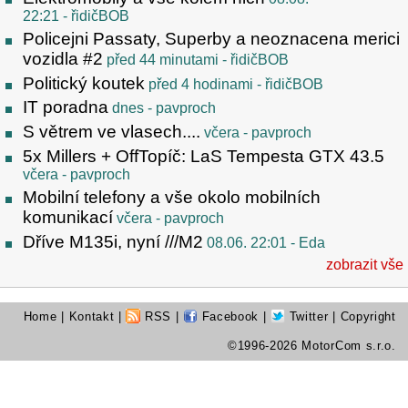
22:21
- řidičBOB
Policejni Passaty, Superby a neoznacena merici
vozidla #2
před 44 minutami
- řidičBOB
Politický koutek
před 4 hodinami
- řidičBOB
IT poradna
dnes
- pavproch
S větrem ve vlasech....
včera
- pavproch
5x Millers + OffTopíč: LaS Tempesta GTX 43.5
včera
- pavproch
Mobilní telefony a vše okolo mobilních
komunikací
včera
- pavproch
Dříve M135i, nyní ///M2
08.06. 22:01
- Eda
zobrazit vše
Home
|
Kontakt
|
RSS
|
Facebook
|
Twitter
| Copyright
©1996-2026 MotorCom s.r.o.