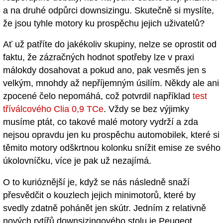
a na druhé odpůrci downsizingu. Skutečně si myslíte,
že jsou tyhle motory ku prospěchu jejich uživatelů?
Ať už patříte do jakékoliv skupiny, nelze se oprostit od
faktu, že zázračných hodnot spotřeby lze v praxi
málokdy dosahovat a pokud ano, pak vesměs jen s
velkým, mnohdy až nepříjemným úsilím. Někdy ale ani
zpocené čelo nepomáhá, což potvrdil například
test
tříválcového Clia 0,9 TCe
. Vždy se bez výjimky
musíme ptát, co takové malé motory vydrží a zda
nejsou opravdu jen ku prospěchu automobilek, které si
těmito motory odškrtnou kolonku snížit emise ze svého
úkolovníčku, více je pak už nezajímá.
O to kurióznější je, když se nás následně snaží
přesvědčit o kouzlech jejich minimotorů, které by
svedly zdatně pohánět jen skútr. Jedním z relativně
nových rytířů downsizingového stolu je Peugeot.