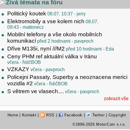
Živá témata na fóru
Politický koutek
08.07. 10:37
- jerry
Elektromobily a vse kolem nich
08.07.
09:43
- mattonecz
Mobilní telefony a vše okolo mobilních
komunikací
před 2 hodinami
- pavproch
Dříve M135i, nyní ///M2
před 10 hodinami
- Eda
Ceny PHM ref aktuální válka v Iránu
včera
- řidičBOB
VZKAZY
včera
- pavproch
Policejni Passaty, Superby a neoznacena merici
vozidla #2
včera
- řidičBOB
S větrem ve vlasech....
včera
- pavproch
zobrazit vše
Home
|
Kontakt
|
RSS
|
Facebook
|
Twitter
| Copyright
©1996-2026 MotorCom s.r.o.