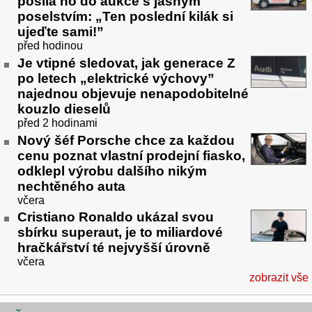
posílá ho do aukce s jasným
poselstvím: „Ten poslední kilák si
ujeďte sami!”
před hodinou
Je vtipné sledovat, jak generace Z
po letech „elektrické výchovy”
najednou objevuje nenapodobitelné
kouzlo dieselů
před 2 hodinami
Nový šéf Porsche chce za každou
cenu poznat vlastní prodejní fiasko,
odklepl výrobu dalšího nikým
nechtěného auta
včera
Cristiano Ronaldo ukázal svou
sbírku superaut, je to miliardové
hračkářství té nejvyšší úrovně
včera
zobrazit vše