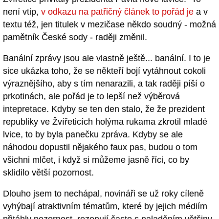
není vtip,
v odkazu na patřičný článek to pořád je
a v
textu též, jen titulek v mezičase někdo soudný - možná
pamětník České sody - raději změnil.
Banální zprávy jsou ale vlastně ještě... banální. I to je
sice ukázka toho, že se někteří bojí vytáhnout cokoli
výraznějšího, aby s tím nenarazili, a tak raději píší o
prkotinách, ale pořád je to lepší než výběrová
intepretace. Kdyby se ten den stalo, že že prezident
republiky ve Žvířeticích holýma rukama zkrotil mladé
lvice, to by byla panečku zpráva. Kdyby se ale
náhodou dopustil nějakého faux pas, budou o tom
všichni mlčet, i když si můžeme jasně říci, co by
sklidilo větší pozornost.
Dlouho jsem to nechápal, novináři se už roky cíleně
vyhýbají atraktivním tématům, které by jejich médiím
přitáhly pozornost, rezonují často s naladěním většiny