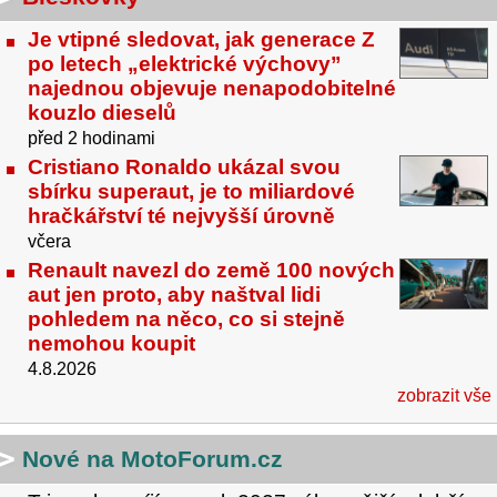
Je vtipné sledovat, jak generace Z
po letech „elektrické výchovy”
najednou objevuje nenapodobitelné
kouzlo dieselů
před 2 hodinami
Cristiano Ronaldo ukázal svou
sbírku superaut, je to miliardové
hračkářství té nejvyšší úrovně
včera
Renault navezl do země 100 nových
aut jen proto, aby naštval lidi
pohledem na něco, co si stejně
nemohou koupit
4.8.2026
zobrazit vše
Nové na MotoForum.cz