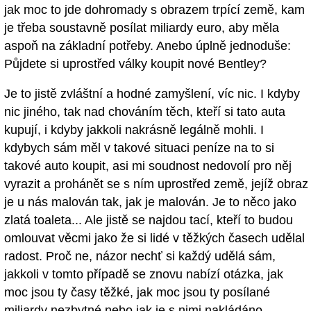
jak moc to jde dohromady s obrazem trpící země, kam
je třeba soustavně posílat miliardy euro, aby měla
aspoň na základní potřeby. Anebo úplně jednoduše:
Půjdete si uprostřed války koupit nové Bentley?
Je to jistě zvláštní a hodné zamyšlení, víc nic. I kdyby
nic jiného, tak nad chováním těch, kteří si tato auta
kupují, i kdyby jakkoli nakrásně legálně mohli. I
kdybych sám měl v takové situaci peníze na to si
takové auto koupit, asi mi soudnost nedovolí pro něj
vyrazit a prohánět se s ním uprostřed země, jejíž obraz
je u nás malován tak, jak je malován. Je to něco jako
zlatá toaleta... Ale jistě se najdou tací, kteří to budou
omlouvat věcmi jako že si lidé v těžkých časech udělal
radost. Proč ne, názor nechť si každý udělá sám,
jakkoli v tomto případě se znovu nabízí otázka, jak
moc jsou ty časy těžké, jak moc jsou ty posílané
miliardy nezbytné nebo jak je s nimi nakládáno.