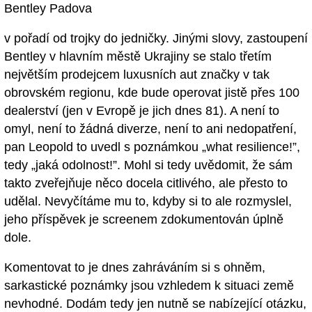
Bentley Padova
v pořadí od trojky do jedničky. Jinými slovy, zastoupení
Bentley v hlavním městě Ukrajiny se stalo třetím
největším prodejcem luxusních aut značky v tak
obrovském regionu, kde bude operovat jistě přes 100
dealerství (jen v Evropě je jich dnes 81). A není to
omyl, není to žádná diverze, není to ani nedopatření,
pan Leopold to uvedl s poznámkou „what resilience!”,
tedy „jaká odolnost!”. Mohl si tedy uvědomit, že sám
takto zveřejňuje něco docela citlivého, ale přesto to
udělal. Nevyčítáme mu to, kdyby si to ale rozmyslel,
jeho příspěvek je screenem zdokumentován úplně
dole.
Komentovat to je dnes zahráváním si s ohněm,
sarkastické poznámky jsou vzhledem k situaci země
nevhodné. Dodám tedy jen nutně se nabízející otázku,