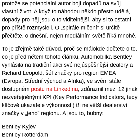
protože se potenciální autor bojí dopadů na svůj
vlastní život. A když to náhodou někdo přesto udělá,
dopady pro něj jsou o to viditelnější, aby si to ostatní
pro příště rozmysleli. O „spirále mlčení” si určitě
přečtěte, o dnešní, nejen mediálním světě říká mnohé.
To je zřejmě také důvod, proč se málokde dočtete o to,
co je předmětem tohoto článku. Automobilka Bentley
vyhlásila na tradiční akci své nejúspěšnější dealery a
Richard Leopold, šéf značky pro region EMEA
(Evropa, Střední východ a Afrika), ve svém stále
dostupném
postu na Linkedinu
, zdůraznil mezi 12 jinak
nezveřejněnými KPI (Key Performance Indicators, tedy
klíčové ukazatele výkonnosti) tři největší dealerství
značky v „jeho” regionu. A jsou to, bubny:
Bentley Kyjev
Bentley Rotterdam