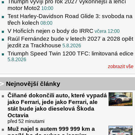
Triumph vyvíjí pro rok 2027 výkonnější a lehčí
motor Moto2
10:00
Test Harley-Davidson Road Glide 3: svoboda na
třech kolech
08:00
V Hořicích nejen o body do IRRC
včera 12:00
Raúl Fernández bude v letech 2027 a 2028 opět
jezdit za Trackhouse
5.8.2026
Triumph Speed Twin 1200 TFC: limitovaná edice
5.8.2026
zobrazit vše
Nejnovější články
Číňané dokončili auto, které vypadá
jako Ferrari, jede jako Ferrari, ale
stát bude jako dieselová Škoda
Octavia
před 52 minutami
Muž najel s autem 999 999 km a