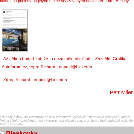
další jsou pohledy do jiných stejně stylizovaných dealerství. Foto: Bentley
Až někdo bude říkat, že to nezaznělo oficiálně... Zaznělo. Grafika:
Autoforum.cz, repro Richard Leopold@LinkedIn
Zdroj:
Richard Leopold@LinkedIn
Petr Miler
Všechny články na Autoforum.cz jsou komentáře vyjadřující stanovisko redakce či autora.
Vyjma článků označených jako inzerce není obsah sponzorován ani jinak obdobně ovlivněn
třetími stranami.
Bleskovky