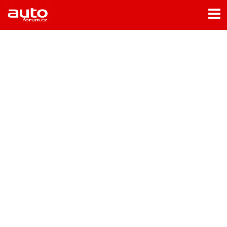
Menu
Home
Rubriky
- Testy aut
- Jízdní dojmy a další testy
- Bleskovky
- Představení
- Fascinace a historie
- Život řidiče
- Tuning
- Technika
- Zajímavosti