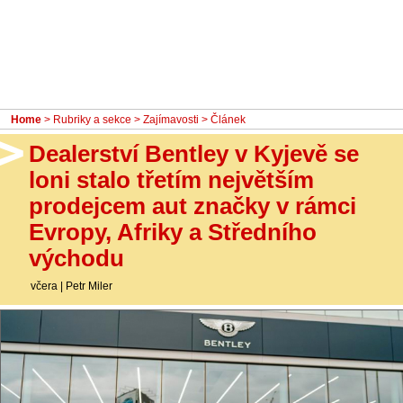
- Ostatní
Diskuzní fórum
Sledujte nás!
Home
>
Rubriky a sekce
>
Zajímavosti
> Článek
Dealerství Bentley v Kyjevě se
loni stalo třetím největším
prodejcem aut značky v rámci
Evropy, Afriky a Středního
východu
včera
|
Petr Miler