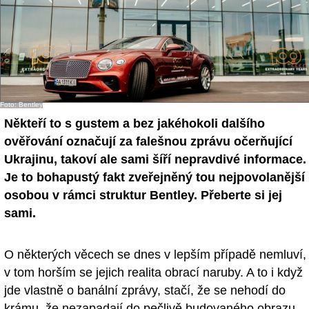
Foto: Bentley
Někteří to s gustem a bez jakéhokoli dalšího
ověřování označují za falešnou zprávu očerňující
Ukrajinu, takoví ale sami šíří nepravdivé informace.
Je to bohapustý fakt zveřejněný tou nejpovolanější
osobou v rámci struktur Bentley. Přeberte si jej
sami.
O některých věcech se dnes v lepším případě nemluví,
v tom horším se jejich realita obrací naruby. A to i když
jde vlastně o banální zprávy, stačí, že se nehodí do
krámu, že nezapadají do pečlivě budovaného obrazu