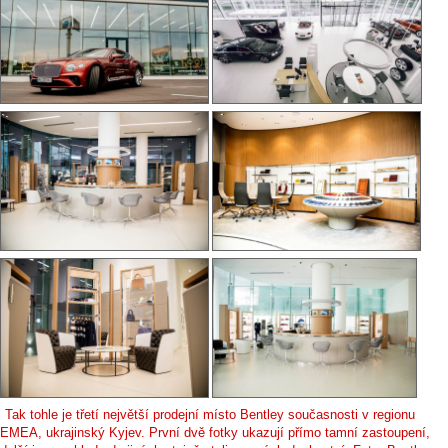
Tak tohle je třetí největší prodejní místo Bentley současnosti v regionu
EMEA, ukrajinský Kyjev. První dvě fotky ukazují přímo tamní zastoupení,