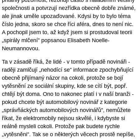
společnosti a potvrzují nezřídka obecně dobře známé,
ale jinak uměle upozaďované. Kdysi by to bylo téma
číslo jedna, skoro se chce říci aféra, dnes to není nic.
A pochopil jsem to, až když jsem si prostudoval teorii
„spirály mlčení” popsanou Elisabeth Noelle-
Neumannovou.
Ta v zásadě říká, že lidé - v tomto případě novináři -
raději zamlčují „nehodící se” informace zpochybňující
obecně přijímaný názor na cokoli, protože se bojí
vytěsnění ze sociální skupiny, kde se cítí být, popř.
chtějí být doma. Ono to nakonec platí i v naší branži -
pokud chcete být automobilový novinář z kategorie
„správňáckých automobilových novinářů”, nemůžete
říkat, že elektromobily nejsou skvělé, i kdybyste si
reálně mysleli cokoli. Protože pak budete rychle
„vytěsněni”. Tak se o některých věcech prostě nepíše,