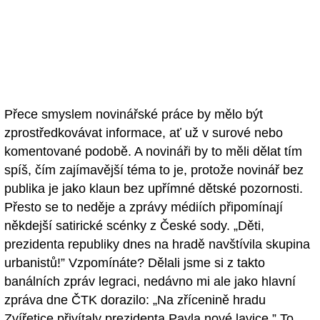
Přece smyslem novinářské práce by mělo být
zprostředkovávat informace, ať už v surové nebo
komentované podobě. A novináři by to měli dělat tím
spíš, čím zajímavější téma to je, protože novinář bez
publika je jako klaun bez upřímné dětské pozornosti.
Přesto se to neděje a zprávy médiích připomínají
někdejší satirické scénky z České sody. „Děti,
prezidenta republiky dnes na hradě navštívila skupina
urbanistů!” Vzpomínáte? Dělali jsme si z takto
banálních zpráv legraci, nedávno mi ale jako hlavní
zpráva dne ČTK dorazilo: „Na zřícenině hradu
Zvířetice přivítaly prezidenta Pavla nové lavice.” To