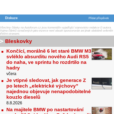
Diskuze
Přidat příspěvek
Všechny články na Autoforum.cz jsou komentáře vyjadřující stanovisko redakce či autora.
Vyjma článků označených jako inzerce není obsah sponzorován ani jinak obdobně ovlivněn
třetími stranami.
Bleskovky
Končící, morálně 6 let staré BMW M3
svléklo absurditu nového Audi RS5
do naha, ve sprintu ho rozdrtilo na
hadry
včera
Je vtipné sledovat, jak generace Z
po letech „elektrické výchovy”
najednou objevuje nenapodobitelné
kouzlo dieselů
8.8.2026
Na majitele BMW po nastartování