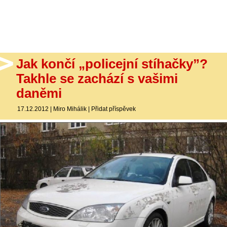
- Ostatní
Diskuzní fórum
Sledujte nás!
Jak končí „policejní stíhačky”?
Takhle se zachází s vašimi
daněmi
17.12.2012
|
Miro Mihálik
|
Přidat příspěvek