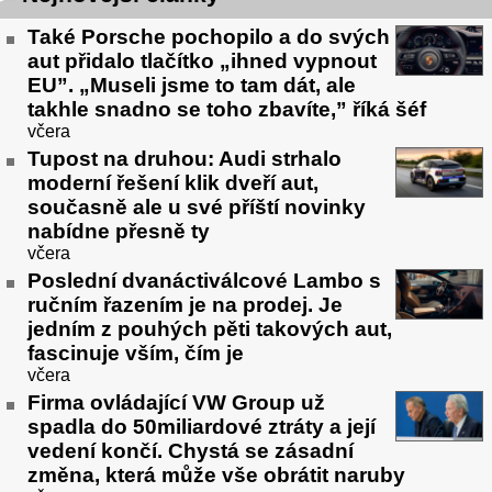
Také Porsche pochopilo a do svých
aut přidalo tlačítko „ihned vypnout
EU”. „Museli jsme to tam dát, ale
takhle snadno se toho zbavíte,” říká šéf
včera
Tupost na druhou: Audi strhalo
moderní řešení klik dveří aut,
současně ale u své příští novinky
nabídne přesně ty
včera
Poslední dvanáctiválcové Lambo s
ručním řazením je na prodej. Je
jedním z pouhých pěti takových aut,
fascinuje vším, čím je
včera
Firma ovládající VW Group už
spadla do 50miliardové ztráty a její
vedení končí. Chystá se zásadní
změna, která může vše obrátit naruby