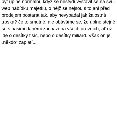
být úplně normální, když se nestydí vystavit se na svůj
web nabídku majetku, o nějž se nejsou s to ani před
prodejem postarat tak, aby nevypadal jak žalostná
troska? Je to smutné, ale obáváme se, že úplné stejně
se s našimi daněmi zachází na všech úrovních, ať už
jde o desítky tisíc, nebo o desítky miliard. Však on je
„někdo” zaplatí...