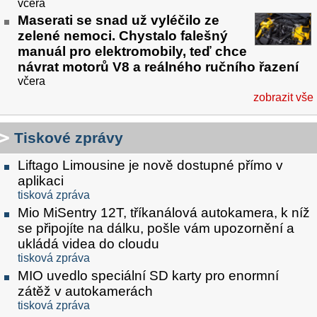
včera
Maserati se snad už vyléčilo ze
zelené nemoci. Chystalo falešný
manuál pro elektromobily, teď chce
návrat motorů V8 a reálného ručního řazení
včera
zobrazit vše
Tiskové zprávy
Liftago Limousine je nově dostupné přímo v
aplikaci
tisková zpráva
Mio MiSentry 12T, tříkanálová autokamera, k níž
se připojíte na dálku, pošle vám upozornění a
ukládá videa do cloudu
tisková zpráva
MIO uvedlo speciální SD karty pro enormní
zátěž v autokamerách
tisková zpráva