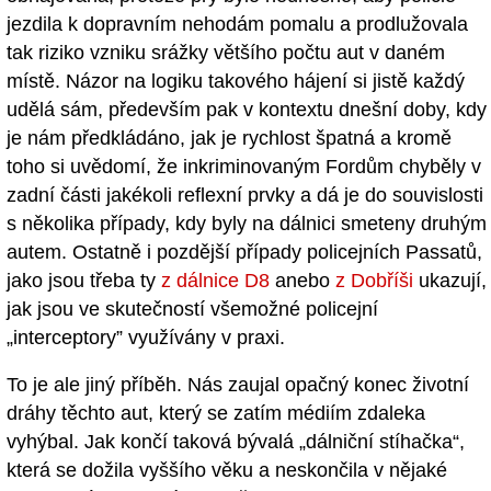
jezdila k dopravním nehodám pomalu a prodlužovala
tak riziko vzniku srážky většího počtu aut v daném
místě. Názor na logiku takového hájení si jistě každý
udělá sám, především pak v kontextu dnešní doby, kdy
je nám předkládáno, jak je rychlost špatná a kromě
toho si uvědomí, že inkriminovaným Fordům chyběly v
zadní části jakékoli reflexní prvky a dá je do souvislosti
s několika případy, kdy byly na dálnici smeteny druhým
autem. Ostatně i pozdější případy policejních Passatů,
jako jsou třeba ty
z dálnice D8
anebo
z Dobříši
ukazují,
jak jsou ve skutečností všemožné policejní
„interceptory” využívány v praxi.
To je ale jiný příběh. Nás zaujal opačný konec životní
dráhy těchto aut, který se zatím médiím zdaleka
vyhýbal. Jak končí taková bývalá „dálniční stíhačka“,
která se dožila vyššího věku a neskončila v nějaké