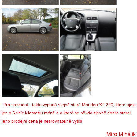
Pro srovnání - takto vypadá stejně staré Mondeo ST 220, které ujelo
jen o 6 tisíc kilometrů méně a o které se někdo zjevně dobře staral.
jeho prodejní cena je nesrovnatelně vyšší
Miro Mihálik