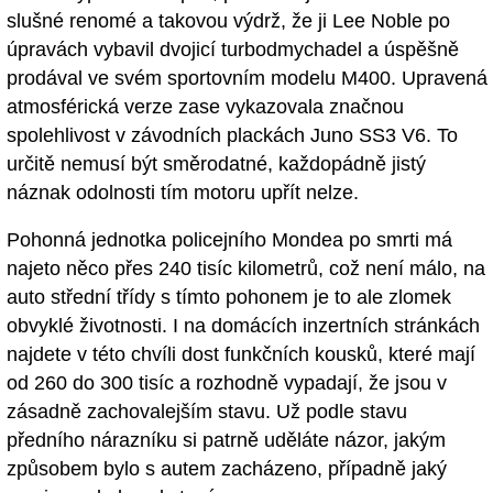
slušné renomé a takovou výdrž, že ji Lee Noble po
úpravách vybavil dvojicí turbodmychadel a úspěšně
prodával ve svém sportovním modelu M400. Upravená
atmosférická verze zase vykazovala značnou
spolehlivost v závodních plackách Juno SS3 V6. To
určitě nemusí být směrodatné, každopádně jistý
náznak odolnosti tím motoru upřít nelze.
Pohonná jednotka policejního Mondea po smrti má
najeto něco přes 240 tisíc kilometrů, což není málo, na
auto střední třídy s tímto pohonem je to ale zlomek
obvyklé životnosti. I na domácích inzertních stránkách
najdete v této chvíli dost funkčních kousků, které mají
od 260 do 300 tisíc a rozhodně vypadají, že jsou v
zásadně zachovalejším stavu. Už podle stavu
předního nárazníku si patrně uděláte názor, jakým
způsobem bylo s autem zacházeno, případně jaký