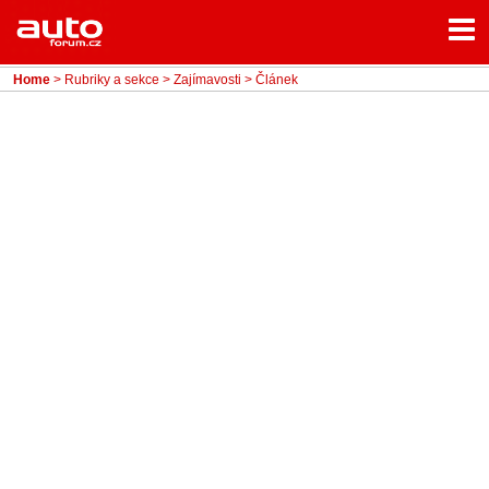
Menu
Home
Rubriky
Home
>
Rubriky a sekce
>
Zajímavosti
> Článek
- Testy aut
- Jízdní dojmy a další testy
- Bleskovky
- Představení
- Fascinace a historie
- Život řidiče
- Tuning
- Technika
- Zajímavosti