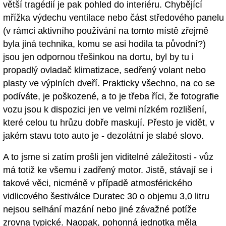
větší tragédií je pak pohled do interiéru. Chybějící
mřížka výdechu ventilace nebo část středového panelu
(v rámci aktivního používání na tomto místě zřejmě
byla jiná technika, komu se asi hodila ta původní?)
jsou jen odpornou třešinkou na dortu, byl by tu i
propadlý ovladač klimatizace, sedřený volant nebo
plasty ve výplních dveří. Prakticky všechno, na co se
podíváte, je poškozené, a to je třeba říci, že fotografie
vozu jsou k dispozici jen ve velmi nízkém rozlišení,
které celou tu hrůzu dobře maskují. Přesto je vidět, v
jakém stavu toto auto je - dezolátní je slabé slovo.
A to jsme si zatím prošli jen viditelné záležitosti - vůz
má totiž ke všemu i zadřený motor. Jistě, stávají se i
takové věci, nicméně v případě atmosférického
vidlicového šestiválce Duratec 30 o objemu 3,0 litru
nejsou selhání mazání nebo jiné závažné potíže
zrovna typické. Naopak, pohonná jednotka měla