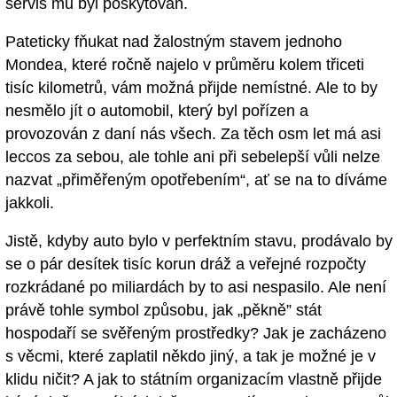
servis mu byl poskytován.
Pateticky fňukat nad žalostným stavem jednoho
Mondea, které ročně najelo v průměru kolem třiceti
tisíc kilometrů, vám možná přijde nemístné. Ale to by
nesmělo jít o automobil, který byl pořízen a
provozován z daní nás všech. Za těch osm let má asi
leccos za sebou, ale tohle ani při sebelepší vůli nelze
nazvat „přiměřeným opotřebením“, ať se na to díváme
jakkoli.
Jistě, kdyby auto bylo v perfektním stavu, prodávalo by
se o pár desítek tisíc korun dráž a veřejné rozpočty
rozkrádané po miliardách by to asi nespasilo. Ale není
právě tohle symbol způsobu, jak „pěkně” stát
hospodaří se svěřeným prostředky? Jak je zacházeno
s věcmi, které zaplatil někdo jiný, a tak je možné je v
klidu ničit? A jak to státním organizacím vlastně přijde