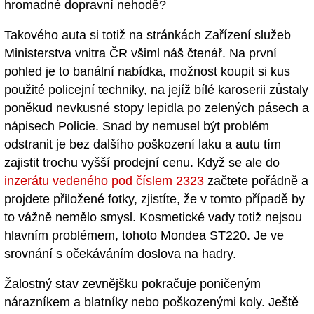
hromadné dopravní nehodě?
Takového auta si totiž na stránkách Zařízení služeb
Ministerstva vnitra ČR všiml náš čtenář. Na první
pohled je to banální nabídka, možnost koupit si kus
použité policejní techniky, na jejíž bílé karoserii zůstaly
poněkud nevkusné stopy lepidla po zelených pásech a
nápisech Policie. Snad by nemusel být problém
odstranit je bez dalšího poškození laku a autu tím
zajistit trochu vyšší prodejní cenu. Když se ale do
inzerátu vedeného pod číslem 2323
začtete pořádně a
projdete přiložené fotky, zjistíte, že v tomto případě by
to vážně nemělo smysl. Kosmetické vady totiž nejsou
hlavním problémem, tohoto Mondea ST220. Je ve
srovnání s očekáváním doslova na hadry.
Žalostný stav zevnějšku pokračuje poničeným
nárazníkem a blatníky nebo poškozenými koly. Ještě