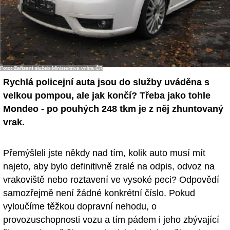
Foto: Zařízení služeb Ministerstva vnitra ČR
Rychlá policejní auta jsou do služby uváděna s
velkou pompou, ale jak končí? Třeba jako tohle
Mondeo - po pouhých 248 tkm je z něj zhuntovaný
vrak.
Přemýšleli jste někdy nad tím, kolik auto musí mít
najeto, aby bylo definitivně zralé na odpis, odvoz na
vrakoviště nebo roztavení ve vysoké peci? Odpovědí
samozřejmě není žádné konkrétní číslo. Pokud
vyloučíme těžkou dopravní nehodu, o
provozuschopnosti vozu a tím pádem i jeho zbývající