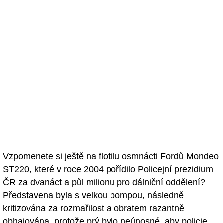
Vzpomenete si ještě na flotilu osmnácti Fordů Mondeo
ST220, které v roce 2004 pořídilo Policejní prezidium
ČR za dvanáct a půl milionu pro dálniční oddělení?
Představena byla s velkou pompou, následně
kritizována za rozmařilost a obratem razantně
obhajována, protože prý bylo neúnosné, aby policie