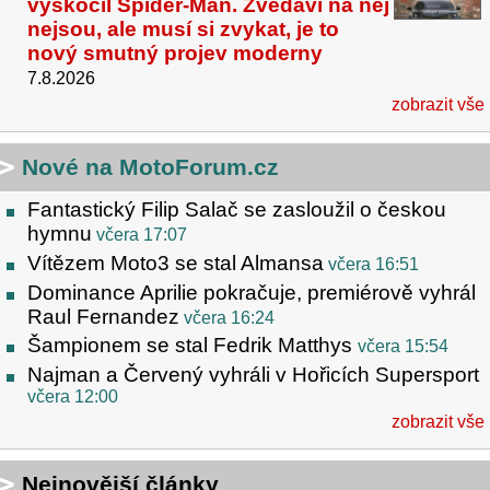
vyskočil Spider-Man. Zvědaví na něj
nejsou, ale musí si zvykat, je to
nový smutný projev moderny
7.8.2026
zobrazit vše
Nové na MotoForum.cz
Fantastický Filip Salač se zasloužil o českou
hymnu
včera 17:07
Vítězem Moto3 se stal Almansa
včera 16:51
Dominance Aprilie pokračuje, premiérově vyhrál
Raul Fernandez
včera 16:24
Šampionem se stal Fedrik Matthys
včera 15:54
Najman a Červený vyhráli v Hořicích Supersport
včera 12:00
zobrazit vše
Nejnovější články