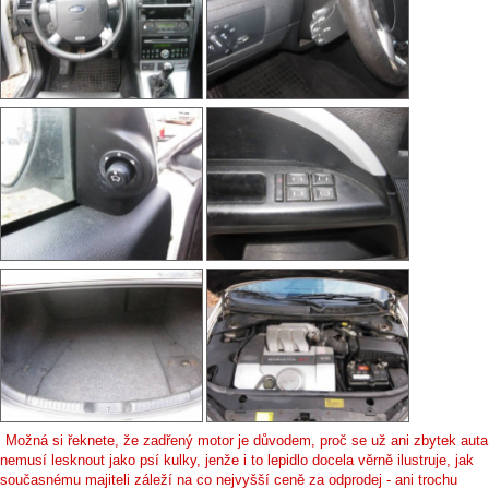
Možná si řeknete, že zadřený motor je důvodem, proč se už ani zbytek auta
nemusí lesknout jako psí kulky, jenže i to lepidlo docela věrně ilustruje, jak
současnému majiteli záleží na co nejvyšší ceně za odprodej - ani trochu