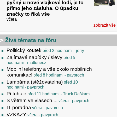
pyšný u nové vlajkové lodi, je to
přímo jeho zásluha. O úpadku
značky to říká vše
včera
zobrazit vše
Živá témata na fóru
Politický koutek
před 2 hodinami
- jerry
Zajímavé nabídky / slevy
před 5
hodinami
- mattonecz
Mobilní telefony a vše okolo mobilních
komunikací
před 8 hodinami
- pavproch
Lampárna (stěžovatelna)
před 10
hodinami
- pavproch
Přituhuje
před 11 hodinami
- Truck Daškam
S větrem ve vlasech....
včera
- pavproch
IT poradna
včera
- pavproch
VZKAZY
včera
- pavproch