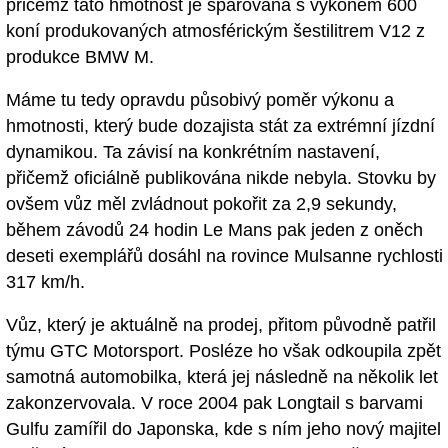
přičemž tato hmotnost je spárována s výkonem 600
koní produkovaných atmosférickým šestilitrem V12 z
produkce BMW M.
Máme tu tedy opravdu působivý poměr výkonu a
hmotnosti, který bude dozajista stát za extrémní jízdní
dynamikou. Ta závisí na konkrétním nastavení,
přičemž oficiálně publikována nikde nebyla. Stovku by
ovšem vůz měl zvládnout pokořit za 2,9 sekundy,
během závodů 24 hodin Le Mans pak jeden z oněch
deseti exemplářů dosáhl na rovince Mulsanne rychlosti
317 km/h.
Vůz, který je aktuálně na prodej, přitom původně patřil
týmu GTC Motorsport. Posléze ho však odkoupila zpět
samotná automobilka, která jej následně na několik let
zakonzervovala. V roce 2004 pak Longtail s barvami
Gulfu zamířil do Japonska, kde s ním jeho nový majitel