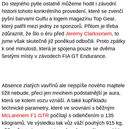
Do stejného pytle ostatně můžeme hodit i závodní
historii tohoto konkrétního provedení, které se zvenčí
pyšní barvami Gulfu a logem magazínu Top Gear,
který patřil mezi jedny ze sponzorů. Přitom je třeba
zdůraznit, že šlo o éru před
Jeremy Clarksonem
, to
jsme však skutečně již poněkud odbočili. Proto zpátky
k oné minulosti, která je spojena pouze se dvěma
šestými místy v závodech FIA GT Endurance.
Absence zlatých vavřínů ale nejspíše nového majitele
tížit nebude, přeci jen mnohem podstatnější je aura,
která se kolem vozu vznáší. A také kupříkladu
technické parametry, které ve srovnání s běžným
McLarenem F1 GTR
počítají s odlehčením o 135
kilogramů. Ve výsledku tak vůz váží pouhých 915 kg,