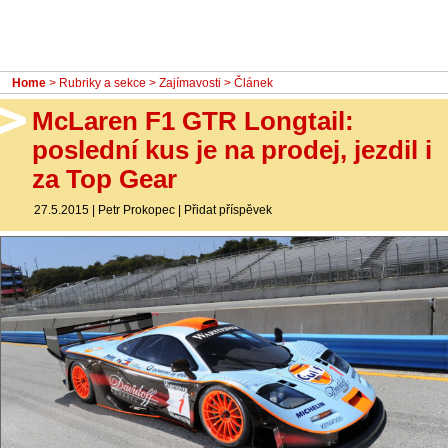
- Ostatní
Diskuzní fórum
Home
>
Rubriky a sekce
>
Zajímavosti
> Článek
Sledujte nás!
McLaren F1 GTR Longtail:
poslední kus je na prodej, jezdil i
za Top Gear
27.5.2015
|
Petr Prokopec
|
Přidat příspěvek