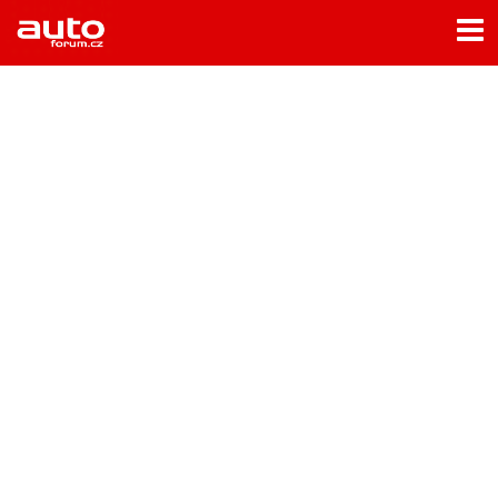
Menu
Home
Rubriky
- Testy aut
- Jízdní dojmy a další testy
- Bleskovky
- Představení
- Fascinace a historie
- Život řidiče
- Tuning
- Technika
- Zajímavosti