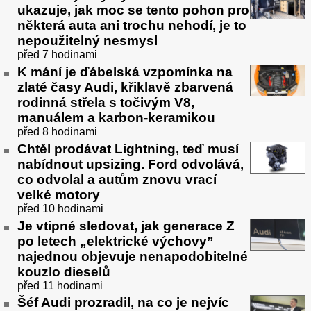
ukazuje, jak moc se tento pohon pro
některá auta ani trochu nehodí, je to
nepoužitelný nesmysl
před 7 hodinami
K mání je ďábelská vzpomínka na
zlaté časy Audi, křiklavě zbarvená
rodinná střela s točivým V8,
manuálem a karbon-keramikou
před 8 hodinami
Chtěl prodávat Lightning, teď musí
nabídnout upsizing. Ford odvolává,
co odvolal a autům znovu vrací
velké motory
před 10 hodinami
Je vtipné sledovat, jak generace Z
po letech „elektrické výchovy”
najednou objevuje nenapodobitelné
kouzlo dieselů
před 11 hodinami
Šéf Audi prozradil, na co je nejvíc