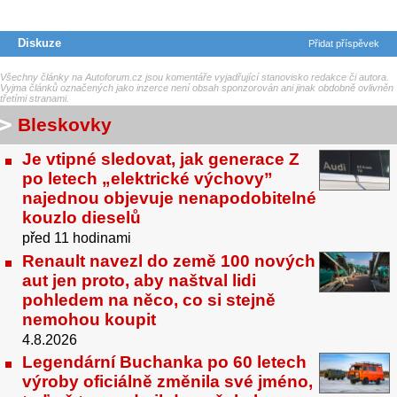
Diskuze
Přidat příspěvek
Všechny články na Autoforum.cz jsou komentáře vyjadřující stanovisko redakce či autora.
Vyjma článků označených jako inzerce není obsah sponzorován ani jinak obdobně ovlivněn
třetími stranami.
Bleskovky
Je vtipné sledovat, jak generace Z
po letech „elektrické výchovy”
najednou objevuje nenapodobitelné
kouzlo dieselů
před 11 hodinami
Renault navezl do země 100 nových
aut jen proto, aby naštval lidi
pohledem na něco, co si stejně
nemohou koupit
4.8.2026
Legendární Buchanka po 60 letech
výroby oficiálně změnila své jméno,