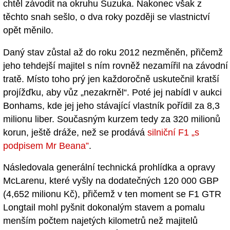
chtěl závodit na okruhu Suzuka. Nakonec však z
těchto snah sešlo, o dva roky později se vlastnictví
opět měnilo.
Daný stav zůstal až do roku 2012 nezměněn, přičemž
jeho tehdejší majitel s ním rovněž nezamířil na závodní
tratě. Místo toho prý jen každoročně uskutečnil kratší
projížďku, aby vůz „nezakrněl“. Poté jej nabídl v aukci
Bonhams, kde jej jeho stávající vlastník pořídil za 8,3
milionu liber. Současným kurzem tedy za 320 milionů
korun, ještě dráže, než se prodává
silniční F1 „s
podpisem Mr Beana”
.
Následovala generální technická prohlídka a opravy
McLarenu, které vyšly na dodatečných 120 000 GBP
(4,652 milionu Kč), přičemž v ten moment se F1 GTR
Longtail mohl pyšnit dokonalým stavem a pomalu
menším počtem najetých kilometrů než majitelů