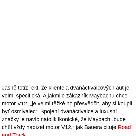
Jasně totiž řekl, že klientela dvanáctiválcových aut je
velmi specifická. A jakmile zákazník Maybachu chce
motor V12, „je velmi těžké ho přesvědčit, aby si koupil
byť osmiválec“. Spojení dvanáctiválce a luxusní
značky je navíc natolik ikonické, že Maybach „bude
chtít vždy nabízet motor V12,“ jak Bauera cituje
Road
and Track
.