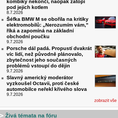
kombíky nekončí, naopak zatopí
pod jejich kotlem
8.7.2026
Šéfka BMW M se obořila na kritiky
elektromobilů: „Nerozumím vám,”
říká a zapomíná na základní
obchodní poučku
9.7.2026
Porsche dál padá. Propustí dvakrát
víc lidí, než původně plánovalo,
zbytečnost jeho současných
problémů vstoupí do dějin
9.7.2026
Slavný americký moderátor
vyzkoušel Octavii, proti české
automobilce neřekl křivého slova
9.7.2026
zobrazit vše
Živá témata na fóru