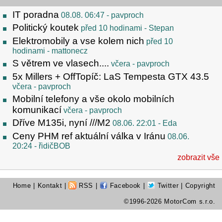
IT poradna
08.08. 06:47
- pavproch
Politický koutek
před 10 hodinami
- Stepan
Elektromobily a vse kolem nich
před 10
hodinami
- mattonecz
S větrem ve vlasech....
včera
- pavproch
5x Millers + OffTopíč: LaS Tempesta GTX 43.5
včera
- pavproch
Mobilní telefony a vše okolo mobilních
komunikací
včera
- pavproch
Dříve M135i, nyní ///M2
08.06. 22:01
- Eda
Ceny PHM ref aktuální válka v Iránu
08.06.
20:24
- řidičBOB
zobrazit vše
Home
|
Kontakt
|
RSS
|
Facebook
|
Twitter
| Copyright
©1996-2026 MotorCom s.r.o.