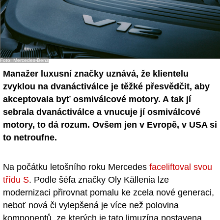
Foto: Mercedes-Benz
Manažer luxusní značky uznává, že klientelu
zvyklou na dvanáctiválce je těžké přesvědčit, aby
akceptovala byť osmiválcové motory. A tak jí
sebrala dvanáctiválce a vnucuje jí osmiválcové
motory, to dá rozum. Ovšem jen v Evropě, v USA si
to netroufne.
Na počátku letošního roku Mercedes
faceliftoval svou
třídu S
. Podle šéfa značky Oly Källenia lze
modernizaci přirovnat pomalu ke zcela nové generaci,
neboť nová či vylepšená je více než polovina
komponentů, ze kterých je tato limuzína postavena.