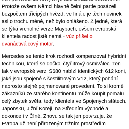
Protože ovšem Němci hlavně čelní partie posázeli
bezpočtem třícípých hvězd, ve finále je těch novinek
asi o trochu méně, než bylo ohlášeno. Z jedné, která
se týká vrcholné verze Maybach, ovšem evropská
klientela radost jistě nemá -
vůz přišel o
dvanáctiválcový motor
.
Mercedes se tento krok rozhodl kompenzovat hybridní
technikou, které se dočkal čtyřlitrový osmiválec. Ten
tak v evropské verzi S680 nabízí identických 612 koní,
jaké jsou spojené s šestilitrovým V12, který pohání
naprosto stejně pojmenované provedení. To si kromě
zákazníků ze starého kontinentu může koupit pomalu
celý zbytek světa, tedy klientela ve Spojených státech,
Japonsku, Jižní Koreji, na Středním východě a
dokonce i v Číně. Znovu se tak jen potvrzuje, že
Evropa už není přirozeným tržním prostředím.