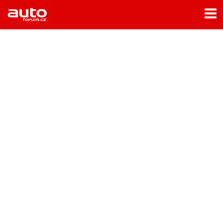
Menu
Home
Rubriky
- Testy aut
- Jízdní dojmy a další testy
- Bleskovky
- Představení
- Fascinace a historie
- Život řidiče
- Tuning
- Technika
- Zajímavosti