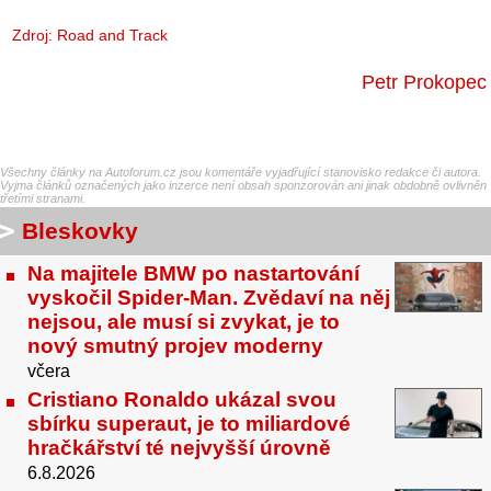
Zdroj:
Road and Track
Petr Prokopec
Všechny články na Autoforum.cz jsou komentáře vyjadřující stanovisko redakce či autora.
Vyjma článků označených jako inzerce není obsah sponzorován ani jinak obdobně ovlivněn
třetími stranami.
Bleskovky
Na majitele BMW po nastartování
vyskočil Spider-Man. Zvědaví na něj
nejsou, ale musí si zvykat, je to
nový smutný projev moderny
včera
Cristiano Ronaldo ukázal svou
sbírku superaut, je to miliardové
hračkářství té nejvyšší úrovně
6.8.2026