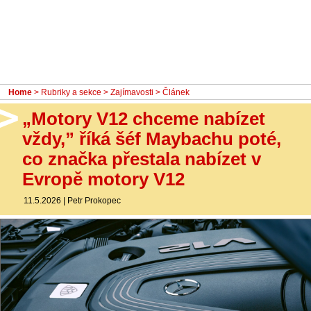
- Ostatní
Diskuzní fórum
Sledujte nás!
Home
>
Rubriky a sekce
>
Zajímavosti
> Článek
„Motory V12 chceme nabízet
vždy,” říká šéf Maybachu poté,
co značka přestala nabízet v
Evropě motory V12
11.5.2026
|
Petr Prokopec