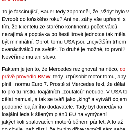
To je fascinující, Bauer tedy zapomněl, že „vždy” bylo v
Evropě do loňského roku? Ani ne, záhy vše upřesnil s
tím, že klientelu ze starého kontinentu počet válců
nezajímá a poptávka po šestilitrové jednotce tak měla
být minimální. Oproti tomu USA jsou „největším trhem
dvanáctiválců na světě“. To druhé je možné, to první?
Nevěříme mu ani slovo.
Faktem je jen to, že Mercedes rezignoval na něco,
co
právě provedlo BMW
, tedy uzpůsobit motor tomu, aby
plnil i normu Euro 7. Prostě si Mercedes řekl, že dělat
to pro tu hrstku loajálních „zoufalců” nebude. V USA to
dělat nemusí, a tak se tváří jako „king” a vytváří dojem
podobně loajálního dodavatele. Tady byl donedávna
loajální leda k šíleným plánů EU na vymýcení
jakýchkoli spalovacích motorů během pár let. A to až
do chvíle, než zjistil, že by tím dříve vymýtil sám sebe.