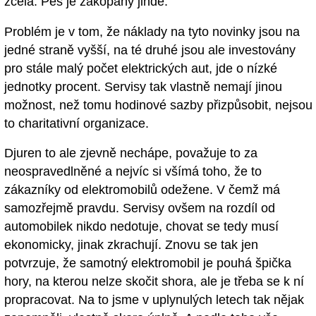
zcela. Pes je zakopaný jinde.
Problém je v tom, že náklady na tyto novinky jsou na
jedné straně vyšší, na té druhé jsou ale investovány
pro stále malý počet elektrických aut, jde o nízké
jednotky procent. Servisy tak vlastně nemají jinou
možnost, než tomu hodinové sazby přizpůsobit, nejsou
to charitativní organizace.
Djuren to ale zjevně nechápe, považuje to za
neospravedlněné a nejvíc si všímá toho, že to
zákazníky od elektromobilů odežene. V čemž má
samozřejmě pravdu. Servisy ovšem na rozdíl od
automobilek nikdo nedotuje, chovat se tedy musí
ekonomicky, jinak zkrachují. Znovu se tak jen
potvrzuje, že samotný elektromobil je pouhá špička
hory, na kterou nelze skočit shora, ale je třeba se k ní
propracovat. Na to jsme v uplynulých letech tak nějak