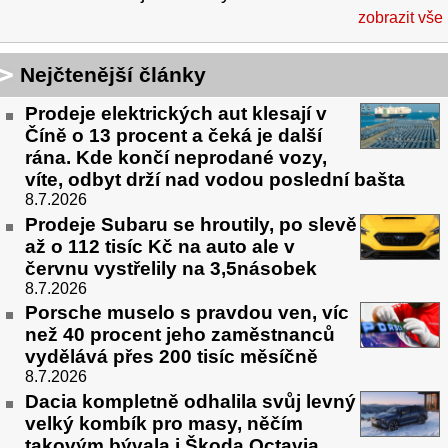
zobrazit vše
Nejčtenější články
Prodeje elektrických aut klesají v
Číně o 13 procent a čeká je další
rána. Kde končí neprodané vozy,
víte, odbyt drží nad vodou poslední bašta
8.7.2026
Prodeje Subaru se hroutily, po slevě
až o 112 tisíc Kč na auto ale v
červnu vystřelily na 3,5násobek
8.7.2026
Porsche muselo s pravdou ven, víc
než 40 procent jeho zaměstnanců
vydělává přes 200 tisíc měsíčně
8.7.2026
Dacia kompletně odhalila svůj levný
velký kombík pro masy, něčím
takovým bývala i Škoda Octavia