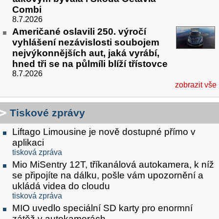
Combi
8.7.2026
Američané oslavili 250. výročí
vyhlášení nezávislosti soubojem
nejvýkonnějších aut, jaká vyrábí,
hned tři se na půlmíli blíží třístovce
8.7.2026
zobrazit vše
Tiskové zprávy
Liftago Limousine je nově dostupné přímo v
aplikaci
tisková zpráva
Mio MiSentry 12T, tříkanálová autokamera, k níž
se připojíte na dálku, pošle vám upozornění a
ukládá videa do cloudu
tisková zpráva
MIO uvedlo speciální SD karty pro enormní
zátěž v autokamerách