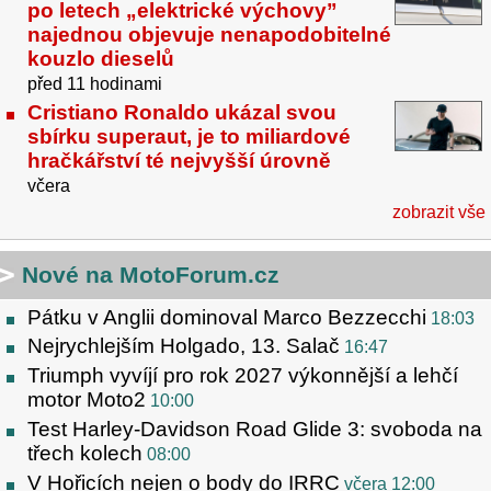
po letech „elektrické výchovy”
najednou objevuje nenapodobitelné
kouzlo dieselů
před 11 hodinami
Cristiano Ronaldo ukázal svou
sbírku superaut, je to miliardové
hračkářství té nejvyšší úrovně
včera
zobrazit vše
Nové na MotoForum.cz
Pátku v Anglii dominoval Marco Bezzecchi
18:03
Nejrychlejším Holgado, 13. Salač
16:47
Triumph vyvíjí pro rok 2027 výkonnější a lehčí
motor Moto2
10:00
Test Harley-Davidson Road Glide 3: svoboda na
třech kolech
08:00
V Hořicích nejen o body do IRRC
včera 12:00