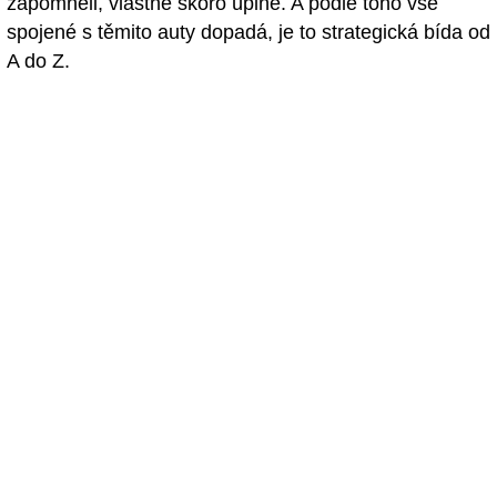
zapomněli, vlastně skoro úplně. A podle toho vše
spojené s těmito auty dopadá, je to strategická bída od
A do Z.