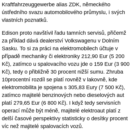
Kraftfahrzeuggewerbe alias ZDK, německého
ústředního svazu automobilového průmyslu, i svých
vlastních poznatků.
Edison proto navštívil řadu tamních servisů, přičemž
za příklad dává dealerství Volkswagenu v Dolním
Sasku. To si za práci na elektromobilech účtuje v
případě mechaniky či elektroniky 212,90 Eur (5 200
Kč), zatímco u spalovacího vozu jde o 159 Eur (3 900
Kč), tedy o přibližně 30 procent nižší sumu. Zhruba
10procentní rozdíl se platí rovněž v lakovně, kde
elektromobilita je spojena s 305,83 Eury (7 500 Kč),
zatímco majitelé benzinových nebo dieselových aut
platí 279,65 Eur (6 800 Kč). I když tedy servisních
operací může být méně, majitelé elektroaut platí z
delší časové perspektivy statisticky o desítky procent
víc než majitelé spalovacích vozů.