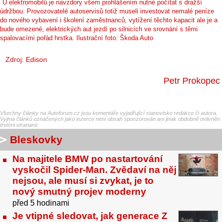
U elektromobilů je navzdory všem prohlášením nutné počítat s dražší
údržbou. Provozovatelé autoservisů totiž museli investovat nemalé peníze
do nového vybavení i školení zaměstnanců, vytížení těchto kapacit ale je a
bude omezené, elektrických aut jezdí po silnicích ve srovnání s těmi
spalovacími pořád hrstka. Ilustrační foto: Škoda Auto
Zdroj:
Edison
Petr Prokopec
Všechny články na Autoforum.cz jsou komentáře vyjadřující stanovisko redakce či autora.
Vyjma článků označených jako inzerce není obsah sponzorován ani jinak obdobně ovlivněn
třetími stranami.
Bleskovky
Na majitele BMW po nastartování
vyskočil Spider-Man. Zvědaví na něj
nejsou, ale musí si zvykat, je to
nový smutný projev moderny
před 5 hodinami
Je vtipné sledovat, jak generace Z