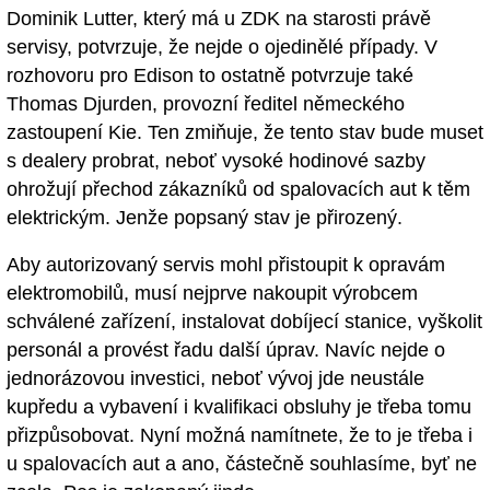
Dominik Lutter, který má u ZDK na starosti právě
servisy, potvrzuje, že nejde o ojedinělé případy. V
rozhovoru pro Edison to ostatně potvrzuje také
Thomas Djurden, provozní ředitel německého
zastoupení Kie. Ten zmiňuje, že tento stav bude muset
s dealery probrat, neboť vysoké hodinové sazby
ohrožují přechod zákazníků od spalovacích aut k těm
elektrickým. Jenže popsaný stav je přirozený.
Aby autorizovaný servis mohl přistoupit k opravám
elektromobilů, musí nejprve nakoupit výrobcem
schválené zařízení, instalovat dobíjecí stanice, vyškolit
personál a provést řadu další úprav. Navíc nejde o
jednorázovou investici, neboť vývoj jde neustále
kupředu a vybavení i kvalifikaci obsluhy je třeba tomu
přizpůsobovat. Nyní možná namítnete, že to je třeba i
u spalovacích aut a ano, částečně souhlasíme, byť ne