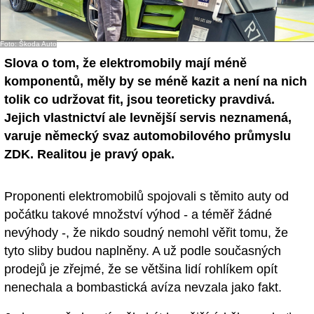
- Ostatní
Foto: Škoda Auto
Diskuzní fórum
Slova o tom, že elektromobily mají méně
Sledujte nás!
komponentů, měly by se méně kazit a není na nich
tolik co udržovat fit, jsou teoreticky pravdivá.
Jejich vlastnictví ale levnější servis neznamená,
varuje německý svaz automobilového průmyslu
ZDK. Realitou je pravý opak.
Proponenti elektromobilů spojovali s těmito auty od
počátku takové množství výhod - a téměř žádné
nevýhody -, že nikdo soudný nemohl věřit tomu, že
tyto sliby budou naplněny. A už podle současných
prodejů je zřejmé, že se většina lidí rohlíkem opít
nenechala a bombastická avíza nevzala jako fakt.