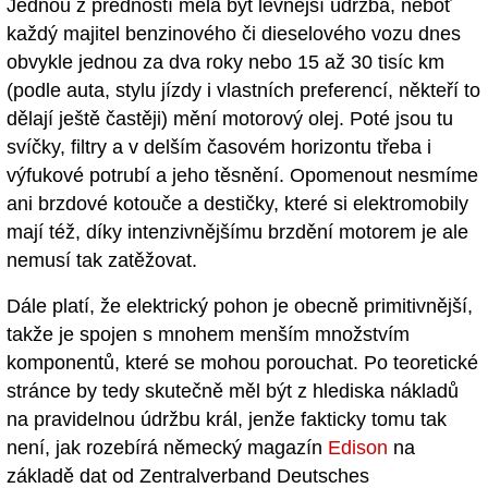
Jednou z předností měla být levnější údržba, neboť
každý majitel benzinového či dieselového vozu dnes
obvykle jednou za dva roky nebo 15 až 30 tisíc km
(podle auta, stylu jízdy i vlastních preferencí, někteří to
dělají ještě častěji) mění motorový olej. Poté jsou tu
svíčky, filtry a v delším časovém horizontu třeba i
výfukové potrubí a jeho těsnění. Opomenout nesmíme
ani brzdové kotouče a destičky, které si elektromobily
mají též, díky intenzivnějšímu brzdění motorem je ale
nemusí tak zatěžovat.
Dále platí, že elektrický pohon je obecně primitivnější,
takže je spojen s mnohem menším množstvím
komponentů, které se mohou porouchat. Po teoretické
stránce by tedy skutečně měl být z hlediska nákladů
na pravidelnou údržbu král, jenže fakticky tomu tak
není, jak rozebírá německý magazín
Edison
na
základě dat od Zentralverband Deutsches