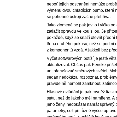
neboť jejich odstranění nemůže probě
výměnu dvou chladících pump, které n
se pohonné ústrojí začne přehřívat.
Jako zlomené se pak jevilo i víčko od d
zatlačit opravdu velkou silou. Je přito
pokaždé, když se snaží otevřít přední
třeba druhého pokusu, než se pod ni 
z komponentů vzdá. A jakkoli bez předn
Výčet softwarových potíží je ještě větší
aktualizovat. Občas pak Fenske přišel
ani přerušovač směrových světel. Mobil
sedan nedokázal rozpoznat, problémy m
pravidelně nemohl zamknout, zatímco j
Hlasové ovládání je pak rovněž fiasko
státu, než do jakého měl namířeno. A
jeho ženy, nedokázal nahrát správný p
parametry, což při různé výšce opravd
správného profilu, zvláště když se n