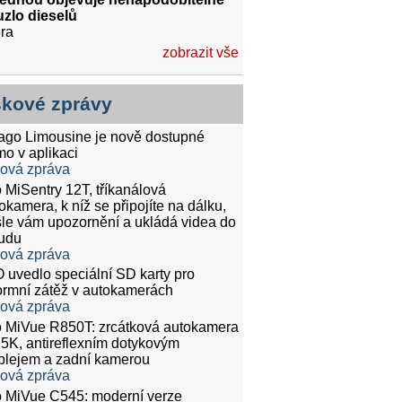
zlo dieselů
ra
zobrazit vše
skové zprávy
tago Limousine je nově dostupné
mo v aplikaci
ková zpráva
 MiSentry 12T, tříkanálová
okamera, k níž se připojíte na dálku,
le vám upozornění a ukládá videa do
udu
ková zpráva
 uvedlo speciální SD karty pro
rmní zátěž v autokamerách
ková zpráva
 MiVue R850T: zrcátková autokamera
.5K, antireflexním dotykovým
plejem a zadní kamerou
ková zpráva
 MiVue C545: moderní verze