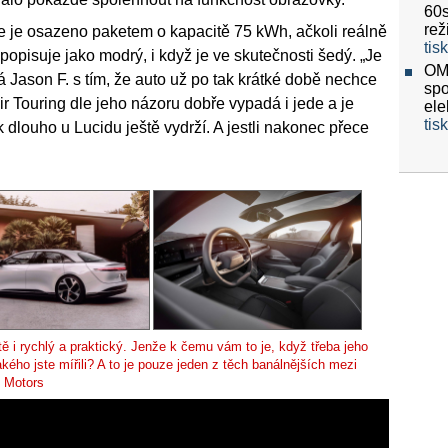
60
re
že je osazeno paketem o kapacitě 75 kWh, ačkoli reálně
tis
opisuje jako modrý, i když je ve skutečnosti šedý. „Je
OMV
Jason F. s tím, že auto už po tak krátké době nechce
spo
Air Touring dle jeho názoru dobře vypadá i jede a je
ele
tis
k dlouho u Lucidu ještě vydrží. A jestli nakonec přece
tě i rychlý a praktický. Jenže k čemu vám to je, když třeba jeho
kého jste mířili? A to je pouze jeden z těch banálnějších mezi
d Motors