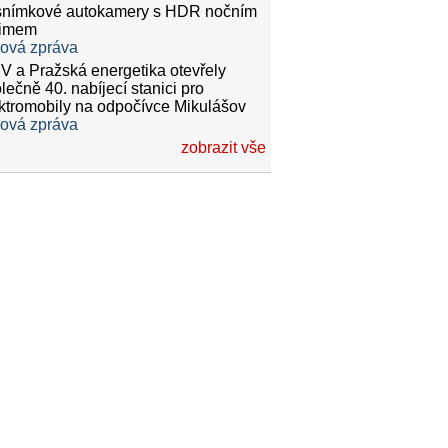
snímkové autokamery s HDR nočním
žimem
ková zpráva
 a Pražská energetika otevřely
lečně 40. nabíjecí stanici pro
ktromobily na odpočívce Mikulášov
ková zpráva
zobrazit vše