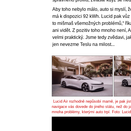
Aby toho nebylo málo, auto si myslí, 
má k dispozici 92 kWh. Lucid pak vůz p
to mišmaš všemožných problémů,“ říká 
ani vidět. Z pozitiv toho mnoho není, 
velmi praktický. Jsme tedy zvědavi, ja
jen nevezme Teslu na milost...
Lucid Air rozhodně nepůsobí marně, je pak jis
navigace vás dovede do jiného státu, než do ja
mnoha problémy, kterými auto trpí. Foto: Luci