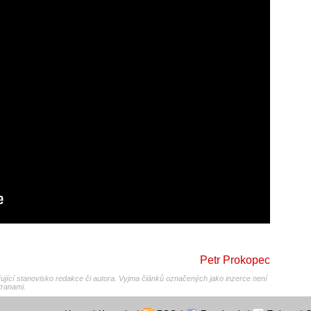
Petr Prokopec
jící stanovisko redakce či autora. Vyjma článků označených jako inzerce není
tranami.