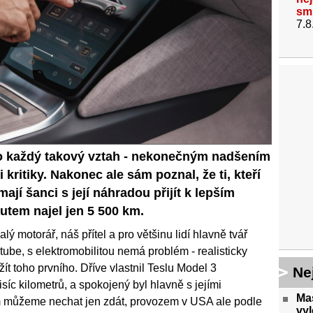
sm
7.8
ako každý takový vztah - nekonečným nadšením
kritiky. Nakonec ale sám poznal, že ti, kteří
ají šanci s její náhradou přijít k lepším
utem najel jen 5 500 km.
ý motorář, náš přítel a pro většinu lidí hlavně tvář
be, s elektromobilitou nemá problém - realisticky
žít toho prvního. Dříve vlastnil Teslu Model 3
Ne
síc kilometrů, a spokojený byl hlavně s jejími
Mas
om můžeme nechat jen zdát, provozem v USA ale podle
vyl