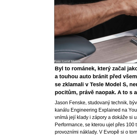
Foto: Lucid Motors
Byl to románek, který začal j
a touhou auto bránit před všemi 
se zklamali v Tesle Model S, nem
pocitům, právě naopak. A to s a
Jason Fenske, studovaný technik, býval
kanálu Engineering Explained na Youtu
vnímá její klady i zápory a dokáže si u
Performance, se kterou ujel přes 100 ti
provozními náklady. V Evropě si o t