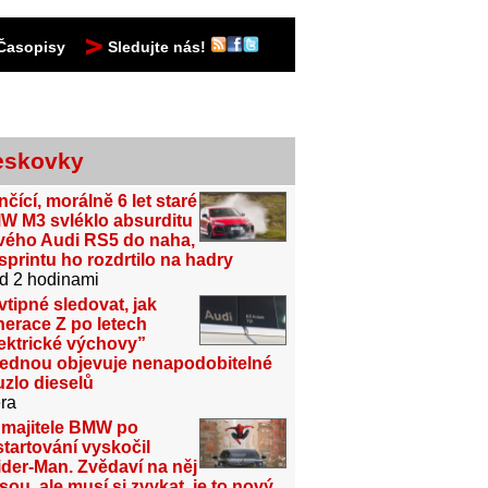
Časopisy
Sledujte nás!
eskovky
čící, morálně 6 let staré
W M3 svléklo absurditu
vého Audi RS5 do naha,
sprintu ho rozdrtilo na hadry
d 2 hodinami
vtipné sledovat, jak
erace Z po letech
ektrické výchovy”
jednou objevuje nenapodobitelné
zlo dieselů
ra
 majitele BMW po
tartování vyskočil
der-Man. Zvědaví na něj
sou, ale musí si zvykat, je to nový