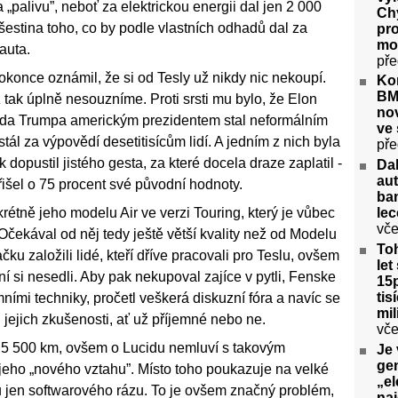
 „palivu”, neboť za elektrickou energii dal jen 2 000
Ch
i šestina toho, co by podle vlastních odhadů dal za
pro
mot
auta.
pře
dokonce oznámil, že si od Tesly už nikdy nic nekoupí.
Kon
BM
 tak úplně nesouzníme. Proti srsti mu bylo, že Elon
no
lda Trumpa americkým prezidentem stal neformálním
ve 
tál za výpovědí desetitisícům lidí. A jedním z nich byla
pře
dopustil jistého gesta, za které docela draze zaplatil -
Da
aut
šel o 75 procent své původní hodnoty.
ban
rétně jeho modelu Air ve verzi Touring, který je vůbec
lec
vče
Očekával od něj tedy ještě větší kvality než od Modelu
Toh
ku založili lidé, kteří dříve pracovali pro Teslu, ovšem
let
 si nesedli. Aby pak nekupoval zajíce v pytli, Fenske
15p
tis
emními techniky, pročetl veškerá diskuzní fóra a navíc se
mil
l jejich zkušenosti, ať už příjemné nebo ne.
vče
l 5 500 km, ovšem o Lucidu nemluví s takovým
Je 
gen
jeho „nového vztahu”. Místo toho poukazuje na velké
„el
u jen softwarového rázu. To je ovšem značný problém,
na