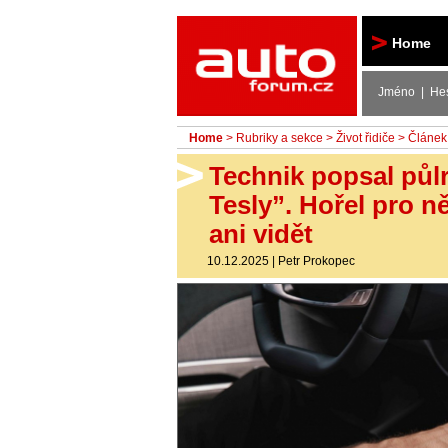
Autoforum
Home
Jméno | He
Home
>
Rubriky a sekce
>
Život řidiče
> Článek
Technik popsal půl
Tesly”. Hořel pro n
ani vidět
10.12.2025
|
Petr Prokopec