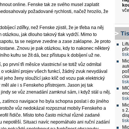
hnout online. Fenske tak ze svého musel zaplatit
kou
vče
edosahovaly požadované rychlosti, načež hrozilo, že
obíjecí zdířky, než Fenske zjistil, že je třeba na něj
Ti
m otázkou, jak dlouho takový tlak vydrží. Mimo to
 kapotu, ta se nejprve zvedne a zase zaklapne. Je proto
Lif
dostane. Znovu je pak otázkou, kdy to nakonec některý
pří
tis
ího kufru se žít dá, bez přístupu k dobíjení už ne.
Mio
, po první tři měsíce vlastnictví se totiž vůz odmítal
aut
poš
 o vokální projev všech funkcí, žádný zvuk nevydával
clo
 jeho ženy sloužící jako klíč od vozu pak elektrický
tis
ěl ale i s Fenskeho přístrojem. Jason jej tak
MIO
indy se vůz znenadání zamknul sám, i když stál u něj.
eno
tis
, zatímco navigace ho byla schopna poslat i do jiného
Mio
 protože vůz nedokázal rozpoznat mobily Fenskeho a
s 2
rofil řidiče. Místo toho často míchal různé zadané
dis
tis
u nepotěší. Situaci navíc nepomáhalo ani ruční zadání
Mio
edalo pokaždé spolehnout na funkčnost obrazovky.