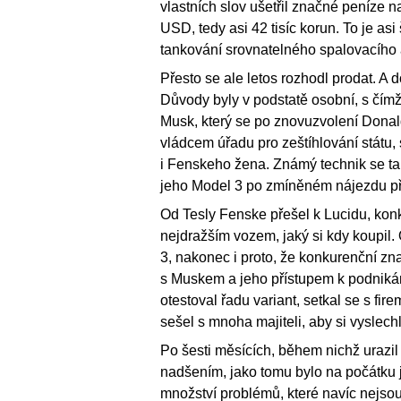
vlastních slov ušetřil značné peníze na
USD, tedy asi 42 tisíc korun. To je as
tankování srovnatelného spalovacího 
Přesto se ale letos rozhodl prodat. A 
Důvody byly v podstatě osobní, s čímž
Musk, který se po znovuzvolení Dona
vládcem úřadu pro zeštíhlování státu, s
i Fenskeho žena. Známý technik se tak 
jeho Model 3 po zmíněném nájezdu při
Od Tesly Fenske přešel k Lucidu, konk
nejdražším vozem, jaký si kdy koupil. 
3, nakonec i proto, že konkurenční znač
s Muskem a jeho přístupem k podnikání
otestoval řadu variant, setkal se s fir
sešel s mnoha majiteli, aby si vyslech
Po šesti měsících, během nichž urazi
nadšením, jako tomu bylo na počátku 
množství problémů, které navíc nejso