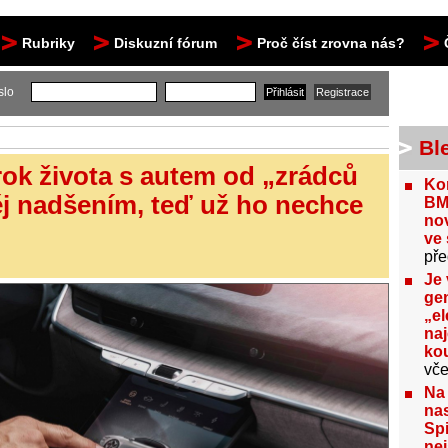
Rubriky
Diskuzní fórum
Proč číst zrovna nás?
slo
Bl
rok života s autem od „zrádců
Kon
ěj nadšením, teď už ho nechce
BM
no
ve 
pře
Je 
gen
„el
na
kou
vče
Na
nas
Spi
nej