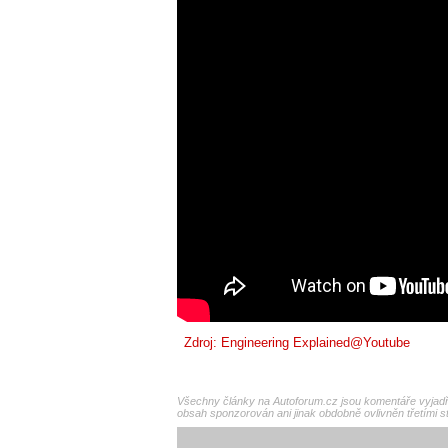
Zdroj:
Engineering Explained@Youtube
Všechny články na Autoforum.cz jsou komentáře vyjadřu
obsah sponzorován ani jinak obdobně ovlivněn třetími s