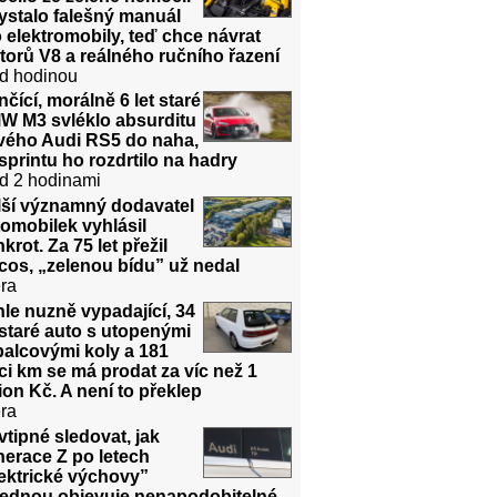
ystalo falešný manuál
 elektromobily, teď chce návrat
orů V8 a reálného ručního řazení
d hodinou
čící, morálně 6 let staré
W M3 svléklo absurditu
vého Audi RS5 do naha,
sprintu ho rozdrtilo na hadry
d 2 hodinami
lší významný dodavatel
omobilek vyhlásil
krot. Za 75 let přežil
cos, „zelenou bídu” už nedal
ra
le nuzně vypadající, 34
 staré auto s utopenými
alcovými koly a 181
íci km se má prodat za víc než 1
ion Kč. A není to překlep
ra
vtipné sledovat, jak
erace Z po letech
ektrické výchovy”
jednou objevuje nenapodobitelné