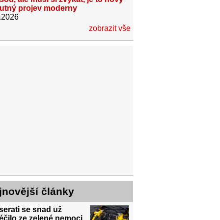
utný projev moderny
.2026
zobrazit vše
jnovější články
erati se snad už
éčilo ze zelené nemoci.