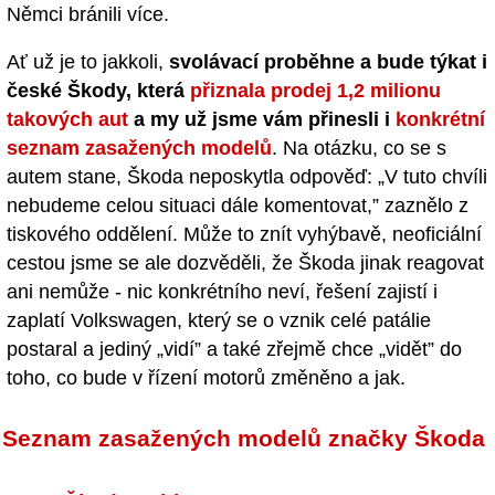
Němci bránili více.
Ať už je to jakkoli,
svolávací proběhne a bude týkat i
české Škody, která
přiznala prodej 1,2 milionu
takových aut
a my už jsme vám přinesli i
konkrétní
seznam zasažených modelů
. Na otázku, co se s
autem stane, Škoda neposkytla odpověď: „V tuto chvíli
nebudeme celou situaci dále komentovat,” zaznělo z
tiskového oddělení. Může to znít vyhýbavě, neoficiální
cestou jsme se ale dozvěděli, že Škoda jinak reagovat
ani nemůže - nic konkrétního neví, řešení zajistí i
zaplatí Volkswagen, který se o vznik celé patálie
postaral a jediný „vidí” a také zřejmě chce „vidět” do
toho, co bude v řízení motorů změněno a jak.
Seznam zasažených modelů značky Škoda