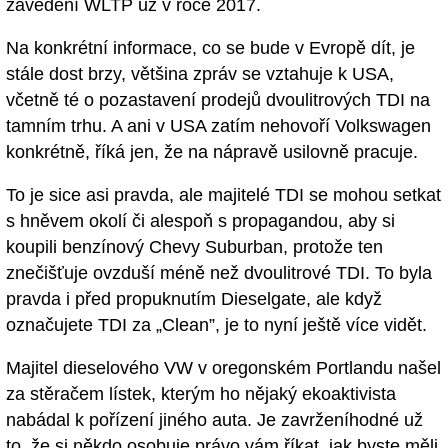
zavedení WLTP už v roce 2017.
Na konkrétní informace, co se bude v Evropě dít, je
stále dost brzy, většina zpráv se vztahuje k USA,
včetně té o pozastavení prodejů dvoulitrových TDI na
tamním trhu. A ani v USA zatím nehovoří Volkswagen
konkrétně, říká jen, že na nápravě usilovně pracuje.
To je sice asi pravda, ale majitelé TDI se mohou setkat
s hněvem okolí či alespoň s propagandou, aby si
koupili benzínový Chevy Suburban, protože ten
znečišťuje ovzduší méně než dvoulitrové TDI. To byla
pravda i před propuknutím Dieselgate, ale když
označujete TDI za „Clean”, je to nyní ještě více vidět.
Majitel dieselového VW v oregonském Portlandu našel
za stěračem lístek, kterým ho nějaký ekoaktivista
nabádal k pořízení jiného auta. Je zavrženíhodné už
to, že si někdo osobuje právo vám říkat, jak byste měli