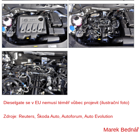
Dieselgate se v EU nemusí téměř vůbec projevit (ilustrační foto)
Zdroje:
Reuters
, Škoda Auto, Autoforum,
Auto Evolution
Marek Bednář