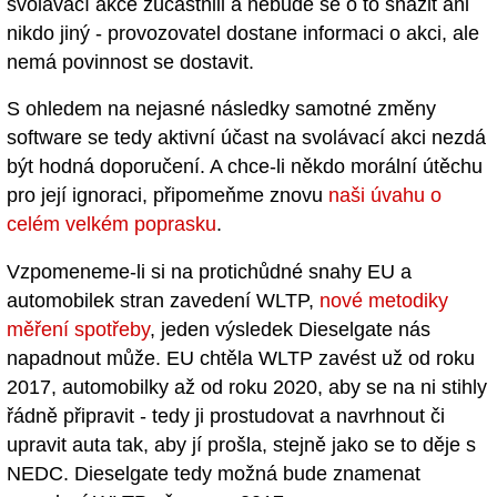
svolávací akce zúčastnili a nebude se o to snažit ani
nikdo jiný - provozovatel dostane informaci o akci, ale
nemá povinnost se dostavit.
S ohledem na nejasné následky samotné změny
software se tedy aktivní účast na svolávací akci nezdá
být hodná doporučení. A chce-li někdo morální útěchu
pro její ignoraci, připomeňme znovu
naši úvahu o
celém velkém poprasku
.
Vzpomeneme-li si na protichůdné snahy EU a
automobilek stran zavedení WLTP,
nové metodiky
měření spotřeby
, jeden výsledek Dieselgate nás
napadnout může. EU chtěla WLTP zavést už od roku
2017, automobilky až od roku 2020, aby se na ni stihly
řádně připravit - tedy ji prostudovat a navrhnout či
upravit auta tak, aby jí prošla, stejně jako se to děje s
NEDC. Dieselgate tedy možná bude znamenat