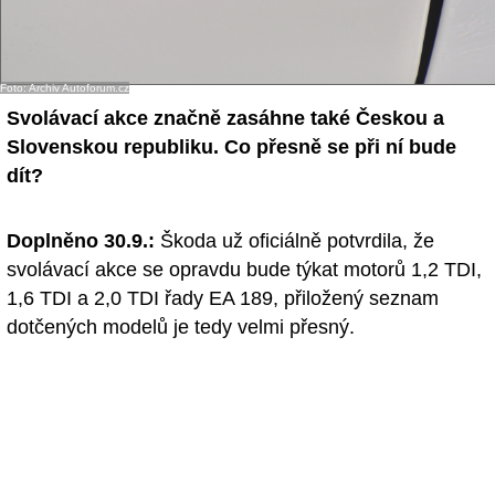
- Ostatní
Diskuzní fórum
Foto: Archiv Autoforum.cz
Svolávací akce značně zasáhne také Českou a
Sledujte nás!
Slovenskou republiku. Co přesně se při ní bude
dít?
Doplněno 30.9.:
Škoda už oficiálně potvrdila, že
svolávací akce se opravdu bude týkat motorů 1,2 TDI,
1,6 TDI a 2,0 TDI řady EA 189, přiložený seznam
dotčených modelů je tedy velmi přesný.