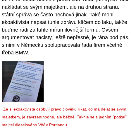
nakládat se svým majetkem, ale na druhou stranu,
státní správa se často nechová jinak. Také mohl
ekoaktivista napsat tuhle zprávu klíčem do laku, takže
buďme rádi za tuhle mírumilovnější formu. Ovšem
argumentovat nacisty, ještě nepřesně, je rána pod pás,
s nimi v Německu spolupracovala řada firem včetně
třeba BMW...
Že si ekoaktivisté osobují právo člověku říkat, co má dělat se svým
majetkem, je zavrženíhodné, ale běžné. Takhle se s jedním "potkal"
majitel dieselového VW v Portlandu