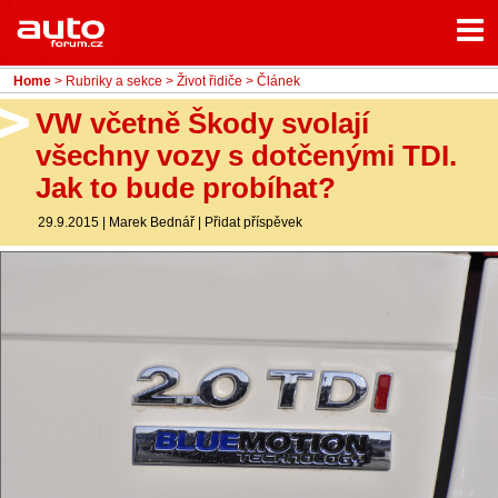
Menu
Home
Rubriky
Home
>
Rubriky a sekce
>
Život řidiče
> Článek
- Testy aut
VW včetně Škody svolají
všechny vozy s dotčenými TDI.
- Jízdní dojmy a další testy
Jak to bude probíhat?
- Bleskovky
29.9.2015
|
Marek Bednář
|
Přidat příspěvek
- Představení
- Fascinace a historie
- Život řidiče
- Tuning
- Technika
- Zajímavosti