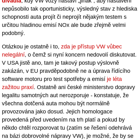
divadla
, kdy VW vozy nastaví „jinak”, aby nastavení
nepůsobilo tak oportunisticky, výsledný stav z hlediska
schopnosti auta projít či neprojít nějakým testem s
určitou hladinou emisí NOx ale bude zřejmě velmi
podobný.
Otázkou je ostatně i to,
zda je přístup VW vůbec
nelegální
, o čemž si nyní koncern nedovolí diskutovat.
V USA jistě ano, tam je takový postup výslovně
zakázán, v EU pravděpodobně ne a úprava řídícího
software motoru pro test spotřeby a emisí
je léta
zažitou praxí
. Ostatně ani české ministerstvo dopravy
legalitu samotných aut nerozporuje - konstatuje, že
všechna dotčená auta mohou být normálně
provozována jako dosud. Jejich homologace
provedená před uvedením na trh platí a pokud by
někdo chtěl rozporovat tu (zatím se řešení odehrává
na bázi dobrovolné nápravy VW), je možné, že by se