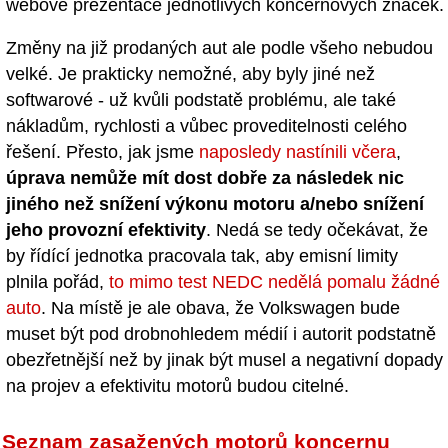
webové prezentace jednotlivých koncernových značek.
Změny na již prodaných aut ale podle všeho nebudou
velké. Je prakticky nemožné, aby byly jiné než
softwarové - už kvůli podstatě problému, ale také
nákladům, rychlosti a vůbec proveditelnosti celého
řešení. Přesto, jak jsme
naposledy nastínili včera
,
úprava nemůže mít dost dobře za následek nic
jiného než snížení výkonu motoru a/nebo snížení
jeho provozní efektivity
. Nedá se tedy očekávat, že
by řídící jednotka pracovala tak, aby emisní limity
plnila pořád,
to mimo test NEDC nedělá pomalu žádné
auto
. Na místě je ale obava, že Volkswagen bude
muset být pod drobnohledem médií i autorit podstatně
obezřetnější než by jinak být musel a negativní dopady
na projev a efektivitu motorů budou citelné.
Seznam zasažených motorů koncernu