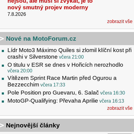
nejsou, ale musí si zvykat, je to
nový smutný projev moderny
7.8.2026
zobrazit vše
Nové na MotoForum.cz
Lídr Moto3 Máximo Quiles si zlomil klíční kost při
crashi v Silverstone
včera 21:00
O titulu v ESR se dnes v Hořicích nerozhodlo
včera 20:00
Vítězem Sprint Race Martin před Ogurou a
Bezzecchim
včera 17:33
Pole Position pro Guevaru, 6. Salač
včera 16:30
MotoGP-Qualifying: Převaha Aprilie
včera 16:13
zobrazit vše
Nejnovější články