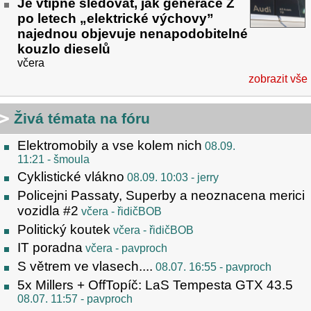
Je vtipné sledovat, jak generace Z
po letech „elektrické výchovy”
najednou objevuje nenapodobitelné
kouzlo dieselů
včera
zobrazit vše
Živá témata na fóru
Elektromobily a vse kolem nich
08.09.
11:21
- šmoula
Cyklistické vlákno
08.09. 10:03
- jerry
Policejni Passaty, Superby a neoznacena merici
vozidla #2
včera
- řidičBOB
Politický koutek
včera
- řidičBOB
IT poradna
včera
- pavproch
S větrem ve vlasech....
08.07. 16:55
- pavproch
5x Millers + OffTopíč: LaS Tempesta GTX 43.5
08.07. 11:57
- pavproch