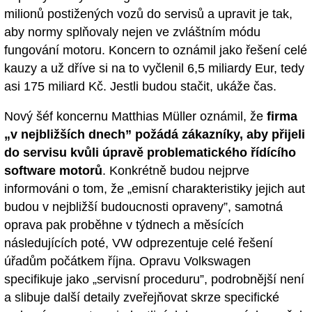
milionů postižených vozů do servisů a upravit je tak,
aby normy splňovaly nejen ve zvláštním módu
fungování motoru. Koncern to oznámil jako řešení celé
kauzy a už dříve si na to vyčlenil 6,5 miliardy Eur, tedy
asi 175 miliard Kč. Jestli budou stačit, ukáže čas.
Nový šéf koncernu Matthias Müller oznámil, že
firma
„v nejbližších dnech” požádá zákazníky, aby přijeli
do servisu kvůli úpravě problematického řídícího
software motorů
. Konkrétně budou nejprve
informováni o tom, že „emisní charakteristiky jejich aut
budou v nejbližší budoucnosti opraveny”, samotná
oprava pak proběhne v týdnech a měsících
následujících poté, VW odprezentuje celé řešení
úřadům počátkem října. Opravu Volkswagen
specifikuje jako „servisní proceduru”, podrobnější není
a slibuje další detaily zveřejňovat skrze specifické