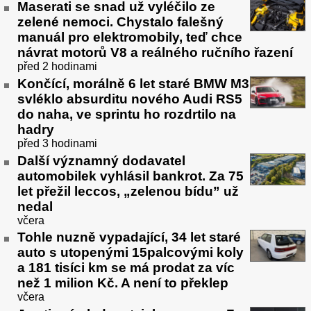
Maserati se snad už vyléčilo ze
zelené nemoci. Chystalo falešný
manuál pro elektromobily, teď chce
návrat motorů V8 a reálného ručního řazení
před 2 hodinami
Končící, morálně 6 let staré BMW M3
svléklo absurditu nového Audi RS5
do naha, ve sprintu ho rozdrtilo na
hadry
před 3 hodinami
Další významný dodavatel
automobilek vyhlásil bankrot. Za 75
let přežil leccos, „zelenou bídu” už
nedal
včera
Tohle nuzně vypadající, 34 let staré
auto s utopenými 15palcovými koly
a 181 tisíci km se má prodat za víc
než 1 milion Kč. A není to překlep
včera