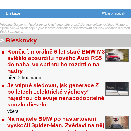
Diskuze
Přidat příspěvek
Všechny články na Autoforum.cz jsou komentáře vyjadřující stanovisko redakce či autora.
Vyjma článků označených jako inzerce není obsah sponzorován ani jinak obdobně ovlivněn
třetími stranami.
Bleskovky
Končící, morálně 6 let staré BMW M3
svléklo absurditu nového Audi RS5
do naha, ve sprintu ho rozdrtilo na
hadry
před 3 hodinami
Je vtipné sledovat, jak generace Z
po letech „elektrické výchovy”
najednou objevuje nenapodobitelné
kouzlo dieselů
včera
Na majitele BMW po nastartování
vyskočil Spider-Man. Zvědaví na něj