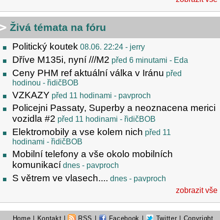
Živá témata na fóru
Politický koutek
08.06. 22:24
- jerry
Dříve M135i, nyní ///M2
před 6 minutami
- Eda
Ceny PHM ref aktuální válka v Iránu
před
hodinou
- řidičBOB
VZKAZY
před 11 hodinami
- pavproch
Policejni Passaty, Superby a neoznacena merici
vozidla #2
před 11 hodinami
- řidičBOB
Elektromobily a vse kolem nich
před 11
hodinami
- řidičBOB
Mobilní telefony a vše okolo mobilních
komunikací
dnes
- pavproch
S větrem ve vlasech....
dnes
- pavproch
zobrazit vše
Home
|
Kontakt
|
RSS
|
Facebook
|
Twitter
| Copyright