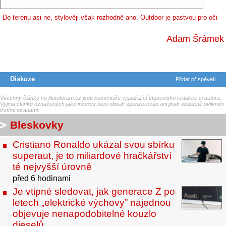
Do terénu asi ne, stylověji však rozhodně ano. Outdoor je pastvou pro oči
Adam Šrámek
Diskuze
Přidat příspěvek
Všechny články na Autoforum.cz jsou komentáře vyjadřující stanovisko redakce či autora.
Vyjma článků označených jako inzerce není obsah sponzorován ani jinak obdobně ovlivněn
třetími stranami.
Bleskovky
Cristiano Ronaldo ukázal svou sbírku
superaut, je to miliardové hračkářství
té nejvyšší úrovně
před 6 hodinami
Je vtipné sledovat, jak generace Z po
letech „elektrické výchovy” najednou
objevuje nenapodobitelné kouzlo
dieselů