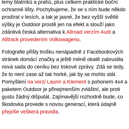
lemy blatníků a prahů, plus celkem praktické boční
ochranné lišty. Pochybujeme, že se s ním bude někdo
prodírat v lesích, a tak je jasné, že bez vyšší světlé
výšky je Outdoor prostě jen na efekt a slouží jako
zdánlivá česká alternativa k
Allroad verzím Audi
a
Alltrack provedením Volkswagenu
.
Fotografie přišly trošku nenápadně z Facebookových
stránek domácí značky a ještě méně okatě zabruslila
nová sada do ceníku bez tiskové zprávy. Zdá se tedy,
že to není zase až tak horké, jak by se mohlo stát.
Pomyšlení
na verzi Laurin a Klement
s pohonem 4x4 a
paketem Outdoor je přinejmenším zvláštní, ale proti
gustu žádný dišputát. Zajímavější rozhodně bude, co
škodovka provede s novou generací, která údajně
přepíše veškerá pravidla
.