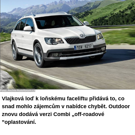
Foto: Archiv Autoforum.cz
Vlajková loď k loňskému faceliftu přidává to, co
snad mohlo zájemcům v nabídce chybět. Outdoor
znovu dodává verzi Combi „off-roadové
”oplastování.