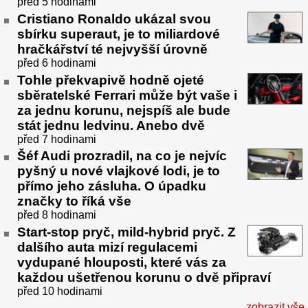
před 5 hodinami
Cristiano Ronaldo ukázal svou
sbírku superaut, je to miliardové
hračkářství té nejvyšší úrovně
před 6 hodinami
Tohle překvapivě hodně ojeté
sběratelské Ferrari může být vaše i
za jednu korunu, nejspíš ale bude
stát jednu ledvinu. Anebo dvě
před 7 hodinami
Šéf Audi prozradil, na co je nejvíc
pyšný u nové vlajkové lodi, je to
přímo jeho zásluha. O úpadku
značky to říká vše
před 8 hodinami
Start-stop pryč, mild-hybrid pryč. Z
dalšího auta mizí regulacemi
vydupané hlouposti, které vás za
každou ušetřenou korunu o dvě připraví
před 10 hodinami
zobrazit vše