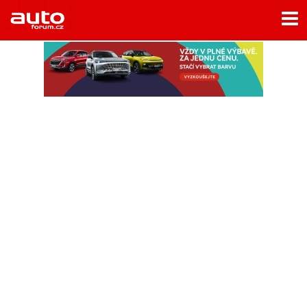
Menu
Home
Rubriky
- Testy aut
- Jízdní dojmy a další testy
- Bleskovky
- Představení
- Fascinace a historie
- Život řidiče
- Tuning
- Technika
- Zajímavosti