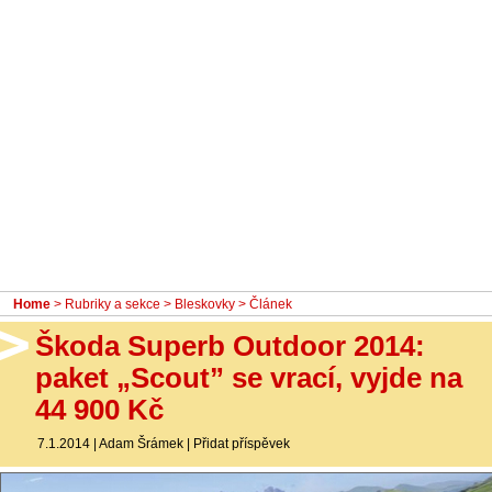
- Ostatní
Diskuzní fórum
Sledujte nás!
Home
>
Rubriky a sekce
>
Bleskovky
> Článek
Škoda Superb Outdoor 2014:
paket „Scout” se vrací, vyjde na
44 900 Kč
7.1.2014
|
Adam Šrámek
|
Přidat příspěvek