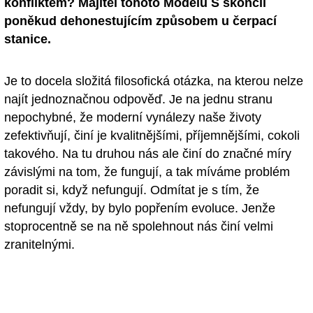
konfliktem? Majitel tohoto Modelu S skončil
poněkud dehonestujícím způsobem u čerpací
stanice.
Je to docela složitá filosofická otázka, na kterou nelze
najít jednoznačnou odpověď. Je na jednu stranu
nepochybné, že moderní vynálezy naše životy
zefektivňují, činí je kvalitnějšími, příjemnějšími, cokoli
takového. Na tu druhou nás ale činí do značné míry
závislými na tom, že fungují, a tak míváme problém
poradit si, když nefungují. Odmítat je s tím, že
nefungují vždy, by bylo popřením evoluce. Jenže
stoprocentně se na ně spolehnout nás činí velmi
zranitelnými.