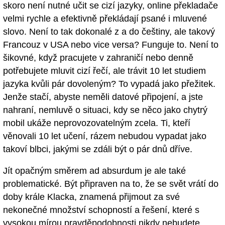
skoro není nutné učit se cizí jazyky, online překladače
velmi rychle a efektivně překládají psané i mluvené
slovo. Není to tak dokonalé z a do češtiny, ale takový
Francouz v USA nebo vice versa? Funguje to. Není to
šikovné, když pracujete v zahraničí nebo denně
potřebujete mluvit cizí řečí, ale trávit 10 let studiem
jazyka kvůli pár dovoleným? To vypadá jako přežitek.
Jenže stačí, abyste neměli datové připojení, a jste
nahraní, nemluvě o situaci, kdy se něco jako chytrý
mobil ukáže neprovozovatelným zcela. Ti, kteří
věnovali 10 let učení, rázem nebudou vypadat jako
takoví blbci, jakými se zdáli být o pár dnů dříve.
Jít opačným směrem ad absurdum je ale také
problematické. Být připraven na to, že se svět vrátí do
doby krále Klacka, znamená přijmout za své
nekonečné množství schopností a řešení, které s
vysokou mírou pravděpodobnosti nikdy nebudete