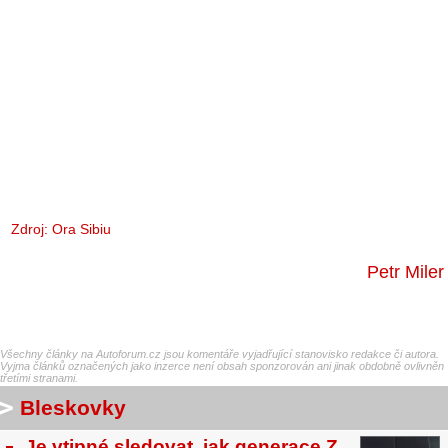
Zdroj:
Ora Sibiu
Petr Miler
Všechny články na Autoforum.cz jsou komentáře vyjadřující stanovisko redakce či autora.
Vyjma článků označených jako inzerce není obsah sponzorován ani jinak obdobně ovlivněn
třetími stranami.
Bleskovky
Je vtipné sledovat, jak generace Z