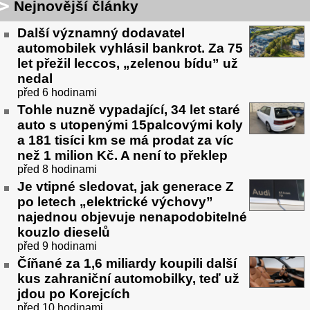
Nejnovější články
Další významný dodavatel
automobilek vyhlásil bankrot. Za 75
let přežil leccos, „zelenou bídu” už
nedal
před 6 hodinami
Tohle nuzně vypadající, 34 let staré
auto s utopenými 15palcovými koly
a 181 tisíci km se má prodat za víc
než 1 milion Kč. A není to překlep
před 8 hodinami
Je vtipné sledovat, jak generace Z
po letech „elektrické výchovy”
najednou objevuje nenapodobitelné
kouzlo dieselů
před 9 hodinami
Číňané za 1,6 miliardy koupili další
kus zahraniční automobilky, teď už
jdou po Korejcích
před 10 hodinami