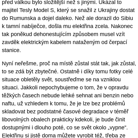
před válkou bylo složitější než s jinými. Ukázal to
majitel Tesly Model S, který se snažil z Ukrajiny dostat
do Rumunska a dojel daleko. Než ale dorazil do Sibiu
k tamní nabíječce, došla mu elektřina zcela. Nakonec
tak poněkud dehonestujícím způsobem musel vzít
zavděk elektrickým kabelem nataženým od čerpací
stanice.
Nyní neřešme, proč na místě zůstal stát tak, jak zůstal,
to se zdá být zbytečné. Ostatně i díky tomu fotky celé
situace obletěly svět, soustřeďme se na vzniklou
situaci. Jakkoli nepochybujeme o tom, že v opravdu
těžkých časech nebude lehké sehnat ani benzin nebo
naftu, už vzhledem k tomu, že je lze bez problémů
skladovat bez podstatné časové degradace v téměř
libovolných obalech prakticky kdekoli, je bude činit
dostupnými i dlouho poté, co se svět okolo „vypne”.
Elektřinu si jistě doma můžete vyrobit též, třeba ze