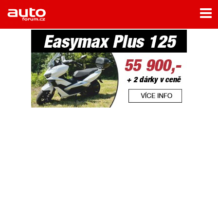
Menu
Home
Rubriky
- Testy aut
- Jízdní dojmy a další testy
- Bleskovky
- Představení
- Fascinace a historie
- Život řidiče
- Tuning
- Technika
- Zajímavosti