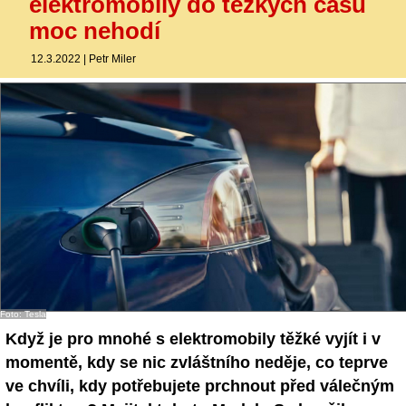
elektromobily do těžkých časů
moc nehodí
12.3.2022
|
Petr Miler
Foto: Tesla
Když je pro mnohé s elektromobily těžké vyjít i v
momentě, kdy se nic zvláštního neděje, co teprve
ve chvíli, kdy potřebujete prchnout před válečným