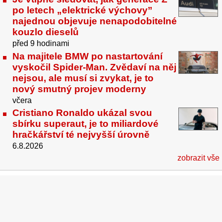
po letech „elektrické výchovy”
najednou objevuje nenapodobitelné
kouzlo dieselů
před 9 hodinami
Na majitele BMW po nastartování
vyskočil Spider-Man. Zvědaví na něj
nejsou, ale musí si zvykat, je to
nový smutný projev moderny
včera
Cristiano Ronaldo ukázal svou
sbírku superaut, je to miliardové
hračkářství té nejvyšší úrovně
6.8.2026
zobrazit vše