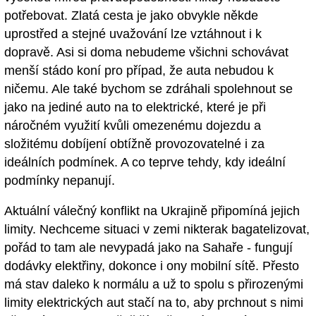
potřebovat. Zlatá cesta je jako obvykle někde
uprostřed a stejné uvažování lze vztáhnout i k
dopravě. Asi si doma nebudeme všichni schovávat
menší stádo koní pro případ, že auta nebudou k
ničemu. Ale také bychom se zdráhali spolehnout se
jako na jediné auto na to elektrické, které je při
náročném využití kvůli omezenému dojezdu a
složitému dobíjení obtížně provozovatelné i za
ideálních podmínek. A co teprve tehdy, kdy ideální
podmínky nepanují.
Aktuální válečný konflikt na Ukrajině připomíná jejich
limity. Nechceme situaci v zemi nikterak bagatelizovat,
pořád to tam ale nevypadá jako na Sahaře - fungují
dodávky elektřiny, dokonce i ony mobilní sítě. Přesto
má stav daleko k normálu a už to spolu s přirozenými
limity elektrických aut stačí na to, aby prchnout s nimi