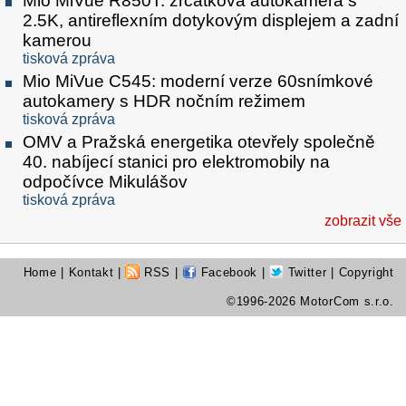
Mio MiVue R850T: zrcátková autokamera s
2.5K, antireflexním dotykovým displejem a zadní
kamerou
tisková zpráva
Mio MiVue C545: moderní verze 60snímkové
autokamery s HDR nočním režimem
tisková zpráva
OMV a Pražská energetika otevřely společně
40. nabíjecí stanici pro elektromobily na
odpočívce Mikulášov
tisková zpráva
zobrazit vše
Home
|
Kontakt
|
RSS
|
Facebook
|
Twitter
| Copyright
©1996-2026 MotorCom s.r.o.