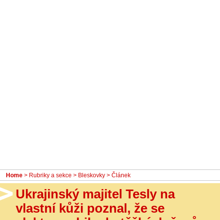
- Ostatní
Diskuzní fórum
Sledujte nás!
Home
>
Rubriky a sekce
>
Bleskovky
> Článek
Ukrajinský majitel Tesly na
vlastní kůži poznal, že se