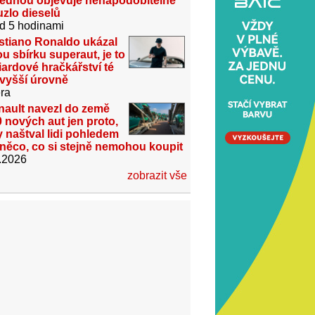
jednou objevuje nenapodobitelné
zlo dieselů
d 5 hodinami
stiano Ronaldo ukázal
u sbírku superaut, je to
iardové hračkářství té
jvyšší úrovně
ra
nault navezl do země
 nových aut jen proto,
 naštval lidi pohledem
něco, co si stejně nemohou koupit
.2026
zobrazit vše