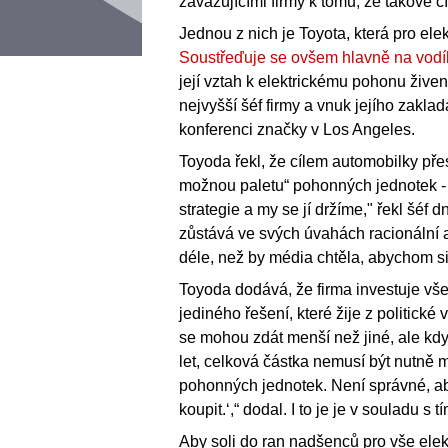
zavazujícími firmy k tomu, že takové cí
Jednou z nich je Toyota, která pro ele
Soustřeďuje se ovšem hlavně na vodí
její vztah k elektrickému pohonu žive
nejvyšší šéf firmy a vnuk jejího zakla
konferenci značky v Los Angeles.
Toyoda řekl, že cílem automobilky přes k
možnou paletu“ pohonných jednotek - s
strategie a my se jí držíme," řekl šéf 
zůstává ve svých úvahách racionální 
déle, než by média chtěla, abychom si 
Toyoda dodává, že firma investuje vš
jediného řešení, které žije z politick
se mohou zdát menší než jiné, ale kdy
let, celková částka nemusí být nutně m
pohonných jednotek. Není správné, aby 
koupit.‘,“ dodal. I to je je v souladu s 
Aby soli do ran nadšenců pro vše elek