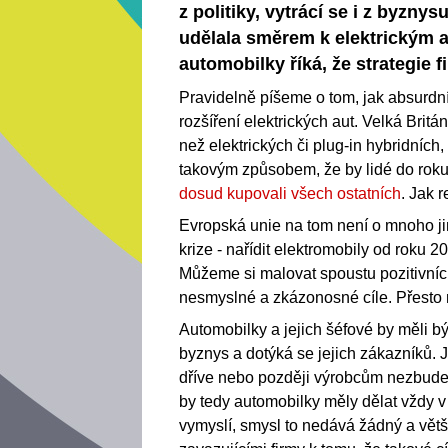
z politiky, vytrácí se i z byzny
udělala směrem k elektrickým a
automobilky říká, že strategie
Pravidelně píšeme o tom, jak absurdním
rozšíření elektrických aut. Velká Brit
než elektrických či plug-in hybridních,
takovým způsobem, že by lidé do rok
dosud kupovali všech ostatních
. Jak r
Evropská unie na tom není o mnoho ji
krize - nařídit elektromobily od roku 
Můžeme si malovat spoustu pozitivníc
nesmyslné a zkázonosné cíle. Přesto
Automobilky a jejich šéfové by měli bý
byznys a dotýká se jejich zákazníků. Je
dříve nebo později výrobcům nezbude 
by tedy automobilky měly dělat vždy v 
vymyslí, smysl to nedává žádný a větš