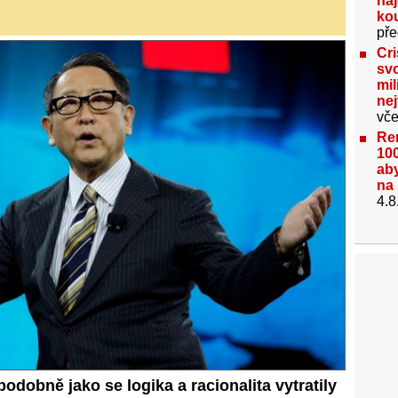
na
kou
pře
Cri
svo
mil
ne
vče
Re
100
aby
na 
4.8
 podobně jako se logika a racionalita vytratily