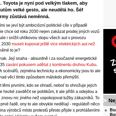
su. Toyota je nyní pod velkým tlakem, aby
utům velké gesto, ale neudělá ho. Šéf
 firmy zůstává neměnná.
i se jeví být ambiciózní politické cíle v případě
ánie chce od roku 2030 nejen zakázat prodej jiných vozů
 ale i snížit uhlíkovou stopu všech aut v provozu
u 2030
museli kupovat ještě více elektrických aut než
eálné to je?
nak. Její snaha - absurdně i za současné energetické
2035
zavání pokusem udělat z kontinentu druhou Kubu
.
h scénářů, zejména technicky a ekonomicky jsou to ale
 nad věcí tímto způsobem málokdo přemýšlí.
t těmi prvními, kdo se ohradí, neboť to ohrožuje jejich
 hezké zavděčit se politikům, ti ale přišli a odejdou a
znovu nic jiného než uspokojovat tužby zákazníků. To
Ne
prvé řadě, ony to ale obvykle nedělají - regulátoři něco
Bug
ina výrobců místo protestů přesto přijde s prohlášeními
Bol