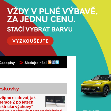
Časopisy
Sledujte nás!
eskovky
vtipné sledovat, jak
erace Z po letech
ektrické výchovy”