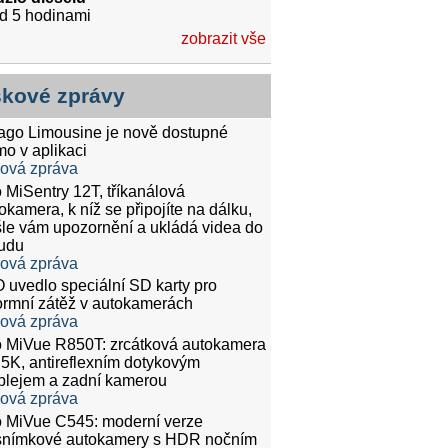
d 5 hodinami
zobrazit vše
skové zprávy
tago Limousine je nově dostupné
mo v aplikaci
ková zpráva
 MiSentry 12T, tříkanálová
okamera, k níž se připojíte na dálku,
le vám upozornění a ukládá videa do
udu
ková zpráva
 uvedlo speciální SD karty pro
rmní zátěž v autokamerách
ková zpráva
 MiVue R850T: zrcátková autokamera
.5K, antireflexním dotykovým
plejem a zadní kamerou
ková zpráva
 MiVue C545: moderní verze
snímkové autokamery s HDR nočním