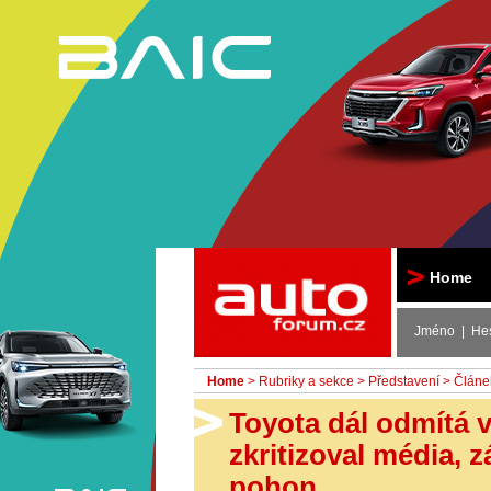
Autoforum
Home
Jméno | He
Home
>
Rubriky a sekce
>
Představení
> Článe
Toyota dál odmítá vs
zkritizoval média, 
pohon