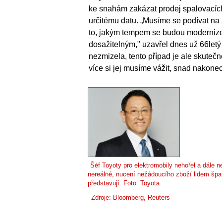
ke snahám zakázat prodej spalovacích 
určitému datu. „Musíme se podívat na a
to, jakým tempem se budou modernizov
dosažitelným," uzavřel dnes už 66letý
nezmizela, tento případ je ale skuteč
více si jej musíme vážit, snad nakonec
Šéf Toyoty pro elektromobily nehořel a dále n
nereálné, nucení nežádoucího zboží lidem špat
představují. Foto: Toyota
Zdroje: Bloomberg, Reuters