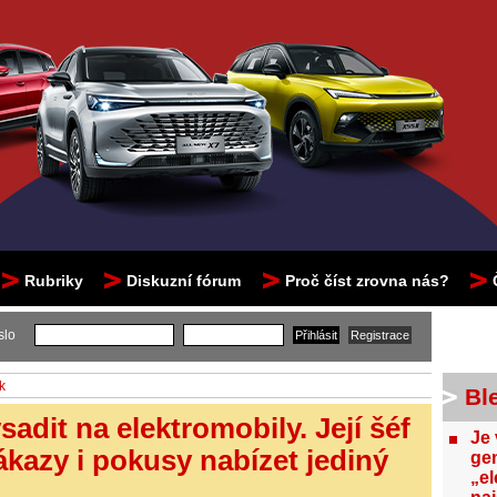
Rubriky
Diskuzní fórum
Proč číst zrovna nás?
slo
k
Bl
adit na elektromobily. Její šéf
Je 
zákazy i pokusy nabízet jediný
gen
„el