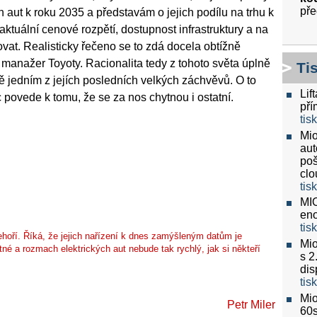
pře
aut k roku 2035 a představám o jejich podílu na trhu k
ktuální cenové rozpětí, dostupnost infrastruktury a na
at. Realisticky řečeno se to zdá docela obtížně
 manažer Toyoty. Racionalita tedy z tohoto světa úplně
Ti
ně jedním z jejích posledních velkých záchvěvů. O to
Lif
 povede k tomu, že se za nos chytnou i ostatní.
pří
tis
Mio
aut
poš
clo
tis
MIO
eno
tis
ehoří. Říká, že jejich nařízení k dnes zamýšleným datům je
Mio
né a rozmach elektrických aut nebude tak rychlý, jak si někteří
s 2
dis
tis
Mio
Petr Miler
60