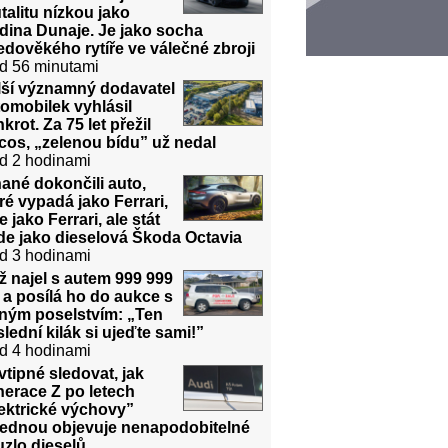
talitu nízkou jako
dina Dunaje. Je jako socha
edověkého rytíře ve válečné zbroji
d 56 minutami
lší významný dodavatel
omobilek vyhlásil
krot. Za 75 let přežil
cos, „zelenou bídu” už nedal
d 2 hodinami
ané dokončili auto,
ré vypadá jako Ferrari,
e jako Ferrari, ale stát
de jako dieselová Škoda Octavia
d 3 hodinami
 najel s autem 999 999
a posílá ho do aukce s
sným poselstvím: „Ten
lední kilák si ujeďte sami!”
d 4 hodinami
vtipné sledovat, jak
erace Z po letech
ektrické výchovy”
jednou objevuje nenapodobitelné
zlo dieselů