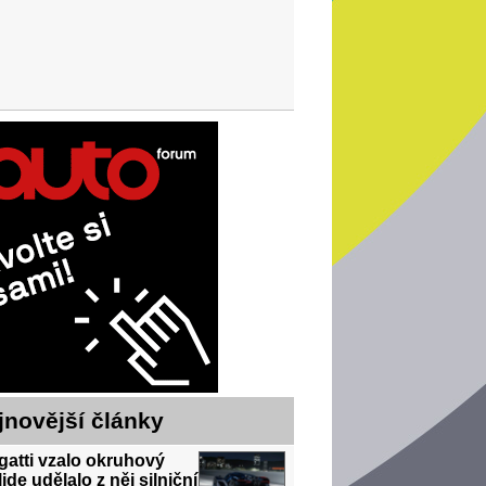
jnovější články
atti vzalo okruhový
ide udělalo z něj silniční