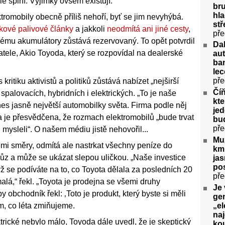
le splní. Výjimky ovšem existují.
bru
hla
ktromobily obecně příliš nehoří, byť se jim nevyhýbá.
stř
kové palivové články
a jakkoli
neodmítá ani jiné cesty
,
pře
nému akumulátory zůstává rezervovaný. To opět potvrdil
Da
datele, Akio Toyoda, který se rozpovídal na dealerské
aut
ban
lec
pře
ritiku aktivistů a politiků zůstává nabízet „nejširší
Číň
palovacích, hybridních i elektrických. „To je naše
kte
dnes jasně největší automobilky světa. Firma podle něj
jed
a je přesvědčena, že rozmach elektromobilů „bude trvat
bu
pře
mysleli“. O našem médiu jistě nehovořil...
Muž
emi směry, odmítá ale nastrkat všechny peníze do
km 
é vůz a může se ukázat slepou uličkou. „Naše investice
ja
pos
ž se podíváte na to, co Toyota dělala za posledních 20
pře
alá,“ řekl. „Toyota je prodejna se všemi druhy
Je 
obchodník řekl: ‚Toto je produkt, který byste si měli
gen
„el
tím, co léta zmiňujeme.
na
trické nebylo málo, Toyoda dále uvedl, že je skeptický
kou