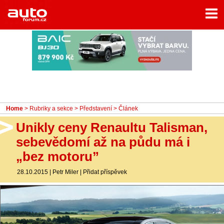
Menu
Home
Rubriky
- Testy aut
- Jízdní dojmy a další testy
- Bleskovky
Home
>
Rubriky a sekce
>
Představení
> Článek
- Představení
Unikly ceny Renaultu Talisman,
- Fascinace a historie
sebevědomí až na půdu má i
„bez motoru”
- Život řidiče
28.10.2015
|
Petr Miler
|
Přidat příspěvek
- Tuning
- Technika
- Zajímavosti