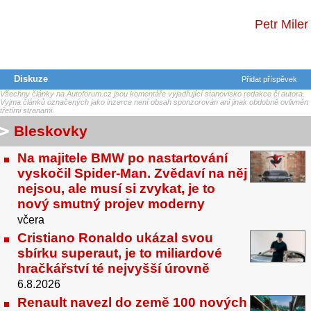
Petr Miler
Diskuze
Přidat příspěvek
Všechny články na Autoforum.cz jsou komentáře vyjadřující stanovisko redakce či autora.
Vyjma článků označených jako inzerce není obsah sponzorován ani jinak obdobně ovlivněn
třetími stranami.
Bleskovky
Na majitele BMW po nastartování
vyskočil Spider-Man. Zvědaví na něj
nejsou, ale musí si zvykat, je to
nový smutný projev moderny
včera
Cristiano Ronaldo ukázal svou
sbírku superaut, je to miliardové
hračkářství té nejvyšší úrovně
6.8.2026
Renault navezl do země 100 nových