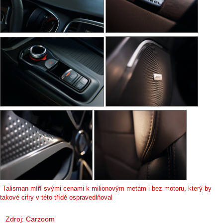
Talisman míří svými cenami k milionovým metám i bez motoru, který by
takové cifry v této třídě ospravedlňoval
Zdroj:
Carzoom