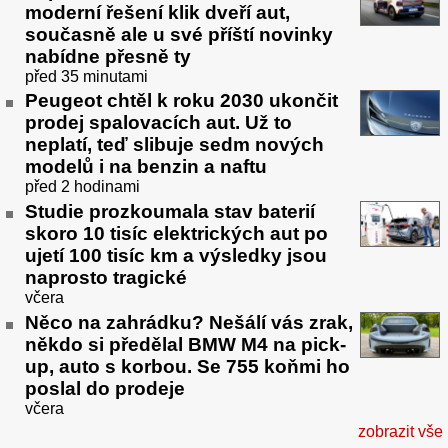
moderní řešení klik dveří aut,
současně ale u své příští novinky
nabídne přesně ty
před 35 minutami
Peugeot chtěl k roku 2030 ukončit
prodej spalovacích aut. Už to
neplatí, teď slibuje sedm nových
modelů i na benzin a naftu
před 2 hodinami
Studie prozkoumala stav baterií
skoro 10 tisíc elektrických aut po
ujetí 100 tisíc km a výsledky jsou
naprosto tragické
včera
Něco na zahrádku? Nešálí vás zrak,
někdo si předělal BMW M4 na pick-
up, auto s korbou. Se 755 koňmi ho
poslal do prodeje
včera
zobrazit vše