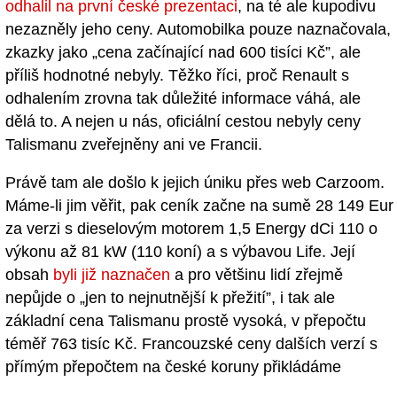
odhalil na první české prezentaci
, na té ale kupodivu
nezazněly jeho ceny. Automobilka pouze naznačovala,
zkazky jako „cena začínající nad 600 tisíci Kč”, ale
příliš hodnotné nebyly. Těžko říci, proč Renault s
odhalením zrovna tak důležité informace váhá, ale
dělá to. A nejen u nás, oficiální cestou nebyly ceny
Talismanu zveřejněny ani ve Francii.
Právě tam ale došlo k jejich úniku přes web Carzoom.
Máme-li jim věřit, pak ceník začne na sumě 28 149 Eur
za verzi s dieselovým motorem 1,5 Energy dCi 110 o
výkonu až 81 kW (110 koní) a s výbavou Life. Její
obsah
byli již naznačen
a pro většinu lidí zřejmě
nepůjde o „jen to nejnutnější k přežití”, i tak ale
základní cena Talismanu prostě vysoká, v přepočtu
téměř 763 tisíc Kč. Francouzské ceny dalších verzí s
přímým přepočtem na české koruny přikládáme