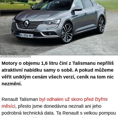
- Ostatní
Diskuzní fórum
Sledujte nás!
Foto: Archiv Autoforum.cz
Motory o objemu 1,6 litru činí z Talismanu nepříliš
atraktivní nabídku samy o sobě. A pokud můžeme
věřit uniklým cenám všech verzí, ceník na tom nic
nezmění.
Renault Talisman
byl odhalen už skoro před čtyřmi
měsíci
, přesto jsme donedávna neznali ani jeho
podrobná technická data. Ta Renault s velkou pompou