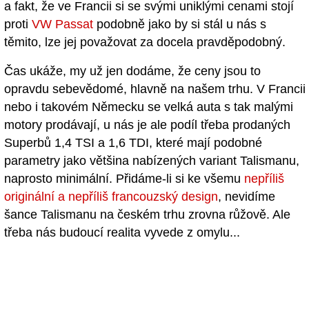
a fakt, že ve Francii si se svými uniklými cenami stojí
proti
VW Passat
podobně jako by si stál u nás s
těmito, lze jej považovat za docela pravděpodobný.
Čas ukáže, my už jen dodáme, že ceny jsou to
opravdu sebevědomé, hlavně na našem trhu. V Francii
nebo i takovém Německu se velká auta s tak malými
motory prodávají, u nás je ale podíl třeba prodaných
Superbů 1,4 TSI a 1,6 TDI, které mají podobné
parametry jako většina nabízených variant Talismanu,
naprosto minimální. Přidáme-li si ke všemu
nepříliš
originální a nepříliš francouzský design
, nevidíme
šance Talismanu na českém trhu zrovna růžově. Ale
třeba nás budoucí realita vyvede z omylu...