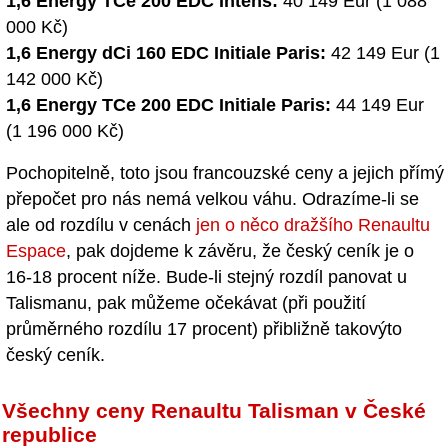
1,6 Energy TCe 200 EDC Intens:
40 149 Eur (1 088
000 Kč)
1,6 Energy dCi 160 EDC Initiale Paris:
42 149 Eur (1
142 000 Kč)
1,6 Energy TCe 200 EDC Initiale Paris:
44 149 Eur
(1 196 000 Kč)
Pochopitelně, toto jsou francouzské ceny a jejich přímý
přepočet pro nás nemá velkou váhu. Odrazíme-li se
ale od rozdílu v cenách
jen o něco dražšího Renaultu
Espace
, pak dojdeme k závěru, že český ceník je o
16-18 procent níže. Bude-li stejný rozdíl panovat u
Talismanu, pak můžeme očekávat (při použití
průměrného rozdílu 17 procent) přibližně takovýto
český ceník.
Všechny ceny Renaultu Talisman v České
republice