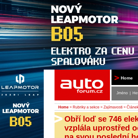
Autoforum
Home
Jméno | He
Home
>
Rubriky a sekce
>
Zajímavosti
> Článe
Obří loď se 746 ele
vzplála uprostřed 
na svou poslední h