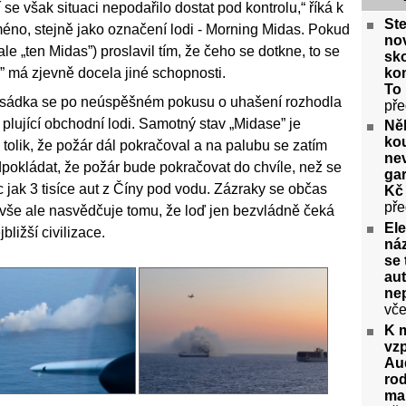
 se však situaci nepodařilo dostat pod kontrolu,“ říká k
Ste
méno, stejně jako označení lodi - Morning Midas. Pokud
no
ale „ten Midas”) proslavil tím, že čeho se dotkne, to se
sko
kom
e” má zjevně docela jiné schopnosti.
To 
posádka se po neúspěšném pokusu o uhašení rozhodla
pře
 plující obchodní lodi. Samotný stav „Midase” je
Něk
kou
tolik, že požár dál pokračoval a na palubu se zatím
nev
pokládat, že požár bude pokračovat do chvíle, než se
gar
íc jak 3 tisíce aut z Číny pod vodu. Zázraky se občas
Kč 
pře
 vše ale nasvědčuje tomu, že loď jen bezvládně čeká
Ele
ližší civilizace.
náz
se 
aut
ne
vče
K 
vz
Aud
rod
ma