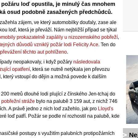
požáru loď opustila, je minulý čas mnohem
čeká osud podobně zasažených předchůdců.
ažehla zájem, ve který automobilky doufaly, zase ale
u loď, která je převáží. Nám nejbližší případ se týkal
romobily prokazatelně zapálily u nizozemského pobřeží
,
tejných důvodů vzniklý požár lodi Felicity Ace
. Ten do
a převážení těchto aut pohlíženo
.
řípady neopakovaly, i když požáry
následovala
ující opatření
, která se nutně netýkala jen převozu
d, který vstoupí do dějin a možná povede k dalším
 200 metrů dlouhé lodi plující z čínského Jen-tchaj do
 pobřežní stráže
bylo na palubě 3 159 aut, z nichž 746
ích. A právě jedno z nich loď zažehlo, jak pro
Lloyd's
eré loď patří. Požár se podle ní rozhostil na palubě, kde
asičské postupy s využitím palubních protipožárních
Ne