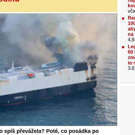
na
kou
vče
Re
100
aby
na 
4.8
Le
60 
změ
to 
3.8
o spíš převážela? Poté, co posádka po