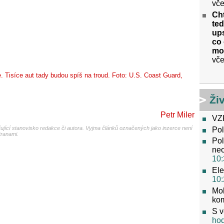
vče
Cht
te
ups
co 
mo
vče
. Tisíce aut tady budou spíš na troud. Foto: U.S. Coast Guard,
Ži
Petr Miler
VZ
jící stanovisko redakce či autora. Vyjma článků označených jako inzerce není
Pol
tranami.
Pol
neo
10:
Ele
10:
Mob
ko
S v
ho