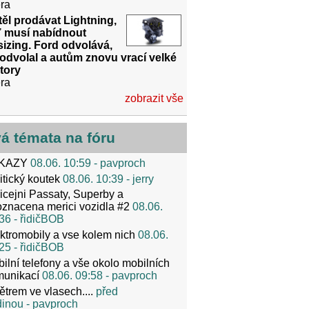
ra
ěl prodávat Lightning,
ď musí nabídnout
izing. Ford odvolává,
odvolal a autům znovu vrací velké
tory
ra
zobrazit vše
vá témata na fóru
KAZY
08.06. 10:59
- pavproch
itický koutek
08.06. 10:39
- jerry
icejni Passaty, Superby a
znacena merici vozidla #2
08.06.
36
- řidičBOB
ktromobily a vse kolem nich
08.06.
25
- řidičBOB
ilní telefony a vše okolo mobilních
munikací
08.06. 09:58
- pavproch
ětrem ve vlasech....
před
dinou
- pavproch