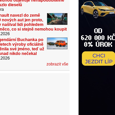
jednou objevuje nenapodobitelné
zlo dieselů
ra
nault navezl do země
 nových aut jen proto,
 naštval lidi pohledem
něco, co si stejně nemohou koupit
.2026
gendární Buchanka po
letech výroby oficiálně
nila své jméno, teď už
snad nikdo nečekal
.2026
zobrazit vše