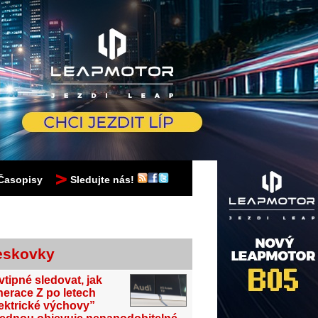
Časopisy
Sledujte nás!
eskovky
vtipné sledovat, jak
erace Z po letech
ektrické výchovy”