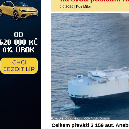
5.6.2025
|
Petr Miler
Foto: U.S. Coast Guard, CC0 Public Domain
Celkem převáží 3 159 aut. Aneb