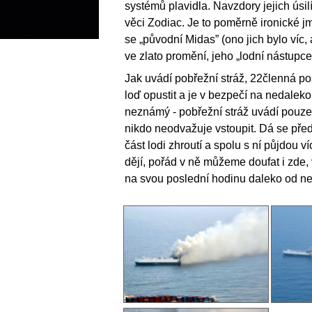
systémů plavidla. Navzdory jejich úsilí
věci Zodiac. Je to poměrně ironické j
se „původní Midas” (ono jich bylo víc, 
ve zlato promění, jeho „lodní nástupc
Jak uvádí pobřežní stráž, 22členná 
loď opustit a je v bezpečí na nedaleko
neznámý - pobřežní stráž uvádí pouze 
nikdo neodvažuje vstoupit. Dá se před
část lodi zhroutí a spolu s ní půjdou v
dějí, pořád v ně můžeme doufat i zde,
na svou poslední hodinu daleko od nejb