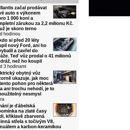
llantis začal prodávat
vé auto s výkonem
ro 1 000 koní a
pletní zárukou za 2,2 milionu Kč.
už je skoro terno
d hodinou
do si před 20 léty
pil nový Ford, ani ho
ybalil a zavřel do
áže. Teď vůz prodal o 41 milionů
dráž, než ho koupil
d 3 hodinami
ktrický obytný vůz
orně ukazuje, jak moc
tento pohon pro některá
a ani trochu nehodí, je to
použitelný nesmysl
ra
mání je ďábelská
pomínka na zlaté časy
i, křiklavě zbarvená
inná střela s točivým V8,
nuálem a karbon-keramikou