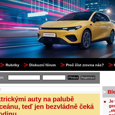
Rubriky
Diskuzní fórum
Proč číst zrovna nás?
slo
k
Bl
ktrickými auty na palubě
Je 
oceánu, teď jen bezvládně čeká
gen
„el
odinu