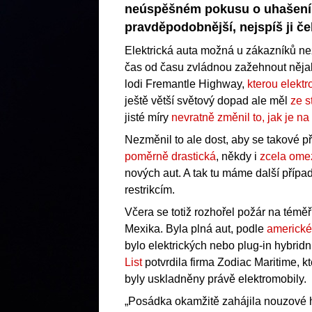
neúspěšném pokusu o uhašení 
pravděpodobnější, nejspíš ji 
Elektrická auta možná u zákazníků nez
čas od času zvládnou zažehnout nějako
lodi Fremantle Highway,
kterou elekt
ještě větší světový dopad ale měl
ze s
jisté míry
nevratně změnil to, jak je n
Nezměnil to ale dost, aby se takové p
poměrně drastická
, někdy i
zcela omez
nových aut. A tak tu máme další přípa
restrikcím.
Včera se totiž rozhořel požár na téměř
Mexika. Byla plná aut, podle
americké
bylo elektrických nebo plug-in hybridn
List
potvrdila firma Zodiac Maritime, kt
byly uskladněny právě elektromobily.
„Posádka okamžitě zahájila nouzové h