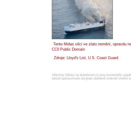
Tento Midas věci ve zlato nemění, opravdu ne
CC0 Public Domain
Zdroje:
Lloyd's List
,
U.S. Coast Guard
Všechny články na Autoforum.cz jsou komentáře vyjadřu
obsah sponzorován ani jinak obdobně ovlivněn třetími s