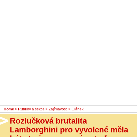
- Ostatní
Diskuzní fórum
Sledujte nás!
Home
>
Rubriky a sekce
>
Zajímavosti
> Článek
Rozlučková brutalita
Lamborghini pro vyvolené měla