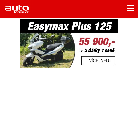
Menu
Home
Rubriky
- Testy aut
- Jízdní dojmy a další testy
- Bleskovky
- Představení
- Fascinace a historie
- Život řidiče
- Tuning
- Technika
- Zajímavosti