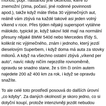
mohou, popř. nastanou jiné okolnosti, které to
znemožní (zima, počasí, jiné rodinné povinnosti
apod.), takže když máte třeba 30 výjimečných aut,
reálně vám zbývá na každé takové asi jeden volný
víkend v roce. Přes týden nějaký supersport vytáhne
málokdo, typické je, když takoví lidé mají na normální
přesuny nějaké BMW 540d nebo Mercedes třídy S,
kolikrát nic výjimečného, znám i jednoho, který jezdí
dieselovým Superbem, i když doma má auta za stovky
milionů. A když na všechno ostatní zbývá „víkend per
auto”, navíc nikdy ničím nejezdíte rovnoměrně,
opravdu se snadno stane, že s tím či oním autem
najedete 200 až 400 km za rok, i když se opravdu
snažíte.
To ale celé toto prostředí posouvá do dalších úrovní
„co kdyby”. Za daných okolností je skoro jedno, co si
dotyční koupí, protože intenzivněji jezdit nebudou