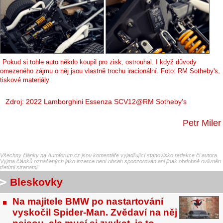
Pokud si tohle auto někdo koupil pro zisk, ostrouhal. I když důvody
omezeného zájmu o něj jsou vlastně trochu iracionální. Foto: RM Sotheby's,
tiskové materiály
Zdroj: 2022 Lamborghini Essenza SCV12@RM Sotheby's
Petr Miler
Všechny články na Autoforum.cz jsou komentáře vyjadřující stanovisko redakce či autora.
Vyjma článků označených jako inzerce není obsah sponzorován ani jinak obdobně ovlivněn
třetími stranami.
Bleskovky
Na majitele BMW po nastartování
vyskočil Spider-Man. Zvědaví na něj