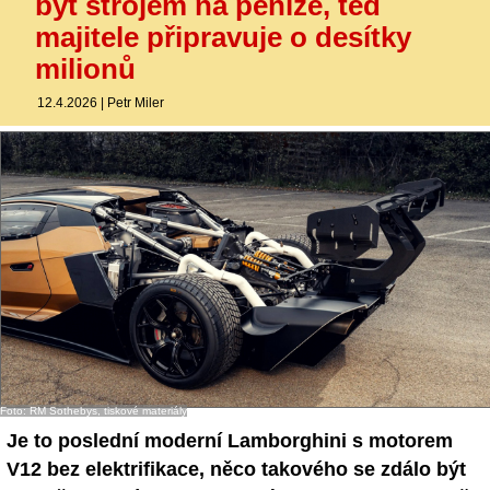
být strojem na peníze, teď
majitele připravuje o desítky
milionů
12.4.2026
|
Petr Miler
Foto: RM Sothebys, tiskové materiály
Je to poslední moderní Lamborghini s motorem
V12 bez elektrifikace, něco takového se zdálo být