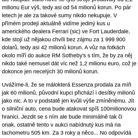
milionu Eur výš, tedy asi od 54 milionů korun. Po pár
letech je ale za takové sumy nikdo nekupuje. V
přímém prodeji aktuálně vidíme jediný kus u
amerického dealera Ferrari (sic) ve Fort Lauderdale,
kde stojí už nějakou chvíli bez zájmu za 1 999 900
dolarů, tedy asi 42 milionů korun. A vůz na fotkách
okolo míří do aukce RM Sotheby's s tím, že by za něj
nikdo také nemusel dát víc než 1,2 milionu euro, což je
dokonce jen necelých 30 milionů korun.
Uvážíme-li, že se málokterá Essenza prodala za míň
jak 60 milionů, původní kupci přichází i desítky milionů
jako nic. A to v podstatě jen kvůli výše zmíněnému. Jít
o silniční auto, cena bude atakovat spíš 100milionovou
hranici. Jezdit se s ním ale bude minimálně tak či
onak, ostatně tento v aukci nabídnutý kus má na
tachometru 505 km. Za 3 roky a něco... No odpovídá