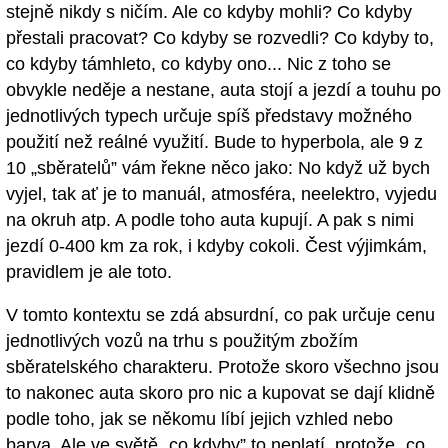
stejně nikdy s ničím. Ale co kdyby mohli? Co kdyby
přestali pracovat? Co kdyby se rozvedli? Co kdyby to,
co kdyby támhleto, co kdyby ono... Nic z toho se
obvykle neděje a nestane, auta stojí a jezdí a touhu po
jednotlivých typech určuje spíš představy možného
použití než reálné využití. Bude to hyperbola, ale 9 z
10 „sběratelů” vám řekne něco jako: No když už bych
vyjel, tak ať je to manuál, atmosféra, neelektro, vyjedu
na okruh atp. A podle toho auta kupují. A pak s nimi
jezdí 0-400 km za rok, i kdyby cokoli. Čest výjimkám,
pravidlem je ale toto.
V tomto kontextu se zdá absurdní, co pak určuje cenu
jednotlivých vozů na trhu s použitým zbožím
sběratelského charakteru. Protože skoro všechno jsou
to nakonec auta skoro pro nic a kupovat se dají klidně
podle toho, jak se někomu líbí jejich vzhled nebo
barva. Ale ve světě „co kdyby” to neplatí, protože „co