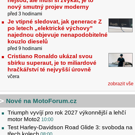
nejsou, ale musí si zvykat, je to
nový smutný projev moderny
před 3 hodinami
Je vtipné sledovat, jak generace Z
po letech „elektrické výchovy”
najednou objevuje nenapodobitelné
kouzlo dieselů
před 9 hodinami
Cristiano Ronaldo ukázal svou
sbírku superaut, je to miliardové
hračkářství té nejvyšší úrovně
včera
zobrazit vše
Nové na MotoForum.cz
Triumph vyvíjí pro rok 2027 výkonnější a lehčí
motor Moto2
10:00
Test Harley-Davidson Road Glide 3: svoboda na
třech kolech
08:00