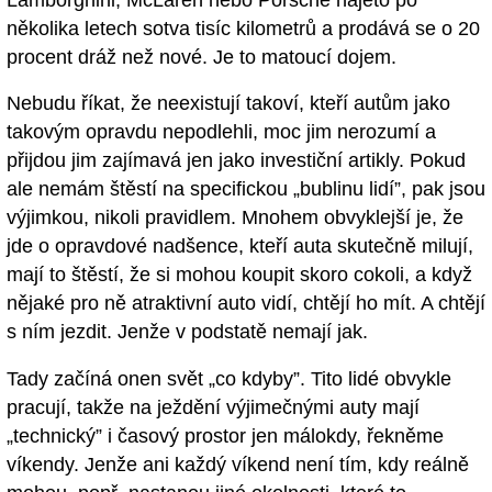
několika letech sotva tisíc kilometrů a prodává se o 20
procent dráž než nové. Je to matoucí dojem.
Nebudu říkat, že neexistují takoví, kteří autům jako
takovým opravdu nepodlehli, moc jim nerozumí a
přijdou jim zajímavá jen jako investiční artikly. Pokud
ale nemám štěstí na specifickou „bublinu lidí”, pak jsou
výjimkou, nikoli pravidlem. Mnohem obvyklejší je, že
jde o opravdové nadšence, kteří auta skutečně milují,
mají to štěstí, že si mohou koupit skoro cokoli, a když
nějaké pro ně atraktivní auto vidí, chtějí ho mít. A chtějí
s ním jezdit. Jenže v podstatě nemají jak.
Tady začíná onen svět „co kdyby”. Tito lidé obvykle
pracují, takže na ježdění výjimečnými auty mají
„technický” i časový prostor jen málokdy, řekněme
víkendy. Jenže ani každý víkend není tím, kdy reálně