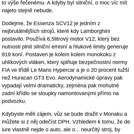
to výše řečenému. A kdyby byl silniční, o moc víc mít
najeto stejně nebude.
Dodejme, že Essenza SCV12 je jedním z
nejbrutálnějších strojů, které kdy Lamborghini
postavilo. Používá 6,5litrový motor V12, který bez
nutnosti plnit silniční emisní a hlukové limity generuje
819 koní. Postaven je kolem kolem monokoku z
uhlíkových vláken, který splňuje bezpečnostní normy
FIA ve třídě Le Mans Hypercar a je o 20 procent tužší
než Huracan GT3 Evo. Aerodynamické úpravy pak
vypadají velmi dramaticky, zejména pak mohutné
zadní křídlo se sloupky namontovanými přímo na
podvozku.
Kdybyste měli zájem, vůz se bude dražit v Monaku a
můžete si z něj odečíst DPH. Vzhledem k tomu, že de
iure vlastně nejde o auto, ale o... neurčitý stroj, by