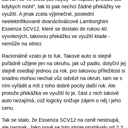
kdybych mohl”, tak to pak nechci žádné překážky ve
využití. A jinak zcela výjimečné, poslední
neelektrifikované dvanáctiválcové Lamborghini
Essenza SCV12, které se dostalo do rukou 40
vyvolených, takovou překážku ve využití klade -
nemůže na silnici.
Racionálně vzato je to fuk. Takové auto si stejně
pořádně užijete jen na okruhu, jak už padlo, dotyční jej
stejně osedlají jednou za rok, pro takovou příležitost si
snadno mohou nechat vůz odvézt na okruh, tam se s
ním vyřádit a mít z toho dobré pocity další rok. Ale
protože překážka ve využití to je, část z nich takové
auto nezajímá, což logicky snižuje zájem o něj i jeho
cenu.
Tak se stalo, že Essenza SCV12 na ceně nestoupá,
ale naopak. Jako nové se tyto stroje prodávaly od 2,2