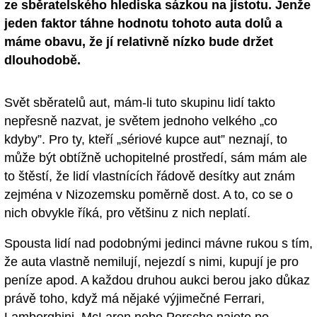
ze sběratelského hlediska sázkou na jistotu. Jenže
jeden faktor táhne hodnotu tohoto auta dolů a
máme obavu, že jí relativně nízko bude držet
dlouhodobě.
Svět sběratelů aut, mám-li tuto skupinu lidí takto
nepřesně nazvat, je světem jednoho velkého „co
kdyby”. Pro ty, kteří „sériové kupce aut” neznají, to
může být obtížně uchopitelné prostředí, sám mám ale
to štěstí, že lidí vlastnících řádově desítky aut znám
zejména v Nizozemsku poměrně dost. A to, co se o
nich obvykle říká, pro většinu z nich neplatí.
Spousta lidí nad podobnými jedinci mávne rukou s tím,
že auta vlastně nemilují, nejezdí s nimi, kupují je pro
peníze apod. A každou druhou aukci berou jako důkaz
právě toho, když má nějaké výjimečné Ferrari,
Lamborghini, McLaren nebo Porsche najeto po