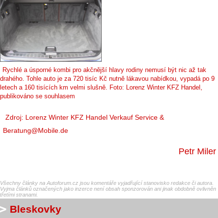
Rychlé a úsporné kombi pro akčnější hlavy rodiny nemusí být nic až tak
drahého. Tohle auto je za 720 tisíc Kč nutně lákavou nabídkou, vypadá po 9
letech a 160 tisících km velmi slušně. Foto: Lorenz Winter KFZ Handel,
publikováno se souhlasem
Zdroj: Lorenz Winter KFZ Handel Verkauf Service &
Beratung@Mobile.de
Petr Miler
Všechny články na Autoforum.cz jsou komentáře vyjadřující stanovisko redakce či autora.
Vyjma článků označených jako inzerce není obsah sponzorován ani jinak obdobně ovlivněn
třetími stranami.
Bleskovky