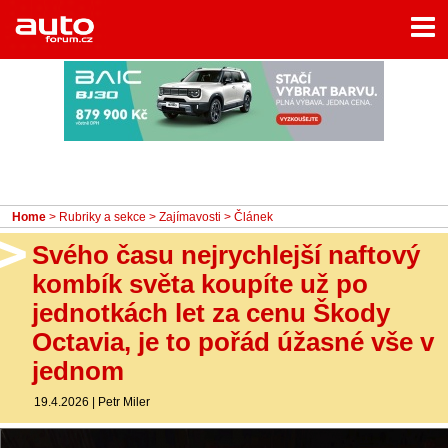
Menu
Home
Rubriky
- Testy aut
- Jízdní dojmy a další testy
- Bleskovky
Home
>
Rubriky a sekce
>
Zajímavosti
> Článek
- Představení
Svého času nejrychlejší naftový
- Fascinace a historie
kombík světa koupíte už po
jednotkách let za cenu Škody
- Život řidiče
Octavia, je to pořád úžasné vše v
- Tuning
jednom
- Technika
19.4.2026
|
Petr Miler
- Zajímavosti