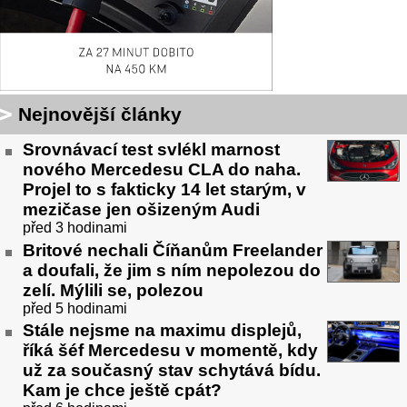
Nejnovější články
Srovnávací test svlékl marnost
nového Mercedesu CLA do naha.
Projel to s fakticky 14 let starým, v
mezičase jen ošizeným Audi
před 3 hodinami
Britové nechali Číňanům Freelander
a doufali, že jim s ním nepolezou do
zelí. Mýlili se, polezou
před 5 hodinami
Stále nejsme na maximu displejů,
říká šéf Mercedesu v momentě, kdy
už za současný stav schytává bídu.
Kam je chce ještě cpát?