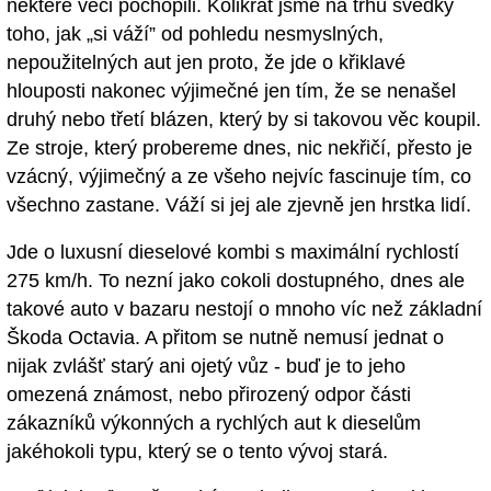
některé věci pochopili. Kolikrát jsme na trhu svědky
toho, jak „si váží” od pohledu nesmyslných,
nepoužitelných aut jen proto, že jde o křiklavé
hlouposti nakonec výjimečné jen tím, že se nenašel
druhý nebo třetí blázen, který by si takovou věc koupil.
Ze stroje, který probereme dnes, nic nekřičí, přesto je
vzácný, výjimečný a ze všeho nejvíc fascinuje tím, co
všechno zastane. Váží si jej ale zjevně jen hrstka lidí.
Jde o luxusní dieselové kombi s maximální rychlostí
275 km/h. To nezní jako cokoli dostupného, dnes ale
takové auto v bazaru nestojí o mnoho víc než základní
Škoda Octavia. A přitom se nutně nemusí jednat o
nijak zvlášť starý ani ojetý vůz - buď je to jeho
omezená známost, nebo přirozený odpor části
zákazníků výkonných a rychlých aut k dieselům
jakéhokoli typu, který se o tento vývoj stará.