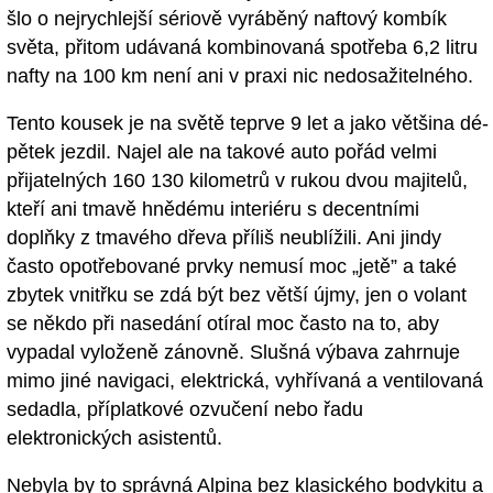
šlo o nejrychlejší sériově vyráběný naftový kombík
světa, přitom udávaná kombinovaná spotřeba 6,2 litru
nafty na 100 km není ani v praxi nic nedosažitelného.
Tento kousek je na světě teprve 9 let a jako většina dé-
pětek jezdil. Najel ale na takové auto pořád velmi
přijatelných 160 130 kilometrů v rukou dvou majitelů,
kteří ani tmavě hnědému interiéru s decentními
doplňky z tmavého dřeva příliš neublížili. Ani jindy
často opotřebované prvky nemusí moc „jetě” a také
zbytek vnitřku se zdá být bez větší újmy, jen o volant
se někdo při nasedání otíral moc často na to, aby
vypadal vyloženě zánovně. Slušná výbava zahrnuje
mimo jiné navigaci, elektrická, vyhřívaná a ventilovaná
sedadla, příplatkové ozvučení nebo řadu
elektronických asistentů.
Nebyla by to správná Alpina bez klasického bodykitu a