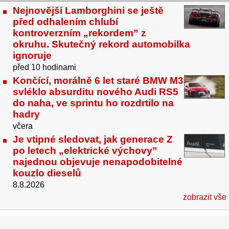
Nejnovější Lamborghini se ještě
před odhalením chlubí
kontroverzním „rekordem” z
okruhu. Skutečný rekord automobilka
ignoruje
před 10 hodinami
Končící, morálně 6 let staré BMW M3
svléklo absurditu nového Audi RS5
do naha, ve sprintu ho rozdrtilo na
hadry
včera
Je vtipné sledovat, jak generace Z
po letech „elektrické výchovy”
najednou objevuje nenapodobitelné
kouzlo dieselů
8.8.2026
zobrazit vše