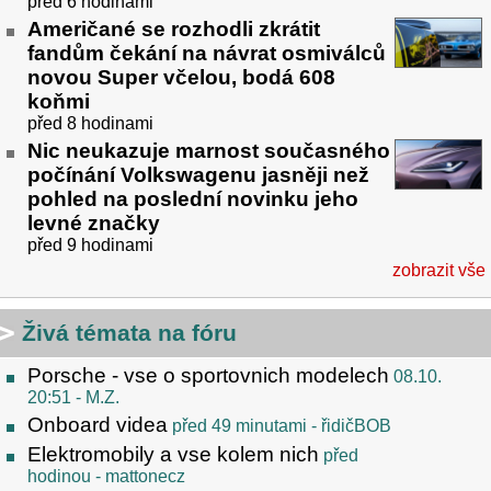
před 6 hodinami
Američané se rozhodli zkrátit
fandům čekání na návrat osmiválců
novou Super včelou, bodá 608
koňmi
před 8 hodinami
Nic neukazuje marnost současného
počínání Volkswagenu jasněji než
pohled na poslední novinku jeho
levné značky
před 9 hodinami
zobrazit vše
Živá témata na fóru
Porsche - vse o sportovnich modelech
08.10.
20:51
- M.Z.
Onboard videa
před 49 minutami
- řidičBOB
Elektromobily a vse kolem nich
před
hodinou
- mattonecz