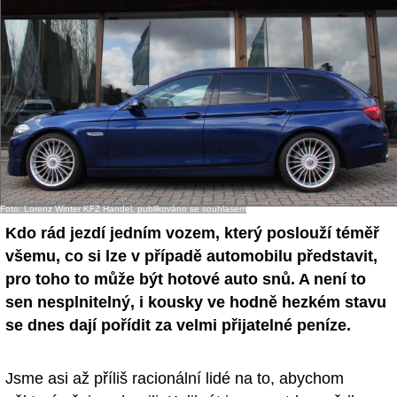
- Ostatní
Diskuzní fórum
Sledujte nás!
Foto: Lorenz Winter KFZ Handel, publikováno se souhlasem
Kdo rád jezdí jedním vozem, který poslouží téměř
všemu, co si lze v případě automobilu představit,
pro toho to může být hotové auto snů. A není to
sen nesplnitelný, i kousky ve hodně hezkém stavu
se dnes dají pořídit za velmi přijatelné peníze.
Jsme asi až příliš racionální lidé na to, abychom