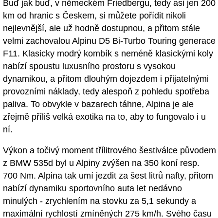
Buď jak buď, v německém Friedbergu, tedy asi jen 200
km od hranic s Českem, si můžete pořídit nikoli
nejlevnější, ale už hodně dostupnou, a přitom stále
velmi zachovalou Alpinu D5 Bi-Turbo Touring generace
F11. Klasicky modrý kombík s neméně klasickými koly
nabízí spoustu luxusního prostoru s vysokou
dynamikou, a přitom dlouhým dojezdem i přijatelnými
provozními náklady, tedy alespoň z pohledu spotřeba
paliva. To obvykle v bazarech táhne, Alpina je ale
zřejmě příliš velká exotika na to, aby to fungovalo i u
ní.
Výkon a točivý moment třílitrového šestiválce původem
z BMW 535d byl u Alpiny zvýšen na 350 koní resp.
700 Nm. Alpina tak umí jezdit za šest litrů nafty, přitom
nabízí dynamiku sportovního auta let nedávno
minulých - zrychlením na stovku za 5,1 sekundy a
maximální rychlostí zmíněných 275 km/h. Svého času