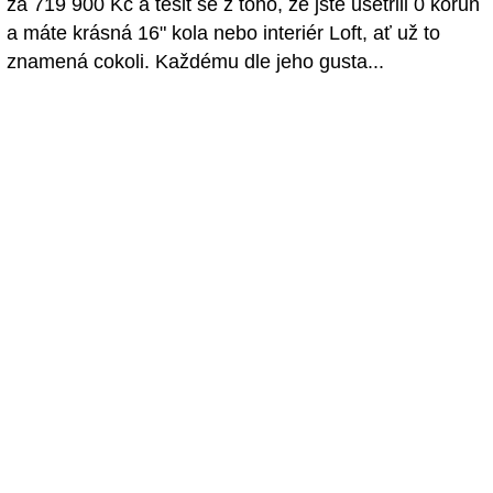
za 719 900 Kč a těšit se z toho, že jste ušetřili 0 korun
a máte krásná 16" kola nebo interiér Loft, ať už to
znamená cokoli. Každému dle jeho gusta...