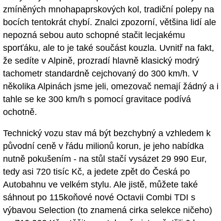
zmíněných mnohapaprskových kol, tradiční polepy na
bocích tentokrát chybí. Znalci zpozorní, většina lidí ale
nepozná sebou auto schopné stačit lecjakému
sporťáku, ale to je také součást kouzla. Uvnitř na fakt,
že sedíte v Alpině, prozradí hlavně klasický modrý
tachometr standardně cejchovaný do 300 km/h. V
několika Alpinách jsme jeli, omezovač nemají žádný a i
tahle se ke 300 km/h s pomocí gravitace podívá
ochotně.
Technický vozu stav má být bezchybný a vzhledem k
původní ceně v řádu milionů korun, je jeho nabídka
nutně pokušením - na stůl stačí vysázet 29 990 Eur,
tedy asi 720 tisíc Kč, a jedete zpět do Česká po
Autobahnu ve velkém stylu. Ale jistě, můžete také
sáhnout po 115koňové nové Octavii Combi TDI s
výbavou Selection (to znamená cirka selekce ničeho)