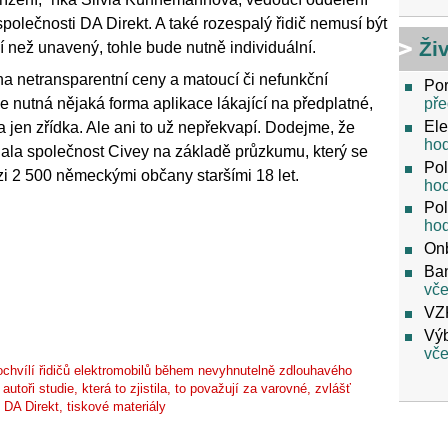
polečnosti DA Direkt. A také rozespalý řidič nemusí být
Ži
ší než unavený, tohle bude nutně individuální.
í na netransparentní ceny a matoucí či nefunkční
Por
pře
je nutná nějaká forma aplikace lákající na předplatné,
Ele
a jen zřídka. Ale ani to už nepřekvapí. Dodejme, že
ho
dala společnost Civey na základě průzkumu, který se
Pol
i 2 500 německými občany staršími 18 let.
ho
Pol
ho
On
Ban
vče
VZ
Výb
vče
ochvílí řidičů elektromobilů během nevyhnutelně zdlouhavého
autoři studie, která to zjistila, to považují za varovné, zvlášť
 DA Direkt, tiskové materiály