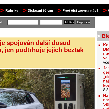
Rubriky
Diskuzní fórum
Proč číst zrovna nás?
slo
Bl
 je spojován další dosud
Kon
 jen podtrhuje jejich beztak
BM
no
ve 
vče
Je 
gen
„el
na
kou
8.8
Na
nas
Spi
nej