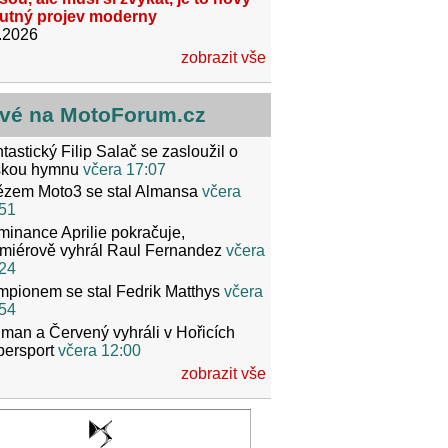
utný projev moderny
.2026
zobrazit vše
vé na MotoForum.cz
tastický Filip Salač se zasloužil o
skou hymnu
včera 17:07
ězem Moto3 se stal Almansa
včera
51
inance Aprilie pokračuje,
miérově vyhrál Raul Fernandez
včera
24
pionem se stal Fedrik Matthys
včera
54
man a Červený vyhráli v Hořicích
persport
včera 12:00
zobrazit vše