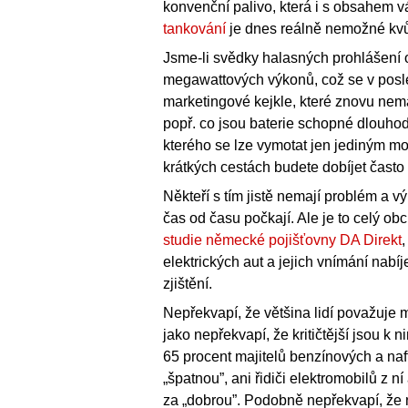
konvenční palivo, která i s obsahem váž
tankování
je dnes reálně nemožné kvůli
Jsme-li svědky halasných prohlášení 
megawattových výkonů, což se v posle
marketingové kejkle, které znovu nema
popř. co jsou baterie schopné dlouhod
kterého se lze vymotat jen jediným mo
krátkých cestách budete dobíjet často
Někteří s tím jistě nemají problém a v
čas od času počkají. Ale je to celý ob
studie německé pojišťovny DA Direkt
elektrických aut a jejich vnímání nabí
zjištění.
Nepřekvapí, že většina lidí považuje 
jako nepřekvapí, že kritičtější jsou k n
65 procent majitelů benzínových a naft
„špatnou”, ani řidiči elektromobilů z n
za „dobrou”. Podobně nepřekvapí, že n