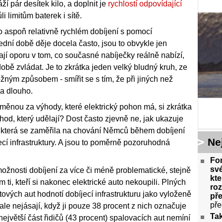
í pár desítek kilo, a doplnit je
rychlostí odpovídající
 limitům baterek i sítě.
o aspoň relativně rychlém dobíjení s pomocí
dní době děje docela často, jsou to obvykle jen
jí oporu v tom, co současné nabíječky reálně nabízí,
obě zvládat. Je to zkrátka jeden velký bludný kruh, ze
žným způsobem - smířit se s tím, že při jiných než
 a dlouho.
ýměnou za výhody, které elektrický pohon má, si zkrátka
chod, který udělají? Dost často zjevně ne, jak ukazuje
, která se zaměřila na chování Němců během dobíjení
Ne
jecí infrastruktury. A jsou to poměrně pozoruhodná
For
sv
možnosti dobíjení za více či méně problematické, stejně
kte
im ti, kteří si nakonec elektrické auto nekoupili. Plných
roz
ových aut hodnotí dobíjecí infrastrukturu jako vyloženě
pře
pře
í ale nejásají, když ji pouze 38 procent z nich označuje
Ta
ejvětší část řidičů (43 procent) spalovacích aut nemíní