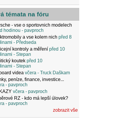
vá témata na fóru
sche - vse o sportovnich modelech
d hodinou
- pavproch
ktromobily a vse kolem nich
před 8
dinami
- Předseda
icejní kontroly a měření
před 10
dinami
- Stepan
itický koutek
před 10
dinami
- Stepan
board videa
včera
- Truck Daškam
ky, peníze, finance, investice...
ra
- pavproch
KAZY
včera
- pavproch
ěrové RZ - kdo má lepší úlovek?
ra
- pavproch
zobrazit vše