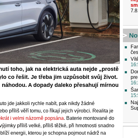
sm
7.8
No
Fan
če
Vít
16:
utí toho, jak na elektrická auta nejde „prostě
Dom
lo co řešit. Je třeba jim uzpůsobit svůj život.
pre
16:
i náhodou. A dopady daleko přesahují mírnou
Šam
15:
Naj
to jde jakkoli rychle nabít, pak nikdy žádné
Su
o příliš věří tomu, co říkají jejich výrobci. Realita je
někrát i velmi názorně popsána
. Baterie montované do
jimky příliš velké, příliš těžké, při hmotnosti snadno
eblíží energii, kterou je schopna pojmout nádrž na