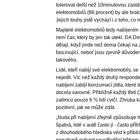
tolerovat delší než 10minutovou zastáv
elektromobilů (86 procent) by ale bral
Jejich touhy jistě vychází i z toho, co 
Majitelé elektromobilů tedy nabíjením 
není čas, který by jen tak utekl. DA Dir
dělají, když jinde než doma čekají na
fascinující, neboť jsou zjevně důvode
takového.
Lidé, kteří nabíjí své elektromobily, se
nejedli. Víc než každý druhý respond
nabíjení zabíjí konzumací jídla, které 
docela varovné. Přibližně každý třetí 
zatímco pouze 6 % lidí cvičí. Zhruba ka
pozitivní, jak se může zdát.
„Nuda při nabíjení zřejmě způsobuje hl
špatná, lidé v autě často jí - často pří
z dlouhodobého hlediska vést k přibír
negativně ovlivnit soustředění během 