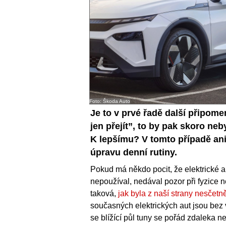
Foto: Škoda Auto
Je to v prvé řadě další připomen
jen přejít”, to by pak skoro neby
K lepšímu? V tomto případě an
úpravu denní rutiny.
Pokud má někdo pocit, že elektrické au
nepoužíval, nedával pozor při fyzice neb
taková,
jak byla z naší strany nesčet
současných elektrických aut jsou bez vý
se blížící půl tuny se pořád zdaleka n