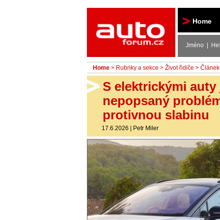
Autoforum
Home
Jméno | He
Home
>
Rubriky a sekce
>
Život řidiče
> Článek
S elektrickými auty
nepopsaný problém,
protivnou slabinu
17.6.2026
|
Petr Miler