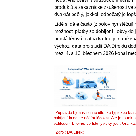
produktů a zákaznické zkušenosti ve s
dvakrát bdělý, jakkoli odpočatý je lep
Lidé si dále často (z poloviny) stěžuj
možnosti platby za dobíjení - obvykle 
prostá férová platba kartou je nabízen
výchozí data pro studii DA Direktu do
mezi 4. a 13. březnem 2026 konal mez
Popravdě by nás nenapadlo, že typickou krat
nabíjení bude se něčím ládovat. Ale je to tak a 
vzhledem k tomu, co lidé typicky jedí. Grafika:
Zdroj:
DA Direkt