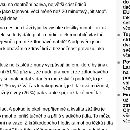
do 
ku na doplnění paliva, největší část řidičů
tla
o jako fajnovou věci méně než 20 minutový „pit stop”.
EU”
tak
mají dnes.
šéf
na cestách tráví typicky vysoké desítky minut, což už
vče
Tu
ekt se tedy dále ptal, co řidiči elektromobilů vlastně
str
 zjevně i pro ně zdlouhavé nabití? A odpovědi jsou
dve
m k obavám o zdraví lidí a bezpečnost provozu jako
své
vče
Po
 totiž nejčastěji z nudy vycpávají jídlem, které by jinak
La
ent (51 %) přiznal, že nudu pramenící ze zdlouhavého
na 
pou
by si jinak nedal v daném množství či podobě, to je
vší
(31 %) využívá čas k nakupování, je-li taková možnost,
vče
ždý čtvrtý (26 %) pak v autě spí, což také není tak
Fi
už 
ztr
ad. A pokud je okolí nepříjemné a kvalita zážitku je
Ch
vše
liš mnoho, příliš tučného a příliš sladkého jídla. To může
vče
ání na váze. Z krátkodobého hlediska mohou těžká jídla
řízení,” říká Silvia Künnemannová, vedoucí oddělení