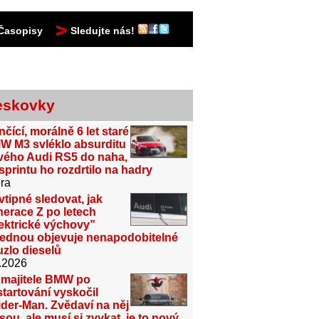
Časopisy
Sledujte nás!
eskovky
čící, morálně 6 let staré
W M3 svléklo absurditu
vého Audi RS5 do naha,
sprintu ho rozdrtilo na hadry
ra
vtipné sledovat, jak
erace Z po letech
ektrické výchovy”
jednou objevuje nenapodobitelné
zlo dieselů
.2026
 majitele BMW po
tartování vyskočil
der-Man. Zvědaví na něj
sou, ale musí si zvykat, je to nový