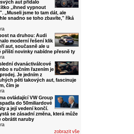
svých aut přidalo
čítko „ihned vypnout
. „Museli jsme to tam dát, ale
hle snadno se toho zbavíte,” říká
ra
post na druhou: Audi
halo moderní řešení klik
ří aut, současně ale u
 příští novinky nabídne přesně ty
ra
slední dvanáctiválcové
mbo s ručním řazením je
prodej. Je jedním z
hých pěti takových aut, fascinuje
m, čím je
ra
rma ovládající VW Group
spadla do 50miliardové
áty a její vedení končí.
ystá se zásadní změna, která může
 obrátit naruby
ra
zobrazit vše