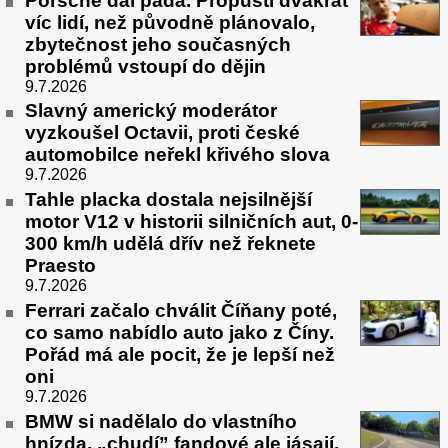
Porsche dál padá. Propustí dvakrát
víc lidí, než původně plánovalo,
zbytečnost jeho současných
problémů vstoupí do dějin
9.7.2026
Slavný americký moderátor
vyzkoušel Octavii, proti české
automobilce neřekl křivého slova
9.7.2026
Tahle placka dostala nejsilnější
motor V12 v historii silničních aut, 0-
300 km/h udělá dřív než řeknete
Praesto
9.7.2026
Ferrari začalo chválit Číňany poté,
co samo nabídlo auto jako z Číny.
Pořád má ale pocit, že je lepší než
oni
9.7.2026
BMW si nadělalo do vlastního
hnízda, „chudí” fandové ale jásají.