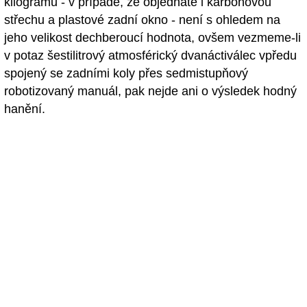
kilogramů - v případě, že objednáte i karbonovou
střechu a plastové zadní okno - není s ohledem na
jeho velikost dechberoucí hodnota, ovšem vezmeme-li
v potaz šestilitrový atmosférický dvanáctiválec vpředu
spojený se zadními koly přes sedmistupňový
robotizovaný manuál, pak nejde ani o výsledek hodný
hanění.