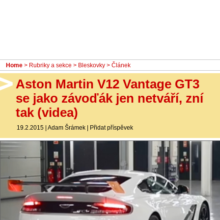
- Ostatní
Diskuzní fórum
Sledujte nás!
Home
>
Rubriky a sekce
>
Bleskovky
> Článek
Aston Martin V12 Vantage GT3
se jako závoďák jen netváří, zní
tak (videa)
19.2.2015
|
Adam Šrámek
|
Přidat příspěvek