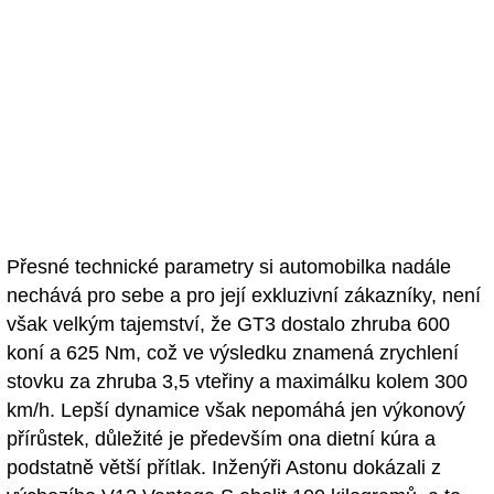
Přesné technické parametry si automobilka nadále
nechává pro sebe a pro její exkluzivní zákazníky, není
však velkým tajemství, že GT3 dostalo zhruba 600
koní a 625 Nm, což ve výsledku znamená zrychlení
stovku za zhruba 3,5 vteřiny a maximálku kolem 300
km/h. Lepší dynamice však nepomáhá jen výkonový
přírůstek, důležité je především ona dietní kúra a
podstatně větší přítlak. Inženýři Astonu dokázali z