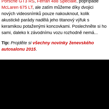
Porsche GT3 RS
,
Ferrari 488 Speciale
, popřípadě
McLaren 675 LT
, ale zatím můžeme díky dvojici
nových videosnímků pouze nakouknout, kolik
akustické parády nadělá jeho titanový výfuk s
keramikou potaženými koncovkami. Poslechněte si ho
sami, daleko k závodnímu vozu rozhodně nemá...
Tip:
Projděte si
všechny novinky ženevského
autosalonu 2015
.