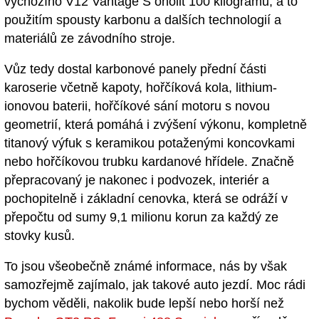
výchozího V12 Vantage S oholit 100 kilogramů, a to
použitím spousty karbonu a dalších technologií a
materiálů ze závodního stroje.
Vůz tedy dostal karbonové panely přední části
karoserie včetně kapoty, hořčíková kola, lithium-
ionovou baterii, hořčíkové sání motoru s novou
geometrií, která pomáhá i zvýšení výkonu, kompletně
titanový výfuk s keramikou potaženými koncovkami
nebo hořčíkovou trubku kardanové hřídele. Značně
přepracovaný je nakonec i podvozek, interiér a
pochopitelně i základní cenovka, která se odráží v
přepočtu od sumy 9,1 milionu korun za každý ze
stovky kusů.
To jsou všeobečně známé informace, nás by však
samozřejmě zajímalo, jak takové auto jezdí. Moc rádi
bychom věděli, nakolik bude lepší nebo horší než