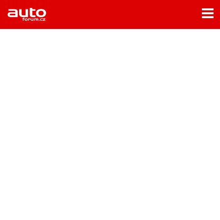
Menu
Home
Rubriky
- Testy aut
- Jízdní dojmy a další testy
- Bleskovky
- Představení
- Fascinace a historie
- Život řidiče
- Tuning
- Technika
- Zajímavosti