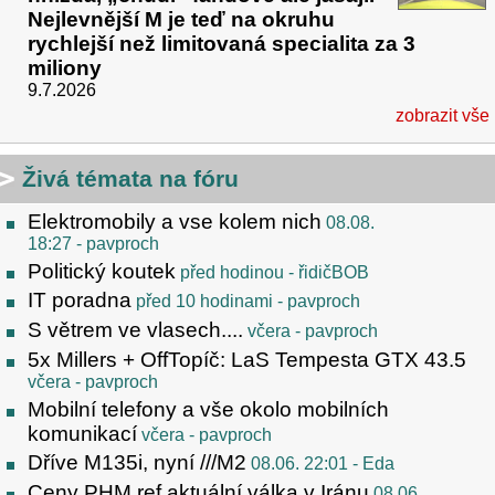
Nejlevnější M je teď na okruhu
rychlejší než limitovaná specialita za 3
miliony
9.7.2026
zobrazit vše
Živá témata na fóru
Elektromobily a vse kolem nich
08.08.
18:27
- pavproch
Politický koutek
před hodinou
- řidičBOB
IT poradna
před 10 hodinami
- pavproch
S větrem ve vlasech....
včera
- pavproch
5x Millers + OffTopíč: LaS Tempesta GTX 43.5
včera
- pavproch
Mobilní telefony a vše okolo mobilních
komunikací
včera
- pavproch
Dříve M135i, nyní ///M2
08.06. 22:01
- Eda
Ceny PHM ref aktuální válka v Iránu
08.06.