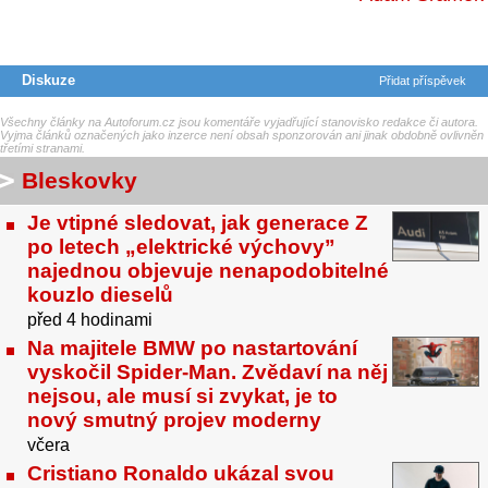
Diskuze
Přidat příspěvek
Všechny články na Autoforum.cz jsou komentáře vyjadřující stanovisko redakce či autora.
Vyjma článků označených jako inzerce není obsah sponzorován ani jinak obdobně ovlivněn
třetími stranami.
Bleskovky
Je vtipné sledovat, jak generace Z
po letech „elektrické výchovy”
najednou objevuje nenapodobitelné
kouzlo dieselů
před 4 hodinami
Na majitele BMW po nastartování
vyskočil Spider-Man. Zvědaví na něj
nejsou, ale musí si zvykat, je to
nový smutný projev moderny
včera
Cristiano Ronaldo ukázal svou