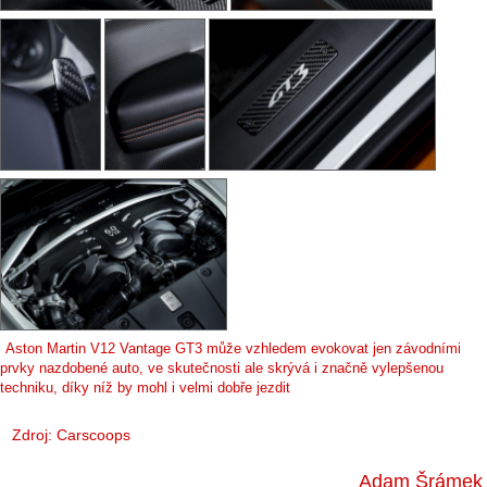
Aston Martin V12 Vantage GT3 může vzhledem evokovat jen závodními
prvky nazdobené auto, ve skutečnosti ale skrývá i značně vylepšenou
techniku, díky níž by mohl i velmi dobře jezdit
Zdroj:
Carscoops
Adam Šrámek