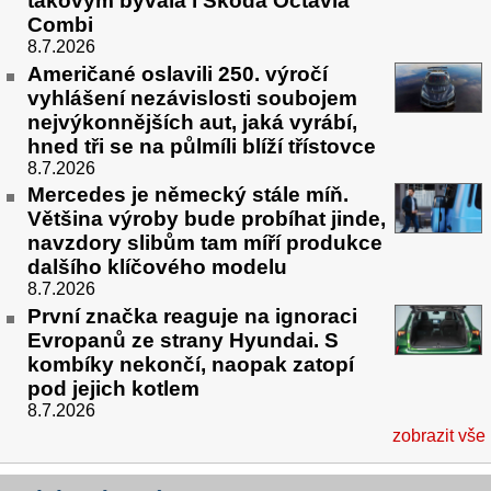
takovým bývala i Škoda Octavia
Combi
8.7.2026
Američané oslavili 250. výročí
vyhlášení nezávislosti soubojem
nejvýkonnějších aut, jaká vyrábí,
hned tři se na půlmíli blíží třístovce
8.7.2026
Mercedes je německý stále míň.
Většina výroby bude probíhat jinde,
navzdory slibům tam míří produkce
dalšího klíčového modelu
8.7.2026
První značka reaguje na ignoraci
Evropanů ze strany Hyundai. S
kombíky nekončí, naopak zatopí
pod jejich kotlem
8.7.2026
zobrazit vše