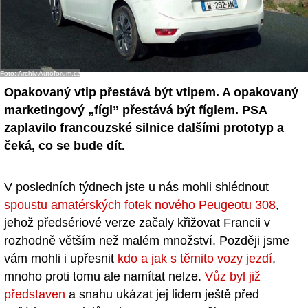
- Ostatní
Diskuzní fórum
Foto: Archiv Autoforum.cz
Sledujte nás!
Opakovaný vtip přestává být vtipem. A opakovaný
marketingový „fígl” přestává být fíglem. PSA
zaplavilo francouzské silnice dalšími prototyp a
čeká, co se bude dít.
V posledních týdnech jste u nás mohli shlédnout
spoustu amatérských fotek nového Peugeotu 308
,
jehož předsériové verze začaly křižovat Francii v
rozhodně větším než malém množství. Později jsme
vám mohli i upřesnit
kdo a jak s těmito vozy jezdí
,
mnoho proti tomu ale namítat nelze.
Vůz byl již
představen
a snahu ukázat jej lidem ještě před