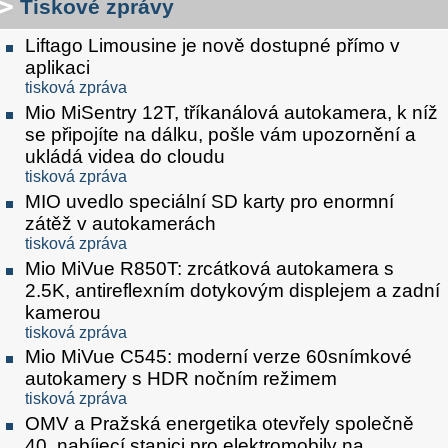
Tiskové zprávy
Liftago Limousine je nově dostupné přímo v
aplikaci
tisková zpráva
Mio MiSentry 12T, tříkanálová autokamera, k níž
se připojíte na dálku, pošle vám upozornění a
ukládá videa do cloudu
tisková zpráva
MIO uvedlo speciální SD karty pro enormní
zátěž v autokamerách
tisková zpráva
Mio MiVue R850T: zrcátková autokamera s
2.5K, antireflexním dotykovým displejem a zadní
kamerou
tisková zpráva
Mio MiVue C545: moderní verze 60snímkové
autokamery s HDR nočním režimem
tisková zpráva
OMV a Pražská energetika otevřely společně
40. nabíjecí stanici pro elektromobily na