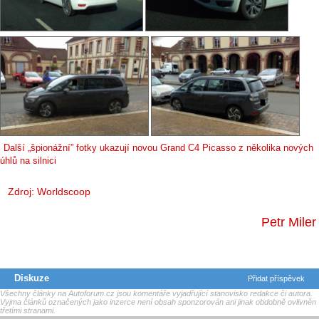
Další „špionážní” fotky ukazují novou Grand C4 Picasso z několika nových
úhlů na silnici
Zdroj:
Worldscoop
Petr Miler
Diskuze
Přidat příspěvek
Všechny články na Autoforum.cz jsou komentáře vyjadřující stanovisko redakce či autora.
Vyjma článků označených jako inzerce není obsah sponzorován ani jinak obdobně ovlivněn
třetími stranami.