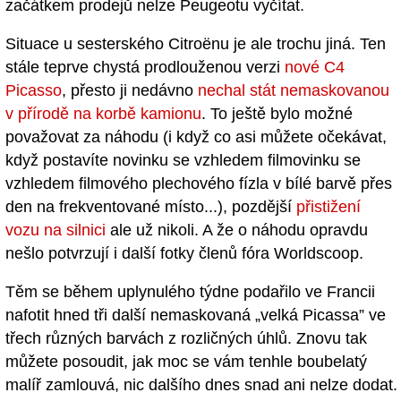
začátkem prodejů nelze Peugeotu vyčítat.
Situace u sesterského Citroënu je ale trochu jiná. Ten
stále teprve chystá prodlouženou verzi
nové C4
Picasso
, přesto ji nedávno
nechal stát nemaskovanou
v přírodě na korbě kamionu
. To ještě bylo možné
považovat za náhodu (i když co asi můžete očekávat,
když postavíte novinku se vzhledem filmovinku se
vzhledem filmového plechového fízla v bílé barvě přes
den na frekventované místo...), pozdější
přistižení
vozu na silnici
ale už nikoli. A že o náhodu opravdu
nešlo potvrzují i další fotky členů fóra Worldscoop.
Těm se během uplynulého týdne podařilo ve Francii
nafotit hned tři další nemaskovaná „velká Picassa” ve
třech různých barvách z rozličných úhlů. Znovu tak
můžete posoudit, jak moc se vám tenhle boubelatý
malíř zamlouvá, nic dalšího dnes snad ani nelze dodat.