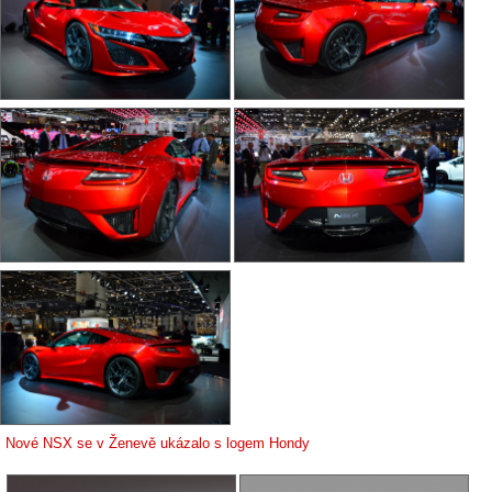
Nové NSX se v Ženevě ukázalo s logem Hondy