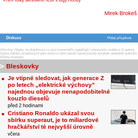
První fotky sériového NSX s logy Hondy
Mirek Brokeš
Diskuze
Přidat příspěvek
Všechny články na Autoforum.cz jsou komentáře vyjadřující stanovisko redakce či autora.
Vyjma článků označených jako inzerce není obsah sponzorován ani jinak obdobně ovlivněn
třetími stranami.
Bleskovky
Je vtipné sledovat, jak generace Z
po letech „elektrické výchovy”
najednou objevuje nenapodobitelné
kouzlo dieselů
před 2 hodinami
Cristiano Ronaldo ukázal svou
sbírku superaut, je to miliardové
hračkářství té nejvyšší úrovně
včera