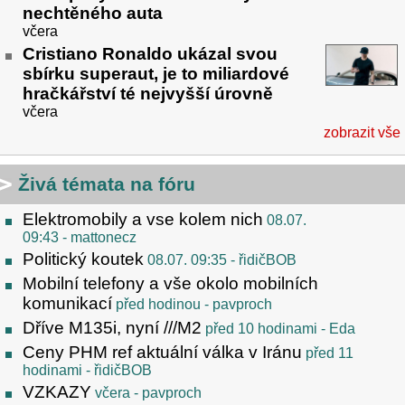
nechtěného auta
včera
Cristiano Ronaldo ukázal svou
sbírku superaut, je to miliardové
hračkářství té nejvyšší úrovně
včera
zobrazit vše
Živá témata na fóru
Elektromobily a vse kolem nich
08.07.
09:43
- mattonecz
Politický koutek
08.07. 09:35
- řidičBOB
Mobilní telefony a vše okolo mobilních
komunikací
před hodinou
- pavproch
Dříve M135i, nyní ///M2
před 10 hodinami
- Eda
Ceny PHM ref aktuální válka v Iránu
před 11
hodinami
- řidičBOB
VZKAZY
včera
- pavproch