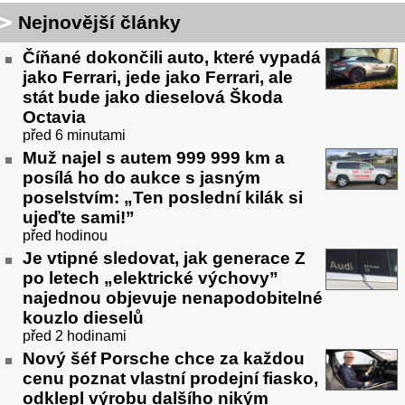
Nejnovější články
Číňané dokončili auto, které vypadá
jako Ferrari, jede jako Ferrari, ale
stát bude jako dieselová Škoda
Octavia
před 6 minutami
Muž najel s autem 999 999 km a
posílá ho do aukce s jasným
poselstvím: „Ten poslední kilák si
ujeďte sami!”
před hodinou
Je vtipné sledovat, jak generace Z
po letech „elektrické výchovy”
najednou objevuje nenapodobitelné
kouzlo dieselů
před 2 hodinami
Nový šéf Porsche chce za každou
cenu poznat vlastní prodejní fiasko,
odklepl výrobu dalšího nikým