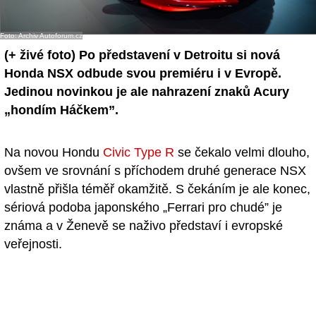
- Ostatní
Foto: Archiv Autoforum.cz
Diskuzní fórum
(+ živé foto)
Po představení v Detroitu si nová
Honda NSX odbude svou premiéru i v Evropě.
Sledujte nás!
Jedinou novinkou je ale nahrazení znaků Acury
„hondím Háčkem”.
Na novou Hondu
Civic Type R
se čekalo velmi dlouho,
ovšem ve srovnání s příchodem druhé generace NSX
vlastně přišla téměř okamžitě. S čekáním je ale konec,
sériová podoba japonského „Ferrari pro chudé” je
známa a v Ženevě se naživo představí i evropské
veřejnosti.