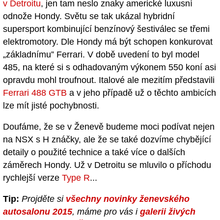
v Detroitu
, jen tam neslo znaky americké luxusní
odnože Hondy. Světu se tak ukázal hybridní
supersport kombinující benzínový šestiválec se třemi
elektromotory. Dle Hondy má být schopen konkurovat
„základnímu” Ferrari. V době uvedení to byl model
485, na které si s odhadovaným výkonem 550 koní asi
opravdu mohl troufnout. Italové ale mezitím představili
Ferrari 488 GTB
a v jeho případě už o těchto ambicích
lze mít jisté pochybnosti.
Doufáme, že se v Ženevě budeme moci podívat nejen
na NSX s H znáčky, ale že se také dozvíme chybějící
detaily o použité technice a také více o dalších
záměrech Hondy. Už v Detroitu se mluvilo o příchodu
rychlejší verze
Type R
...
Tip:
Projděte si
všechny novinky ženevského
autosalonu 2015
, máme pro vás i
galerii živých