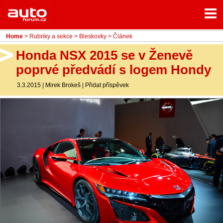
Menu
Home
Rubriky
Home
>
Rubriky a sekce
>
Bleskovky
> Článek
- Testy aut
Honda NSX 2015 se v Ženevě
poprvé předvádí s logem Hondy
- Jízdní dojmy a další testy
3.3.2015
|
Mirek Brokeš
|
Přidat příspěvek
- Bleskovky
- Představení
- Fascinace a historie
- Život řidiče
- Tuning
- Technika
- Zajímavosti