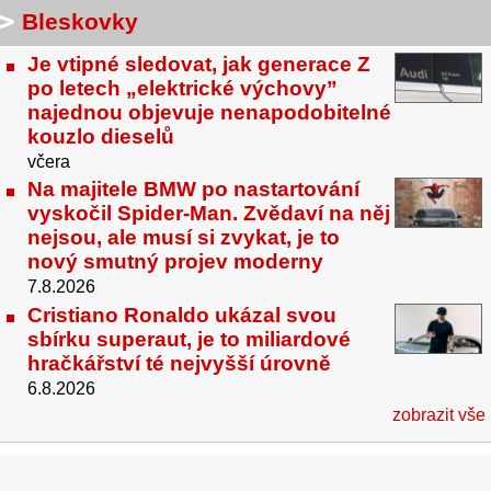
Bleskovky
Je vtipné sledovat, jak generace Z
po letech „elektrické výchovy”
najednou objevuje nenapodobitelné
kouzlo dieselů
včera
Na majitele BMW po nastartování
vyskočil Spider-Man. Zvědaví na něj
nejsou, ale musí si zvykat, je to
nový smutný projev moderny
7.8.2026
Cristiano Ronaldo ukázal svou
sbírku superaut, je to miliardové
hračkářství té nejvyšší úrovně
6.8.2026
zobrazit vše