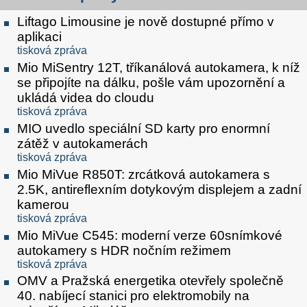
Liftago Limousine je nově dostupné přímo v
aplikaci
tisková zpráva
Mio MiSentry 12T, tříkanálová autokamera, k níž
se připojíte na dálku, pošle vám upozornění a
ukládá videa do cloudu
tisková zpráva
MIO uvedlo speciální SD karty pro enormní
zátěž v autokamerách
tisková zpráva
Mio MiVue R850T: zrcátková autokamera s
2.5K, antireflexním dotykovým displejem a zadní
kamerou
tisková zpráva
Mio MiVue C545: moderní verze 60snímkové
autokamery s HDR nočním režimem
tisková zpráva
OMV a Pražská energetika otevřely společně
40. nabíjecí stanici pro elektromobily na