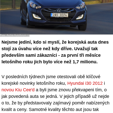
Foto: Archiv Autoforum.cz
Nejsme jediní, kdo si myslí, že korejská auta dnes
stojí za úvahu více než kdy dříve. Uvažují tak
především sami zákazníci - za první tři měsíce
letošního roku jich bylo více než 1,7 milionu.
V posledních týdnech jsme otestovali obě klíčové
korejské novinky letošního roku,
Hyundai i30 2012
i
novou Kiu Cee'd
a byli jsme znovu překvapeni tím, o
jak povedená auta se jedná. V jejich případě už nejde
o to, že by představovaly zajímavý poměr nabízených
kvalit a ceny. Samotné kvality těchto aut jsou tak