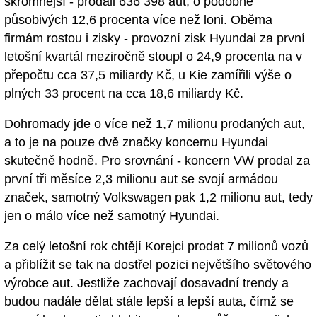
skromnější - prodali 636 398 aut, o podobně
působivých 12,6 procenta více než loni. Oběma
firmám rostou i zisky - provozní zisk Hyundai za první
letošní kvartál meziročně stoupl o 24,9 procenta na v
přepočtu cca 37,5 miliardy Kč, u Kie zamířili výše o
plných 33 procent na cca 18,6 miliardy Kč.
Dohromady jde o více než 1,7 milionu prodaných aut,
a to je na pouze dvě značky koncernu Hyundai
skutečně hodně. Pro srovnání - koncern VW prodal za
první tři měsíce 2,3 milionu aut se svojí armádou
značek, samotný Volkswagen pak 1,2 milionu aut, tedy
jen o málo více než samotný Hyundai.
Za celý letošní rok chtějí Korejci prodat 7 milionů vozů
a přiblížit se tak na dostřel pozici největšího světového
výrobce aut. Jestliže zachovají dosavadní trendy a
budou nadále dělat stále lepší a lepší auta, čímž se