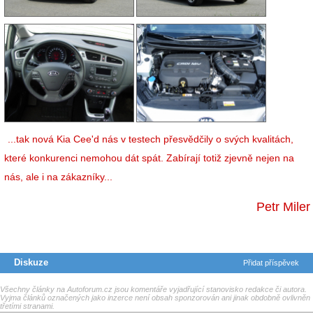
...tak nová Kia Cee'd nás v testech přesvědčily o svých kvalitách,
které konkurenci nemohou dát spát. Zabírají totiž zjevně nejen na
nás, ale i na zákazníky...
Petr Miler
Diskuze
Přidat příspěvek
Všechny články na Autoforum.cz jsou komentáře vyjadřující stanovisko redakce či autora.
Vyjma článků označených jako inzerce není obsah sponzorován ani jinak obdobně ovlivněn
třetími stranami.