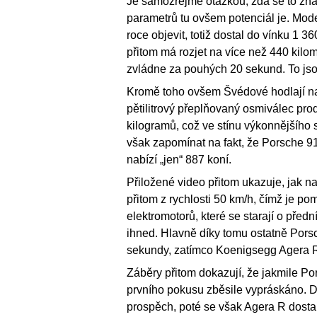
Je samozřejmě otázkou, zda se to zna
parametrů tu ovšem potenciál je. Mode
roce objevit, totiž dostal do vínku 1 
přitom má rozjet na více než 440 kilo
zvládne za pouhých 20 sekund. To jso
Kromě toho ovšem Švédové hodlají na 
pětilitrový přeplňovaný osmiválec pro
kilogramů, což ve stínu výkonnějšíh
však zapomínat na fakt, že Porsche 
nabízí „jen“ 887 koní.
Přiložené video přitom ukazuje, jak n
přitom z rychlosti 50 km/h, čímž je 
elektromotorů, které se starají o předn
ihned. Hlavně díky tomu ostatně Pors
sekundy, zatímco Koenigsegg Agera R 
Záběry přitom dokazují, že jakmile Po
prvního pokusu zběsile vypráskáno. Dr
prospěch, poté se však Agera R dosta