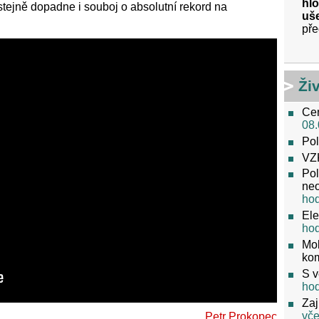
hlo
stejně dopadne i souboj o absolutní rekord na
uše
pře
Ži
Cen
08.
Pol
VZ
Pol
neo
ho
Ele
ho
Mob
ko
S v
ho
Zaj
vče
Petr Prokopec