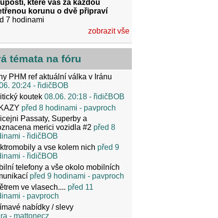
uposti, které vás za každou
třenou korunu o dvě připraví
d 7 hodinami
zobrazit vše
vá témata na fóru
y PHM ref aktuální válka v Iránu
06. 20:24
- řidičBOB
itický koutek
08.06. 20:18
- řidičBOB
KAZY
před 8 hodinami
- pavproch
icejni Passaty, Superby a
znacena merici vozidla #2
před 8
dinami
- řidičBOB
ktromobily a vse kolem nich
před 9
dinami
- řidičBOB
ilní telefony a vše okolo mobilních
munikací
před 9 hodinami
- pavproch
ětrem ve vlasech....
před 11
dinami
- pavproch
ímavé nabídky / slevy
ra
- mattonecz