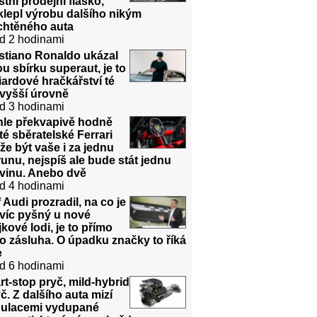
stní prodejní fiasko,
lepl výrobu dalšího nikým
chtěného auta
d 2 hodinami
stiano Ronaldo ukázal
u sbírku superaut, je to
iardové hračkářství té
jvyšší úrovně
d 3 hodinami
hle překvapivě hodně
té sběratelské Ferrari
e být vaše i za jednu
unu, nejspíš ale bude stát jednu
dvinu. Anebo dvě
d 4 hodinami
 Audi prozradil, na co je
víc pyšný u nové
jkové lodi, je to přímo
o zásluha. O úpadku značky to říká
e
d 6 hodinami
rt-stop pryč, mild-hybrid
č. Z dalšího auta mizí
gulacemi vydupané