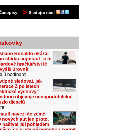
Časopisy
Sledujte nás!
eskovky
stiano Ronaldo ukázal
u sbírku superaut, je to
iardové hračkářství té
jvyšší úrovně
d 3 hodinami
vtipné sledovat, jak
erace Z po letech
ektrické výchovy”
jednou objevuje nenapodobitelné
zlo dieselů
ra
nault navezl do země
 nových aut jen proto,
 naštval lidi pohledem
něco, co si stejně nemohou koupit