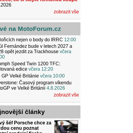
.2026
zobrazit vše
vé na MotoForum.cz
ořicích nejen o body do IRRC
12:00
l Fernández bude v letech 2027 a
8 opět jezdit za Trackhouse
včera
00
iumph Speed Twin 1200 TFC:
itovaná edice
včera 12:20
 GP Velké Británie
včera 10:00
verstone: Časový program víkendu
oGP ve Velké Británii
4.8.2026
zobrazit vše
jnovější články
vý šéf Porsche chce za
ždou cenu poznat