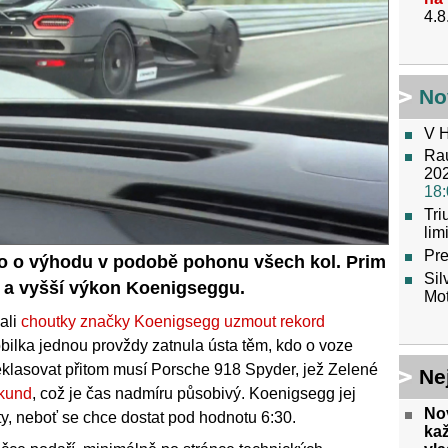
4.8
No
V H
Raú
202
18:
Tr
lim
Pre
šlo o výhodu v podobě pohonu všech kol. Prim
Sil
st a vyšší výkon Koenigseggu.
Mot
ali
choutky značky Koenigsegg uzmout rekord
bilka jednou provždy zatnula ústa těm, kdo o voze
 Deklasovat přitom musí Porsche 918 Spyder, jež Zelené
Ne
ekund
, což je čas nadmíru působivý. Koenigsegg jej
No
ty, neboť se chce dostat pod hodnotu 6:30.
ka