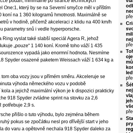
vla
čce podaří, minimálně po stránce technických
odk
l One:1, který by se na Severní smyčce měl v příštím
ne
360 koní na 1 360 kilogramů hmotnosti. Maximálně se
pře
metrů v hodině, přičemž akceleraci z klidu na 400 km/h
Cri
svo
u parametry snů i vedle hyperporsche.
mil
Ring vyslat také slabší speciál Agera R, jehož
ne
pře
dukuje „pouze“ 1 140 koní. Kromě toho váží 1 435
To
o sourozence vypadá jako enormní hodnota. Nesmíme
oje
918 Spyder osazené paketem Weissach váží 1 634 kg a
můž
kor
le
a tom oba vozy jsou v přímém směru. Akceleruje se
pře
pominuta výhoda německého vozu v podobě
Šéf
nej
í kola a jejichž maximální výkon je k dispozici prakticky
vla
che 918 Spyder zvládne sprint na stovku za 2,6
jeh
potřebuje 2,9 s.
vš
pře
rsche přišlo o tuto výhodu, bylo zejména během
Sta
uhý pokus se zpočátku nesl pro dřívější start v jeho
pry
la do varu a opětovně nechala 918 Spyder daleko za
re