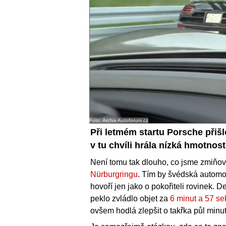
Foto: Archiv Autoforum.cz
Při letmém startu Porsche při
v tu chvíli hrála nízká hmotno
Není tomu tak dlouho, co jsme zmiňov
Nürburgringu
. Tím by švédská automo
hovoří jen jako o pokořiteli rovinek.
peklo zvládlo objet za
6 minut a 57 s
ovšem hodlá zlepšit o takřka půl minu