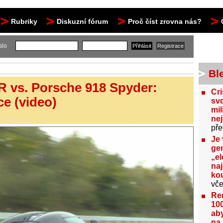
Rubriky
Diskuzní fórum
Proč číst zrovna nás?
slo
Bl
 vs. Porsche 918 Spyder:
Cri
e (video)
svo
mil
ne
pře
Je 
gen
„el
na
kou
vče
Re
100
aby
na 