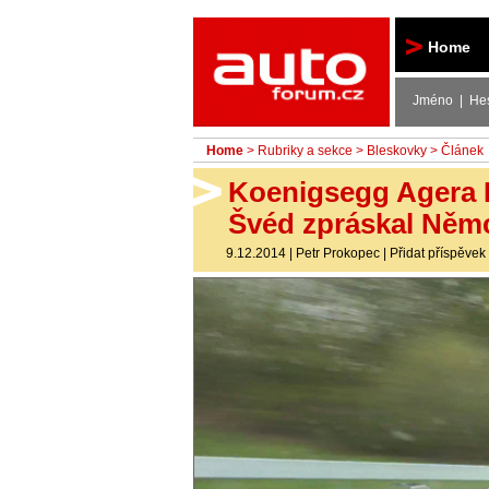
Autoforum
Home
Jméno | He
Home
>
Rubriky a sekce
>
Bleskovky
> Článek
Koenigsegg Agera R
Švéd zpráskal Němc
9.12.2014
|
Petr Prokopec
|
Přidat příspěvek