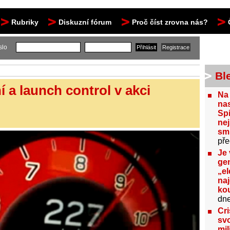
Rubriky
Diskuzní fórum
Proč číst zrovna nás?
slo
Bl
 a launch control v akci
Na
nas
Spi
nej
sm
pře
Je 
gen
„el
na
kou
dn
Cri
svo
mil