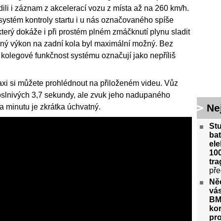
řídili i záznam z akcelerací vozu z místa až na 260 km/h.
 systém kontroly startu i u nás označovaného spíše
který dokáže i při prostém plném zmáčknutí plynu sladit
ný výkon na zadní kola byl maximální možný. Bez
í kolegové funkčnost systému označují jako nepříliš
axi si můžete prohlédnout na přiloženém videu. Vůz
 oslnivých 3,7 sekundy, ale zvuk jeho nadupaného
Ne
a minutu je zkrátka úchvatný.
St
bat
ele
100
tra
pře
Ně
vás
BM
kor
pr