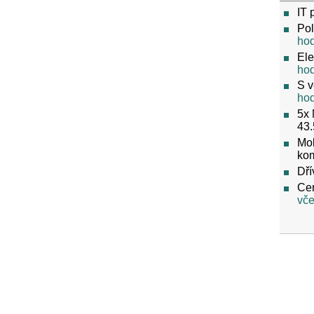
IT 
Pol
ho
Ele
ho
S v
ho
5x 
43.
Mob
ko
Dří
Cen
vče