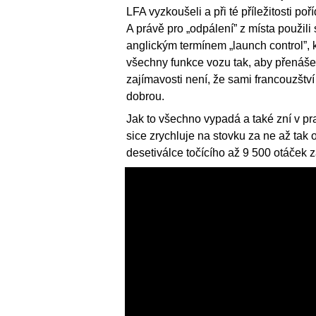
LFA vyzkoušeli a při té příležitosti po
A právě pro „odpálení” z místa použili
anglickým termínem „launch control”, 
všechny funkce vozu tak, aby přenáše
zajímavosti není, že sami francouzštv
dobrou.
Jak to všechno vypadá a také zní v pr
sice zrychluje na stovku za ne až tak
desetiválce točícího až 9 500 otáček z