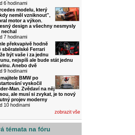
d 6 hodinami
rcedes modelu, který
kdy neměl vzniknout”,
ral motor a výkon.
řesný design a všechny nesmysly
 nechal
d 7 hodinami
hle překvapivě hodně
é sběratelské Ferrari
e být vaše i za jednu
unu, nejspíš ale bude stát jednu
dvinu. Anebo dvě
d 9 hodinami
 majitele BMW po
tartování vyskočil
der-Man. Zvědaví na něj
sou, ale musí si zvykat, je to nový
utný projev moderny
d 10 hodinami
zobrazit vše
vá témata na fóru