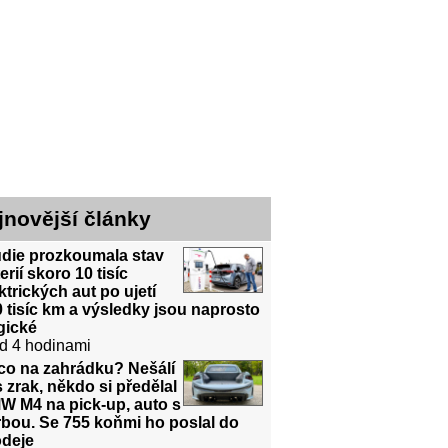
jnovější články
udie prozkoumala stav
erií skoro 10 tisíc
ktrických aut po ujetí
 tisíc km a výsledky jsou naprosto
gické
d 4 hodinami
co na zahrádku? Nešálí
 zrak, někdo si předělal
W M4 na pick-up, auto s
bou. Se 755 koňmi ho poslal do
odeje