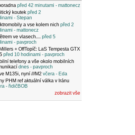
poradna
před 42 minutami
- mattonecz
itický koutek
před 2
dinami
- Stepan
ktromobily a vse kolem nich
před 2
dinami
- mattonecz
ětrem ve vlasech....
před 5
dinami
- pavproch
Millers + OffTopíč: LaS Tempesta GTX
5
před 10 hodinami
- pavproch
ilní telefony a vše okolo mobilních
munikací
dnes
- pavproch
ve M135i, nyní ///M2
včera
- Eda
y PHM ref aktuální válka v Iránu
ra
- řidičBOB
zobrazit vše