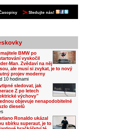
Časopisy
Sledujte nás!
eskovky
 majitele BMW po
tartování vyskočil
der-Man. Zvědaví na něj
sou, ale musí si zvykat, je to nový
utný projev moderny
d 10 hodinami
vtipné sledovat, jak
erace Z po letech
ektrické výchovy”
jednou objevuje nenapodobitelné
zlo dieselů
es
stiano Ronaldo ukázal
u sbírku superaut, je to
iardové hračkářství té