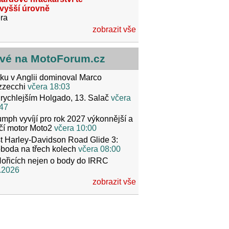
jvyšší úrovně
ra
zobrazit vše
vé na MotoForum.cz
ku v Anglii dominoval Marco
zzecchi
včera 18:03
rychlejším Holgado, 13. Salač
včera
47
umph vyvíjí pro rok 2027 výkonnější a
čí motor Moto2
včera 10:00
t Harley-Davidson Road Glide 3:
boda na třech kolech
včera 08:00
ořicích nejen o body do IRRC
.2026
zobrazit vše