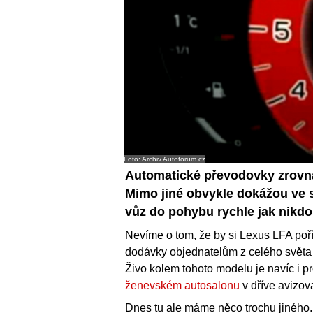
Foto: Archiv Autoforum.cz
Automatické převodovky zrovna 
Mimo jiné obvykle dokážou ve s
vůz do pohybu rychle jak nikdo
Nevíme o tom, že by si Lexus LFA poříd
dodávky objednatelům z celého světa 
Živo kolem tohoto modelu je navíc i pro
ženevském autosalonu
v dříve avizo
Dnes tu ale máme něco trochu jiného.