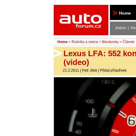
Autoforum
Home
Jméno | He
Home
>
Rubriky a sekce
>
Bleskovky
> Článek
Lexus LFA: 552 koní
(video)
21.2.2011
|
Petr Jílek
|
Přidat příspěvek