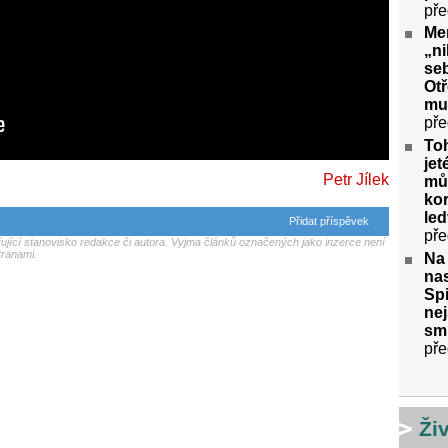
pře
Me
„ni
seb
Ot
mu
pře
To
jet
Petr Jílek
můž
kor
le
Přidat příspěvek
pře
jící stanovisko redakce či autora. Vyjma článků označených jako inzerce není
tranami.
Na
nas
Spi
nej
sm
pře
Ži