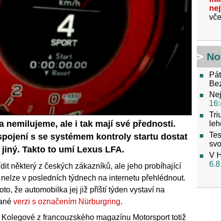
ne
vče
No
Pát
Be
Nej
16:
Tri
nemilujeme, ale i tak mají své přednosti.
leh
Tes
pojení s se systémem kontroly startu dostat
svo
 jiný. Takto to umí Lexus LFA.
V H
6.8
it některý z českých zákazníků, ale jeho probíhající
nelze v posledních týdnech na internetu přehlédnout.
to, že automobilka jej již příští týden vystaví na
vané
verzi s označením Nürburgring
.
 Kolegové z francouzského magazínu Motorsport totiž