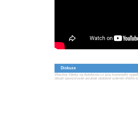
Diskuze
Všechny články na Autoforum.cz jsou komentáře vyjadřu
obsah sponzorován ani jinak obdobně ovlivněn třetími s