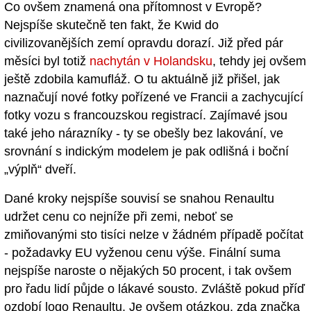
Co ovšem znamená ona přítomnost v Evropě?
Nejspíše skutečně ten fakt, že Kwid do
civilizovanějších zemí opravdu dorazí. Již před pár
měsíci byl totiž
nachytán v Holandsku
, tehdy jej ovšem
ještě zdobila kamufláž. O tu aktuálně již přišel, jak
naznačují nové fotky pořízené ve Francii a zachycující
fotky vozu s francouzskou registrací. Zajímavé jsou
také jeho nárazníky - ty se obešly bez lakování, ve
srovnání s indickým modelem je pak odlišná i boční
„výplň“ dveří.
Dané kroky nejspíše souvisí se snahou Renaultu
udržet cenu co nejníže při zemi, neboť se
zmiňovanými sto tisíci nelze v žádném případě počítat
- požadavky EU vyženou cenu výše. Finální suma
nejspíše naroste o nějakých 50 procent, i tak ovšem
pro řadu lidí půjde o lákavé sousto. Zvláště pokud příď
ozdobí logo Renaultu. Je ovšem otázkou, zda značka