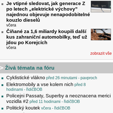
Je vtipné sledovat, jak generace Z
po letech „elektrické výchovy”
najednou objevuje nenapodobitelné
kouzlo dieselů
včera
Číňané za 1,6 miliardy koupili další
kus zahraniční automobilky, teď už
jdou po Korejcích
včera
zobrazit vše
Živá témata na fóru
Cyklistické vlákno
před 26 minutami
- pavproch
Elektromobily a vse kolem nich
před 8
hodinami
- řidičBOB
Policejni Passaty, Superby a neoznacena merici
vozidla #2
před 11 hodinami
- řidičBOB
Politický koutek
včera
- řidičBOB