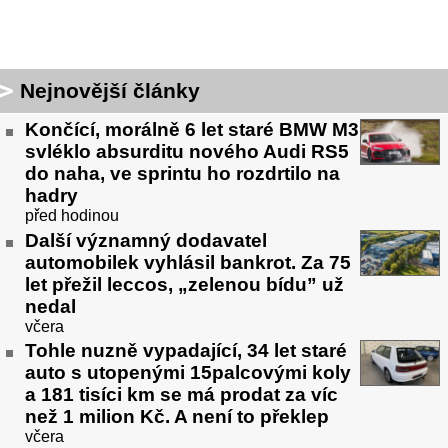
Nejnovější články
Končící, morálně 6 let staré BMW M3
svléklo absurditu nového Audi RS5
do naha, ve sprintu ho rozdrtilo na
hadry
před hodinou
Další významný dodavatel
automobilek vyhlásil bankrot. Za 75
let přežil leccos, „zelenou bídu” už
nedal
včera
Tohle nuzně vypadající, 34 let staré
auto s utopenými 15palcovými koly
a 181 tisíci km se má prodat za víc
než 1 milion Kč. A není to překlep
včera