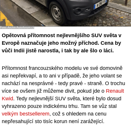
Foto: Archiv Autoforum.cz
Opětovná přítomnost nejlevnějšího SUV světa v
Evropě naznačuje jeho možný příchod. Cena by
vůči Indii jistě narostla, i tak by ale šlo o láci.
Přítomnost francouzského modelu ve své domovině
asi nepřekvapí, a to ani v případě, že jeho volant se
nachází na nesprávné - tedy pravé - straně. O trochu
více se ovšem již můžeme divit, pokud jde o
Renault
Kwid
. Tedy nejlevnější SUV světa, které bylo dosud
vyhrazeno pouze indickému trhu. Tam se vůz stal
velkým bestsellerem
, což s ohledem na cenu
nepřesahující sto tisíc korun není zarážející.