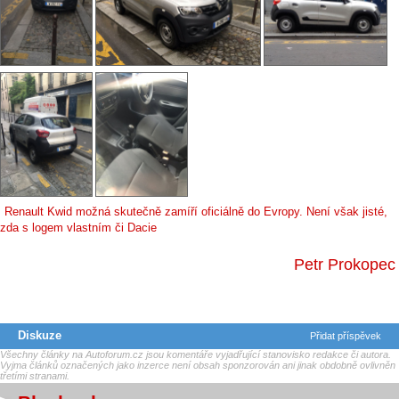
Renault Kwid možná skutečně zamíří oficiálně do Evropy. Není však jisté,
zda s logem vlastním či Dacie
Petr Prokopec
Diskuze
Přidat příspěvek
Všechny články na Autoforum.cz jsou komentáře vyjadřující stanovisko redakce či autora.
Vyjma článků označených jako inzerce není obsah sponzorován ani jinak obdobně ovlivněn
třetími stranami.