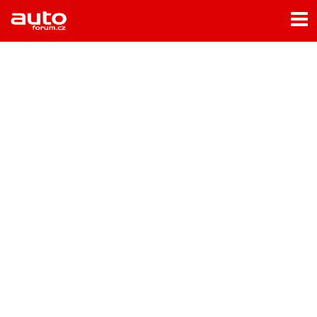
Menu
Home
Rubriky
- Testy aut
- Jízdní dojmy a další testy
- Bleskovky
- Představení
- Fascinace a historie
- Život řidiče
- Tuning
- Technika
- Zajímavosti