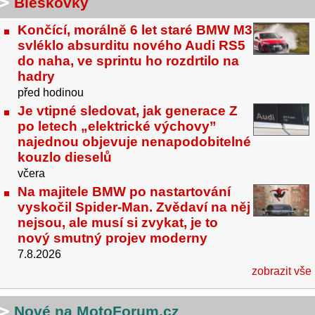
Bleskovky
Končící, morálně 6 let staré BMW M3
svléklo absurditu nového Audi RS5
do naha, ve sprintu ho rozdrtilo na
hadry
před hodinou
Je vtipné sledovat, jak generace Z
po letech „elektrické výchovy”
najednou objevuje nenapodobitelné
kouzlo dieselů
včera
Na majitele BMW po nastartování
vyskočil Spider-Man. Zvědaví na něj
nejsou, ale musí si zvykat, je to
nový smutný projev moderny
7.8.2026
zobrazit vše
Nové na MotoForum.cz