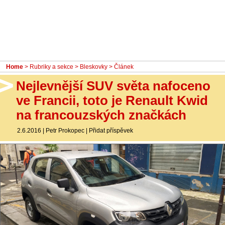
- Ostatní
Diskuzní fórum
Sledujte nás!
Home
>
Rubriky a sekce
>
Bleskovky
> Článek
Nejlevnější SUV světa nafoceno
ve Francii, toto je Renault Kwid
na francouzských značkách
2.6.2016
|
Petr Prokopec
|
Přidat příspěvek