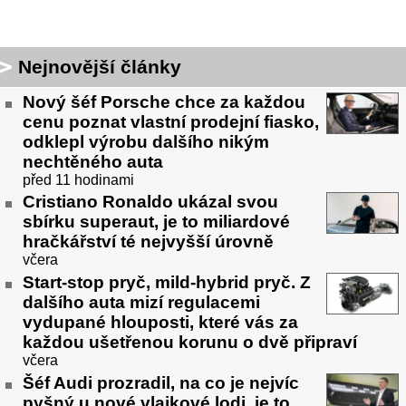
Nejnovější články
Nový šéf Porsche chce za každou
cenu poznat vlastní prodejní fiasko,
odklepl výrobu dalšího nikým
nechtěného auta
před 11 hodinami
Cristiano Ronaldo ukázal svou
sbírku superaut, je to miliardové
hračkářství té nejvyšší úrovně
včera
Start-stop pryč, mild-hybrid pryč. Z
dalšího auta mizí regulacemi
vydupané hlouposti, které vás za
každou ušetřenou korunu o dvě připraví
včera
Šéf Audi prozradil, na co je nejvíc
pyšný u nové vlajkové lodi, je to