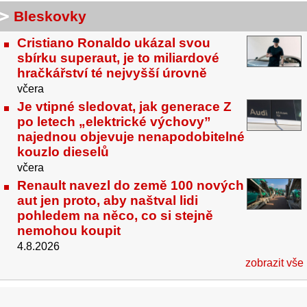
Bleskovky
Cristiano Ronaldo ukázal svou
sbírku superaut, je to miliardové
hračkářství té nejvyšší úrovně
včera
Je vtipné sledovat, jak generace Z
po letech „elektrické výchovy”
najednou objevuje nenapodobitelné
kouzlo dieselů
včera
Renault navezl do země 100 nových
aut jen proto, aby naštval lidi
pohledem na něco, co si stejně
nemohou koupit
4.8.2026
zobrazit vše