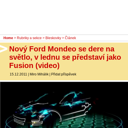
- Ostatní
Diskuzní fórum
Sledujte nás!
Home
>
Rubriky a sekce
>
Bleskovky
> Článek
Nový Ford Mondeo se dere na
světlo, v lednu se představí jako
Fusion (video)
15.12.2011
|
Miro Mihálik
|
Přidat příspěvek