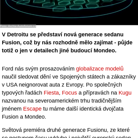
Foto: Archiv Autoforum.cz
V Detroitu se představí nová generace sedanu
Fusion, což by nás rozhodně mělo zajímat - půjde
totiž o jen v detailech jiné budoucí Mondeo.
Ford nás svým prosazováním
globalizace modelů
naučil sledovat dění ve Spojených státech a zákazníky
v USA neignorovat auta z Evropy. Po společných
typových řadách
Fiesta
,
Focus
a přípravách na
Kugu
nazvanou na severoamerickém trhu tradičnějším
jménem
Escape
tu máme další identická dvojčata
Fusion a Mondeo.
Světová premiéra druhé generace Fusionu, ze které