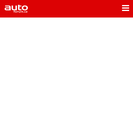
Menu
Home
Rubriky
- Testy aut
- Jízdní dojmy a další testy
- Bleskovky
- Představení
- Fascinace a historie
- Život řidiče
- Tuning
- Technika
- Zajímavosti