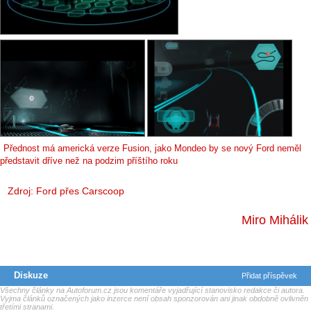
Přednost má americká verze Fusion, jako Mondeo by se nový Ford neměl
představit dříve než na podzim příštího roku
Zdroj: Ford přes Carscoop
Miro Mihálik
Diskuze
Přidat příspěvek
Všechny články na Autoforum.cz jsou komentáře vyjadřující stanovisko redakce či autora.
Vyjma článků označených jako inzerce není obsah sponzorován ani jinak obdobně ovlivněn
třetími stranami.