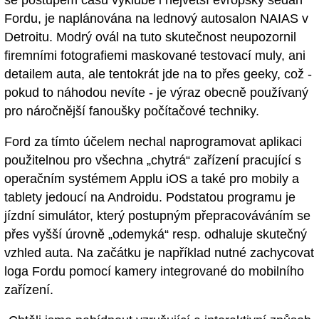
se postupem času vyklube i největší evropský sedan
Fordu, je naplánována na lednový autosalon NAIAS v
Detroitu. Modrý ovál na tuto skutečnost neupozornil
firemními fotografiemi maskované testovací muly, ani
detailem auta, ale tentokrát jde na to přes geeky, což -
pokud to náhodou nevíte - je výraz obecně používaný
pro náročnější fanoušky počítačové techniky.
Ford za tímto účelem nechal naprogramovat aplikaci
použitelnou pro všechna „chytrá“ zařízení pracující s
operačním systémem Applu iOS a také pro mobily a
tablety jedoucí na Androidu. Podstatou programu je
jízdní simulátor, který postupným přepracováváním se
přes vyšší úrovně „odemyká“ resp. odhaluje skutečný
vzhled auta. Na začátku je například nutné zachycovat
loga Fordu pomocí kamery integrované do mobilního
zařízení.