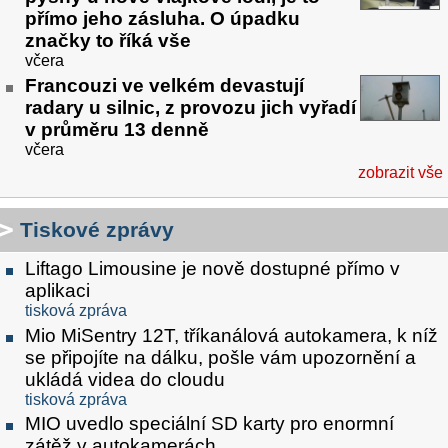
přímo jeho zásluha. O úpadku
značky to říká vše
včera
Francouzi ve velkém devastují
radary u silnic, z provozu jich vyřadí
v průměru 13 denně
včera
zobrazit vše
Tiskové zprávy
Liftago Limousine je nově dostupné přímo v
aplikaci
tisková zpráva
Mio MiSentry 12T, tříkanálová autokamera, k níž
se připojíte na dálku, pošle vám upozornění a
ukládá videa do cloudu
tisková zpráva
MIO uvedlo speciální SD karty pro enormní
zátěž v autokamerách