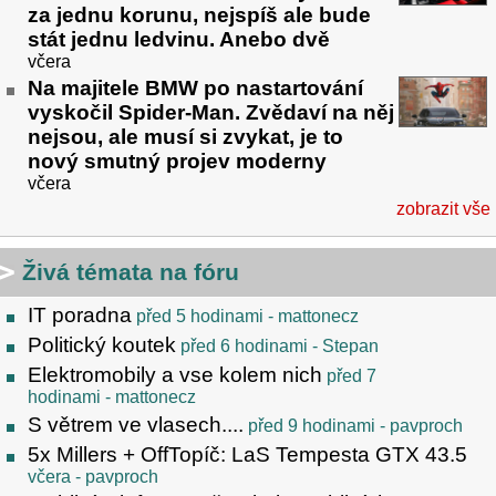
za jednu korunu, nejspíš ale bude
stát jednu ledvinu. Anebo dvě
včera
Na majitele BMW po nastartování
vyskočil Spider-Man. Zvědaví na něj
nejsou, ale musí si zvykat, je to
nový smutný projev moderny
včera
zobrazit vše
Živá témata na fóru
IT poradna
před 5 hodinami
- mattonecz
Politický koutek
před 6 hodinami
- Stepan
Elektromobily a vse kolem nich
před 7
hodinami
- mattonecz
S větrem ve vlasech....
před 9 hodinami
- pavproch
5x Millers + OffTopíč: LaS Tempesta GTX 43.5
včera
- pavproch