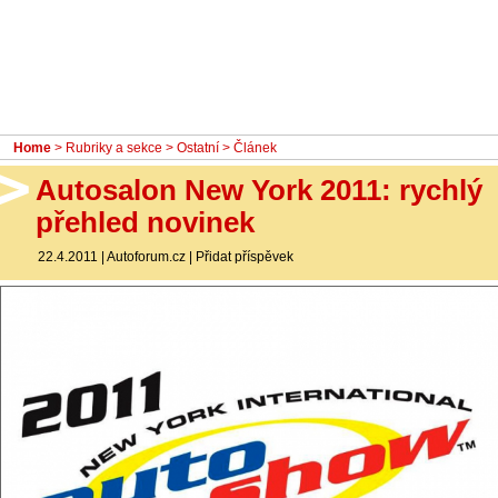
- Ostatní
Diskuzní fórum
Sledujte nás!
Home
>
Rubriky a sekce
>
Ostatní
> Článek
Autosalon New York 2011: rychlý
přehled novinek
22.4.2011
|
Autoforum.cz
|
Přidat příspěvek