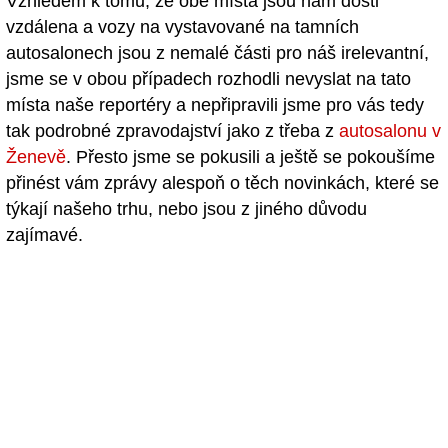
Vzhledem k tomu, že obě místa jsou nám dosti
vzdálena a vozy na vystavované na tamních
autosalonech jsou z nemalé části pro náš irelevantní,
jsme se v obou případech rozhodli nevyslat na tato
místa naše reportéry a nepřipravili jsme pro vás tedy
tak podrobné zpravodajství jako z třeba z
autosalonu v
Ženevě
. Přesto jsme se pokusili a ještě se pokoušíme
přinést vám zprávy alespoň o těch novinkách, které se
týkají našeho trhu, nebo jsou z jiného důvodu
zajímavé.