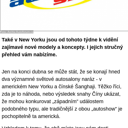
Foto: Archiv Autoforum.cz
Také v New Yorku jsou od tohoto týdne k vidění
zajímavé nové modely a koncepty. I jejich stručný
přehled vám nabízíme.
Jen na konci dubna se může stát, že se konají hned
dva významné světové autosalony naráz - v
americkém New Yorku a čínské Šanghaji. Těžko říci,
zda je to náhoda, nebo výsledek snahy Číny ukázat,
že mohou konkurovat „západním” událostem
podobného typu, ale tradičnější z obou „autoshow” je
pochopitelně ta americká.