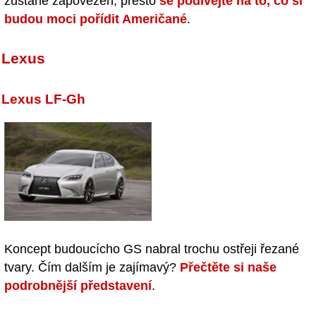
zůstane zapovězen, přesto
se podívejte na to, co si
budou moci pořídit Američané
.
Lexus
Lexus LF-Gh
Koncept budoucícho GS nabral trochu ostřeji řezané
tvary. Čím dalším je zajímavý?
Přečtěte si naše
podrobnější představení
.