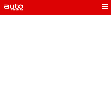
Menu
Home
Rubriky
- Testy aut
- Jízdní dojmy a další testy
- Bleskovky
- Představení
- Fascinace a historie
- Život řidiče
- Tuning
- Technika
- Zajímavosti