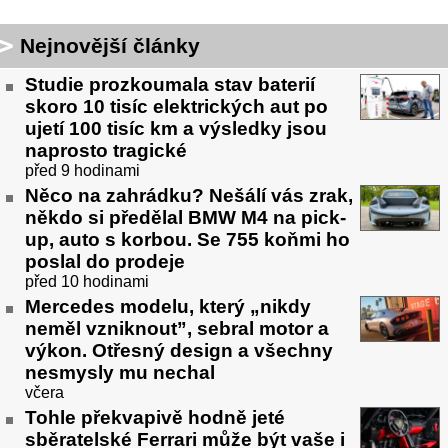
Nejnovější články
Studie prozkoumala stav baterií
skoro 10 tisíc elektrických aut po
ujetí 100 tisíc km a výsledky jsou
naprosto tragické
před 9 hodinami
Něco na zahrádku? Nešálí vás zrak,
někdo si předělal BMW M4 na pick-
up, auto s korbou. Se 755 koňmi ho
poslal do prodeje
před 10 hodinami
Mercedes modelu, který „nikdy
neměl vzniknout”, sebral motor a
výkon. Otřesný design a všechny
nesmysly mu nechal
včera
Tohle překvapivě hodně jeté
sběratelské Ferrari může být vaše i