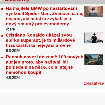
Na majitele BMW po nastartování
vyskočil Spider-Man. Zvědaví na něj
nejsou, ale musí si zvykat, je to
nový smutný projev moderny
včera
Cristiano Ronaldo ukázal svou
sbírku superaut, je to miliardové
hračkářství té nejvyšší úrovně
6.8.2026
Renault navezl do země 100 nových
aut jen proto, aby naštval lidi
pohledem na něco, co si stejně
nemohou koupit
4.8.2026
zobrazit vše