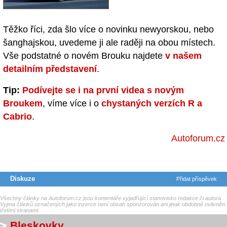
Těžko říci, zda šlo více o novinku newyorskou, nebo
šanghajskou, uvedeme ji ale raději na obou místech.
Vše podstatné o novém Brouku najdete
v našem
detailním představení
.
Tip:
Podívejte se i na první videa s novým
Broukem
, víme více i o
chystaných verzích R a
Cabrio
.
Autoforum.cz
Diskuze
Přidat příspěvek
Všechny články na Autoforum.cz jsou komentáře vyjadřující stanovisko redakce či autora.
Vyjma článků označených jako inzerce není obsah sponzorován ani jinak obdobně ovlivněn
třetími stranami.
Bleskovky