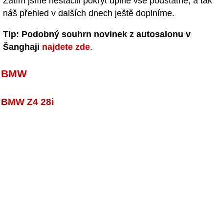
Zatím jsme nestačili pokrýt úplně vše podstatné, a tak
náš přehled v dalších dnech ještě doplníme.
Tip:
Podobný souhrn novinek z autosalonu v
Šanghaji
najdete zde
.
BMW
BMW Z4 28i