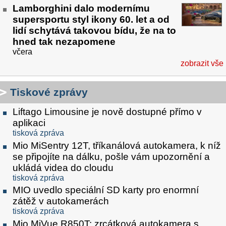
Lamborghini dalo modernímu
supersportu styl ikony 60. let a od
lidí schytává takovou bídu, že na to
hned tak nezapomene
včera
zobrazit vše
Tiskové zprávy
Liftago Limousine je nově dostupné přímo v
aplikaci
tisková zpráva
Mio MiSentry 12T, tříkanálová autokamera, k níž
se připojíte na dálku, pošle vám upozornění a
ukládá videa do cloudu
tisková zpráva
MIO uvedlo speciální SD karty pro enormní
zátěž v autokamerách
tisková zpráva
Mio MiVue R850T: zrcátková autokamera s