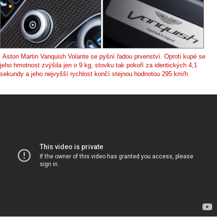
Aston Martin Vanquish Volante se pyšní řadou prvenství. Oproti kupé se
jeho hmotnost zvýšila jen o 9 kg, stovku tak pokoří za identických 4,1
sekundy a jeho nejvyšší rychlost končí stejnou hodnotou 295 km/h