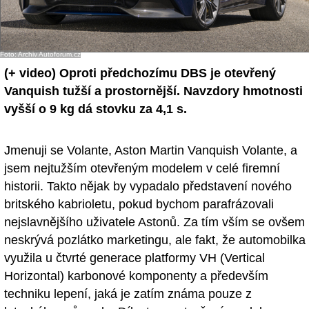
- Ostatní
Diskuzní fórum
Foto: Archiv Autoforum.cz
(+ video)
Oproti předchozímu DBS je otevřený
Sledujte nás!
Vanquish tužší a prostornější. Navzdory hmotnosti
vyšší o 9 kg dá stovku za 4,1 s.
Jmenuji se Volante, Aston Martin Vanquish Volante, a
jsem nejtužším otevřeným modelem v celé firemní
historii. Takto nějak by vypadalo představení nového
britského kabrioletu, pokud bychom parafrázovali
nejslavnějšího uživatele Astonů. Za tím vším se ovšem
neskrývá pozlátko marketingu, ale fakt, že automobilka
využila u čtvrté generace platformy VH (Vertical
Horizontal) karbonové komponenty a především
techniku lepení, jaká je zatím známa pouze z