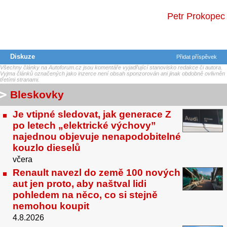
Petr Prokopec
Diskuze
Přidat příspěvek
Všechny články na Autoforum.cz jsou komentáře vyjadřující stanovisko redakce či autora.
Vyjma článků označených jako inzerce není obsah sponzorován ani jinak obdobně ovlivněn
třetími stranami.
Bleskovky
Je vtipné sledovat, jak generace Z
po letech „elektrické výchovy”
najednou objevuje nenapodobitelné
kouzlo dieselů
včera
Renault navezl do země 100 nových
aut jen proto, aby naštval lidi
pohledem na něco, co si stejně
nemohou koupit
4.8.2026