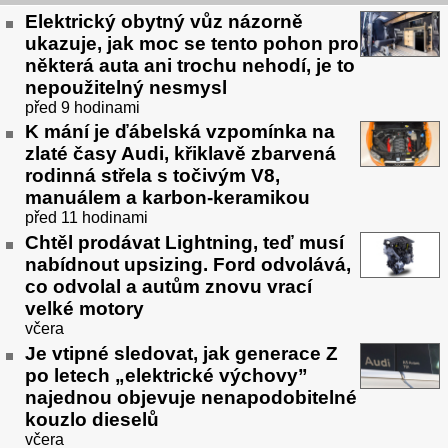
Elektrický obytný vůz názorně
ukazuje, jak moc se tento pohon pro
některá auta ani trochu nehodí, je to
nepoužitelný nesmysl
před 9 hodinami
K mání je ďábelská vzpomínka na
zlaté časy Audi, křiklavě zbarvená
rodinná střela s točivým V8,
manuálem a karbon-keramikou
před 11 hodinami
Chtěl prodávat Lightning, teď musí
nabídnout upsizing. Ford odvolává,
co odvolal a autům znovu vrací
velké motory
včera
Je vtipné sledovat, jak generace Z
po letech „elektrické výchovy”
najednou objevuje nenapodobitelné
kouzlo dieselů
včera