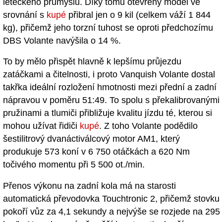
leteckého průmyslu. Díky tomu otevřený model ve
srovnání s
kupé
přibral jen o 9 kil (celkem váží 1 844
kg), přičemž jeho torzní tuhost se oproti předchozímu
DBS Volante navýšila o 14 %.
To by mělo přispět hlavně k lepšímu průjezdu
zatáčkami a čitelnosti, i proto Vanquish Volante dostal
takřka ideální rozložení hmotnosti mezi přední a zadní
nápravou v poměru 51:49. To spolu s překalibrovanými
pružinami a tlumiči přibližuje kvalitu jízdu té, kterou si
mohou užívat řidiči
kupé
. Z toho Volante podědilo
šestilitrový dvanáctiválcový motor AM1, který
produkuje 573 koní v 6 750 otáčkách a 620 Nm
točivého momentu při 5 500 ot./min.
Přenos výkonu na zadní kola má na starosti
automatická převodovka Touchtronic 2, přičemž stovku
pokoří vůz za 4,1 sekundy a nejvýše se rozjede na 295