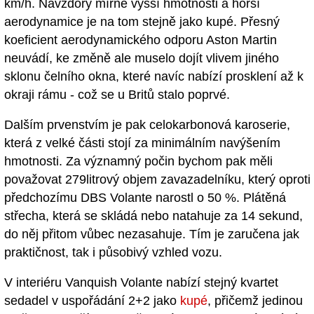
km/h. Navzdory mírně vyšší hmotnosti a horší
aerodynamice je na tom stejně jako kupé. Přesný
koeficient aerodynamického odporu Aston Martin
neuvádí, ke změně ale muselo dojít vlivem jiného
sklonu čelního okna, které navíc nabízí prosklení až k
okraji rámu - což se u Britů stalo poprvé.
Dalším prvenstvím je pak celokarbonová karoserie,
která z velké části stojí za minimálním navýšením
hmotnosti. Za významný počin bychom pak měli
považovat 279litrový objem zavazadelníku, který oproti
předchozímu DBS Volante narostl o 50 %. Plátěná
střecha, která se skládá nebo natahuje za 14 sekund,
do něj přitom vůbec nezasahuje. Tím je zaručena jak
praktičnost, tak i působivý vzhled vozu.
V interiéru Vanquish Volante nabízí stejný kvartet
sedadel v uspořádání 2+2 jako
kupé
, přičemž jedinou